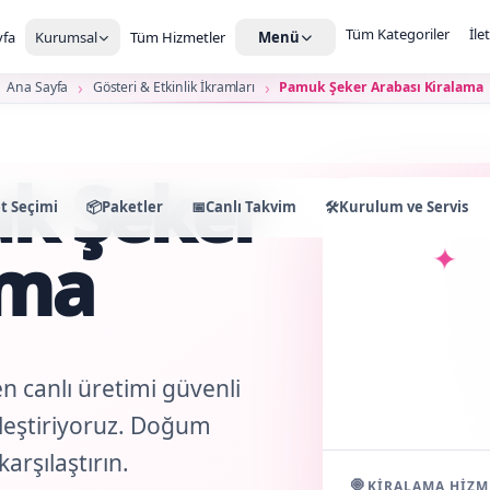
Tüm Kategoriler
İle
fa
Kurumsal
Tüm Hizmetler
Menü
Ana Sayfa
Gösteri & Etkinlik İkramları
Pamuk Şeker Arabası Kiralama
k Şeker
t Seçimi
📦
Paketler
📅
Canlı Takvim
🛠️
Kurulum ve Servis
✦
ama
en canlı üretimi güvenli
irleştiriyoruz. Doğum
arşılaştırın.
🍭
KIRALAMA HIZM