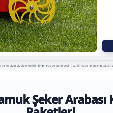
 ve kurulum çizgisini belirtir. Ekip, araç ve stand seçimi tarafımızdan planlanır; tekli
Pamuk Şeker Arabası 
Paketleri