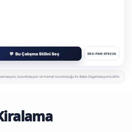
Bu Çalışma Stilini Seç
EBO-PAM-EF932A
f, rezervasyon, koordinasyon ve hizmet sorumluluğu En Baba Organizasyon'a aittir.
Kiralama