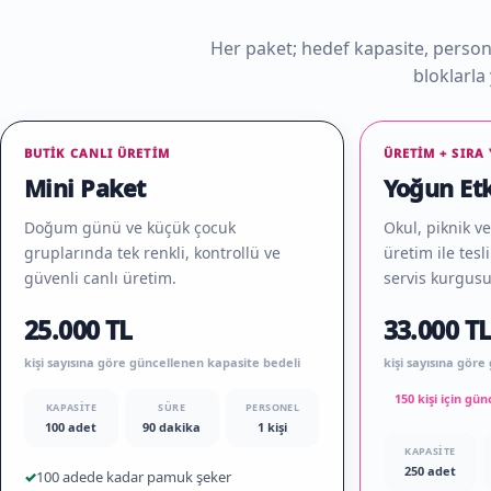
Her paket; hedef kapasite, personel
bloklarla
BUTIK CANLI ÜRETIM
ÜRETIM + SIRA
Mini Paket
Yoğun Etk
Doğum günü ve küçük çocuk
Okul, piknik ve
gruplarında tek renkli, kontrollü ve
üretim ile tesl
güvenli canlı üretim.
servis kurgusu
25.000 TL
33.000 T
kişi sayısına göre güncellenen kapasite bedeli
kişi sayısına gör
150 kişi için gü
KAPASITE
SÜRE
PERSONEL
100 adet
90 dakika
1 kişi
KAPASITE
250 adet
✓
100 adede kadar pamuk şeker