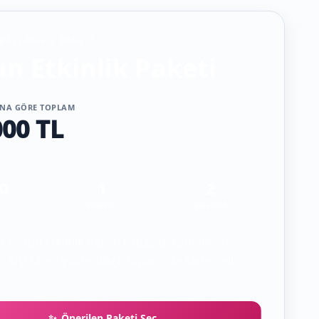
BAŞLANGIÇ PAKETI
n Etkinlik Paketi
SINA GÖRE TOPLAM
000 TL
0
1
2
t
istasyon
personel
çin Yoğun Etkinlik Paketi kapasite kademesi
; kişi sayısı yükseldikçe toplam da kademeli
Önerilen Paketi Seç