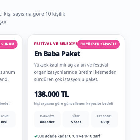
 kişi sayısına göre 10 kişilik
şur.
FESTIVAL VE BELEDIYE
M SUNUM
EN YÜKSEK KAPASITE
En Baba Paket
Yüksek katılımlı açık alan ve festival
li sunum
organizasyonlarında üretimi kesmeden
and.
sürdüren çok istasyonlu paket.
138.000 TL
 bedeli
kişi sayısına göre güncellenen kapasite bedeli
RSONEL
KAPASITE
SÜRE
PERSONEL
 kişi
800 adet
5 saat
4 kişi
✓
800 adede kadar ürün ve %10 sarf