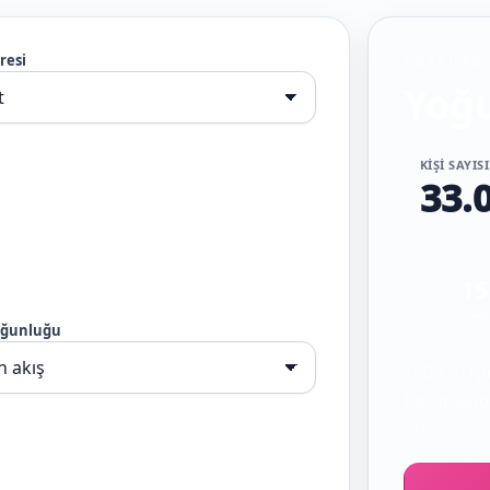
resi
ÖNERILEN 
Yoğu
KIŞI SAYI
33.
15
ade
oğunluğu
150 kişi i
hesaplandı
artar.