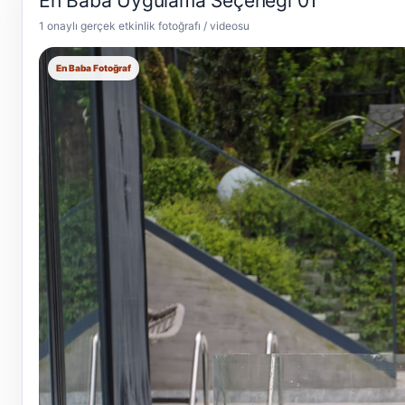
En Baba Uygulama Seçeneği 01
1 onaylı gerçek etkinlik fotoğrafı / videosu
En Baba Fotoğraf