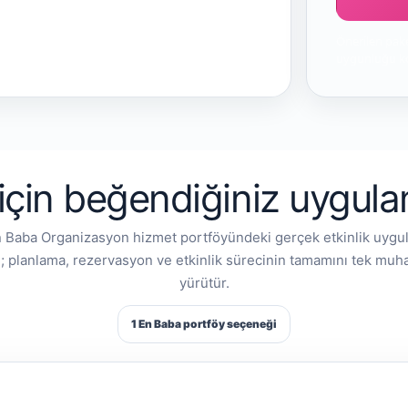
Önerilen pake
uygunluğu ko
çin beğendiğiniz uygulama
n Baba Organizasyon hizmet portföyündeki gerçek etkinlik uygul
; planlama, rezervasyon ve etkinlik sürecinin tamamını tek mu
yürütür.
1 En Baba portföy seçeneği