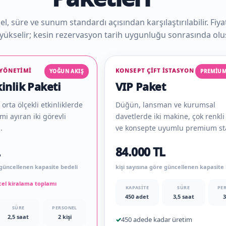
, süre ve sunum standardı açısından karşılaştırılabilir. Fiyat,
 yükselir; kesin rezervasyon tarih uygunluğu sonrasında olu
 YÖNETIMI
KONSEPT ÇIFT İSTASYON
YOĞUN AKIŞ
PREMIU
inlik Paketi
VIP Paket
 orta ölçekli etkinliklerde
Düğün, lansman ve kurumsal
imi ayıran iki görevli
davetlerde iki makine, çok renk
.
ve konsepte uyumlu premium st
L
84.000 TL
e güncellenen kapasite bedeli
kişi sayısına göre güncellenen kapasite
ncel kiralama toplamı
KAPASITE
SÜRE
PE
450 adet
3,5 saat
3
SÜRE
PERSONEL
2,5 saat
2 kişi
✓
450 adede kadar üretim