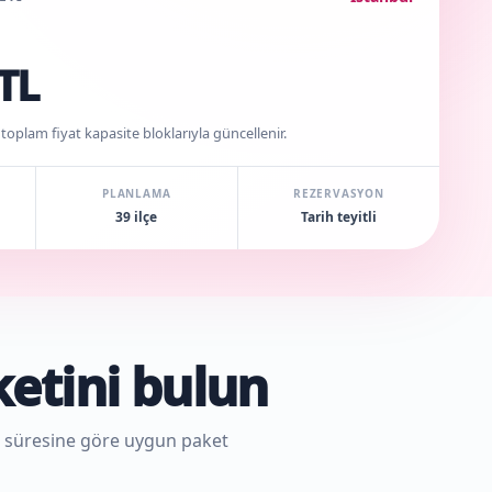
TL
 toplam fiyat kapasite bloklarıyla güncellenir.
PLANLAMA
REZERVASYON
39 ilçe
Tarih teyitli
ketini bulun
is süresine göre uygun paket