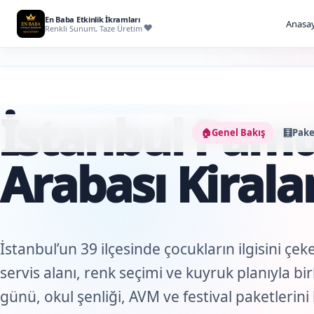
En Baba Etkinlik İkramları
Anasay
Renkli Sunum, Taze Üretim
İstanbul Pamu
🏠
Genel Bakış
🧮
Pake
Arabası Kiral
İstanbul’un 39 ilçesinde çocukların ilgisini çek
servis alanı, renk seçimi ve kuyruk planıyla b
günü, okul şenliği, AVM ve festival paketlerini k