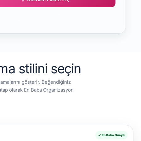
t kişi sayısına göre hazırlanır; kesin kapsam tarih, alan ve ekip
ntrolünden sonra netleşir.
 stilini seçin
amalarını gösterir. Beğendiğiniz
hatap olarak En Baba Organizasyon
✓ En Baba Onaylı