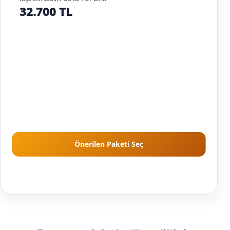
32.700 TL
150
1
2
porsiyon
istasyon
personel
150 kişi için Yoğun Etkinlik Paketi kapasite
kademesi hesaplandı; kişi sayısı yükseldikçe
toplam da kademeli artar.
Önerilen Paketi Seç
Önerilen paket kişi sayısına göre hazırlanır; kesin kapsam tarih,
alan ve ekip uygunluğu kontrolünden sonra netleşir.