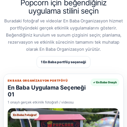
Popcorn için beğendiğiniz
uygulama stilini seçin
Buradaki fotoğraf ve videolar En Baba Organizasyon hizmet
portföyündeki gerçek etkinlik uygulamalarını gösterir.
Beğendiğiniz kurulum ve sunum çizgisini seçin; planlama,
rezervasyon ve etkinlik sürecinin tamamını tek muhatap
olarak En Baba Organizasyon yürütür.
1 En Baba portföy seçeneği
EN BABA ORGANIZASYON PORTFÖYÜ
✓ En Baba Onaylı
En Baba Uygulama Seçeneği
01
1 onaylı gerçek etkinlik fotoğrafı / videosu
En Baba Fotoğraf