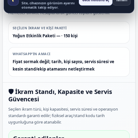
Gece modunu aç
Tamam
Site, cihazınızın görünüm ayarını
Kişi sayısı, etkinlik ilçesi, dahil servis süresi ve seçilen ücretli ek
otomatik takip ediyor.
hizmetler birlikte hesaplanarak güncel toplam gösterilir.
SEÇILEN IKRAM VE KIŞI PAKETI
Yoğun Etkinlik Paketi — · 150 kişi
WHATSAPP’IN AMACI
Fiyat sormak değil; tarih, kişi sayısı, servis süresi ve
kesin stand/ekip atamasını netleştirmek
🛡️ İkram Standı, Kapasite ve Servis
Güvencesi
Seçilen ikram türü, kişi kapasitesi, servis süresi ve operasyon
standardı garanti edilir; fiziksel araç/stand kodu tarih
uygunluğuna göre atanabilir.