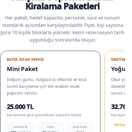
Kiralama Paketleri
Her paket; hedef kapasite, personel, süre ve sunum
standardı açısından karşılaştırılabilir. Fiyat, kişi sayısına
göre 10 kişilik bloklarla yükselir; kesin rezervasyon tarih
uygunluğu sonrasında oluşur.
BUTIK SICAK SERVIS
ÜRETIM + T
Mini Paket
Yoğun E
Doğum günü, mağaza içi etkinlik ve kısa
Okul şenliğ
süreli karşılama için tek arabalı sıcak
davetlerde 
popcorn servisi.
servis düz
25.000 TL
32.700 
kişi sayısına göre güncellenen kapasite bedeli
kişi sayısın
150 kişi iç
KAPASITE
SÜRE
PERSONEL