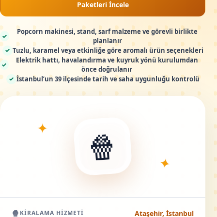
Paketleri İncele
Popcorn makinesi, stand, sarf malzeme ve görevli birlikte
✓
planlanır
Tuzlu, karamel veya etkinliğe göre aromalı ürün seçenekleri
✓
Elektrik hattı, havalandırma ve kuyruk yönü kurulumdan
✓
önce doğrulanır
İstanbul’un 39 ilçesinde tarih ve saha uygunluğu kontrolü
✓
✦
🍿
✦
🍿
Ataşehir, İstanbul
KIRALAMA HIZMETI