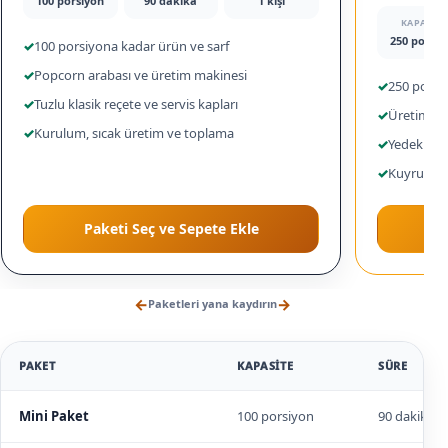
100 porsiyon
90 dakika
1 kişi
KAPASITE
250 porsiy
✓
100 porsiyona kadar ürün ve sarf
✓
Popcorn arabası ve üretim makinesi
✓
250 porsi
✓
Tuzlu klasik reçete ve servis kapları
✓
Üretim ve 
✓
Kurulum, sıcak üretim ve toplama
✓
Yedek mısı
✓
Kuyruk yö
Paketi Seç ve Sepete Ekle
←
→
Paketleri yana kaydırın
PAKET
KAPASITE
SÜRE
Mini Paket
100 porsiyon
90 dakika