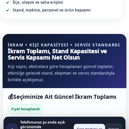
İlçe, ulaşım ve saha erişimi
Stand, makine, personel ve ürün kapsamı
İKRAM + KIŞI KAPASITESI + SERVIS STANDARDI
İkram Toplamı, Stand Kapasitesi ve
Servis Kapsamı Net Olsun
Kişi sayısı, ekstralara göre hesaplanan güncel toplamı;
etkinliğe gelecek stand, ekipman ve servis standardıyla
birlikte açıklıyoruz.
💰
Seçiminize Ait Güncel İkram Toplamı
Fiyat hesaplandı
32.700 TL
Telefonunuz şu anda açık
görünümde
◐