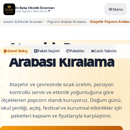
En Baba Etkinlik İkramları
Menü
Sıcak Popcorn, Planlı Servis
Gösteri & Etkinlik İkramları
Popcorn Arabası Kiralama
Ataşehir Popcorn Arabas
Ataşehir Popcorn
🏠
Genel Bakış
🧮
Paket Seçimi
📦
Paketler
📅
Canlı Takvim
🛠️
K
Arabası Kiralama
Ataşehir ve çevresinde sıcak üretim, porsiyon
kontrollü servis ve etkinlik yoğunluğuna göre
ölçeklenen popcorn standı kuruyoruz. Doğum günü,
okul şenliği, açılış, festival ve kurumsal etkinlikler için
paketleri kapsam ve fiyatlarıyla karşılaştırın.