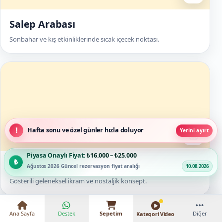
Salep Arabası
Sonbahar ve kış etkinliklerinde sıcak içecek noktası.
Hafta sonu ve özel günler hızla doluyor
🍯
Yerini ayırt
Piyasa Onaylı Fiyat:
₺16.000 – ₺25.000
Osmanlı Macunu
Ağustos 2026 Güncel rezervasyon fiyat aralığı
10.08.2026
Gösterili geleneksel ikram ve nostaljik konsept.
Ana Sayfa
Destek
Sepetim
Diğer
Kategori Video