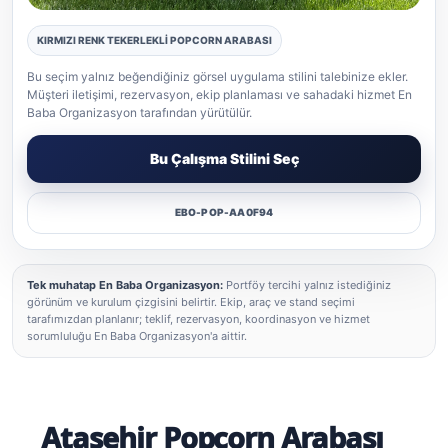
KIRMIZI RENK TEKERLEKLİ POPCORN ARABASI
Popcorn gerçek etkinlik uygulaması
Bu seçim yalnız beğendiğiniz görsel uygulama stilini talebinize ekler.
Müşteri iletişimi, rezervasyon, ekip planlaması ve sahadaki hizmet En
Baba Organizasyon tarafından yürütülür.
Bu Çalışma Stilini Seç
EBO-POP-AA0F94
Tek muhatap En Baba Organizasyon:
Portföy tercihi yalnız istediğiniz
görünüm ve kurulum çizgisini belirtir. Ekip, araç ve stand seçimi
tarafımızdan planlanır; teklif, rezervasyon, koordinasyon ve hizmet
sorumluluğu En Baba Organizasyon'a aittir.
Ataşehir Popcorn Arabası