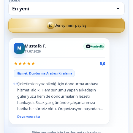
SIRALA
Deneyimini paylaş
Mustafa F.
Kontrollü
M
17.07.2026
★
★
★
★
★
5,0
Hizmet: Dondurma Arabası Kiralama
“
Şirketimizin yaz pikniği için dondurma arabası
hizmeti aldık. Hem sunumu yapan arkadaşın
güler yüzü hem de dondurmaların lezzeti
harikaydı. Sıcak yaz gününde çalışanlarımıza
harika bir sürpriz oldu. Organizasyon başından
sonuna kadar çok profesyonelce yönetildi.
Devamını oku
Diğer yorumlar için kartları yatay kaydırın.