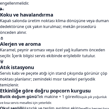
engellenmelidir.
🌬️
Koku ve havalandırma
Kapalı salonda üretim noktası klima dönüşüne veya duman
dedektörüne çok yakın kurulmaz; mekân prosedürü
önceden alınır.
🧂
Alerjen ve aroma
Karamel, peynir aroması veya özel yağ kullanımı önceden
seçilir. İçerik bilgisi servis ekibinde erişilebilir tutulur.
🗑️
Atık istasyonu
Servis kabı ve peçete atığı için stand çıkışında görünür çöp
noktası planlanır; zemindeki mısır taneleri periyodik
temizlenir.
Etkinliğe göre doğru popcorn kurgusu
Butik doğum günü
Tek makine + 1 görevli
Düşük pik yoğunluk
ve kısa servis mesafesi için yeterlidir.
Okul şenliği
Hazırlık ve teslim ayrılmış ekip
Teneffüs benzeri kısa