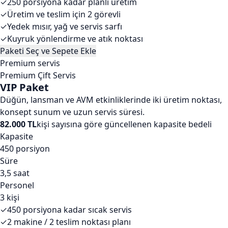
✓
250 porsiyona kadar planlı üretim
✓
Üretim ve teslim için 2 görevli
✓
Yedek mısır, yağ ve servis sarfı
✓
Kuyruk yönlendirme ve atık noktası
Paketi Seç ve Sepete Ekle
Premium servis
Premium Çift Servis
VIP Paket
Düğün, lansman ve AVM etkinliklerinde iki üretim noktası,
konsept sunum ve uzun servis süresi.
82.000 TL
kişi sayısına göre güncellenen kapasite bedeli
Kapasite
450 porsiyon
Süre
3,5 saat
Personel
3 kişi
✓
450 porsiyona kadar sıcak servis
✓
2 makine / 2 teslim noktası planı