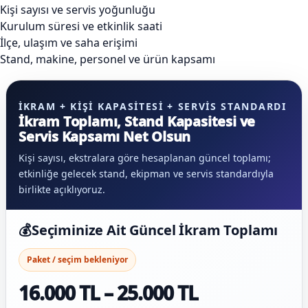
Kişi sayısı ve servis yoğunluğu
Kurulum süresi ve etkinlik saati
İlçe, ulaşım ve saha erişimi
Stand, makine, personel ve ürün kapsamı
İKRAM + KIŞI KAPASITESI + SERVIS STANDARDI
İkram Toplamı, Stand Kapasitesi ve
Servis Kapsamı Net Olsun
Kişi sayısı, ekstralara göre hesaplanan güncel toplamı;
etkinliğe gelecek stand, ekipman ve servis standardıyla
birlikte açıklıyoruz.
💰
Seçiminize Ait Güncel İkram Toplamı
Paket / seçim bekleniyor
16.000 TL – 25.000 TL