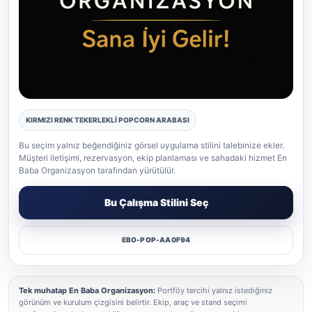
KIRMIZI RENK TEKERLEKLİ POPCORN ARABASI
Popcorn gerçek etkinlik uygulaması
Bu seçim yalnız beğendiğiniz görsel uygulama stilini talebinize ekler.
Müşteri iletişimi, rezervasyon, ekip planlaması ve sahadaki hizmet En
Baba Organizasyon tarafından yürütülür.
Bu Çalışma Stilini Seç
EBO-POP-AA0F94
Tek muhatap En Baba Organizasyon:
Portföy tercihi yalnız istediğiniz
görünüm ve kurulum çizgisini belirtir. Ekip, araç ve stand seçimi