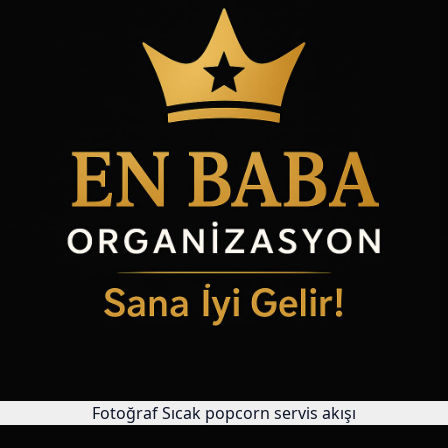
Fotoğraf
Sıcak popcorn servis akışı