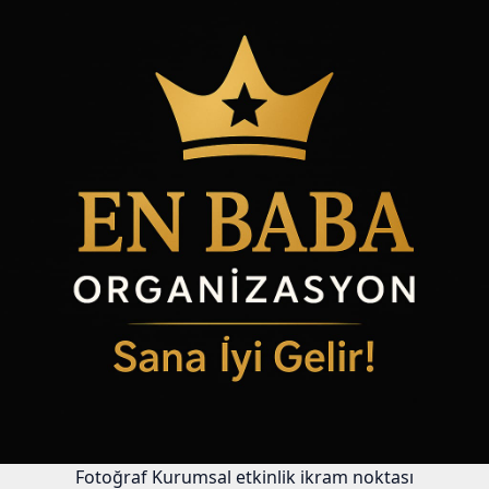
Fotoğraf
Kurumsal etkinlik ikram noktası