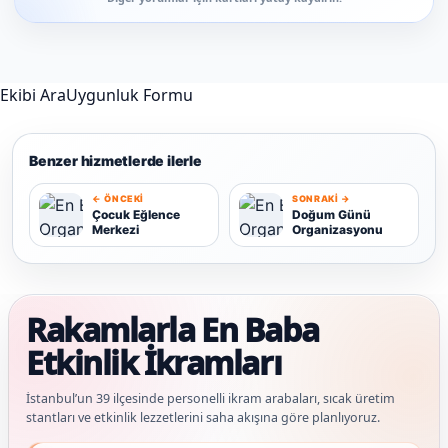
Ekibi Ara
Uygunluk Formu
Benzer hizmetlerde ilerle
← ÖNCEKI
SONRAKI →
Çocuk Eğlence
Doğum Günü
Merkezi
Organizasyonu
Ç
D
Rakamlarla En Baba
Etkinlik İkramları
İstanbul’un 39 ilçesinde personelli ikram arabaları, sıcak üretim
stantları ve etkinlik lezzetlerini saha akışına göre planlıyoruz.