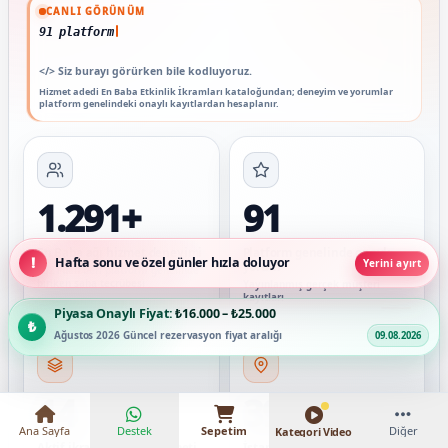
Güncel veriler: 1.291+ En Baba ağı hizmet deneyimi; 91 platform genelinde onaylı 
CANLI GÖRÜNÜM
91 platform genelinde onaylı yorum
</>
Siz burayı görürken bile kodluyoruz.
Hizmet adedi En Baba Etkinlik İkramları kataloğundan; deneyim ve yorumlar
platform genelindeki onaylı kayıtlardan hesaplanır.
1.291+
91
En Baba ağı hizmet deneyimi
Platform genelinde onaylı
Hafta sonu ve özel günler hızla doluyor
Yerini ayırt
yorum
2021’den beri platform genelinde
biriken saha tecrübesi
Yayınlanmış gerçek müşteri
kayıtları
Piyasa Onaylı Fiyat:
₺16.000 – ₺25.000
Ağustos 2026 Güncel rezervasyon fiyat aralığı
09.08.2026
14
39
Ana Sayfa
Destek
Sepetim
Diğer
Kategori Video
Aktif ikram ve stant hizmeti
İstanbul ilçesinde ikram