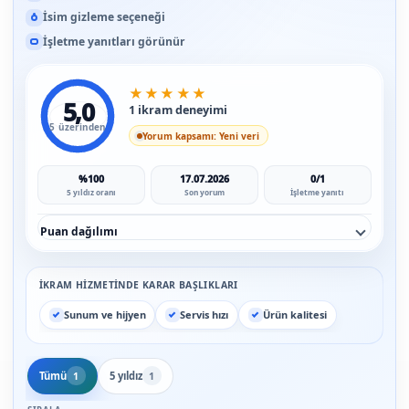
İsim gizleme seçeneği
İşletme yanıtları görünür
★
★
★
★
★
5,0
1 ikram deneyimi
5 üzerinden
Yorum kapsamı: Yeni veri
%100
17.07.2026
0/1
5 yıldız oranı
Son yorum
İşletme yanıtı
Puan dağılımı
İKRAM HIZMETINDE KARAR BAŞLIKLARI
Sunum ve hijyen
Servis hızı
Ürün kalitesi
Tümü
5 yıldız
1
1