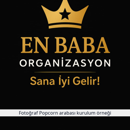
Fotoğraf
Popcorn arabası kurulum örneği