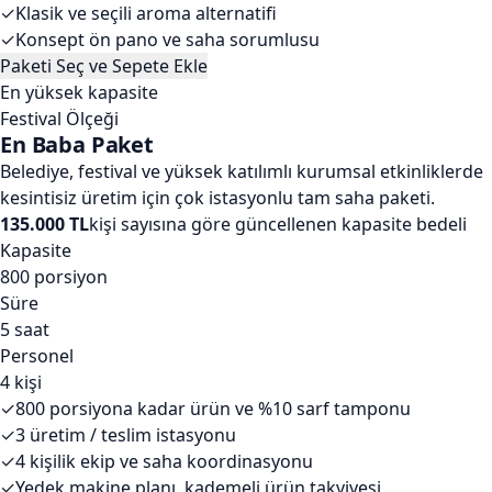
✓
Klasik ve seçili aroma alternatifi
✓
Konsept ön pano ve saha sorumlusu
Paketi Seç ve Sepete Ekle
En yüksek kapasite
Festival Ölçeği
En Baba Paket
Belediye, festival ve yüksek katılımlı kurumsal etkinliklerde
kesintisiz üretim için çok istasyonlu tam saha paketi.
135.000 TL
kişi sayısına göre güncellenen kapasite bedeli
Kapasite
800 porsiyon
Süre
5 saat
Personel
4 kişi
✓
800 porsiyona kadar ürün ve %10 sarf tamponu
✓
3 üretim / teslim istasyonu
✓
4 kişilik ekip ve saha koordinasyonu
✓
Yedek makine planı, kademeli ürün takviyesi