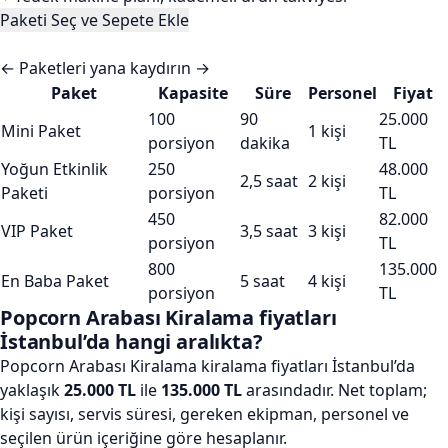
Paketi Seç ve Sepete Ekle
←
Paketleri yana kaydırın
→
Paket
Kapasite
Süre
Personel
Fiyat
100
90
25.000
Mini Paket
1 kişi
porsiyon
dakika
TL
Yoğun Etkinlik
250
48.000
2,5 saat
2 kişi
Paketi
porsiyon
TL
450
82.000
VIP Paket
3,5 saat
3 kişi
porsiyon
TL
800
135.000
En Baba Paket
5 saat
4 kişi
porsiyon
TL
Popcorn Arabası Kiralama fiyatları
İstanbul’da hangi aralıkta?
Popcorn Arabası Kiralama kiralama fiyatları İstanbul’da
yaklaşık
25.000 TL
ile
135.000 TL
arasındadır. Net toplam;
kişi sayısı, servis süresi, gereken ekipman, personel ve
seçilen ürün içeriğine göre hesaplanır.