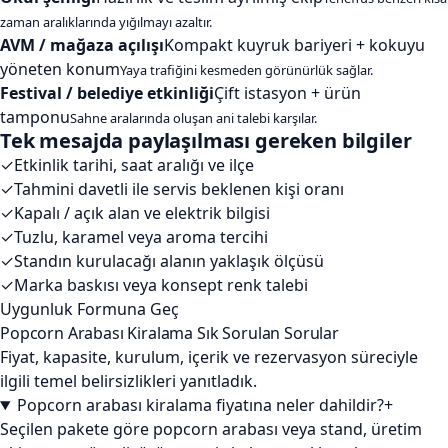
zaman aralıklarında yığılmayı azaltır.
AVM / mağaza açılışı
Kompakt kuyruk bariyeri + kokuyu
yöneten konum
Yaya trafiğini kesmeden görünürlük sağlar.
Festival / belediye etkinliği
Çift istasyon + ürün
tamponu
Sahne aralarında oluşan ani talebi karşılar.
Tek mesajda paylaşılması gereken bilgiler
✓
Etkinlik tarihi, saat aralığı ve ilçe
✓
Tahmini davetli ile servis beklenen kişi oranı
✓
Kapalı / açık alan ve elektrik bilgisi
✓
Tuzlu, karamel veya aroma tercihi
✓
Standın kurulacağı alanın yaklaşık ölçüsü
✓
Marka baskısı veya konsept renk talebi
Uygunluk Formuna Geç
Popcorn Arabası Kiralama Sık Sorulan Sorular
Fiyat, kapasite, kurulum, içerik ve rezervasyon süreciyle
ilgili temel belirsizlikleri yanıtladık.
Popcorn arabası kiralama fiyatına neler dahildir?
+
Seçilen pakete göre popcorn arabası veya stand, üretim