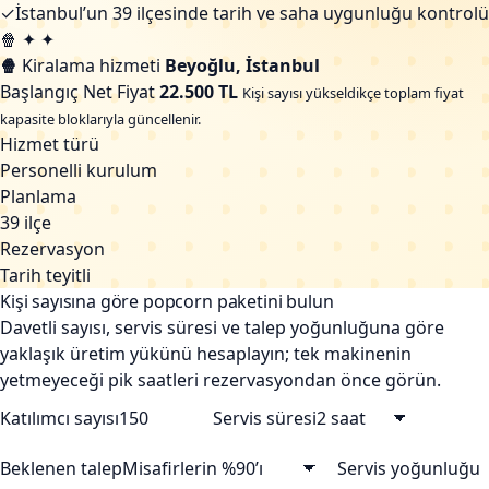
✓
İstanbul’un 39 ilçesinde tarih ve saha uygunluğu kontrolü
🍿
✦
✦
🍿
Kiralama hizmeti
Beyoğlu, İstanbul
Başlangıç Net Fiyat
22.500 TL
Kişi sayısı yükseldikçe toplam fiyat
kapasite bloklarıyla güncellenir.
Hizmet türü
Personelli kurulum
Planlama
39 ilçe
Rezervasyon
Tarih teyitli
Kişi sayısına göre popcorn paketini bulun
Davetli sayısı, servis süresi ve talep yoğunluğuna göre
yaklaşık üretim yükünü hesaplayın; tek makinenin
yetmeyeceği pik saatleri rezervasyondan önce görün.
Katılımcı sayısı
Servis süresi
Beklenen talep
Servis yoğunluğu