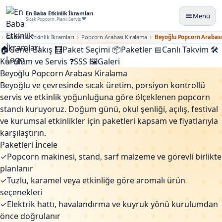
En Baba Etkinlik İkramları
Menü
Sıcak Popcorn, Planlı Servis
Gösteri & Etkinlik İkramları
Popcorn Arabası Kiralama
Beyoğlu Popcorn Arabası
🏠
Genel Bakış
🧮
Paket Seçimi
📦
Paketler
📅
Canlı Takvim
🛠️
Kurulum ve Servis
❓
SSS
🖼️
Galeri
Beyoğlu Popcorn Arabası Kiralama
Beyoğlu ve çevresinde sıcak üretim, porsiyon kontrollü
servis ve etkinlik yoğunluğuna göre ölçeklenen popcorn
standı kuruyoruz. Doğum günü, okul şenliği, açılış, festival
ve kurumsal etkinlikler için paketleri kapsam ve fiyatlarıyla
karşılaştırın.
Paketleri İncele
✓
Popcorn makinesi, stand, sarf malzeme ve görevli birlikte
planlanır
✓
Tuzlu, karamel veya etkinliğe göre aromalı ürün
seçenekleri
✓
Elektrik hattı, havalandırma ve kuyruk yönü kurulumdan
önce doğrulanır