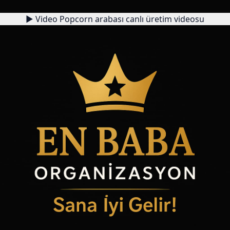
▶
Video
Popcorn arabası canlı üretim videosu