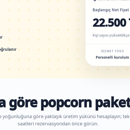
Başlangıç Net Fiyat
22.500 
Kişi sayısı yükseldikçe
ır
oğrulanır
HIZMET TÜRÜ
Personelli kurulum
na göre popcorn paket
talep yoğunluğuna göre yaklaşık üretim yükünü hesaplayın; t
saatleri rezervasyondan önce görün.