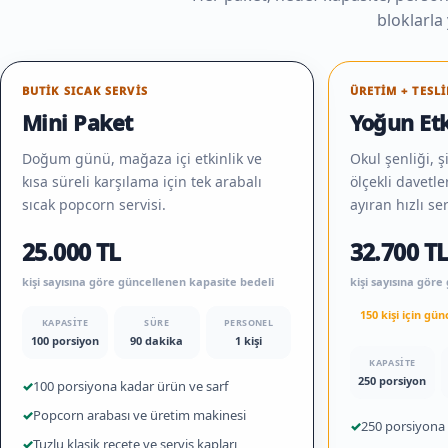
bloklarla
BUTIK SICAK SERVIS
ÜRETIM + TESLI
Mini Paket
Yoğun Etk
Doğum günü, mağaza içi etkinlik ve
Okul şenliği, şi
kısa süreli karşılama için tek arabalı
ölçekli davetle
sıcak popcorn servisi.
ayıran hızlı se
25.000 TL
32.700 T
kişi sayısına göre güncellenen kapasite bedeli
kişi sayısına gör
150 kişi için gü
KAPASITE
SÜRE
PERSONEL
100 porsiyon
90 dakika
1 kişi
KAPASITE
250 porsiyon
✓
100 porsiyona kadar ürün ve sarf
✓
Popcorn arabası ve üretim makinesi
✓
250 porsiyona 
✓
Tuzlu klasik reçete ve servis kapları