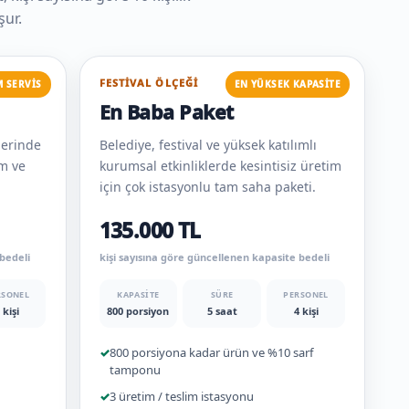
şur.
FESTIVAL ÖLÇEĞI
 SERVIS
EN YÜKSEK KAPASITE
En Baba Paket
lerinde
Belediye, festival ve yüksek katılımlı
um ve
kurumsal etkinliklerde kesintisiz üretim
için çok istasyonlu tam saha paketi.
135.000 TL
 bedeli
kişi sayısına göre güncellenen kapasite bedeli
RSONEL
KAPASITE
SÜRE
PERSONEL
 kişi
800 porsiyon
5 saat
4 kişi
✓
800 porsiyona kadar ürün ve %10 sarf
tamponu
✓
3 üretim / teslim istasyonu