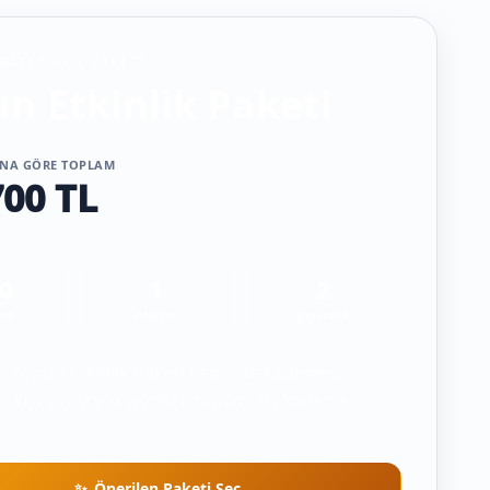
BAŞLANGIÇ PAKETI
n Etkinlik Paketi
SINA GÖRE TOPLAM
700 TL
0
1
2
yon
istasyon
personel
çin Yoğun Etkinlik Paketi kapasite kademesi
; kişi sayısı yükseldikçe toplam da kademeli
Önerilen Paketi Seç