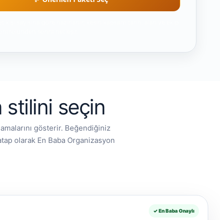
t kişi sayısına göre hazırlanır; kesin kapsam tarih, alan ve ekip
ntrolünden sonra netleşir.
tilini seçin
amalarını gösterir. Beğendiğiniz
hatap olarak En Baba Organizasyon
✓ En Baba Onaylı