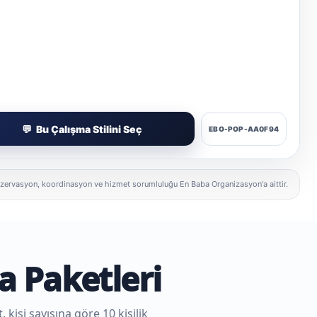
Bu Çalışma Stilini Seç
EBO-POP-AA0F94
f, rezervasyon, koordinasyon ve hizmet sorumluluğu En Baba Organizasyon'a aittir.
a Paketleri
 kişi sayısına göre 10 kişilik