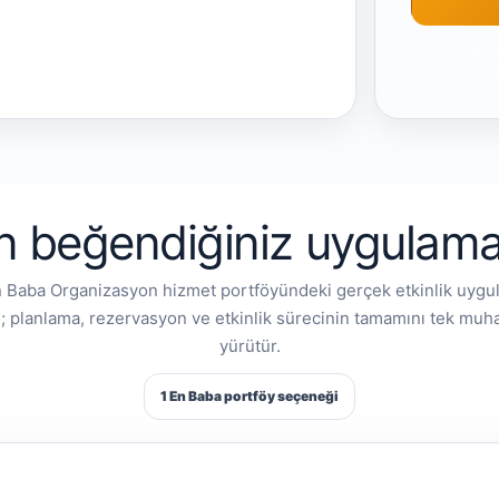
Önerilen pake
uygunluğu ko
n beğendiğiniz uygulama s
n Baba Organizasyon hizmet portföyündeki gerçek etkinlik uygul
; planlama, rezervasyon ve etkinlik sürecinin tamamını tek mu
yürütür.
1 En Baba portföy seçeneği