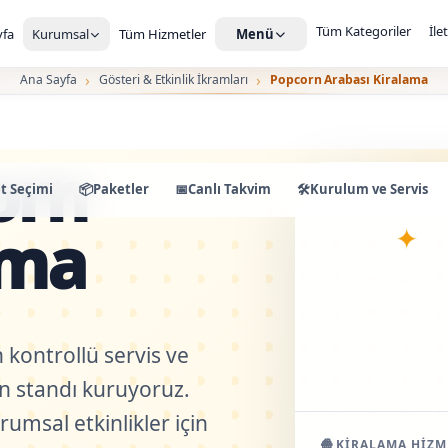
Tüm Kategoriler
İle
fa
Kurumsal
Tüm Hizmetler
Menü
Ana Sayfa
Gösteri & Etkinlik İkramları
Popcorn Arabası Kiralama
orn
t Seçimi
📦
Paketler
📅
Canlı Takvim
🛠️
Kurulum ve Servis
✦
ama
 kontrollü servis ve
n standı kuruyoruz.
rumsal etkinlikler için
🍿
KIRALAMA HIZM