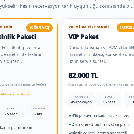
 yükselir; kesin rezervasyon tarih uygunluğu sonrasında olu
M EKIBI
PREMIUM ÇIFT SERVIS
YOĞUN AKIŞ
PREMIUM
inlik Paketi
VIP Paket
rket etkinliği ve orta
Düğün, lansman ve AVM etkinlik
rde üretim ile teslimi
iki üretim noktası, konsept sun
rvis düzeni.
uzun servis süresi.
L
82.000 TL
e güncellenen kapasite bedeli
kişi sayısına göre güncellenen kapasite
ncel kiralama toplamı
KAPASITE
SÜRE
PE
450 porsiyon
3,5 saat
3
SÜRE
PERSONEL
2,5 saat
2 kişi
✓
450 porsiyona kadar sıcak servis
✓
2 makine / 2 teslim noktası planı
kadar planlı üretim
✓
Klasik ve seçili aroma alternatifi