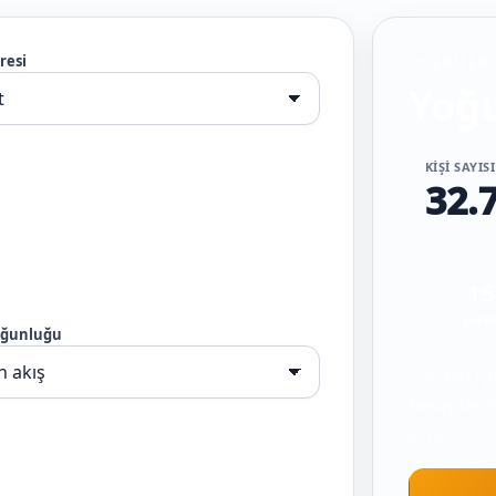
resi
ÖNERILEN 
Yoğu
KIŞI SAYI
32.
15
porsi
oğunluğu
150 kişi i
hesaplandı
artar.