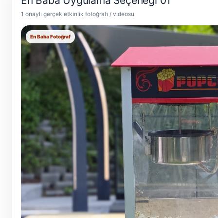
En Baba Uygulama Seçeneği 01
1 onaylı gerçek etkinlik fotoğrafı / videosu
En Baba Fotoğraf