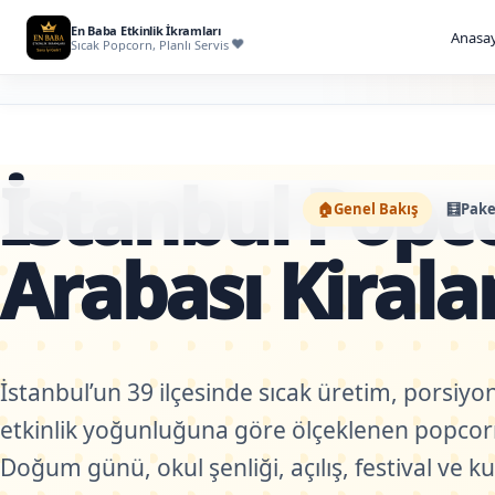
En Baba Etkinlik İkramları
Anasay
Sıcak Popcorn, Planlı Servis
İstanbul Popc
🏠
Genel Bakış
🧮
Pake
Arabası Kiral
İstanbul’un 39 ilçesinde sıcak üretim, porsiyon
etkinlik yoğunluğuna göre ölçeklenen popcor
Doğum günü, okul şenliği, açılış, festival ve ku