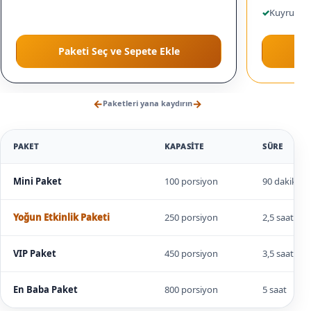
✓
Kuyruk yö
Paketi Seç ve Sepete Ekle
←
→
Paketleri yana kaydırın
PAKET
KAPASITE
SÜRE
Mini Paket
100 porsiyon
90 dakika
Yoğun Etkinlik Paketi
250 porsiyon
2,5 saat
VIP Paket
450 porsiyon
3,5 saat
En Baba Paket
800 porsiyon
5 saat