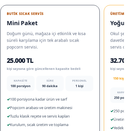
BUTIK SICAK SERVIS
ÜRETIM + T
Mini Paket
Yoğun E
Doğum günü, mağaza içi etkinlik ve kısa
Okul şenliğ
süreli karşılama için tek arabalı sıcak
davetlerde 
popcorn servisi.
servis düz
25.000 TL
32.700 
kişi sayısına göre güncellenen kapasite bedeli
kişi sayısın
150 kişi iç
KAPASITE
SÜRE
PERSONEL
100 porsiyon
90 dakika
1 kişi
KAPASITE
250 porsiy
✓
100 porsiyona kadar ürün ve sarf
✓
Popcorn arabası ve üretim makinesi
✓
250 porsi
✓
Tuzlu klasik reçete ve servis kapları
✓
Üretim ve 
✓
Kurulum, sıcak üretim ve toplama
✓
Yedek mısı