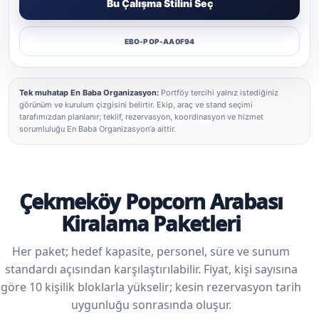
Bu Çalışma Stilini Seç
EBO-POP-AA0F94
Tek muhatap En Baba Organizasyon:
Portföy tercihi yalnız istediğiniz
görünüm ve kurulum çizgisini belirtir. Ekip, araç ve stand seçimi
tarafımızdan planlanır; teklif, rezervasyon, koordinasyon ve hizmet
sorumluluğu En Baba Organizasyon'a aittir.
Çekmeköy Popcorn Arabası
Kiralama Paketleri
Her paket; hedef kapasite, personel, süre ve sunum
standardı açısından karşılaştırılabilir. Fiyat, kişi sayısına
göre 10 kişilik bloklarla yükselir; kesin rezervasyon tarih
uygunluğu sonrasında oluşur.