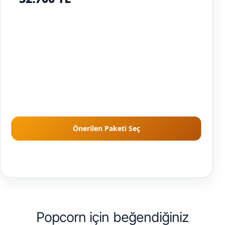
150
1
2
porsiyon
istasyon
personel
150 kişi için Yoğun Etkinlik Paketi kapasite
kademesi hesaplandı; kişi sayısı yükseldikçe
toplam da kademeli artar.
Önerilen Paketi Seç
Önerilen paket kişi sayısına göre hazırlanır; kesin kapsam tarih,
alan ve ekip uygunluğu kontrolünden sonra netleşir.
Popcorn için beğendiğiniz