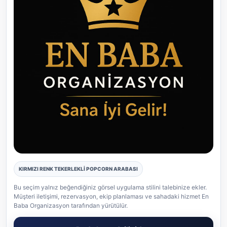
KIRMIZI RENK TEKERLEKLİ POPCORN ARABASI
Popcorn gerçek etkinlik uygulaması
Bu seçim yalnız beğendiğiniz görsel uygulama stilini talebinize ekler.
Müşteri iletişimi, rezervasyon, ekip planlaması ve sahadaki hizmet En
Baba Organizasyon tarafından yürütülür.