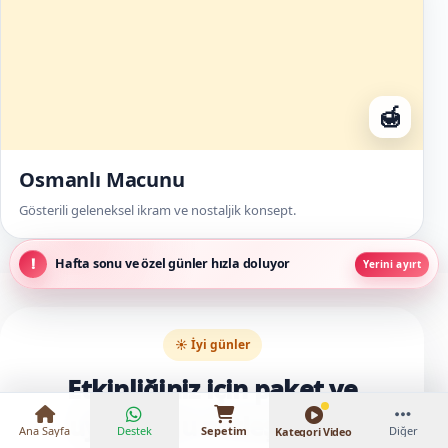
🍯
Osmanlı Macunu
Gösterili geleneksel ikram ve nostaljik konsept.
Hafta sonu ve özel günler hızla doluyor
Yerini ayırt
₺16.000 – ₺25.000
☀️ İyi günler
Etkinliğiniz için paket ve
uygunluğu netleştirelim
Ana Sayfa
Destek
Sepetim
Diğer
Kategori Video