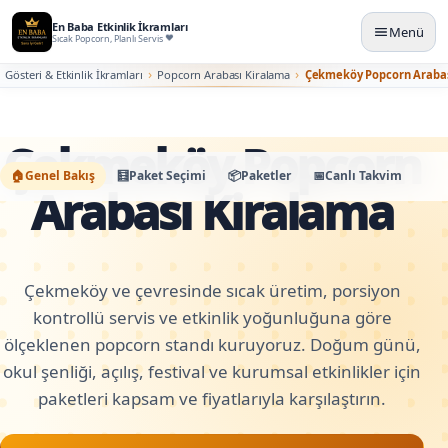
En Baba Etkinlik İkramları
Menü
Sıcak Popcorn, Planlı Servis
Gösteri & Etkinlik İkramları
Popcorn Arabası Kiralama
Çekmeköy Popcorn Arabas
Çekmeköy Popcorn
🏠
Genel Bakış
🧮
Paket Seçimi
📦
Paketler
📅
Canlı Takvim
🛠️
K
Arabası Kiralama
Çekmeköy ve çevresinde sıcak üretim, porsiyon
kontrollü servis ve etkinlik yoğunluğuna göre
ölçeklenen popcorn standı kuruyoruz. Doğum günü,
okul şenliği, açılış, festival ve kurumsal etkinlikler için
paketleri kapsam ve fiyatlarıyla karşılaştırın.