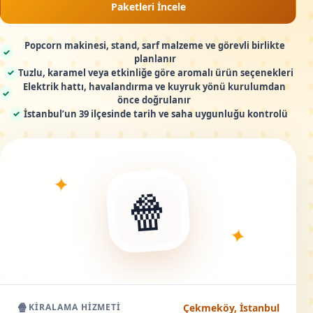
Paketleri İncele
Popcorn makinesi, stand, sarf malzeme ve görevli birlikte
✓
planlanır
Tuzlu, karamel veya etkinliğe göre aromalı ürün seçenekleri
✓
Elektrik hattı, havalandırma ve kuyruk yönü kurulumdan
✓
önce doğrulanır
İstanbul’un 39 ilçesinde tarih ve saha uygunluğu kontrolü
✓
✦
🍿
✦
🍿
Çekmeköy, İstanbul
KIRALAMA HIZMETI