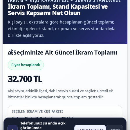
İKRAM + KIŞI KAPASITESI + SERVIS STANDARDI
İkram Toplamı, Stand Kapasitesi ve
Servis Kapsamı Net Olsun
Kişi sayısı, ekstralara göre hesaplanan güncel toplamı;
etkinliğe gelecek stand, ekipman ve servis standardıyla
birlikte açıklıyoruz.
💰
Seçiminize Ait Güncel İkram Toplamı
Fiyat hesaplandı
32.700 TL
Kişi sayısı, etkinlik ilçesi, dahil servis süresi ve seçilen ücretli ek
hizmetler birlikte hesaplanarak güncel toplam gösterilir.
SEÇILEN IKRAM VE KIŞI PAKETI
Yoğun Etkinlik Paketi — · 150 kişi
Telefonunuz şu anda açık
görünümde
◐