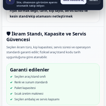
Gece modunu aç
Tamam
Site, cihazınızın görünüm ayarını
WHATSAPP’IN AMACI
otomatik takip ediyor.
Fiyat sormak değil; tarih, kişi sayısı, servis süresi ve
kesin stand/ekip atamasını netleştirmek
🛡️ İkram Standı, Kapasite ve Servis
Güvencesi
Seçilen ikram türü, kişi kapasitesi, servis süresi ve operasyon
standardı garanti edilir; fiziksel araç/stand kodu tarih
uygunluğuna göre atanabilir.
Garanti edilenler
Seçilen araç/stand sınıfı
Renk ve sunum standardı
Paket kapasitesi
Sıcak üretim makinesi
Seçilen ambalaj ve servis kapsamı