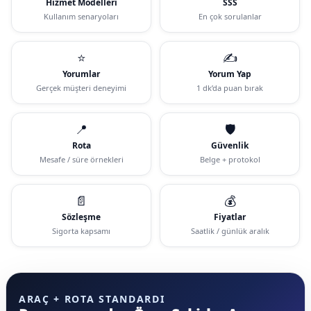
Hizmet Modelleri
SSS
Kullanım senaryoları
En çok sorulanlar
⭐
✍️
Yorumlar
Yorum Yap
Gerçek müşteri deneyimi
1 dk’da puan bırak
📍
🛡️
Rota
Güvenlik
Mesafe / süre örnekleri
Belge + protokol
📄
💰
Sözleşme
Fiyatlar
Sigorta kapsamı
Saatlik / günlük aralık
ARAÇ + ROTA STANDARDI