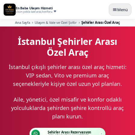
En Baba Ulaşım Hizmeti
Menü
Uzun yolda özel araç konforu.
Ana Sayfa
Ulaşım & Vale ve Özel Şoför
Şehirler Arası Özel Araç
İstanbul Şehirler Arası
Özel Araç
İstanbul çıkışlı şehirler arası özel araç hizmeti:
VIP sedan, Vito ve premium araç
seçenekleriyle kişiye özel uzun yol planları.
Aile, yönetici, özel misafir ve konfor odaklı
yolculuklarda şehirden şehire kontrollü araç
planı kurun.
Şehirler Arası Rezervasyon