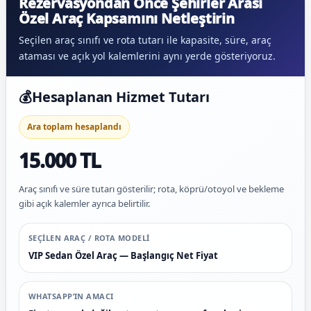
Rezervasyondan Önce Şehirler Arası
Özel Araç Kapsamını Netleştirin
Seçilen araç sınıfı ve rota tutarı ile kapasite, süre, araç
ataması ve açık yol kalemlerini aynı yerde gösteriyoruz.
💰
Hesaplanan Hizmet Tutarı
Ara toplam hesaplandı
15.000 TL
Araç sınıfı ve süre tutarı gösterilir; rota, köprü/otoyol ve bekleme
gibi açık kalemler ayrıca belirtilir.
SEÇILEN ARAÇ / ROTA MODELI
VIP Sedan Özel Araç — Başlangıç Net Fiyat
WHATSAPP’IN AMACI