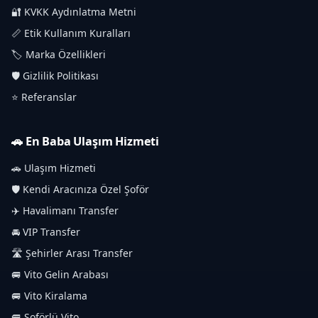
🔐 KVKK Aydınlatma Metni
📏 Etik Kullanım Kuralları
🏷️ Marka Özellikleri
🛡️ Gizlilik Politikası
⭐ Referanslar
🚗 En Baba Ulaşım Hizmeti
🚗 Ulaşım Hizmeti
🛡️ Kendi Aracınıza Özel Şoför
✈️ Havalimanı Transfer
🚘 VIP Transfer
🛣️ Şehirler Arası Transfer
🚐 Vito Gelin Arabası
🚐 Vito Kiralama
🚐 Şoförlü Vito