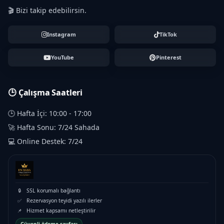
🎬 Bizi takip edebilirsin.
Instagram
TikTok
YouTube
Pinterest
🕒 Çalışma Saatleri
🕒 Hafta İçi: 10:00 - 17:00
🚀 Hafta Sonu: 7/24 Sahada
💻 Online Destek: 7/24
🔒
SSL korumalı bağlantı
✅
Rezervasyon teyidi yazılı ilerler
📌
Hizmet kapsamı netleştirilir
Güvenli ödeme sayfası