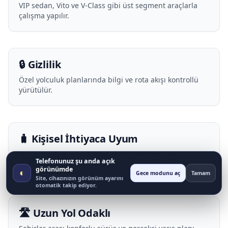
VIP sedan, Vito ve V-Class gibi üst segment araçlarla
çalışma yapılır.
🔒 Gizlilik
Özel yolculuk planlarında bilgi ve rota akışı kontrollü
yürütülür.
🧳 Kişisel İhtiyaca Uyum
Bagaj, mola ve koltuk planı yolcu profiline göre
Telefonunuz şu anda açık
uyarlanır.
görünümde
◐
Gece modunu aç
Tamam
Site, cihazınızın görünüm ayarını
otomatik takip ediyor.
🛣️ Uzun Yol Odaklı