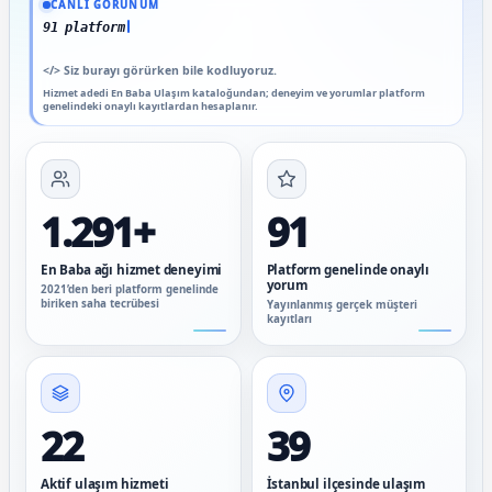
CANLI GÖRÜNÜM
91 platform genelinde onaylı
</>
Siz burayı görürken bile kodluyoruz.
Hizmet adedi En Baba Ulaşım kataloğundan; deneyim ve yorumlar platform
genelindeki onaylı kayıtlardan hesaplanır.
1.291+
91
En Baba ağı hizmet deneyimi
Platform genelinde onaylı
yorum
2021’den beri platform genelinde
biriken saha tecrübesi
Yayınlanmış gerçek müşteri
kayıtları
22
39
Aktif ulaşım hizmeti
İstanbul ilçesinde ulaşım