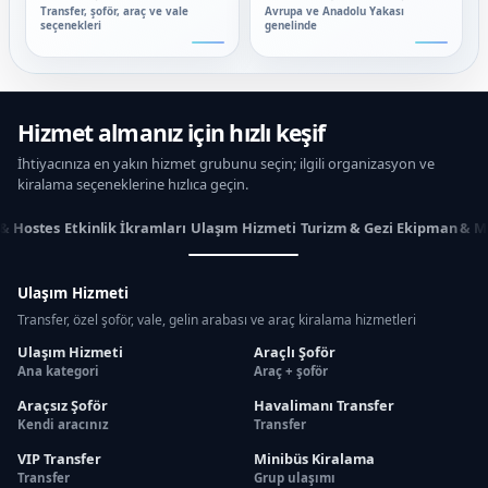
Transfer, şoför, araç ve vale
Avrupa ve Anadolu Yakası
seçenekleri
genelinde
Hizmet almanız için hızlı keşif
İhtiyacınıza en yakın hizmet grubunu seçin; ilgili organizasyon ve
kiralama seçeneklerine hızlıca geçin.
 & Hostes
Etkinlik İkramları
Ulaşım Hizmeti
Turizm & Gezi
Ekipman & M
Ulaşım Hizmeti
Transfer, özel şoför, vale, gelin arabası ve araç kiralama hizmetleri
Ulaşım Hizmeti
Araçlı Şoför
Ana kategori
Araç + şoför
Araçsız Şoför
Havalimanı Transfer
Kendi aracınız
Transfer
VIP Transfer
Minibüs Kiralama
Transfer
Grup ulaşımı