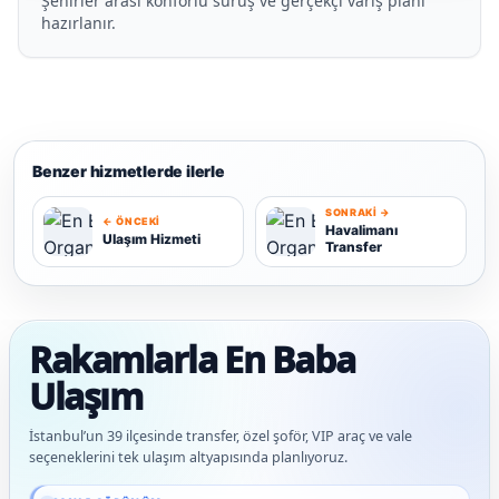
Şehirler arası konforlu sürüş ve gerçekçi varış planı
hazırlanır.
Benzer hizmetlerde ilerle
SONRAKI →
← ÖNCEKI
Havalimanı
Ulaşım Hizmeti
Transfer
U
H
Rakamlarla En Baba
Ulaşım
İstanbul’un 39 ilçesinde transfer, özel şoför, VIP araç ve vale
seçeneklerini tek ulaşım altyapısında planlıyoruz.
Güncel veriler: 1.291+ En Baba ağı hizmet deneyimi; 91 platform genelinde onaylı 