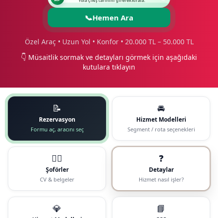
Yola çıkış tarihini girerek kirala.
📞
Hemen Ara
Özel Araç • Uzun Yol • Konfor • 20.000 TL – 50.000 TL
👇 Müsaitlik sormak ve detayları görmek için aşağıdaki
kutulara tıklayın
📝
🚘
Rezervasyon
Hizmet Modelleri
Formu aç, aracını seç
Segment / rota seçenekleri
🧑‍✈️
❓
Şoförler
Detaylar
CV & belgeler
Hizmet nasıl işler?
💎
📘