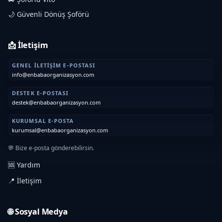
🌙 Güvenli Dönüş Şoförü
📩 İletişim
GENEL İLETIŞIM E-POSTASI
info@enbabaorganizasyon.com
DESTEK E-POSTASI
destek@enbabaorganizasyon.com
KURUMSAL E-POSTA
kurumsal@enbabaorganizasyon.com
💬 Bize e-posta gönderebilirsin.
🆘 Yardım
📍 İletişim
🌐 Sosyal Medya