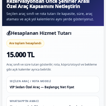
Rezervasyondan Önce Şehirler Arası
Özel Araç Kapsamını Netleştirin
Seçilen araç sınıfı ve rota tutarı ile kapasite, süre, araç
ataması ve açık yol kalemlerini aynı yerde gösteriyoruz.
💰
Hesaplanan Hizmet Tutarı
Ara toplam hesaplandı
15.000 TL
Araç sınıfı ve süre tutarı gösterilir; rota, köprü/otoyol ve bekleme
gibi açık kalemler ayrıca belirtilir.
SEÇILEN ARAÇ / ROTA MODELI
VIP Sedan Özel Araç — Başlangıç Net Fiyat
WHATSAPP’IN AMACI