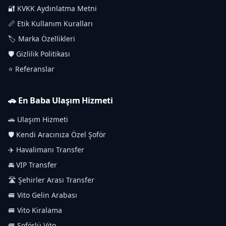
🔐 KVKK Aydınlatma Metni
📏 Etik Kullanım Kuralları
🏷️ Marka Özellikleri
🛡️ Gizlilik Politikası
⭐ Referanslar
🚗 En Baba Ulaşım Hizmeti
🚗 Ulaşım Hizmeti
🛡️ Kendi Aracınıza Özel Şoför
✈️ Havalimanı Transfer
🚘 VIP Transfer
🛣️ Şehirler Arası Transfer
🚐 Vito Gelin Arabası
🚐 Vito Kiralama
🚐 Şoförlü Vito