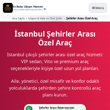
En Baba Ulaşım Hizmeti
Menü
Uzun yolda özel araç konforu.
Ana Sayfa
Ulaşım & Vale ve Özel Şoför
Şehirler Arası Özel Araç
İstanbul Şehirler Arası
Özel Araç
İstanbul çıkışlı şehirler arası özel araç hizmeti:
VIP sedan, Vito ve premium araç
seçenekleriyle kişiye özel uzun yol planları.
Aile, yönetici, özel misafir ve konfor odaklı
yolculuklarda şehirden şehire kontrollü araç
planı kurun.
Şehirler Arası Rezervasyon