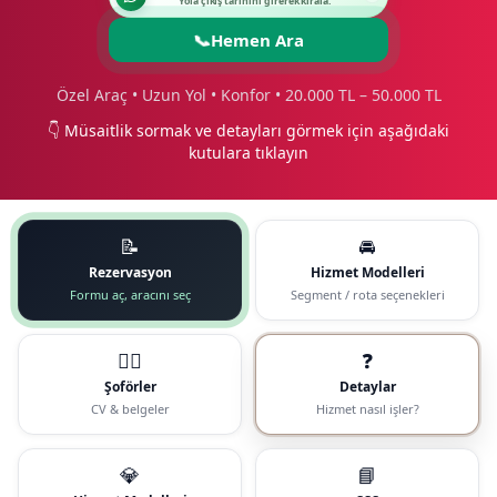
Yola çıkış tarihini girerek kirala.
📞
Hemen Ara
Özel Araç • Uzun Yol • Konfor • 20.000 TL – 50.000 TL
👇 Müsaitlik sormak ve detayları görmek için aşağıdaki
kutulara tıklayın
📝
🚘
Rezervasyon
Hizmet Modelleri
Formu aç, aracını seç
Segment / rota seçenekleri
🧑‍✈️
❓
Şoförler
Detaylar
CV & belgeler
Hizmet nasıl işler?
💎
📘