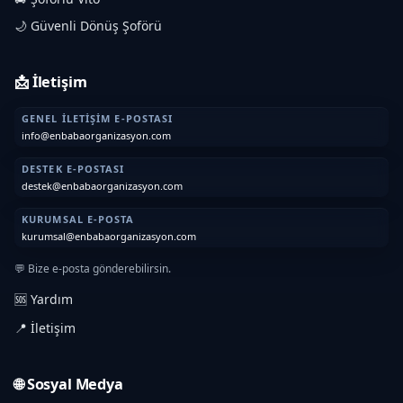
🌙 Güvenli Dönüş Şoförü
📩 İletişim
GENEL İLETIŞIM E-POSTASI
info@enbabaorganizasyon.com
DESTEK E-POSTASI
destek@enbabaorganizasyon.com
KURUMSAL E-POSTA
kurumsal@enbabaorganizasyon.com
💬 Bize e-posta gönderebilirsin.
🆘 Yardım
📍 İletişim
🌐 Sosyal Medya