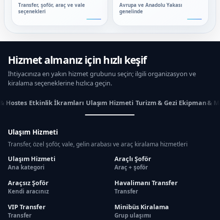
Transfer, şoför, araç ve vale
Avrupa ve Anadolu Yakası
seçenekleri
genelinde
Hizmet almanız için hızlı keşif
İhtiyacınıza en yakın hizmet grubunu seçin; ilgili organizasyon ve
kiralama seçeneklerine hızlıca geçin.
 & Hostes
Etkinlik İkramları
Ulaşım Hizmeti
Turizm & Gezi
Ekipman & M
Ulaşım Hizmeti
Transfer, özel şoför, vale, gelin arabası ve araç kiralama hizmetleri
Ulaşım Hizmeti
Araçlı Şoför
Ana kategori
Araç + şoför
Araçsız Şoför
Havalimanı Transfer
Kendi aracınız
Transfer
VIP Transfer
Minibüs Kiralama
Transfer
Grup ulaşımı