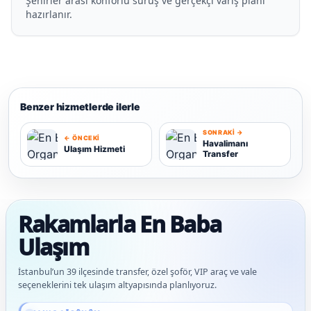
Şehirler arası konforlu sürüş ve gerçekçi varış planı
hazırlanır.
Benzer hizmetlerde ilerle
SONRAKI →
← ÖNCEKI
Havalimanı
Ulaşım Hizmeti
Transfer
U
H
Rakamlarla En Baba
Ulaşım
İstanbul’un 39 ilçesinde transfer, özel şoför, VIP araç ve vale
seçeneklerini tek ulaşım altyapısında planlıyoruz.
Güncel veriler: 1.291+ En Baba ağı hizmet deneyimi; 91 platform genelinde onaylı 