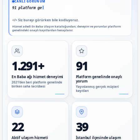
CANLI GÖRÜNÜM
91 platform genelinde onaylı yoru
</>
Siz burayı görürken bile kodluyoruz.
Hizmet adedi En Baba Ulaşım kataloğundan; deneyim ve yorumlar platform
genelindeki onaylı kayıtlardan hesaplanır.
1.291+
91
En Baba ağı hizmet deneyimi
Platform genelinde onaylı
yorum
2021’den beri platform genelinde
biriken saha tecrübesi
Yayınlanmış gerçek müşteri
kayıtları
22
39
Aktif ulaşım hizmeti
İstanbul ilçesinde ulaşım