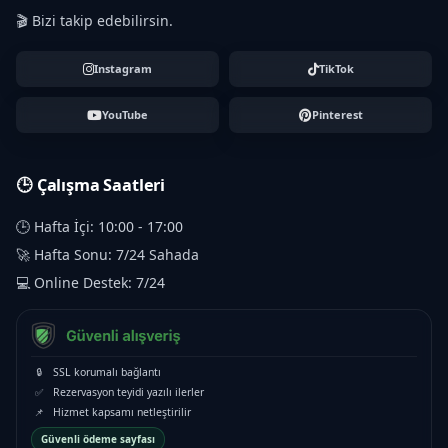
🎬 Bizi takip edebilirsin.
Instagram
TikTok
YouTube
Pinterest
🕒 Çalışma Saatleri
🕒 Hafta İçi: 10:00 - 17:00
🚀 Hafta Sonu: 7/24 Sahada
💻 Online Destek: 7/24
🔒
SSL korumalı bağlantı
✅
Rezervasyon teyidi yazılı ilerler
📌
Hizmet kapsamı netleştirilir
Güvenli ödeme sayfası