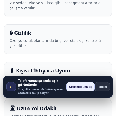
VIP sedan, Vito ve V-Class gibi üst segment araçlarla
çalışma yapılır.
🔒 Gizlilik
Özel yolculuk planlarında bilgi ve rota akışı kontrollü
yürütülür.
🧳 Kişisel İhtiyaca Uyum
Bagaj, mola ve koltuk planı yolcu profiline göre
Telefonunuz şu anda açık
uyarlanır.
görünümde
◐
Gece modunu aç
Tamam
Site, cihazınızın görünüm ayarını
otomatik takip ediyor.
🛣️ Uzun Yol Odaklı