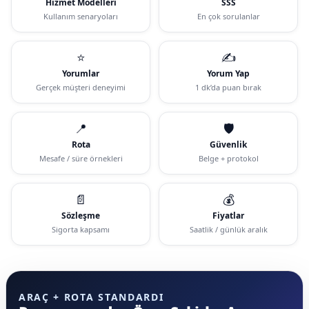
Hizmet Modelleri
SSS
Kullanım senaryoları
En çok sorulanlar
⭐
✍️
Yorumlar
Yorum Yap
Gerçek müşteri deneyimi
1 dk’da puan bırak
📍
🛡️
Rota
Güvenlik
Mesafe / süre örnekleri
Belge + protokol
📄
💰
Sözleşme
Fiyatlar
Sigorta kapsamı
Saatlik / günlük aralık
ARAÇ + ROTA STANDARDI