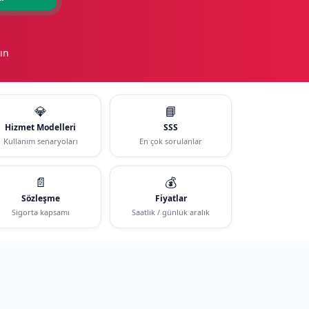
ın
💎
📘
Hizmet Modelleri
SSS
Kullanım senaryoları
En çok sorulanlar
📄
💰
Sözleşme
Fiyatlar
Sigorta kapsamı
Saatlik / günlük aralık