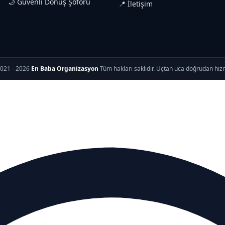
🌙 Güvenli Dönüş Şoförü
📍 İletişim
021 - 2026
En Baba Organizasyon
Tüm hakları saklıdır. Uçtan uca doğrudan hiz