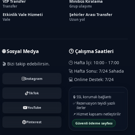
VIP Transfer
Minibüs Kiralama
Transfer
Grup ulaşımı
Etkinlik Vale Hizmeti
Şehirler Arası Transfer
Vale
Uzun yol
🌐 Sosyal Medya
🕒 Çalışma Saatleri
🕒 Hafta İçi: 10:00 - 17:00
🎬 Bizi takip edebilirsin.
🚀 Hafta Sonu: 7/24 Sahada
Instagram
💻 Online Destek: 7/24
TikTok
🔒
SSL korumalı bağlantı
✅
Rezervasyon teyidi yazılı
YouTube
ilerler
📌
Hizmet kapsamı netleştirilir
Pinterest
Güvenli ödeme sayfası