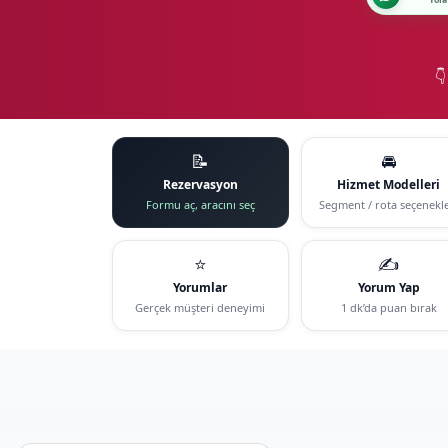
Yola

📝
🚘
Rezervasyon
Hizmet Modelleri
Formu aç, aracını seç
Segment / rota seçenekle
⭐
✍️
Yorumlar
Yorum Yap
Gerçek müşteri deneyimi
1 dk’da puan bırak