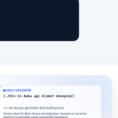
Güncel veriler: 1.291+ En Baba ağı hizmet deneyimi; 91 platform genelinde ona
CANLI GÖRÜNÜM
1.291+ En Baba ağı hizmet deneyimi
</>
Siz burayı görürken bile kodluyoruz.
Hizmet adedi En Baba Ulaşım kataloğundan; deneyim ve yorumlar
platform genelindeki onaylı kayıtlardan hesaplanır.