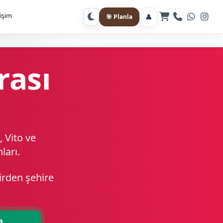
tişim
👤
🎯 Planla
Gece moduna geç
rası
, Vito ve
ları.
hirden şehire
a