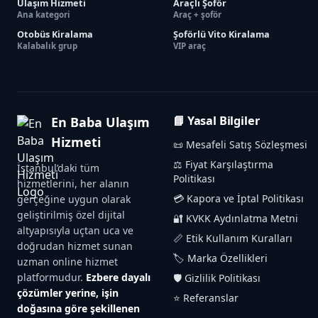
Ulaşım Hizmeti
Araçlı Şoför
Ana kategori
Araç + şoför
Otobüs Kiralama
Şoförlü Vito Kiralama
Kalabalık grup
VIP araç
📘 Yasal Bilgiler
En Baba Ulaşım
Hizmeti
📜 Mesafeli Satış Sözleşmesi
⚖️ Fiyat Karşılaştırma
İstanbul’daki tüm
Politikası
hizmetlerini, her alanın
💳 Kapora ve İptal Politikası
gerçeğine uygun olarak
geliştirilmiş özel dijital
🔐 KVKK Aydınlatma Metni
altyapısıyla uçtan uca ve
📏 Etik Kullanım Kuralları
doğrudan hizmet sunan
🏷️ Marka Özellikleri
uzman online hizmet
platformudur.
Ezbere dayalı
🛡️ Gizlilik Politikası
çözümler yerine, işin
⭐ Referanslar
doğasına göre şekillenen