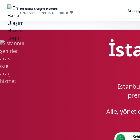
En Baba Ulaşım Hizmeti
Anasay
Uzun yolda özel araç konforu.
İst
İstanbul
prem
Aile, yöneti
Şehi