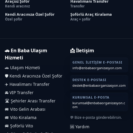
Araçsız Şoför
Havalimanı Transfer
Kendi aracınız
Transfer
Kendi Aracınıza Özel Şoför
Şoförlü Araç Kiralama
Özel şoför
Araç + şoför
🚗 En Baba Ulaşım
📩 İletişim
Hizmeti
GENEL İLETIŞIM E-POSTASI
🚗 Ulaşım Hizmeti
info@enbabaorganizasyon.com
🛡️ Kendi Aracınıza Özel Şoför
DESTEK E-POSTASI
✈️ Havalimanı Transfer
destek@enbabaorganizasyon.com
🚘 VIP Transfer
KURUMSAL E-POSTA
🛣️ Şehirler Arası Transfer
kurumsal@enbabaorganizasyon.c
om
🚐 Vito Gelin Arabası
🚐 Vito Kiralama
💬 Bize e-posta gönderebilirsin.
🚐 Şoförlü Vito
🆘 Yardım