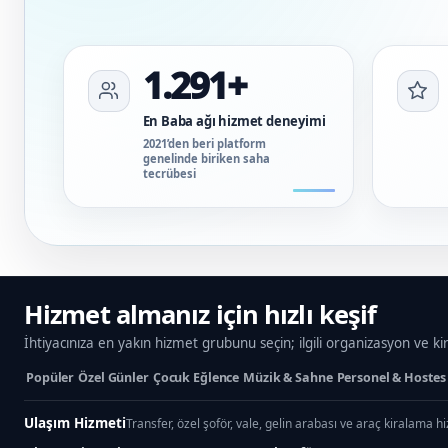
1.291+
En Baba ağı hizmet deneyimi
2021’den beri platform
genelinde biriken saha
tecrübesi
Hizmet almanız için hızlı keşif
İhtiyacınıza en yakın hizmet grubunu seçin; ilgili organizasyon ve ki
Popüler
Özel Günler
Çocuk Eğlence
Müzik & Sahne
Personel & Hostes
Ulaşım Hizmeti
Transfer, özel şoför, vale, gelin arabası ve araç kiralama h