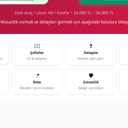
 çıkış tarihini girerek kirala.
Özel Araç • Uzun Yol • Konfor • 20.000 TL – 50.000 TL
 Müsaitlik sormak ve detayları görmek için aşağıdaki kutulara tıklay
🧑‍✈️
❓
Şoförler
Detaylar
ri
CV & belgeler
Hizmet nasıl işler?
📍
🛡️
Rota
Güvenlik
Mesafe / süre örnekleri
Belge + protokol