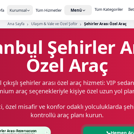
Tüm Kategoriler
İle
fa
Kurumsal
Tüm Hizmetler
Menü
Ana Sayfa
Ulaşım & Vale ve Özel Şoför
Şehirler Arası Özel Araç
anbul Şehirler A
Özel Araç
 çıkışlı şehirler arası özel araç hizmeti: VIP sedan
ium araç seçenekleriyle kişiye özel uzun yol plan
ci, özel misafir ve konfor odaklı yolculuklarda şe
kontrollü araç planı kurun.
rler Arası Rezervasyon
📞
Hemen Ar