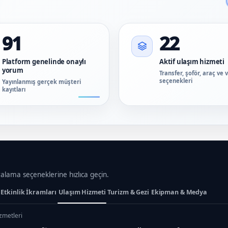
91
22
Platform genelinde onaylı
Aktif ulaşım hizmeti
yorum
Transfer, şoför, araç ve 
seçenekleri
Yayınlanmış gerçek müşteri
kayıtları
ralama seçeneklerine hızlıca geçin.
Etkinlik İkramları
Ulaşım Hizmeti
Turizm & Gezi
Ekipman & Medya
izmetleri