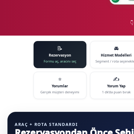
Yola

📝
🚘
Rezervasyon
Hizmet Modelleri
Formu aç, aracını seç
Segment / rota seçenekle
⭐
✍️
Yorumlar
Yorum Yap
Gerçek müşteri deneyimi
1 dk’da puan bırak
ARAÇ + ROTA STANDARDI
Rezervasyondan Önce Şehirl