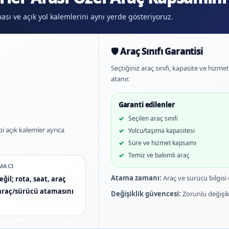
aması ve açık yol kalemlerini aynı yerde gösteriyoruz.
🛡️ Araç Sınıfı Garantisi
Seçtiğiniz araç sınıfı, kapasite ve hizm
atanır.
Garanti edilenler
Seçilen araç sınıfı
bi açık kalemler ayrıca
Yolcu/taşıma kapasitesi
Süre ve hizmet kapsamı
Temiz ve bakımlı araç
MACI
Atama zamanı:
Araç ve sürücü bilgisi
ğil; rota, saat, araç
n araç/sürücü atamasını
Değişiklik güvencesi:
Zorunlu değişikl