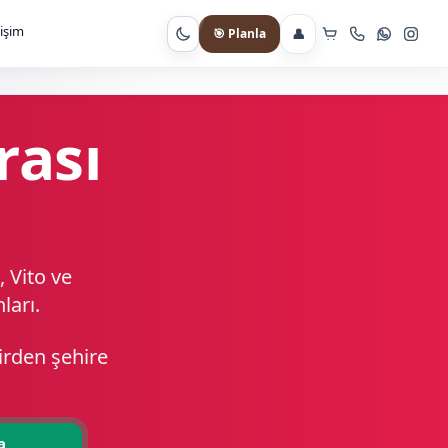
tişim
👤
🎯 Planla
Gece moduna geç
rası
, Vito ve
ları.
hirden şehire
a