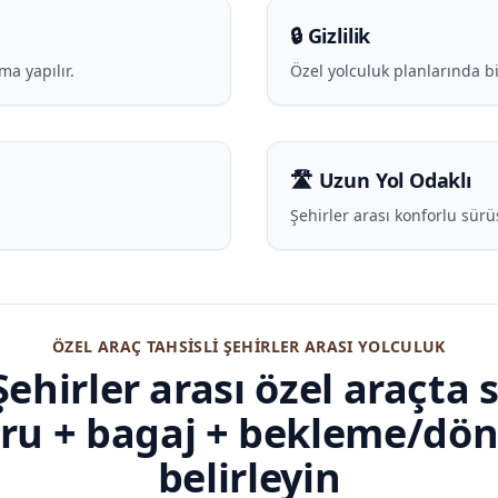
🔒 Gizlilik
ma yapılır.
Özel yolculuk planlarında bil
🛣️ Uzun Yol Odaklı
Şehirler arası konforlu sürüş
ÖZEL ARAÇ TAHSISLI ŞEHIRLER ARASI YOLCULUK
ehirler arası özel araçta 
oru + bagaj + bekleme/dön
belirleyin