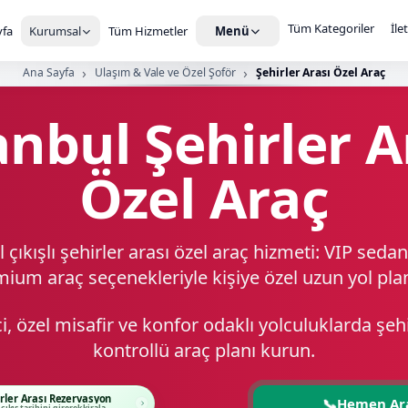
Tüm Kategoriler
İle
fa
Kurumsal
Tüm Hizmetler
Menü
Ana Sayfa
Ulaşım & Vale ve Özel Şoför
Şehirler Arası Özel Araç
anbul Şehirler A
Özel Araç
 çıkışlı şehirler arası özel araç hizmeti: VIP sedan
ium araç seçenekleriyle kişiye özel uzun yol plan
ci, özel misafir ve konfor odaklı yolculuklarda şe
kontrollü araç planı kurun.
rler Arası Rezervasyon
📞
Hemen Ar