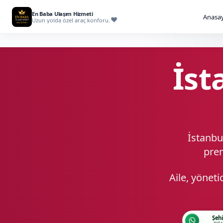
En Baba Ulaşım Hizmeti
Anasay
Uzun yolda özel araç konforu.
İst
İstanbul
prem
Aile, yöneti
Şehi