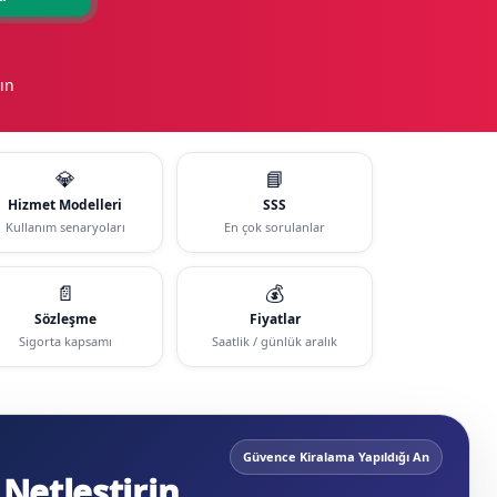
ın
💎
📘
Hizmet Modelleri
SSS
Kullanım senaryoları
En çok sorulanlar
📄
💰
Sözleşme
Fiyatlar
Sigorta kapsamı
Saatlik / günlük aralık
Güvence Kiralama Yapıldığı An
Netleştirin