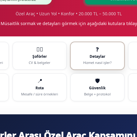
 çıkış tarihini girerek kirala.
Özel Araç • Uzun Yol • Konfor • 20.000 TL – 50.000 TL
 Müsaitlik sormak ve detayları görmek için aşağıdaki kutulara tıklay
🧑‍✈️
❓
Şoförler
Detaylar
ri
CV & belgeler
Hizmet nasıl işler?
📍
🛡️
Rota
Güvenlik
Mesafe / süre örnekleri
Belge + protokol
er Arası Özel Araç Kapsamını 