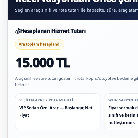
Seçilen araç sınıfı ve rota tutarı ile kapasite, süre, araç at
💰
Hesaplanan Hizmet Tutarı
Ara toplam hesaplandı
15.000 TL
Araç sınıfı ve süre tutarı gösterilir; rota, köprü/otoyol ve bekleme gi
belirtilir.
SEÇILEN ARAÇ / ROTA MODELI
WHATSAPP’IN A
VIP Sedan Özel Araç — Başlangıç Net
Fiyat sormak de
Fiyat
sınıfı ve kesi
netleştirmek