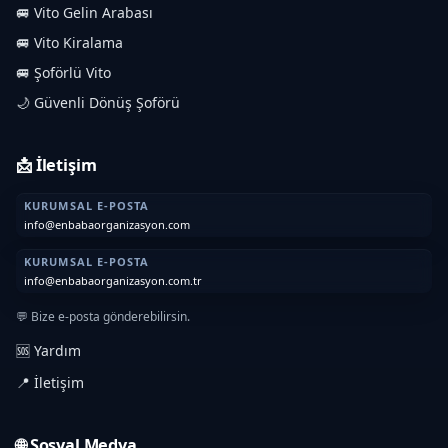
🚐 Vito Gelin Arabası
🚐 Vito Kiralama
🚐 Şoförlü Vito
🌙 Güvenli Dönüş Şoförü
📩 İletişim
KURUMSAL E-POSTA
info@enbabaorganizasyon.com
KURUMSAL E-POSTA
info@enbabaorganizasyon.com.tr
💬 Bize e-posta gönderebilirsin.
🆘 Yardım
📍 İletişim
🌐 Sosyal Medya