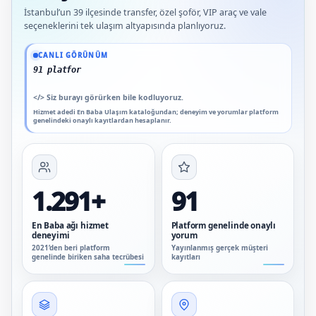
İstanbul’un 39 ilçesinde transfer, özel şoför, VIP araç ve vale
seçeneklerini tek ulaşım altyapısında planlıyoruz.
Güncel veriler: 1.291+ En Baba ağı hizmet deneyimi; 91 platform genelinde onaylı
CANLI GÖRÜNÜM
91 platform genelinde onaylı
</>
Siz burayı görürken bile kodluyoruz.
Hizmet adedi En Baba Ulaşım kataloğundan; deneyim ve yorumlar platform
genelindeki onaylı kayıtlardan hesaplanır.
1.291+
91
En Baba ağı hizmet
Platform genelinde onaylı
deneyimi
yorum
2021’den beri platform
Yayınlanmış gerçek müşteri
genelinde biriken saha tecrübesi
kayıtları