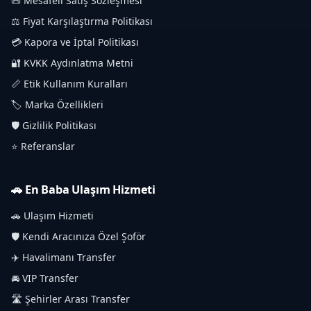
📜 Mesafeli Satış Sözleşmesi
⚖️ Fiyat Karşılaştırma Politikası
💳 Kapora ve İptal Politikası
🔐 KVKK Aydınlatma Metni
📏 Etik Kullanım Kuralları
🏷️ Marka Özellikleri
🛡️ Gizlilik Politikası
⭐ Referanslar
🚗 En Baba Ulaşım Hizmeti
🚗 Ulaşım Hizmeti
🛡️ Kendi Aracınıza Özel Şoför
✈️ Havalimanı Transfer
🚘 VIP Transfer
🛣️ Şehirler Arası Transfer