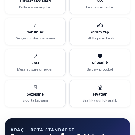
Hizmet Modelleri
SSS
Kullanım senaryoları
En çok sorulanlar
⭐
✍️
Yorumlar
Yorum Yap
Gerçek müşteri deneyimi
1 dk’da puan bırak
📍
🛡️
Rota
Güvenlik
Mesafe / süre örnekleri
Belge + protokol
📄
💰
Sözleşme
Fiyatlar
Sigorta kapsamı
Saatlik / günlük aralık
ARAÇ + ROTA STANDARDI