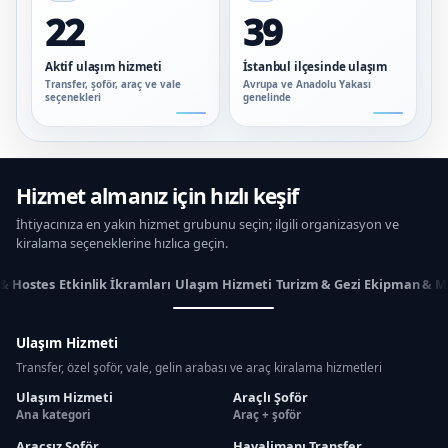
22
39
Aktif ulaşım hizmeti
İstanbul ilçesinde ulaşım
Transfer, şoför, araç ve vale
Avrupa ve Anadolu Yakası
seçenekleri
genelinde
Hizmet almanız için hızlı keşif
İhtiyacınıza en yakın hizmet grubunu seçin; ilgili organizasyon ve
kiralama seçeneklerine hızlıca geçin.
 & Hostes
Etkinlik İkramları
Ulaşım Hizmeti
Turizm & Gezi
Ekipman & M
Ulaşım Hizmeti
Transfer, özel şoför, vale, gelin arabası ve araç kiralama hizmetleri
Ulaşım Hizmeti
Araçlı Şoför
Ana kategori
Araç + şoför
Araçsız Şoför
Havalimanı Transfer