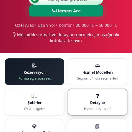
Yola çıkış tarihini girerek kirala.
📞
Hemen Ara
Özel Araç • Uzun Yol • Konfor • 20.000 TL – 50.000 TL
👇 Müsaitlik sormak ve detayları görmek için aşağıdaki
kutulara tıklayın
📝
🚘
Rezervasyon
Hizmet Modelleri
Formu aç, aracını seç
Segment / rota seçenekleri
🧑‍✈️
❓
Şoförler
Detaylar
CV & belgeler
Hizmet nasıl işler?
💎
📘