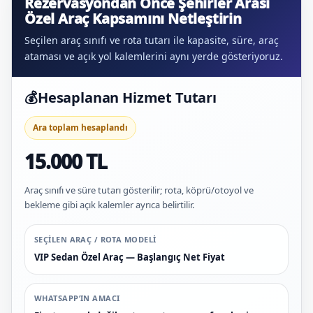
Rezervasyondan Önce Şehirler Arası
Özel Araç Kapsamını Netleştirin
Seçilen araç sınıfı ve rota tutarı ile kapasite, süre, araç
ataması ve açık yol kalemlerini aynı yerde gösteriyoruz.
💰
Hesaplanan Hizmet Tutarı
Ara toplam hesaplandı
15.000 TL
Araç sınıfı ve süre tutarı gösterilir; rota, köprü/otoyol ve
bekleme gibi açık kalemler ayrıca belirtilir.
SEÇILEN ARAÇ / ROTA MODELI
VIP Sedan Özel Araç — Başlangıç Net Fiyat
WHATSAPP’IN AMACI