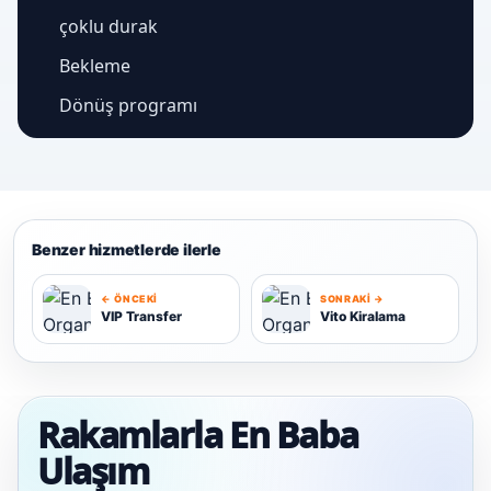
çoklu durak
Bekleme
Dönüş programı
Benzer hizmetlerde ilerle
← ÖNCEKI
SONRAKI →
VIP Transfer
Vito Kiralama
V
V
Rakamlarla En Baba
Ulaşım