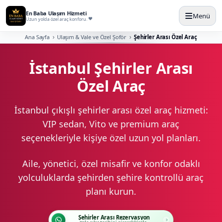
En Baba Ulaşım Hizmeti
Menü
Uzun yolda özel araç konforu.
Ana Sayfa
Ulaşım & Vale ve Özel Şoför
Şehirler Arası Özel Araç
İstanbul Şehirler Arası
Özel Araç
İstanbul çıkışlı şehirler arası özel araç hizmeti:
VIP sedan, Vito ve premium araç
seçenekleriyle kişiye özel uzun yol planları.
Aile, yönetici, özel misafir ve konfor odaklı
yolculuklarda şehirden şehire kontrollü araç
planı kurun.
Şehirler Arası Rezervasyon