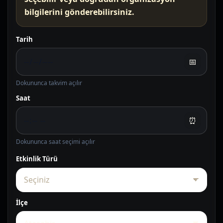
bilgilerini gönderebilirsiniz.
Tarih
📅
Dokununca takvim açılır
Saat
⏰
Dokununca saat seçimi açılır
Etkinlik Türü
İlçe