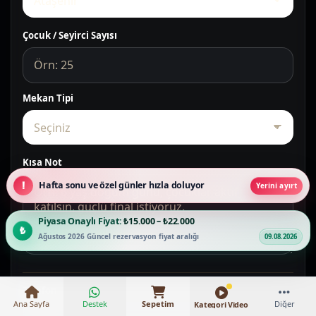
Çocuk / Seyirci Sayısı
Mekan Tipi
Kısa Not
Hafta sonu ve özel günler hızla doluyor
Yerini ayırt
Piyasa Onaylı Fiyat:
₺15.000 – ₺22.000
Ağustos 2026 Güncel rezervasyon fiyat aralığı
09.08.2026
Telefon
Ana Sayfa
Destek
Sepetim
Diğer
Kategori Video