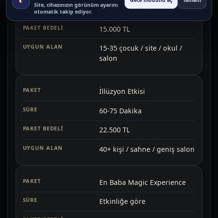
Gece modunu aç
Tamam
Site, cihazınızın görünüm ayarını
45-60 Dakika
otomatik takip ediyor.
15.000 TL
15-35 çocuk / site / okul /
salon
İllüzyon Etkisi
60-75 Dakika
22.500 TL
40+ kişi / sahne / geniş salon
En Baba Magic Experience
Etkinliğe göre