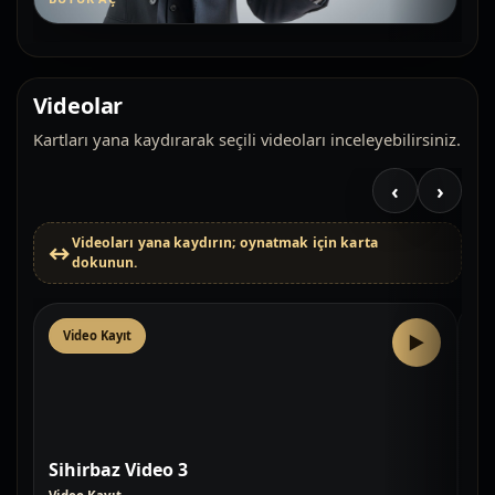
Videolar
Kartları yana kaydırarak seçili videoları inceleyebilirsiniz.
‹
›
Videoları yana kaydırın; oynatmak için karta
dokunun.
Video Kayıt
V
▶
Sihirbaz Video 3
Si