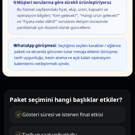
🔄
Müşteri sorularına göre sürekli ürünleştiriyoruz
Bu hizmet sayfasındaki fiyat, ekip, ürün, kapsam ve
operasyon bilgileri; “Kim gelecek?”, “Hangi ürün gelecek?”
ve “Fiyata neler dâhil?” sorularını iletişim öncesinde
yanıtlamak için düzenli olarak güncellenir.
💬
WhatsApp görüşmesi:
Seçtiğiniz seçilen karakter / eğlence
paketi ve ekranda görünen tutar mesaja eklenir. Görüşme;
tarih uygunluğu, kesin atama ve açık kalan operasyon
kalemlerini netleştirmek içindir.
Paket seçimini hangi başlıklar etkiler?
Gösteri süresi ve istenen final etkisi
Tarih ve saat yoğunluğu