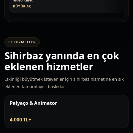
Video Kayıt
Vid
BÜYÜK AÇ
BÜ
EK HIZMETLER
Sihirbaz yanında en çok
eklenen hizmetler
Etkinliği büyütmek isteyenler için sihirbaz hizmetine en sık
eklenen tamamlayıcı başlıklar.
Palyaço & Animator
4.000 TL+