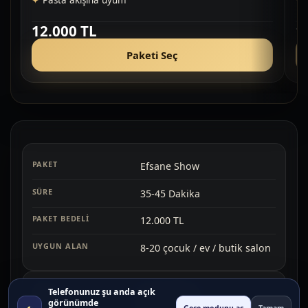
Pasta akışına uyum
12.000 TL
1
Paketi Seç
Efsane Show
35-45 Dakika
12.000 TL
8-20 çocuk / ev / butik salon
Telefonunuz şu anda açık
Sahne Etkisi
görünümde
◐