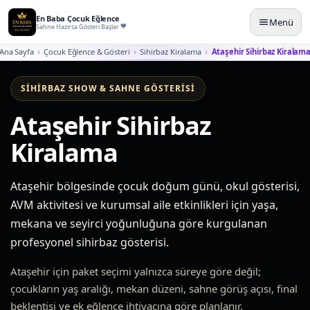
En Baba Çocuk Eğlence
Menü
Sahne Hazırsa Gösteri Başlar
Ana Sayfa
Çocuk Eğlence & Gösteri
Sihirbaz Kiralama
Ataşehir Sihirbaz Kiralam
SIHIRBAZ SHOW & SAHNE GÖSTERISI
Ataşehir Sihirbaz
Kiralama
Ataşehir bölgesinde çocuk doğum günü, okul gösterisi,
AVM aktivitesi ve kurumsal aile etkinlikleri için yaşa,
mekana ve seyirci yoğunluğuna göre kurgulanan
profesyonel sihirbaz gösterisi.
Ataşehir için paket seçimi yalnızca süreye göre değil;
çocukların yaş aralığı, mekan düzeni, sahne görüş açısı, final
beklentisi ve ek eğlence ihtiyacına göre planlanır.