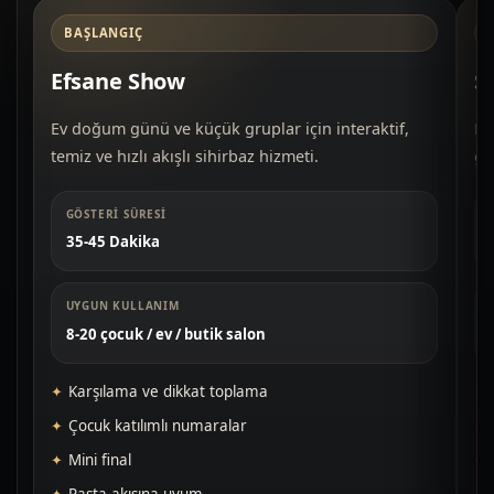
BAŞLANGIÇ
Efsane Show
S
Ev doğum günü ve küçük gruplar için interaktif,
Do
temiz ve hızlı akışlı sihirbaz hizmeti.
gü
GÖSTERI SÜRESI
35-45 Dakika
UYGUN KULLANIM
8-20 çocuk / ev / butik salon
Karşılama ve dikkat toplama
Çocuk katılımlı numaralar
Mini final