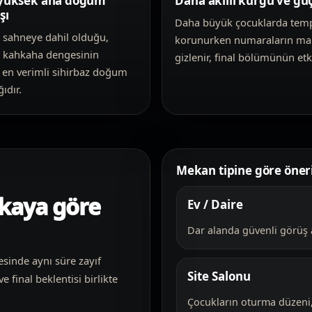
 yüksek ana doğum
Daha akıllı kurgu ve güç
şı
Daha büyük çocuklarda tem
 sahneye dahil olduğu,
korunurken numaraların ma
e kahkaha dengesinin
gizlenir, final bölümünün etkis
 en verimli sihirbaz doğum
ıdır.
Mekan tipine göre öneri
ikaya göre
Ev / Daire
Dar alanda güvenli görüş aç
sinde aynı süre zayıf
Site Salonu
e final beklentisi birlikte
Çocukların oturma düzeni, 