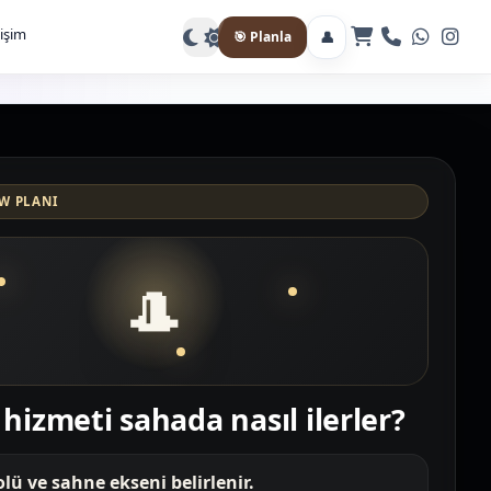
Gece moduna geç
tişim
👤
🎯 Planla
W PLANI
🎩
 hizmeti sahada nasıl ilerler?
lü ve sahne ekseni belirlenir.