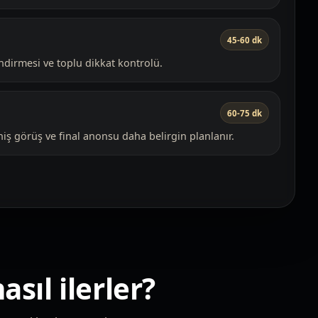
45-60 dk
ndirmesi ve toplu dikkat kontrolü.
60-75 dk
niş görüş ve final anonsu daha belirgin planlanır.
sıl ilerler?