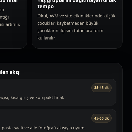
lü final
Yaş gruplarını dağıtmayan ortak
tempo
po
Okul, AVM ve site etkinliklerinde küçük
ntığı
çocukları kaybetmeden büyük
i artırılır.
çocukların ilgisini tutan ara form
kullanılır.
len akış
35-45 dk
ısı, kısa giriş ve kompakt final.
45-60 dk
pasta saati ve aile fotoğrafı akışıyla uyum.