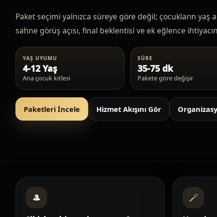
Paket seçimi yalnızca süreye göre değil; çocukların yaş a
sahne görüş açısı, final beklentisi ve ek eğlence ihtiyacı
YAŞ UYUMU
SÜRE
4-12 Yaş
35-75 dk
Ana çocuk kitlesi
Pakete göre değişir
Paketleri İncele
Hizmet Akışını Gör
Organizasy
🎩
🪄