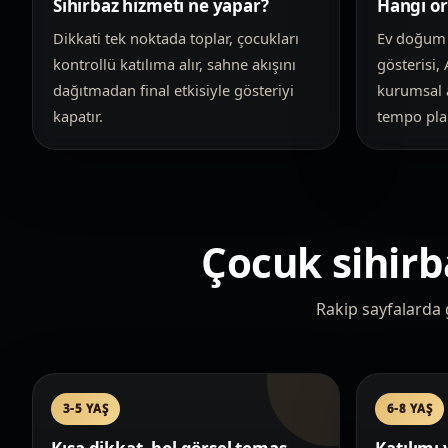
Sihirbaz hizmeti ne yapar?
Hangi o
Dikkati tek noktada toplar, çocukları
Ev doğum 
kontrollü katılıma alır, sahne akışını
gösterisi,
dağıtmadan final etkisiyle gösteriyi
kurumsal a
kapatır.
tempo plan
Çocuk sihirba
Rakip sayfalarda g
3-5 YAŞ
6-8 YAŞ