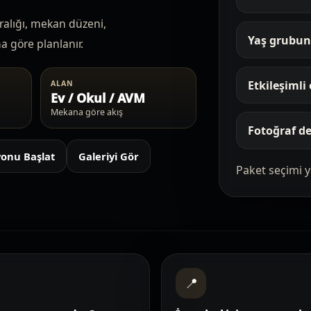
ralığı, mekan düzeni,
Yaş grubuna
na göre planlanır.
Etkileşimli
ALAN
Ev / Okul / AVM
Mekana göre akış
Fotoğraf değ
onu Başlat
Galeriyi Gör
Paket seçimi y
📍