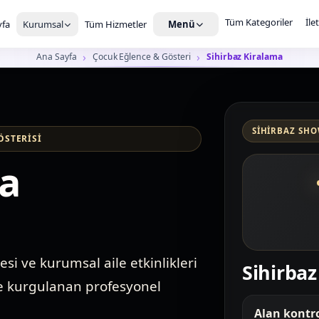
Tüm Kategoriler
İle
fa
Kurumsal
Tüm Hizmetler
Menü
Ana Sayfa
Çocuk Eğlence & Gösteri
Sihirbaz Kiralama
SIHIRBAZ SHO
ÖSTERISI
ma
si ve kurumsal aile etkinlikleri
Sihirbaz
e kurgulanan profesyonel
Alan kontro