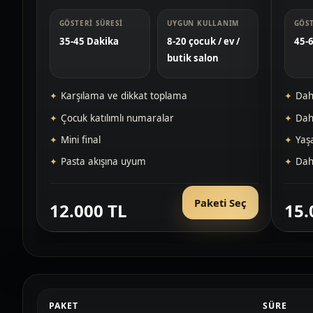
GÖSTERI SÜRESI
UYGUN KULLANIM
GÖST
35-45 Dakika
8-20 çocuk / ev /
45-
butik salon
Karşılama ve dikkat toplama
Dah
Çocuk katılımlı numaralar
Dah
Mini final
Yaş
Pasta akışına uyum
Daha
Paketi Seç
12.000 TL
15.
PAKET
SÜRE