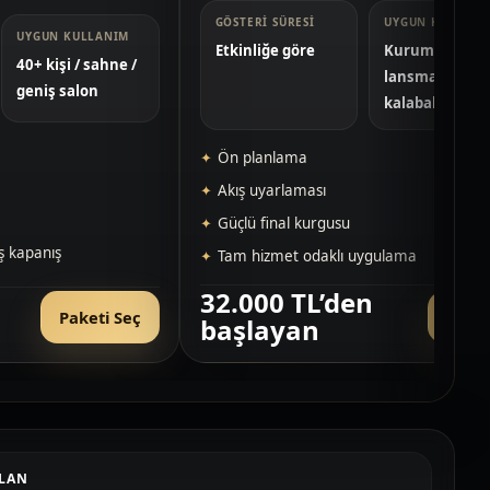
GÖSTERI SÜRESI
UYGUN KULLANI
UYGUN KULLANIM
Etkinliğe göre
Kurumsal / AV
40+ kişi / sahne /
lansman /
geniş salon
kalabalık dave
Ön planlama
Akış uyarlaması
Güçlü final kurgusu
iş kapanış
Tam hizmet odaklı uygulama
32.000 TL’den
Pake
Paketi Seç
başlayan
Se
LAN