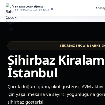
En Baba Çocuk Eğlence
Anasay
Sahne Hazırsa Gösteri Başlar
SIHIRBAZ SHOW & SAHNE G
Sihirbaz Kirala
İstanbul
Çocuk doğum günü, okul gösterisi, AVM aktivite
için yaşa, mekana ve seyirci yoğunluğuna gör
sihirbaz gösterisi.