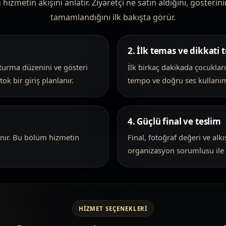
zmetin akışını anlatır. Ziyaretçi ne satın aldığını, gösterinin
tamamlandığını ilk bakışta görür.
2. İlk temas ve dikkati
oturma düzenini ve gösteri
İlk birkaç dakikada çocukları
ok bir giriş planlanır.
tempo ve doğru ses kullanımı
4. Güçlü final ve teslim
anır. Bu bölüm hizmetin
Final, fotoğraf değeri ve alk
organizasyon sorumlusu ile k
HIZMET SEÇENEKLERI