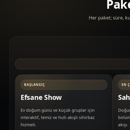
Pake
Her paket; süre, ku
BAŞLANGIÇ
EN 
Efsane Show
Sah
Ev doğum günü ve küçük gruplar için
Doğum
interaktif, temiz ve hızlı akışlı sihirbaz
bölümü
hizmeti.
akışı.