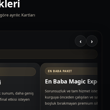
kleri
re ayrılır. Kartları
‹
›
EN BABA PAKET
En Baba Magic Experie
i
Sorunsuzluk ve tam hizmet isteyen,
k sunum, daha geniş
kurguya önceden çalışılan ve sahada
inal etkisi isteyen
boşluk bırakmayan premium sihirbaz ak