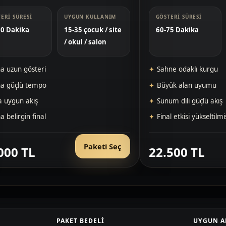
ERI SÜRESI
UYGUN KULLANIM
GÖSTERI SÜRESI
60 Dakika
15-35 çocuk / site
60-75 Dakika
/ okul / salon
a uzun gösteri
Sahne odaklı kurgu
a güçlü tempo
Büyük alan uyumu
a uygun akış
Sunum dili güçlü akış
 belirgin final
Final etkisi yükseltilm
Paketi Seç
000 TL
22.500 TL
PAKET BEDELI
UYGUN A