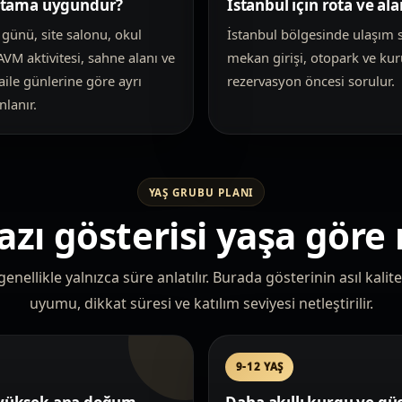
rtama uygundur?
İstanbul için rota ve ala
günü, site salonu, okul
İstanbul bölgesinde ulaşım s
 AVM aktivitesi, sahne alanı ve
mekan girişi, otopark ve ku
ile günlerine göre ayrı
rezervasyon öncesi sorulur.
lanır.
YAŞ GRUBU PLANI
zı gösterisi yaşa göre 
enellikle yalnızca süre anlatılır. Burada gösterinin asıl kalite
uyumu, dikkat süresi ve katılım seviyesi netleştirilir.
9-12 YAŞ