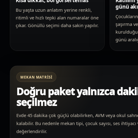
Kısa dikkat, bol görsel temas
Katılımı
günü akı
Bu yaşta uzun anlatım yerine renkli,
Çocukların
ritimli ve hızlı tepki alan numaralar öne
şaşırma v
çıkar. Gönüllü seçimi daha sakin yapılır.
kurulduğu
günü aralığ
MEKAN MATRISI
Doğru paket yalnızca dak
seçilmez
Evde 45 dakika çok güçlü olabilirken, AVM veya okul sahne
kalabilir. Bu nedenle mekan tipi, çocuk sayısı, ses ihtiyacı v
değerlendirilir.