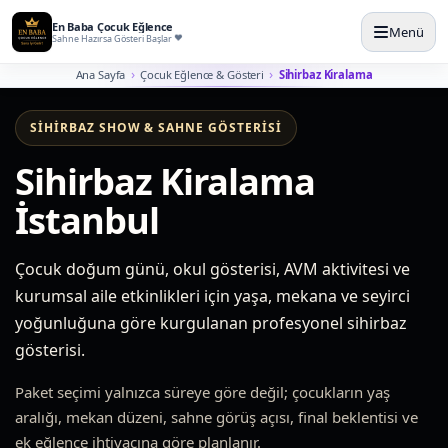
En Baba Çocuk Eğlence
Menü
Sahne Hazırsa Gösteri Başlar
Ana Sayfa
Çocuk Eğlence & Gösteri
Sihirbaz Kiralama
SIHIRBAZ SHOW & SAHNE GÖSTERISI
Sihirbaz Kiralama
İstanbul
Çocuk doğum günü, okul gösterisi, AVM aktivitesi ve
kurumsal aile etkinlikleri için yaşa, mekana ve seyirci
yoğunluğuna göre kurgulanan profesyonel sihirbaz
gösterisi.
Paket seçimi yalnızca süreye göre değil; çocukların yaş
aralığı, mekan düzeni, sahne görüş açısı, final beklentisi ve
ek eğlence ihtiyacına göre planlanır.