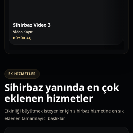
Sihirbaz Video 3
Si
Video Kayıt
Vid
BÜYÜK AÇ
BÜ
EK HIZMETLER
Sihirbaz yanında en çok
eklenen hizmetler
Etkinliği büyütmek isteyenler için sihirbaz hizmetine en sık
eklenen tamamlayıcı başlıklar.