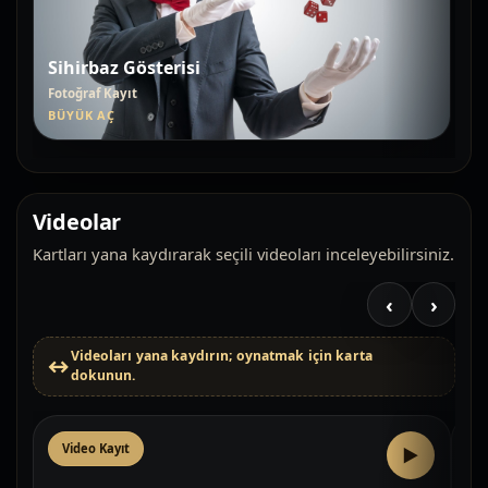
Sihirbaz Gösterisi
Fotoğraf Kayıt
BÜYÜK AÇ
Videolar
Kartları yana kaydırarak seçili videoları inceleyebilirsiniz.
‹
›
Videoları yana kaydırın; oynatmak için karta
dokunun.
Video Kayıt
V
▶