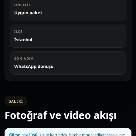
ÖNCELIK
Uygun paket
İLÇE
İstanbul
SON ADIM
WhatsApp dönüşü
GALERI
Fotoğraf ve video akışı
Görsel statüsü:
Ürün kartındaki birebir model etiketi esas alınır;