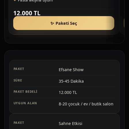
Pasta akışına uyum
12.000 TL
1
Paketi Seç
Efsane Show
35-45 Dakika
12.000 TL
8-20 çocuk / ev / butik salon
Sahne Etkisi