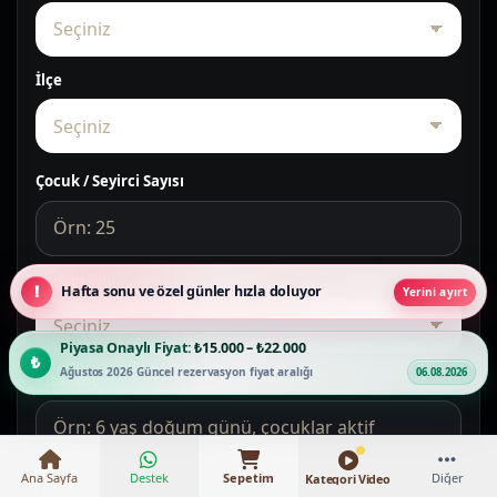
İlçe
Çocuk / Seyirci Sayısı
Mekan Tipi
Hafta sonu ve özel günler hızla doluyor
Yerini ayırt
Piyasa Onaylı Fiyat:
₺15.000 – ₺22.000
Ağustos 2026 Güncel rezervasyon fiyat aralığı
06.08.2026
Kısa Not
Ana Sayfa
Destek
Sepetim
Diğer
Kategori Video