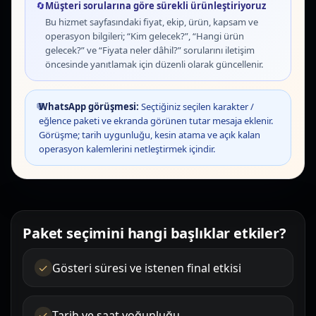
🔄
Müşteri sorularına göre sürekli ürünleştiriyoruz
Bu hizmet sayfasındaki fiyat, ekip, ürün, kapsam ve
operasyon bilgileri; “Kim gelecek?”, “Hangi ürün
gelecek?” ve “Fiyata neler dâhil?” sorularını iletişim
öncesinde yanıtlamak için düzenli olarak güncellenir.
💬
WhatsApp görüşmesi:
Seçtiğiniz seçilen karakter /
eğlence paketi ve ekranda görünen tutar mesaja eklenir.
Görüşme; tarih uygunluğu, kesin atama ve açık kalan
operasyon kalemlerini netleştirmek içindir.
Paket seçimini hangi başlıklar etkiler?
Gösteri süresi ve istenen final etkisi
Tarih ve saat yoğunluğu