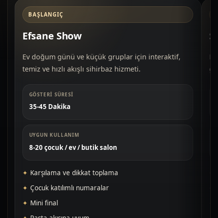
BAŞLANGIÇ
Efsane Show
S
Ev doğum günü ve küçük gruplar için interaktif,
Do
temiz ve hızlı akışlı sihirbaz hizmeti.
gü
GÖSTERI SÜRESI
35-45 Dakika
UYGUN KULLANIM
8-20 çocuk / ev / butik salon
Karşılama ve dikkat toplama
Çocuk katılımlı numaralar
Mini final