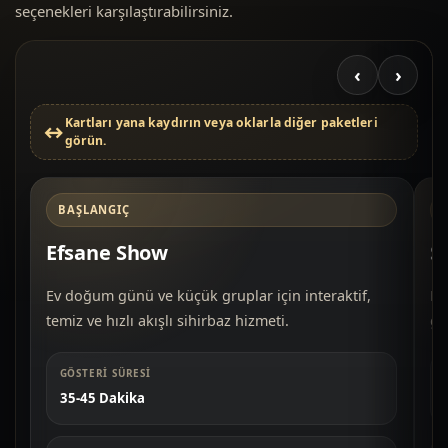
seçenekleri karşılaştırabilirsiniz.
‹
›
Kartları yana kaydırın veya oklarla diğer paketleri
görün.
BAŞLANGIÇ
Efsane Show
S
Ev doğum günü ve küçük gruplar için interaktif,
Do
temiz ve hızlı akışlı sihirbaz hizmeti.
gü
GÖSTERI SÜRESI
35-45 Dakika