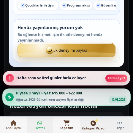
Çocuklarla iletişim
Program akışı
Güvenli uygulama
Henüz yayınlanmış yorum yok
Bu eğlence hizmeti için ilk aile deneyimi henüz
yayınlanmadı.
İlk deneyimi paylaş
Hafta sonu ve özel günler hızla doluyor
Yerini ayırt
Piyasa Onaylı Fiyat:
₺15.000 – ₺22.000
Ağustos 2026 Güncel rezervasyon fiyat aralığı
10.08.2026
Rezervasyon öncesi kısa notlar
Mekan tipi
Ana Sayfa
Destek
Sepetim
Diğer
Kategori Video
Ev, site salonu, okul ve sahne alanları farklı akış