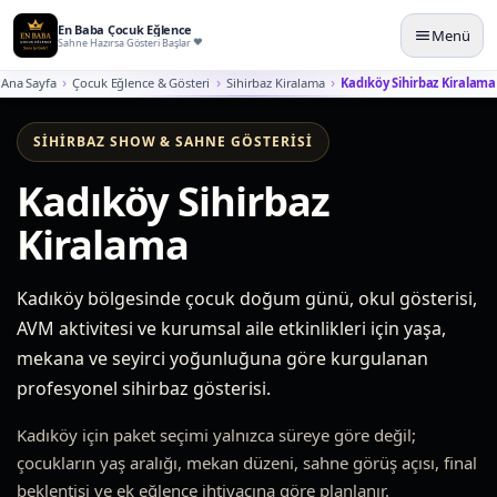
En Baba Çocuk Eğlence
Menü
Sahne Hazırsa Gösteri Başlar
Ana Sayfa
Çocuk Eğlence & Gösteri
Sihirbaz Kiralama
Kadıköy Sihirbaz Kiralama
SIHIRBAZ SHOW & SAHNE GÖSTERISI
Kadıköy Sihirbaz
Kiralama
Kadıköy bölgesinde çocuk doğum günü, okul gösterisi,
AVM aktivitesi ve kurumsal aile etkinlikleri için yaşa,
mekana ve seyirci yoğunluğuna göre kurgulanan
profesyonel sihirbaz gösterisi.
Kadıköy için paket seçimi yalnızca süreye göre değil;
çocukların yaş aralığı, mekan düzeni, sahne görüş açısı, final
beklentisi ve ek eğlence ihtiyacına göre planlanır.