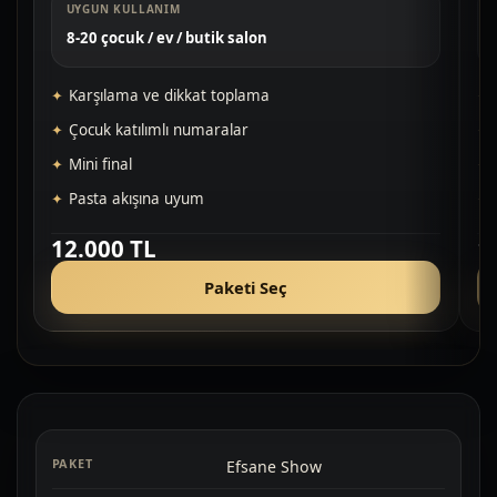
UYGUN KULLANIM
8-20 çocuk / ev / butik salon
Karşılama ve dikkat toplama
Çocuk katılımlı numaralar
Mini final
Pasta akışına uyum
12.000 TL
1
Paketi Seç
Efsane Show