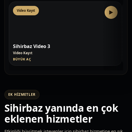
Video Kayıt
V
▶
Sihirbaz Video 3
Si
Video Kayıt
Vid
BÜYÜK AÇ
BÜ
EK HIZMETLER
Sihirbaz yanında en çok
eklenen hizmetler
Etkinliği büyütmek isteyenler için sihirbaz hizmetine en sık