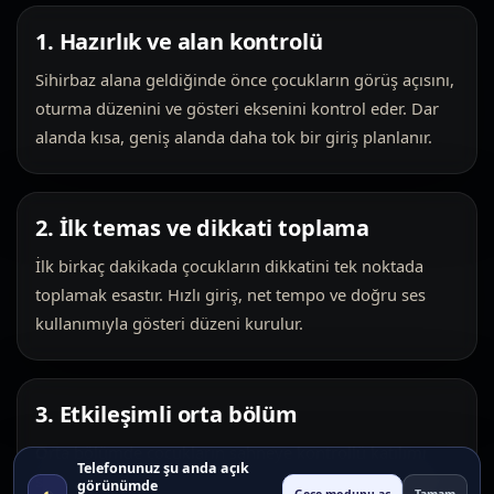
1. Hazırlık ve alan kontrolü
Sihirbaz alana geldiğinde önce çocukların görüş açısını,
oturma düzenini ve gösteri eksenini kontrol eder. Dar
alanda kısa, geniş alanda daha tok bir giriş planlanır.
2. İlk temas ve dikkati toplama
İlk birkaç dakikada çocukların dikkatini tek noktada
toplamak esastır. Hızlı giriş, net tempo ve doğru ses
kullanımıyla gösteri düzeni kurulur.
3. Etkileşimli orta bölüm
Orta bölümde çocukların sahneye kontrollü katılımı
Telefonunuz şu anda açık
sağlanır. Bu bölüm hizmetin eğlence değerini yükseltir
görünümde
◐