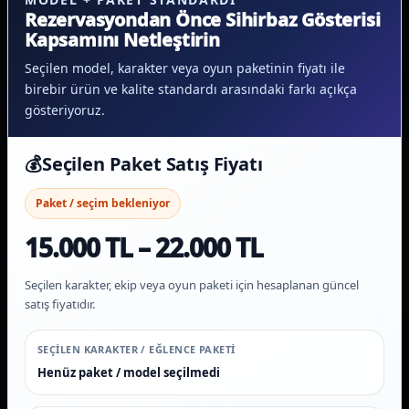
Rezervasyondan Önce Sihirbaz Gösterisi
Kapsamını Netleştirin
Seçilen model, karakter veya oyun paketinin fiyatı ile
birebir ürün ve kalite standardı arasındaki farkı açıkça
gösteriyoruz.
💰
Seçilen Paket Satış Fiyatı
Paket / seçim bekleniyor
15.000 TL – 22.000 TL
Seçilen karakter, ekip veya oyun paketi için hesaplanan güncel
satış fiyatıdır.
SEÇILEN KARAKTER / EĞLENCE PAKETI
Henüz paket / model seçilmedi