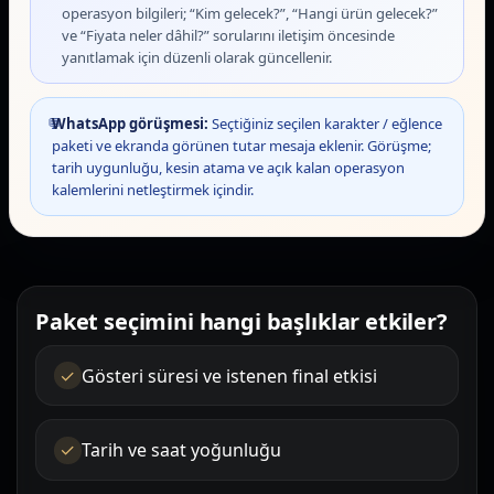
operasyon bilgileri; “Kim gelecek?”, “Hangi ürün gelecek?”
ve “Fiyata neler dâhil?” sorularını iletişim öncesinde
yanıtlamak için düzenli olarak güncellenir.
💬
WhatsApp görüşmesi:
Seçtiğiniz seçilen karakter / eğlence
paketi ve ekranda görünen tutar mesaja eklenir. Görüşme;
tarih uygunluğu, kesin atama ve açık kalan operasyon
kalemlerini netleştirmek içindir.
Paket seçimini hangi başlıklar etkiler?
Gösteri süresi ve istenen final etkisi
Tarih ve saat yoğunluğu