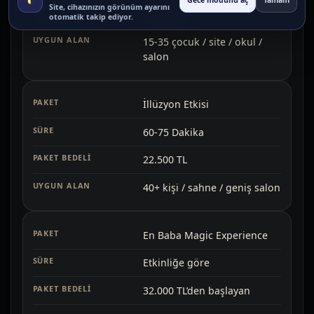
Gece modunu aç
Tamam
Site, cihazınızın görünüm ayarını
15.000 TL
otomatik takip ediyor.
15-35 çocuk / site / okul /
salon
İllüzyon Etkisi
60-75 Dakika
22.500 TL
40+ kişi / sahne / geniş salon
En Baba Magic Experience
Etkinliğe göre
32.000 TL’den başlayan