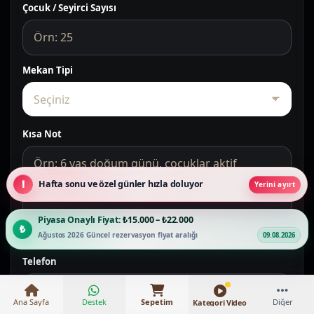
Çocuk / Seyirci Sayısı
Mekan Tipi
Kısa Not
Hafta sonu ve özel günler hızla doluyor
Yerini ayırt
Piyasa Onaylı Fiyat:
₺15.000 – ₺22.000
Ağustos 2026 Güncel rezervasyon fiyat aralığı
09.08.2026
Telefon
Ana Sayfa
Destek
Sepetim
Diğer
Kategori Video