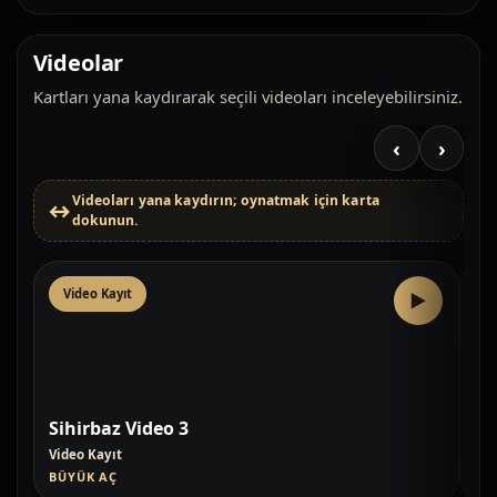
Videolar
Kartları yana kaydırarak seçili videoları inceleyebilirsiniz.
‹
›
Videoları yana kaydırın; oynatmak için karta
dokunun.
Video Kayıt
V
▶
Sihirbaz Video 3
Si
Video Kayıt
Vid
BÜYÜK AÇ
BÜ