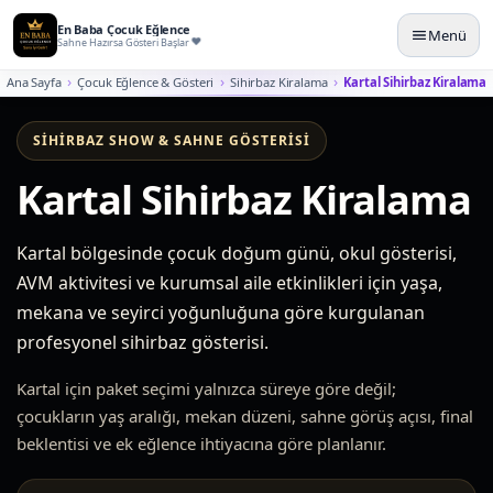
En Baba Çocuk Eğlence
Menü
Sahne Hazırsa Gösteri Başlar
Ana Sayfa
Çocuk Eğlence & Gösteri
Sihirbaz Kiralama
Kartal Sihirbaz Kiralama
SIHIRBAZ SHOW & SAHNE GÖSTERISI
Kartal Sihirbaz Kiralama
Kartal bölgesinde çocuk doğum günü, okul gösterisi,
AVM aktivitesi ve kurumsal aile etkinlikleri için yaşa,
mekana ve seyirci yoğunluğuna göre kurgulanan
profesyonel sihirbaz gösterisi.
Kartal için paket seçimi yalnızca süreye göre değil;
çocukların yaş aralığı, mekan düzeni, sahne görüş açısı, final
beklentisi ve ek eğlence ihtiyacına göre planlanır.