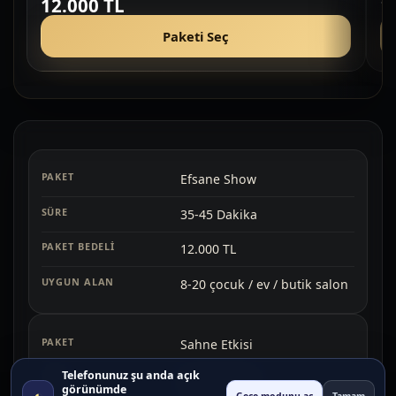
12.000 TL
1
Paketi Seç
Efsane Show
35-45 Dakika
12.000 TL
8-20 çocuk / ev / butik salon
Sahne Etkisi
Telefonunuz şu anda açık
45-60 Dakika
görünümde
◐