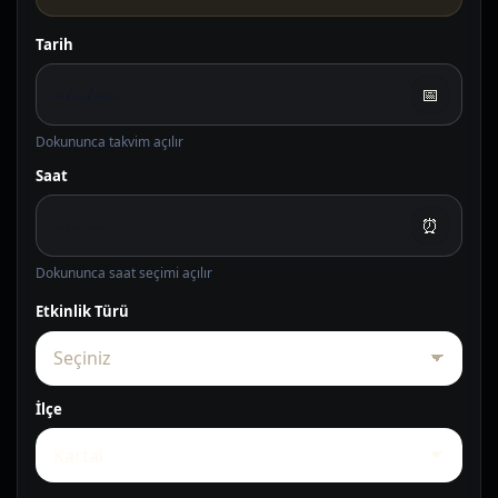
Tarih
📅
Dokununca takvim açılır
Saat
⏰
Dokununca saat seçimi açılır
Etkinlik Türü
İlçe