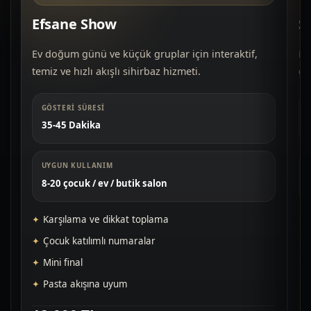
Efsane Show
S
Ev doğum günü ve küçük gruplar için interaktif,
Do
temiz ve hızlı akışlı sihirbaz hizmeti.
gü
GÖSTERI SÜRESI
35-45 Dakika
UYGUN KULLANIM
8-20 çocuk / ev / butik salon
Karşılama ve dikkat toplama
Çocuk katılımlı numaralar
Mini final
Pasta akışına uyum