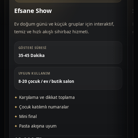
Efsane Show
S
Ev doğum günü ve küçük gruplar için interaktif,
Do
temiz ve hızlı akışlı sihirbaz hizmeti.
gü
GÖSTERI SÜRESI
35-45 Dakika
UYGUN KULLANIM
8-20 çocuk / ev / butik salon
Karşılama ve dikkat toplama
Çocuk katılımlı numaralar
Mini final
Pasta akışına uyum