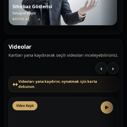
Sihirbaz Gösterisi
Fotoğraf Kayıt
BÜYÜK AÇ
Videolar
Kartları yana kaydırarak seçili videoları inceleyebilirsiniz.
‹
›
Videoları yana kaydırın; oynatmak için karta
dokunun.
Video Kayıt
V
▶