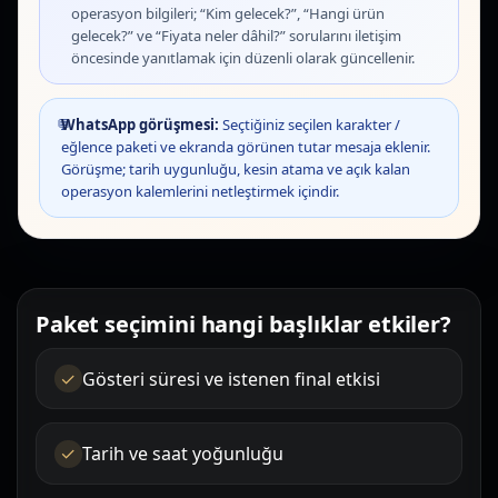
operasyon bilgileri; “Kim gelecek?”, “Hangi ürün
gelecek?” ve “Fiyata neler dâhil?” sorularını iletişim
öncesinde yanıtlamak için düzenli olarak güncellenir.
💬
WhatsApp görüşmesi:
Seçtiğiniz seçilen karakter /
eğlence paketi ve ekranda görünen tutar mesaja eklenir.
Görüşme; tarih uygunluğu, kesin atama ve açık kalan
operasyon kalemlerini netleştirmek içindir.
Paket seçimini hangi başlıklar etkiler?
Gösteri süresi ve istenen final etkisi
Tarih ve saat yoğunluğu