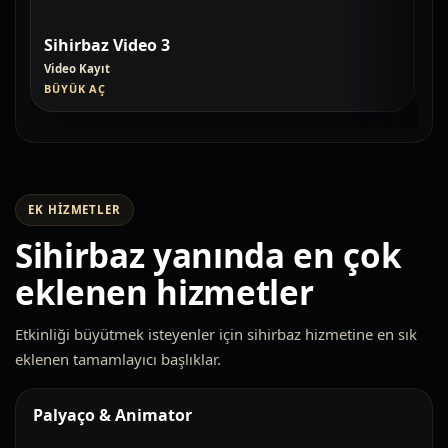
Sihirbaz Video 3
Si
Video Kayıt
Vid
BÜYÜK AÇ
BÜ
EK HIZMETLER
Sihirbaz yanında en çok
eklenen hizmetler
Etkinliği büyütmek isteyenler için sihirbaz hizmetine en sık
eklenen tamamlayıcı başlıklar.
Palyaço & Animator