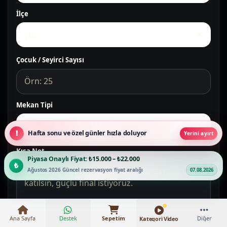
İlçe
Çocuk / Seyirci Sayısı
Mekan Tipi
Hafta sonu ve özel günler hızla doluyor
Yerini ayırt
Kısa Not
Piyasa Onaylı Fiyat:
₺15.000 – ₺22.000
Ağustos 2026 Güncel rezervasyon fiyat aralığı
07.08.2026
Ana Sayfa
Destek
Sepetim
Diğer
Kategori Video