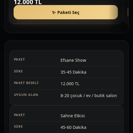
12.000 TL
1
Paketi Seç
Efsane Show
35-45 Dakika
12.000 TL
8-20 çocuk / ev / butik salon
Sahne Etkisi
45-60 Dakika