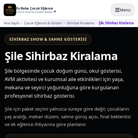
En Baba Çocuk Eğlence
Menü
Sahne Hazırsa Gösteri Başlar
Ana Sayfa
Çocuk Eğlence & Gösteri
Sihirbaz Kiralama
Şile Sihirbaz Kiralama
SIHIRBAZ SHOW & SAHNE GÖSTERISI
Şile Sihirbaz Kiralama
Şile bölgesinde çocuk doğum günü, okul gösterisi,
AVM aktivitesi ve kurumsal aile etkinlikleri için yaşa,
mekana ve seyirci yoğunluğuna göre kurgulanan
profesyonel sihirbaz gösterisi.
Şile için paket seçimi yalnızca süreye göre değil; çocukların
yaş aralığı, mekan düzeni, sahne görüş açısı, final beklentisi
ve ek eğlence ihtiyacına göre planlanır.