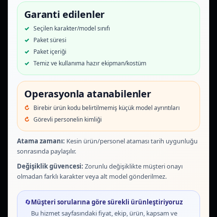
Garanti edilenler
Seçilen karakter/model sınıfı
Paket süresi
Paket içeriği
Temiz ve kullanıma hazır ekipman/kostüm
Operasyonla atanabilenler
Birebir ürün kodu belirtilmemiş küçük model ayrıntıları
Görevli personelin kimliği
Atama zamanı:
Kesin ürün/personel ataması tarih uygunluğu
sonrasında paylaşılır.
Değişiklik güvencesi:
Zorunlu değişiklikte müşteri onayı
olmadan farklı karakter veya alt model gönderilmez.
🔄
Müşteri sorularına göre sürekli ürünleştiriyoruz
Bu hizmet sayfasındaki fiyat, ekip, ürün, kapsam ve