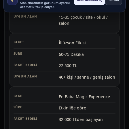
Gece modunu aç
Tamam
Site, cihazınızın görünüm ayarını
15.000 TL
otomatik takip ediyor.
15-35 çocuk / site / okul /
salon
İllüzyon Etkisi
60-75 Dakika
22.500 TL
40+ kişi / sahne / geniş salon
En Baba Magic Experience
Etkinliğe göre
32.000 TL’den başlayan