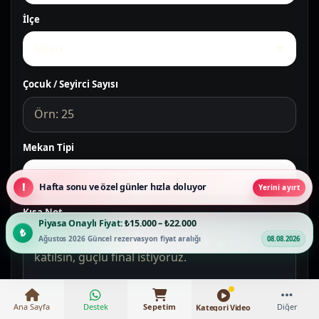
İlçe
Çocuk / Seyirci Sayısı
Mekan Tipi
Hafta sonu ve özel günler hızla doluyor
Yerini ayırt
Kısa Not
Piyasa Onaylı Fiyat:
₺15.000 – ₺22.000
Ağustos 2026 Güncel rezervasyon fiyat aralığı
08.08.2026
Ana Sayfa
Destek
Sepetim
Diğer
Kategori Video