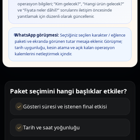
operasyon bilgileri; “Kim gelecek?”, “Hangi ürün gelecek?”
ve “Fiyata neler dâhil?” sorularını iletişim öncesinde
yanıtlamak için düzenli olarak güncellenir.
💬
WhatsApp görüşmesi:
Seçtiğiniz seçilen karakter / eğlence
paketi ve ekranda görünen tutar mesaja eklenir. Görüşme;
tarih uygunluğu, kesin atama ve açık kalan operasyon
kalemlerini netleştirmek içindir.
Paket seçimini hangi başlıklar etkiler?
Gösteri süresi ve istenen final etkisi
Tarih ve saat yoğunluğu