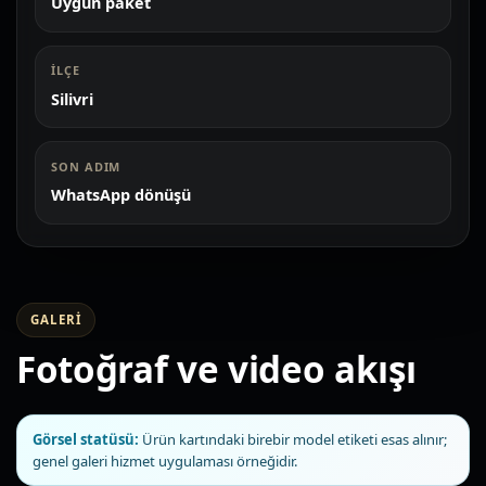
Uygun paket
İLÇE
Silivri
SON ADIM
WhatsApp dönüşü
GALERI
Fotoğraf ve video akışı
Görsel statüsü:
Ürün kartındaki birebir model etiketi esas alınır;
genel galeri hizmet uygulaması örneğidir.