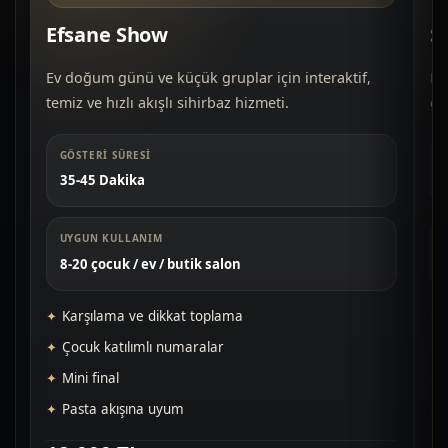
Efsane Show
S
Ev doğum günü ve küçük gruplar için interaktif,
Do
temiz ve hızlı akışlı sihirbaz hizmeti.
gü
GÖSTERI SÜRESI
35-45 Dakika
UYGUN KULLANIM
8-20 çocuk / ev / butik salon
Karşılama ve dikkat toplama
Çocuk katılımlı numaralar
Mini final
Pasta akışına uyum