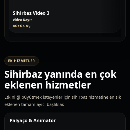
Sihirbaz Video 3
Si
Video Kayıt
Vid
BÜYÜK AÇ
BÜ
EK HIZMETLER
Sihirbaz yanında en çok
eklenen hizmetler
Etkinliği büyütmek isteyenler için sihirbaz hizmetine en sık
eklenen tamamlayıcı başlıklar.
Palyaço & Animator