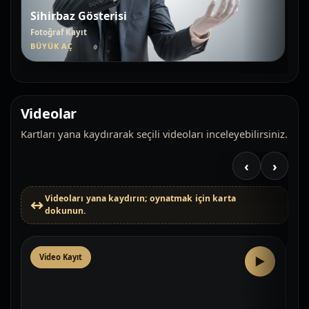
Sihirbaz Gösterisi
Fotoğraf Kayıt
BÜYÜK AÇ
Videolar
Kartları yana kaydırarak seçili videoları inceleyebilirsiniz.
‹
›
Videoları yana kaydırın; oynatmak için karta
dokunun.
Video Kayıt
V
▶