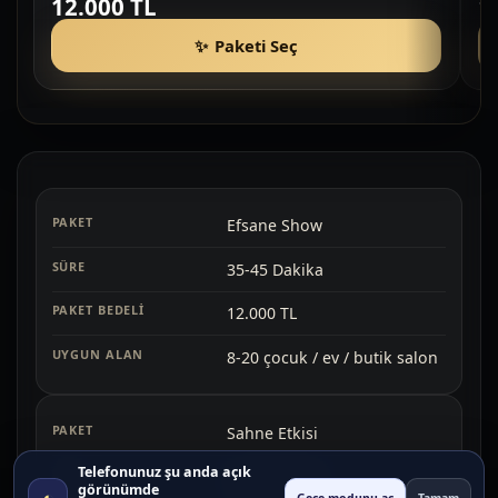
12.000 TL
1
Paketi Seç
Efsane Show
35-45 Dakika
12.000 TL
8-20 çocuk / ev / butik salon
Sahne Etkisi
Telefonunuz şu anda açık
45-60 Dakika
görünümde
◐