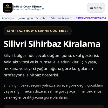
En Baba Çocuk Eğlence
Menü
Sahne Hazırsa Gösteri Başlar
Ana Sayfa
Çocuk Eğlence & Gösteri
Sihirbaz Kiralama
Silivri Sihirbaz Kiralama
SIHIRBAZ SHOW & SAHNE GÖSTERISI
Silivri Sihirbaz Kiralama
Silivri bölgesinde çocuk doğum günü, okul gösterisi,
AVM aktivitesi ve kurumsal aile etkinlikleri için yaşa,
mekana ve seyirci yoğunluğuna göre kurgulanan
profesyonel sihirbaz gösterisi.
Silivri için paket seçimi yalnızca süreye göre değil; çocukların
yaş aralığı, mekan düzeni, sahne görüş açısı, final beklentisi
ve ek eğlence ihtiyacına göre planlanır.