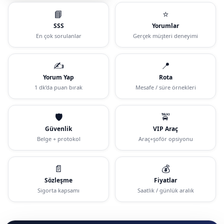
📘
⭐
SSS
Yorumlar
En çok sorulanlar
Gerçek müşteri deneyimi
✍️
📍
Yorum Yap
Rota
1 dk’da puan bırak
Mesafe / süre örnekleri
🛡️
🚖
Güvenlik
VIP Araç
Belge + protokol
Araç+şoför opsiyonu
📄
💰
Sözleşme
Fiyatlar
Sigorta kapsamı
Saatlik / günlük aralık