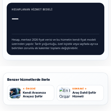
HESAPLANAN HIZMET BEDELI
—
Hesap, merkezi 2026 fiyat verisi ve bu hizmetin kendi fiyat modeli
üzerinden yapılır. Tarih yoğunluğu, özel lojistik veya sayfada ayrıca
belirtilen zorunlu ek kalemler toplamı değiştirebilir.
Benzer hizmetlerde ilerle
← ÖNCEKI
SONRAKI →
K
Kendi Aracınıza
Araç Dahil Şoför
Araçsız Şoför
Hizmeti
A