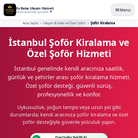
En Baba Ulaşım Hizmeti
Menü
Kendi aracınızla, güvenle.
Ana Sayfa
Ulaşım & Vale ve Özel Şoför
Şoför Kiralama
İstanbul Şoför Kiralama ve
Özel Şoför Hizmeti
İstanbul genelinde kendi aracınıza saatlik,
günlük ve şehirler arası şoför kiralama hizmeti.
Özel şoför desteği, güvenli sürüş,
profesyonellik ve konfor.
Uykusuzluk, yoğun tempo veya uzun yol gibi
durumlarda; kendi aracınıza şoför kiralama ve özel
şoför desteğiyle güvenle yolculuk yapın.
Özel Şoför Teklifi Al