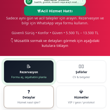
Saatlik, günlük, düzenli veya araçlı modeli seçin.
🚨
Acil Hizmet Hattı
Sadece aynı gün ve acil talepler için arayın. Rezervasyon ve
bilgi için WhatsApp veya formu kullanın.
Güvenli Sürüş • Konfor • Güven • 5.500 TL – 13.500 TL
👇 Müsaitlik sormak ve detayları görmek için aşağıdaki
kutulara tıklayın
📝
🧑‍✈️
Rezervasyon
Şoförler
Formu aç, seyahatini planla
CV & belgeler
❓
💎
Detaylar
Hizmetler
Hizmet nasıl işler?
VIP / gece / protokol