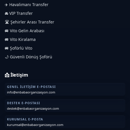
✈️ Havalimanı Transfer
🚘 VIP Transfer
🛣️ Şehirler Arası Transfer
🚐 Vito Gelin Arabası
🚐 Vito Kiralama
🚐 Şoförlü Vito
🌙 Güvenli Dönüş Şoförü
📩 İletişim
GENEL İLETIŞIM E-POSTASI
info@enbabaorganizasyon.com
DESTEK E-POSTASI
destek@enbabaorganizasyon.com
KURUMSAL E-POSTA
kurumsal@enbabaorganizasyon.com