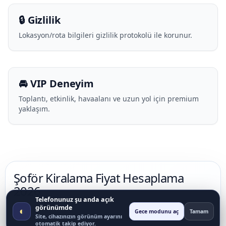
🔒 Gizlilik
Lokasyon/rota bilgileri gizlilik protokolü ile korunur.
🚘 VIP Deneyim
Toplantı, etkinlik, havaalanı ve uzun yol için premium
yaklaşım.
Şoför Kiralama Fiyat Hesaplama
2026
Telefonunuz şu anda açık
görünümde
Toplam tutar; araç tipi, şoför, rota, bekleme süresi,
◐
Gece modunu aç
Tamam
Site, cihazınızın görünüm ayarını
şehir dışı mesafe ve vale yoğunluğuyla hesaplanır.
otomatik takip ediyor.