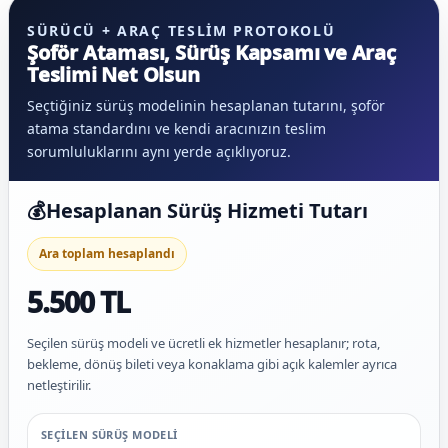
SÜRÜCÜ + ARAÇ TESLIM PROTOKOLÜ
Şoför Ataması, Sürüş Kapsamı ve Araç
Teslimi Net Olsun
Seçtiğiniz sürüş modelinin hesaplanan tutarını, şoför
atama standardını ve kendi aracınızın teslim
sorumluluklarını aynı yerde açıklıyoruz.
💰
Hesaplanan Sürüş Hizmeti Tutarı
Ara toplam hesaplandı
5.500 TL
Seçilen sürüş modeli ve ücretli ek hizmetler hesaplanır; rota,
bekleme, dönüş bileti veya konaklama gibi açık kalemler ayrıca
netleştirilir.
SEÇILEN SÜRÜŞ MODELI