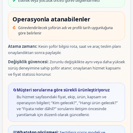
Etkinlik veya yolculuk öncesi görev bilgilendirmesi
Operasyonla atanabilenler
Görevlendirilecek şoförün adı ve profili tarih uygunluğuna
göre belirlenir
Atama zamanı:
Kesin şoför bilgisi rota, saat ve araç teslim planı
onaylandıktan sonra paylaşılır.
Değişiklik güvencesi:
Zorunlu değişiklikte aynı veya daha yüksek
sürüş deneyimine sahip şoför atanır; onaylanan hizmet kapsamı
ve fiyat statüsü korunur.
🔄
Müşteri sorularına göre sürekli ürünleştiriyoruz
Bu hizmet sayfasındaki fiyat, ekip, ürün, kapsam ve
operasyon bilgileri; “Kim gelecek?”, “Hangi ürün gelecek?”
ve “Fiyata neler dâhil?” sorularını iletişim öncesinde
yanıtlamak için düzenli olarak güncellenir.
💬
WhatsApp görüşmesi:
Seçtiğiniz sürüş modeli ve