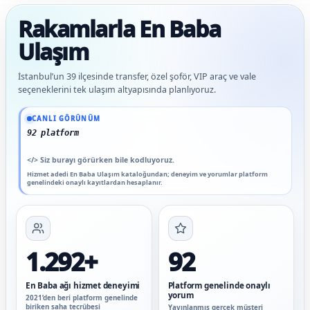
Rakamlarla En Baba
Ulaşım
İstanbul’un 39 ilçesinde transfer, özel şoför, VIP araç ve vale
seçeneklerini tek ulaşım altyapısında planlıyoruz.
Güncel veriler: 1.292+ En Baba ağı hizmet deneyimi; 92 platform genelinde onaylı 
CANLI GÖRÜNÜM
92 platform genelinde onaylı y
</>
Siz burayı görürken bile kodluyoruz.
Hizmet adedi En Baba Ulaşım kataloğundan; deneyim ve yorumlar platform
genelindeki onaylı kayıtlardan hesaplanır.
1.292+
92
En Baba ağı hizmet deneyimi
Platform genelinde onaylı
yorum
2021’den beri platform genelinde
biriken saha tecrübesi
Yayınlanmış gerçek müşteri