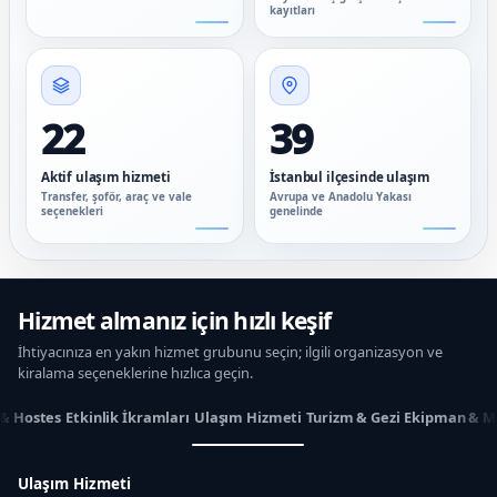
kayıtları
22
39
Aktif ulaşım hizmeti
İstanbul ilçesinde ulaşım
Transfer, şoför, araç ve vale
Avrupa ve Anadolu Yakası
seçenekleri
genelinde
Hizmet almanız için hızlı keşif
İhtiyacınıza en yakın hizmet grubunu seçin; ilgili organizasyon ve
kiralama seçeneklerine hızlıca geçin.
 & Hostes
Etkinlik İkramları
Ulaşım Hizmeti
Turizm & Gezi
Ekipman & M
Ulaşım Hizmeti