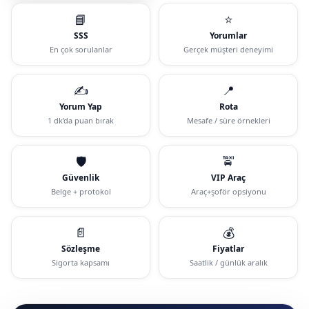
📘
⭐
SSS
Yorumlar
En çok sorulanlar
Gerçek müşteri deneyimi
✍️
📍
Yorum Yap
Rota
1 dk’da puan bırak
Mesafe / süre örnekleri
🛡️
🚖
Güvenlik
VIP Araç
Belge + protokol
Araç+şoför opsiyonu
📄
💰
Sözleşme
Fiyatlar
Sigorta kapsamı
Saatlik / günlük aralık