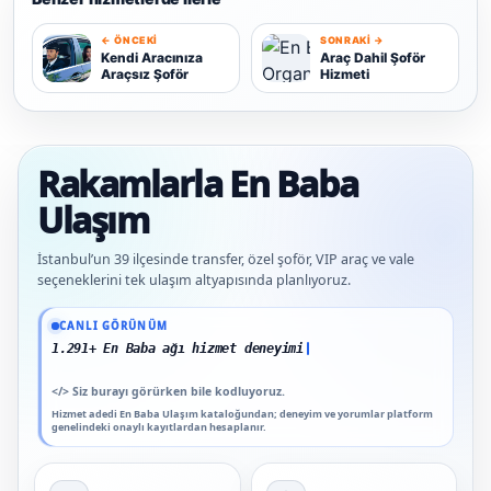
← ÖNCEKI
SONRAKI →
K
Kendi Aracınıza
Araç Dahil Şoför
Araçsız Şoför
Hizmeti
A
Rakamlarla En Baba
Ulaşım
İstanbul’un 39 ilçesinde transfer, özel şoför, VIP araç ve vale
seçeneklerini tek ulaşım altyapısında planlıyoruz.
Güncel veriler: 1.291+ En Baba ağı hizmet deneyimi; 91 platform genelinde onaylı
CANLI GÖRÜNÜM
1.291+ En Baba ağı hizmet deneyimi
</>
Siz burayı görürken bile kodluyoruz.
Hizmet adedi En Baba Ulaşım kataloğundan; deneyim ve yorumlar platform
genelindeki onaylı kayıtlardan hesaplanır.