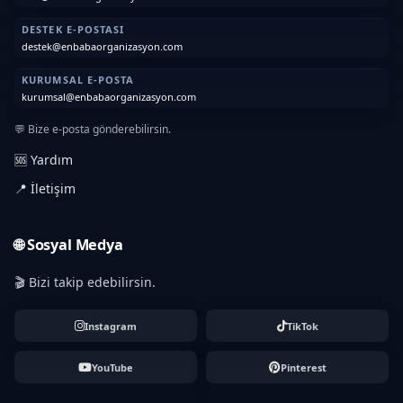
DESTEK E-POSTASI
destek@enbabaorganizasyon.com
KURUMSAL E-POSTA
kurumsal@enbabaorganizasyon.com
💬 Bize e-posta gönderebilirsin.
🆘 Yardım
📍 İletişim
🌐 Sosyal Medya
🎬 Bizi takip edebilirsin.
Instagram
TikTok
YouTube
Pinterest