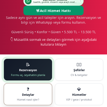
Saatlik, günlük, düzenli veya araçlı modeli seçin.
🚨
Acil Hizmet Hattı
Sadece aynı gün ve acil talepler için arayın. Rezervasyon ve
bilgi için WhatsApp veya formu kullanın.
Güvenli Sürüş • Konfor • Güven • 5.500 TL – 13.500 TL
👇 Müsaitlik sormak ve detayları görmek için aşağıdaki
kutulara tıklayın
📝
🧑‍✈️
Rezervasyon
Şoförler
Formu aç, seyahatini planla
CV & belgeler
❓
💎
Detaylar
Hizmetler
Hizmet nasıl işler?
VIP / gece / protokol