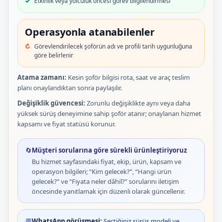
Etkinlik veya yolculuk öncesi görev bilgilendirmesi
Operasyonla atanabilenler
Görevlendirilecek şoförün adı ve profili tarih uygunluğuna
göre belirlenir
Atama zamanı:
Kesin şoför bilgisi rota, saat ve araç teslim
planı onaylandıktan sonra paylaşılır.
Değişiklik güvencesi:
Zorunlu değişiklikte aynı veya daha
yüksek sürüş deneyimine sahip şoför atanır; onaylanan hizmet
kapsamı ve fiyat statüsü korunur.
🔄
Müşteri sorularına göre sürekli ürünleştiriyoruz
Bu hizmet sayfasındaki fiyat, ekip, ürün, kapsam ve
operasyon bilgileri; “Kim gelecek?”, “Hangi ürün
gelecek?” ve “Fiyata neler dâhil?” sorularını iletişim
öncesinde yanıtlamak için düzenli olarak güncellenir.
💬
WhatsApp görüşmesi:
Seçtiğiniz sürüş modeli ve