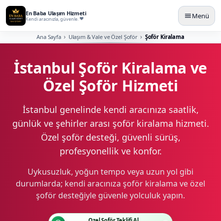
En Baba Ulaşım Hizmeti
Menü
Kendi aracınızla, güvenle.
Ana Sayfa
Ulaşım & Vale ve Özel Şoför
Şoför Kiralama
İstanbul Şoför Kiralama ve
Özel Şoför Hizmeti
İstanbul genelinde kendi aracınıza saatlik,
günlük ve şehirler arası şoför kiralama hizmeti.
Özel şoför desteği, güvenli sürüş,
profesyonellik ve konfor.
Uykusuzluk, yoğun tempo veya uzun yol gibi
durumlarda; kendi aracınıza şoför kiralama ve özel
şoför desteğiyle güvenle yolculuk yapın.
Özel Şoför Teklifi Al