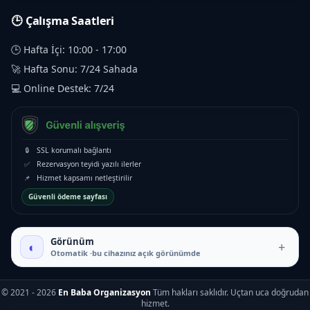
🕒 Çalışma Saatleri
🕒 Hafta İçi: 10:00 - 17:00
🚀 Hafta Sonu: 7/24 Sahada
💻 Online Destek: 7/24
🔒
SSL korumalı bağlantı
✅
Rezervasyon teyidi yazılı ilerler
📌
Hizmet kapsamı netleştirilir
Güvenli ödeme sayfası
₺5.500 – ₺13.500
Görünüm
◐
+
Otomatik ·bu cihazınız açık görünümde
© 2021 - 2026
En Baba Organizasyon
Tüm hakları saklıdır. Uçtan uca doğrudan
hizmet.