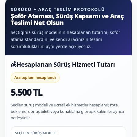
SÜRÜCÜ + ARAÇ TESLIM PROTOKOLÜ
Şoför Ataması, Sürüş Kapsamı ve Araç
Teslimi Net Olsun
Seçtiğiniz sürüş modelinin hesaplanan tutarını, şoför
atama standardını ve kendi aracınızın teslim
sorumluluklarını aynı yerde açıklıyoruz.
💰
Hesaplanan Sürüş Hizmeti Tutarı
Ara toplam hesaplandı
5.500 TL
Seçilen sürüş modeli ve ücretli ek hizmetler hesaplanır; rota,
bekleme, dönüş bileti veya konaklama gibi açık kalemler ayrıca
netleştirilir.
SEÇILEN SÜRÜŞ MODELI