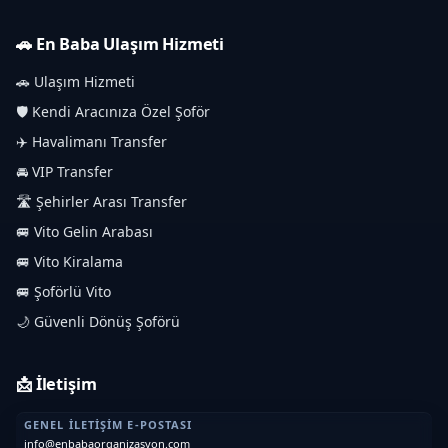
🚗 En Baba Ulaşım Hizmeti
🚗 Ulaşım Hizmeti
🛡️ Kendi Aracınıza Özel Şoför
✈️ Havalimanı Transfer
🚘 VIP Transfer
🛣️ Şehirler Arası Transfer
🚐 Vito Gelin Arabası
🚐 Vito Kiralama
🚐 Şoförlü Vito
🌙 Güvenli Dönüş Şoförü
📩 İletişim
GENEL İLETIŞIM E-POSTASI
info@enbabaorganizasyon.com