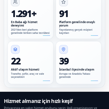
1.291+
91
En Baba ağı hizmet
Platform genelinde onaylı
deneyimi
yorum
2021’den beri platform
Yayınlanmış gerçek müşteri
genelinde biriken saha tecrübesi
kayıtları
22
39
Aktif ulaşım hizmeti
İstanbul ilçesinde ulaşım
Transfer, şoför, araç ve vale
Avrupa ve Anadolu Yakası
seçenekleri
genelinde
Hizmet almanız için hızlı keşif
İhtiyacınıza en yakın hizmet grubunu seçin; ilgili organizasyon ve