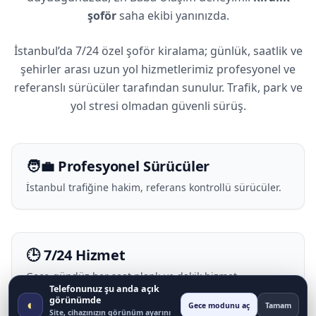
şoför
saha ekibi yanınızda.
İstanbul’da 7/24 özel şoför kiralama; günlük, saatlik ve
şehirler arası uzun yol hizmetlerimiz profesyonel ve
referanslı sürücüler tarafından sunulur. Trafik, park ve
yol stresi olmadan güvenli sürüş.
🧑‍💼 Profesyonel Sürücüler
İstanbul trafiğine hakim, referans kontrollü sürücüler.
🕒 7/24 Hizmet
Gece-gündüz her saat planlı ve dakik hizmet.
Telefonunuz şu anda açık
görünümde
◐
Gece modunu aç
Tamam
Site, cihazınızın görünüm ayarını