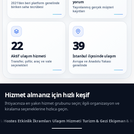
yorum
2021’den beri platform genelinde
biriken saha tecrübesi
Yayınlanmış gerçek müşteri
kayıtları
22
39
Aktif ulaşım hizmeti
İstanbul ilçesinde ulaşım
Transfer, şoför, araç ve vale
Avrupa ve Anadolu Yakası
seçenekleri
genelinde
Hizmet almanız için hızlı keşif
İhtiyacınıza en yakın hizmet grubunu seçin; ilgili organizasyon ve
kiralama seçeneklerine hızlıca geçin.
 & Hostes
Etkinlik İkramları
Ulaşım Hizmeti
Turizm & Gezi
Ekipman & M