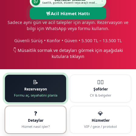
Saatlik, günlük, düzenli veya araçlı modeli seçin.
🚨
Acil Hizmet Hattı
Sadece aynı gün ve acil talepler için arayın. Rezervasyon ve
bilgi için WhatsApp veya formu kullanın.
Güvenli Sürüş • Konfor • Güven • 5.500 TL – 13.500 TL
👇 Müsaitlik sormak ve detayları görmek için aşağıdaki
kutulara tıklayın
📝
🧑‍✈️
Rezervasyon
Şoförler
Formu aç, seyahatini planla
CV & belgeler
❓
💎
Detaylar
Hizmetler
Hizmet nasıl işler?
VIP / gece / protokol