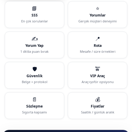
📘
⭐
SSS
Yorumlar
En çok sorulanlar
Gerçek müşteri deneyimi
✍️
📍
Yorum Yap
Rota
1 dk’da puan bırak
Mesafe / süre örnekleri
🛡️
🚖
Güvenlik
VIP Araç
Belge + protokol
Araç+şoför opsiyonu
📄
💰
Sözleşme
Fiyatlar
Sigorta kapsamı
Saatlik / günlük aralık