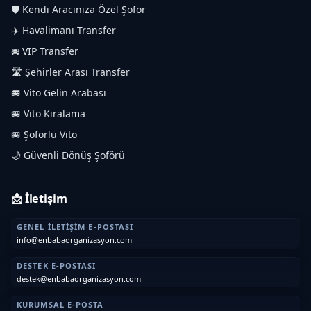
🛡️ Kendi Aracınıza Özel Şoför
✈️ Havalimanı Transfer
🚘 VIP Transfer
🛣️ Şehirler Arası Transfer
🚐 Vito Gelin Arabası
🚐 Vito Kiralama
🚐 Şoförlü Vito
🌙 Güvenli Dönüş Şoförü
📩 İletişim
GENEL İLETIŞIM E-POSTASI
info@enbabaorganizasyon.com
DESTEK E-POSTASI
destek@enbabaorganizasyon.com
KURUMSAL E-POSTA