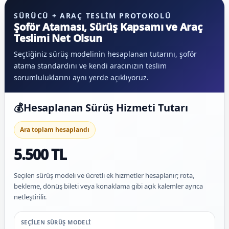
SÜRÜCÜ + ARAÇ TESLIM PROTOKOLÜ
Şoför Ataması, Sürüş Kapsamı ve Araç
Teslimi Net Olsun
Seçtiğiniz sürüş modelinin hesaplanan tutarını, şoför
atama standardını ve kendi aracınızın teslim
sorumluluklarını aynı yerde açıklıyoruz.
💰
Hesaplanan Sürüş Hizmeti Tutarı
Ara toplam hesaplandı
5.500 TL
Seçilen sürüş modeli ve ücretli ek hizmetler hesaplanır; rota,
bekleme, dönüş bileti veya konaklama gibi açık kalemler ayrıca
netleştirilir.
SEÇILEN SÜRÜŞ MODELI