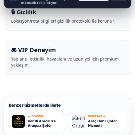
otomatik takip ediyor.
🔒 Gizlilik
Lokasyon/rota bilgileri gizlilik protokolü ile korunur.
🚘 VIP Deneyim
Toplantı, etkinlik, havaalanı ve uzun yol için premium
yaklaşım.
Benzer hizmetlerde ilerle
← ÖNCEKI
SONRAKI →
K
Kendi Aracınıza
Araç Dahil Şoför
Araçsız Şoför
Hizmeti
A