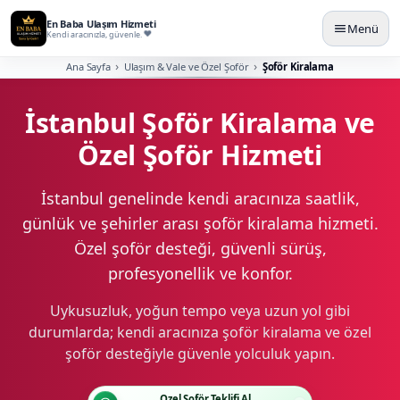
En Baba Ulaşım Hizmeti
Menü
Kendi aracınızla, güvenle.
Ana Sayfa
Ulaşım & Vale ve Özel Şoför
Şoför Kiralama
İstanbul Şoför Kiralama ve
Özel Şoför Hizmeti
İstanbul genelinde kendi aracınıza saatlik,
günlük ve şehirler arası şoför kiralama hizmeti.
Özel şoför desteği, güvenli sürüş,
profesyonellik ve konfor.
Uykusuzluk, yoğun tempo veya uzun yol gibi
durumlarda; kendi aracınıza şoför kiralama ve özel
şoför desteğiyle güvenle yolculuk yapın.
Özel Şoför Teklifi Al