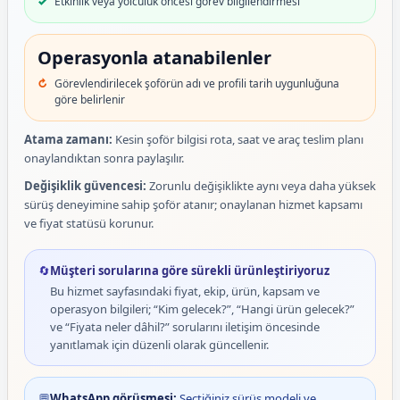
Etkinlik veya yolculuk öncesi görev bilgilendirmesi
Operasyonla atanabilenler
Görevlendirilecek şoförün adı ve profili tarih uygunluğuna
göre belirlenir
Atama zamanı:
Kesin şoför bilgisi rota, saat ve araç teslim planı
onaylandıktan sonra paylaşılır.
Değişiklik güvencesi:
Zorunlu değişiklikte aynı veya daha yüksek
sürüş deneyimine sahip şoför atanır; onaylanan hizmet kapsamı
ve fiyat statüsü korunur.
🔄
Müşteri sorularına göre sürekli ürünleştiriyoruz
Bu hizmet sayfasındaki fiyat, ekip, ürün, kapsam ve
operasyon bilgileri; “Kim gelecek?”, “Hangi ürün gelecek?”
ve “Fiyata neler dâhil?” sorularını iletişim öncesinde
yanıtlamak için düzenli olarak güncellenir.
💬
WhatsApp görüşmesi:
Seçtiğiniz sürüş modeli ve