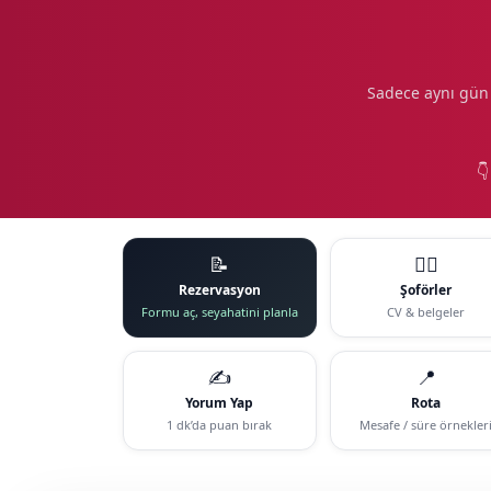
Sadece aynı gün 

📝
🧑‍✈️
Rezervasyon
Şoförler
Formu aç, seyahatini planla
CV & belgeler
✍️
📍
Yorum Yap
Rota
1 dk’da puan bırak
Mesafe / süre örnekler