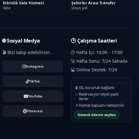
Etkinlik Vale Hizmeti
Şehirler Arası Transfer
Vale
Uzun yol
🌐 Sosyal Medya
🕒 Çalışma Saatleri
🎬 Bizi takip edebilirsin.
🕒 Hafta İçi: 10:00 - 17:00
🚀 Hafta Sonu: 7/24 Sahada
Instagram
💻 Online Destek: 7/24
TikTok
🔒
SSL korumalı bağlantı
✅
Rezervasyon teyidi yazılı
YouTube
ilerler
📌
Hizmet kapsamı netleştirilir
Pinterest
Güvenli ödeme sayfası