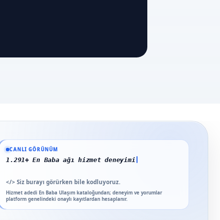
Güncel veriler: 1.291+ En Baba ağı hizmet deneyimi; 91 platform genelinde ona
CANLI GÖRÜNÜM
1.291+ En Baba ağı hizmet deneyimi
</>
Siz burayı görürken bile kodluyoruz.
Hizmet adedi En Baba Ulaşım kataloğundan; deneyim ve yorumlar
platform genelindeki onaylı kayıtlardan hesaplanır.