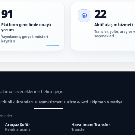
91
22
Platform genelinde onaylı
Aktif ulaşım hizmeti
yorum
Transfer, şoför, araç ve 
seçenekleri
Yayınlanmış gerçek müşteri
kayıtları
ralama seçeneklerine hızlıca geçin.
Etkinlik İkramları
Ulaşım Hizmeti
Turizm & Gezi
Ekipman & Medya
izmetleri
Araçsız Şoför
Havalimanı Transfer
Kendi aracınız
Transfer