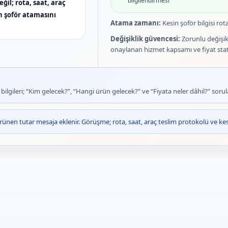
bilgilendirmesi
ğil; rota, saat, araç
in şoför atamasını
Atama zamanı:
Kesin şoför bilgisi rot
Değişiklik güvencesi:
Zorunlu değişik
onaylanan hizmet kapsamı ve fiyat sta
lgileri; “Kim gelecek?”, “Hangi ürün gelecek?” ve “Fiyata neler dâhil?” sorula
ünen tutar mesaja eklenir. Görüşme; rota, saat, araç teslim protokolü ve kesi