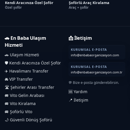
Kendi Aracınıza Özel Şoför
Şoförlü Araç Kiralama
Özel şoför
Araç + şoför
🚗 En Baba Ulaşım
📩 İletişim
Hizmeti
KURUMSAL E-POSTA
🚗 Ulaşım Hizmeti
info@enbabaorganizasyon.com
🛡️ Kendi Aracınıza Özel Şoför
KURUMSAL E-POSTA
✈️ Havalimanı Transfer
info@enbabaorganizasyon.com.tr
🚘 VIP Transfer
💬 Bize e-posta gönderebilirsin.
🛣️ Şehirler Arası Transfer
🆘 Yardım
🚐 Vito Gelin Arabası
📍 İletişim
🚐 Vito Kiralama
🚐 Şoförlü Vito
🌙 Güvenli Dönüş Şoförü