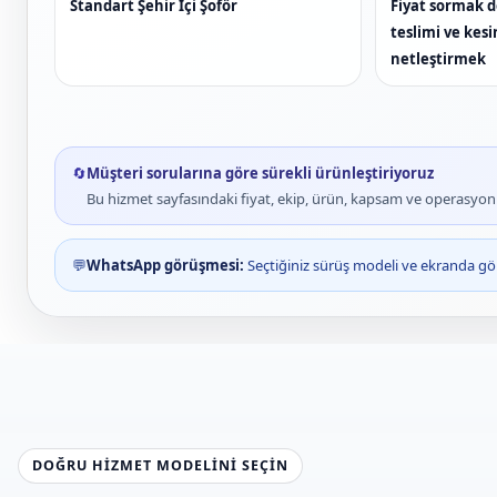
Standart Şehir İçi Şoför
Fiyat sormak de
teslimi ve kes
netleştirmek
🔄
Müşteri sorularına göre sürekli ürünleştiriyoruz
Bu hizmet sayfasındaki fiyat, ekip, ürün, kapsam ve operasyon bi
💬
WhatsApp görüşmesi:
Seçtiğiniz sürüş modeli ve ekranda gör
DOĞRU HIZMET MODELINI SEÇIN