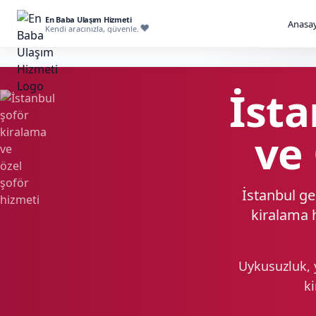
En Baba Ulaşım Hizmeti
Anasay
Kendi aracınızla, güvenle.
İsta
ve
İstanbul ge
kiralama h
Uykusuzluk, 
ki