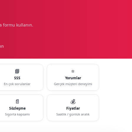
a formu kullanın.
ın
📘
⭐
SSS
Yorumlar
En çok sorulanlar
Gerçek müşteri deneyimi
📄
💰
Sözleşme
Fiyatlar
Sigorta kapsamı
Saatlik / günlük aralık