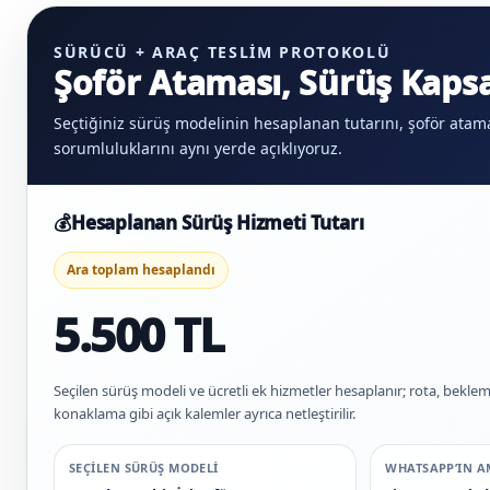
SÜRÜCÜ + ARAÇ TESLIM PROTOKOLÜ
Şoför Ataması, Sürüş Kapsa
Seçtiğiniz sürüş modelinin hesaplanan tutarını, şoför atama
sorumluluklarını aynı yerde açıklıyoruz.
💰
Hesaplanan Sürüş Hizmeti Tutarı
Ara toplam hesaplandı
5.500 TL
Seçilen sürüş modeli ve ücretli ek hizmetler hesaplanır; rota, beklem
konaklama gibi açık kalemler ayrıca netleştirilir.
SEÇILEN SÜRÜŞ MODELI
WHATSAPP’IN A