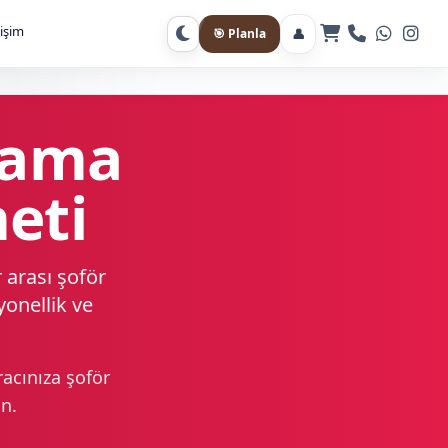
tişim
👤
🎯 Planla
Gece moduna geç
alama
eti
 arası şoför
yonellik ve
acınıza şoför
ın.