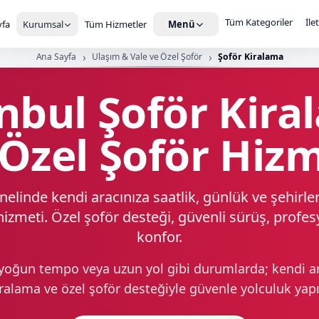
Tüm Kategoriler
İle
fa
Kurumsal
Tüm Hizmetler
Menü
Ana Sayfa
Ulaşım & Vale ve Özel Şoför
Şoför Kiralama
nbul Şoför Kir
 Özel Şoför Hizm
nelinde kendi aracınıza saatlik, günlük ve şehirler
izmeti. Özel şoför desteği, güvenli sürüş, profes
konfor.
yoğun tempo veya uzun yol gibi durumlarda; kendi ar
ralama ve özel şoför desteğiyle güvenle yolculuk yap