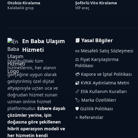
Otobüs Kiralama
Şoförlü Vito Kiralama
Kalabalık grup
VIP araç
📘 Yasal Bilgiler
En Baba Ulaşım
Hizmeti
📜 Mesafeli Satış Sözleşmesi
⚖️ Fiyat Karşılaştırma
İstanbul’daki tüm
Politikası
hizmetlerini, her alanın
💳 Kapora ve İptal Politikası
gerçeğine uygun olarak
geliştirilmiş özel dijital
🔐 KVKK Aydınlatma Metni
altyapısıyla uçtan uca ve
📏 Etik Kullanım Kuralları
doğrudan hizmet sunan
🏷️ Marka Özellikleri
uzman online hizmet
platformudur.
Ezbere dayalı
🛡️ Gizlilik Politikası
çözümler yerine, işin
⭐ Referanslar
doğasına göre şekillenen
hibrit operasyon modeli ve
her hizmetin kendi