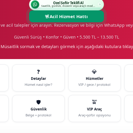
Özel Şoför Teklifi Al
Saatlik, günlük, düzenli veya araçlı modeli seçin.
🚨
Acil Hizmet Hattı
ve acil talepler için arayın. Rezervasyon ve bilgi için WhatsApp vey
Güvenli Sürüş • Konfor • Güven • 5.500 TL – 13.500 TL
 Müsaitlik sormak ve detayları görmek için aşağıdaki kutulara tıklay
❓
💎
Detaylar
Hizmetler
Hizmet nasıl işler?
VIP / gece / protokol
🛡️
🚖
Güvenlik
VIP Araç
i
Belge + protokol
Araç+şoför opsiyonu