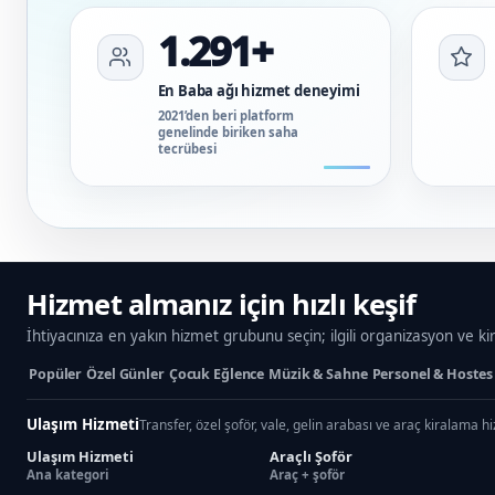
1.291+
En Baba ağı hizmet deneyimi
2021’den beri platform
genelinde biriken saha
tecrübesi
Hizmet almanız için hızlı keşif
İhtiyacınıza en yakın hizmet grubunu seçin; ilgili organizasyon ve ki
Popüler
Özel Günler
Çocuk Eğlence
Müzik & Sahne
Personel & Hostes
Ulaşım Hizmeti
Transfer, özel şoför, vale, gelin arabası ve araç kiralama h
Ulaşım Hizmeti
Araçlı Şoför
Ana kategori
Araç + şoför