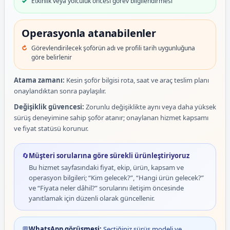
Etkinlik veya yolculuk öncesi görev bilgilendirmesi
Operasyonla atanabilenler
Görevlendirilecek şoförün adı ve profili tarih uygunluğuna
göre belirlenir
Atama zamanı:
Kesin şoför bilgisi rota, saat ve araç teslim planı
onaylandıktan sonra paylaşılır.
Değişiklik güvencesi:
Zorunlu değişiklikte aynı veya daha yüksek
sürüş deneyimine sahip şoför atanır; onaylanan hizmet kapsamı
ve fiyat statüsü korunur.
🔄
Müşteri sorularına göre sürekli ürünleştiriyoruz
Bu hizmet sayfasındaki fiyat, ekip, ürün, kapsam ve
operasyon bilgileri; “Kim gelecek?”, “Hangi ürün gelecek?”
ve “Fiyata neler dâhil?” sorularını iletişim öncesinde
yanıtlamak için düzenli olarak güncellenir.
💬
WhatsApp görüşmesi:
Seçtiğiniz sürüş modeli ve