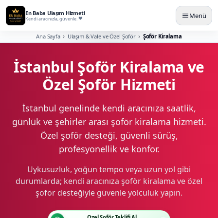
En Baba Ulaşım Hizmeti
Menü
Kendi aracınızla, güvenle.
Ana Sayfa
Ulaşım & Vale ve Özel Şoför
Şoför Kiralama
İstanbul Şoför Kiralama ve
Özel Şoför Hizmeti
İstanbul genelinde kendi aracınıza saatlik,
günlük ve şehirler arası şoför kiralama hizmeti.
Özel şoför desteği, güvenli sürüş,
profesyonellik ve konfor.
Uykusuzluk, yoğun tempo veya uzun yol gibi
durumlarda; kendi aracınıza şoför kiralama ve özel
şoför desteğiyle güvenle yolculuk yapın.
Özel Şoför Teklifi Al