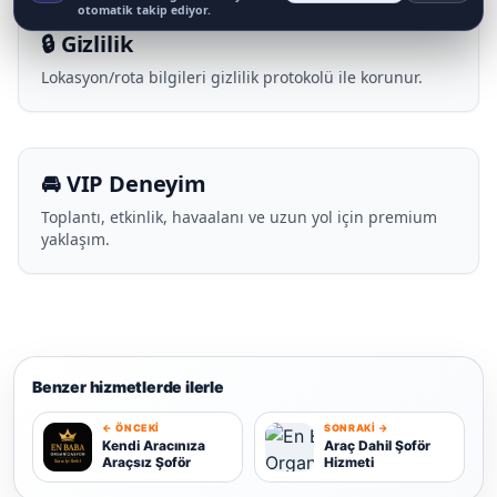
otomatik takip ediyor.
🔒 Gizlilik
Lokasyon/rota bilgileri gizlilik protokolü ile korunur.
🚘 VIP Deneyim
Toplantı, etkinlik, havaalanı ve uzun yol için premium
yaklaşım.
Benzer hizmetlerde ilerle
← ÖNCEKI
SONRAKI →
K
Kendi Aracınıza
Araç Dahil Şoför
Araçsız Şoför
Hizmeti
A