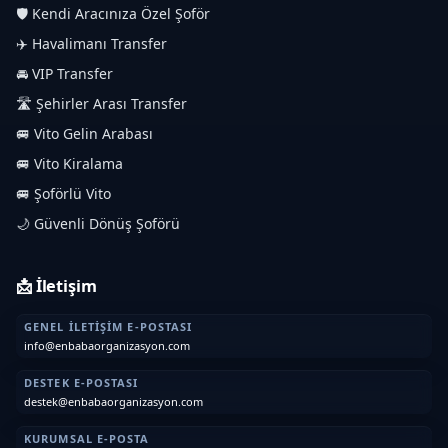
🛡️ Kendi Aracınıza Özel Şoför
✈️ Havalimanı Transfer
🚘 VIP Transfer
🛣️ Şehirler Arası Transfer
🚐 Vito Gelin Arabası
🚐 Vito Kiralama
🚐 Şoförlü Vito
🌙 Güvenli Dönüş Şoförü
📩 İletişim
GENEL İLETIŞIM E-POSTASI
info@enbabaorganizasyon.com
DESTEK E-POSTASI
destek@enbabaorganizasyon.com
KURUMSAL E-POSTA