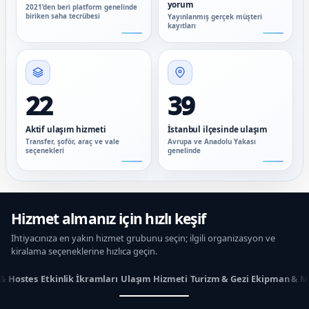
yorum
2021’den beri platform genelinde
biriken saha tecrübesi
Yayınlanmış gerçek müşteri
kayıtları
22
39
Aktif ulaşım hizmeti
İstanbul ilçesinde ulaşım
Transfer, şoför, araç ve vale
Avrupa ve Anadolu Yakası
seçenekleri
genelinde
Hizmet almanız için hızlı keşif
İhtiyacınıza en yakın hizmet grubunu seçin; ilgili organizasyon ve
kiralama seçeneklerine hızlıca geçin.
 & Hostes
Etkinlik İkramları
Ulaşım Hizmeti
Turizm & Gezi
Ekipman & M