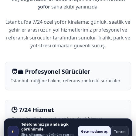
şoför
saha ekibi yanınızda.
İstanbul’da 7/24 özel şoför kiralama; günlük, saatlik ve
şehirler arası uzun yol hizmetlerimiz profesyonel ve
referanslı sürücüler tarafından sunulur. Trafik, park ve
yol stresi olmadan güvenli sürüş.
🧑‍💼 Profesyonel Sürücüler
İstanbul trafiğine hakim, referans kontrollü sürücüler.
🕒 7/24 Hizmet
Gece-gündüz her saat planlı ve dakik hizmet.
Telefonunuz şu anda açık
görünümde
◐
Gece modunu aç
Tamam
Site, cihazınızın görünüm ayarını