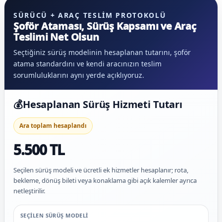
SÜRÜCÜ + ARAÇ TESLIM PROTOKOLÜ
Şoför Ataması, Sürüş Kapsamı ve Araç
Teslimi Net Olsun
Seçtiğiniz sürüş modelinin hesaplanan tutarını, şoför
atama standardını ve kendi aracınızın teslim
sorumluluklarını aynı yerde açıklıyoruz.
💰
Hesaplanan Sürüş Hizmeti Tutarı
Ara toplam hesaplandı
5.500 TL
Seçilen sürüş modeli ve ücretli ek hizmetler hesaplanır; rota,
bekleme, dönüş bileti veya konaklama gibi açık kalemler ayrıca
netleştirilir.
SEÇILEN SÜRÜŞ MODELI