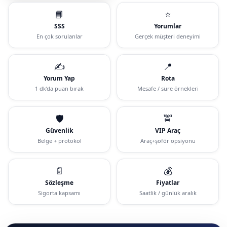
📘
⭐
SSS
Yorumlar
En çok sorulanlar
Gerçek müşteri deneyimi
✍️
📍
Yorum Yap
Rota
1 dk’da puan bırak
Mesafe / süre örnekleri
🛡️
🚖
Güvenlik
VIP Araç
Belge + protokol
Araç+şoför opsiyonu
📄
💰
Sözleşme
Fiyatlar
Sigorta kapsamı
Saatlik / günlük aralık