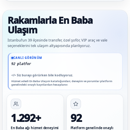
Rakamlarla En Baba
Ulaşım
İstanbul’un 39 ilçesinde transfer, özel şoför, VIP araç ve vale
seçeneklerini tek ulaşım altyapısında planlıyoruz.
Güncel veriler: 1.292+ En Baba ağı hizmet deneyimi; 92 platform genelinde onaylı 
CANLI GÖRÜNÜM
92 platform genelinde onaylı
</>
Siz burayı görürken bile kodluyoruz.
Hizmet adedi En Baba Ulaşım kataloğundan; deneyim ve yorumlar platform
genelindeki onaylı kayıtlardan hesaplanır.
1.292+
92
En Baba ağı hizmet deneyimi
Platform genelinde onaylı