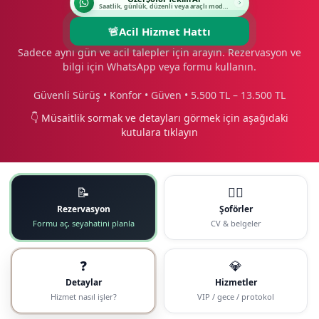
Saatlik, günlük, düzenli veya araçlı modeli seçin.
🚨
Acil Hizmet Hattı
Sadece aynı gün ve acil talepler için arayın. Rezervasyon ve
bilgi için WhatsApp veya formu kullanın.
Güvenli Sürüş • Konfor • Güven • 5.500 TL – 13.500 TL
👇 Müsaitlik sormak ve detayları görmek için aşağıdaki
kutulara tıklayın
📝
🧑‍✈️
Rezervasyon
Şoförler
Formu aç, seyahatini planla
CV & belgeler
❓
💎
Detaylar
Hizmetler
Hizmet nasıl işler?
VIP / gece / protokol