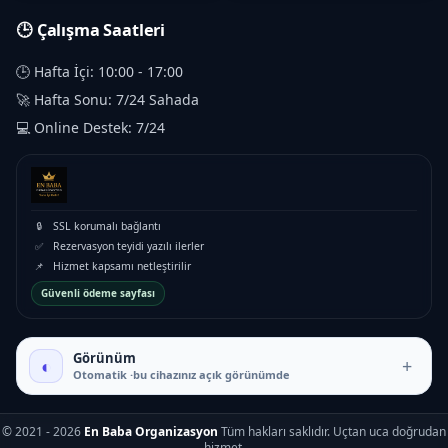
🕒 Çalışma Saatleri
🕒 Hafta İçi: 10:00 - 17:00
🚀 Hafta Sonu: 7/24 Sahada
💻 Online Destek: 7/24
🔒
SSL korumalı bağlantı
✅
Rezervasyon teyidi yazılı ilerler
📌
Hizmet kapsamı netleştirilir
Güvenli ödeme sayfası
Görünüm
◐
+
Otomatik ·bu cihazınız açık görünümde
₺5.500 – ₺13.500
© 2021 - 2026
En Baba Organizasyon
Tüm hakları saklıdır. Uçtan uca doğrudan
hizmet.