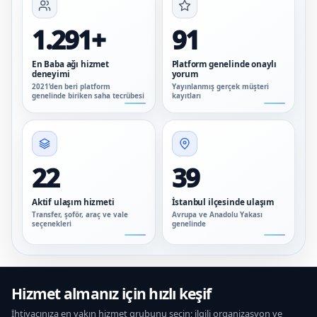
1.291+
91
En Baba ağı hizmet
Platform genelinde onaylı
deneyimi
yorum
2021’den beri platform
Yayınlanmış gerçek müşteri
genelinde biriken saha tecrübesi
kayıtları
22
39
Aktif ulaşım hizmeti
İstanbul ilçesinde ulaşım
Transfer, şoför, araç ve vale
Avrupa ve Anadolu Yakası
seçenekleri
genelinde
Hizmet almanız için hızlı keşif
İhtiyacınıza en yakın hizmet grubunu seçin; ilgili organizasyon ve