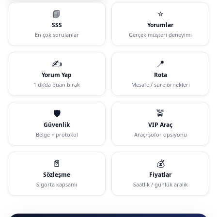
📘
⭐
SSS
Yorumlar
En çok sorulanlar
Gerçek müşteri deneyimi
✍️
📍
Yorum Yap
Rota
1 dk’da puan bırak
Mesafe / süre örnekleri
🛡️
🚖
Güvenlik
VIP Araç
Belge + protokol
Araç+şoför opsiyonu
📄
💰
Sözleşme
Fiyatlar
Sigorta kapsamı
Saatlik / günlük aralık