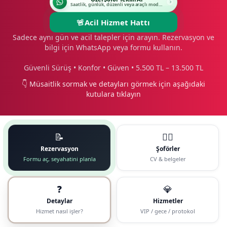
Saatlik, günlük, düzenli veya araçlı modeli seçin.
🚨
Acil Hizmet Hattı
Sadece aynı gün ve acil talepler için arayın. Rezervasyon ve
bilgi için WhatsApp veya formu kullanın.
Güvenli Sürüş • Konfor • Güven • 5.500 TL – 13.500 TL
👇 Müsaitlik sormak ve detayları görmek için aşağıdaki
kutulara tıklayın
📝
🧑‍✈️
Rezervasyon
Şoförler
Formu aç, seyahatini planla
CV & belgeler
❓
💎
Detaylar
Hizmetler
Hizmet nasıl işler?
VIP / gece / protokol