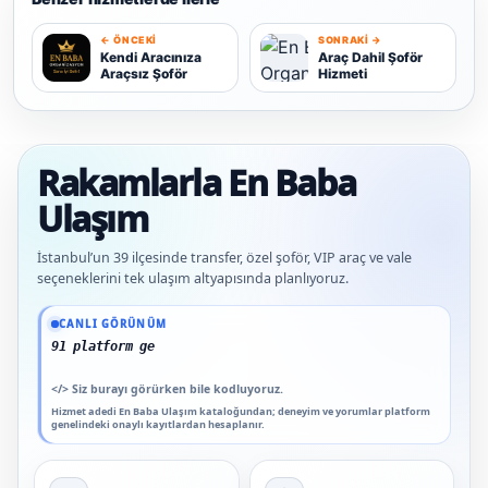
← ÖNCEKI
SONRAKI →
K
Kendi Aracınıza
Araç Dahil Şoför
Araçsız Şoför
Hizmeti
A
Rakamlarla En Baba
Ulaşım
İstanbul’un 39 ilçesinde transfer, özel şoför, VIP araç ve vale
seçeneklerini tek ulaşım altyapısında planlıyoruz.
Güncel veriler: 1.291+ En Baba ağı hizmet deneyimi; 91 platform genelinde onaylı
CANLI GÖRÜNÜM
91 platform genelinde onaylı yoru
</>
Siz burayı görürken bile kodluyoruz.
Hizmet adedi En Baba Ulaşım kataloğundan; deneyim ve yorumlar platform
genelindeki onaylı kayıtlardan hesaplanır.