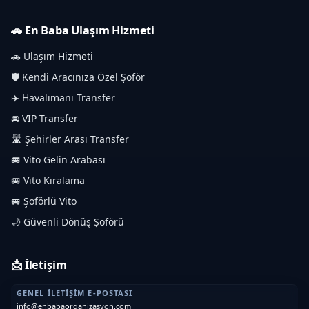
🚗 En Baba Ulaşım Hizmeti
🚗 Ulaşım Hizmeti
🛡️ Kendi Aracınıza Özel Şoför
✈️ Havalimanı Transfer
🚘 VIP Transfer
🛣️ Şehirler Arası Transfer
🚐 Vito Gelin Arabası
🚐 Vito Kiralama
🚐 Şoförlü Vito
🌙 Güvenli Dönüş Şoförü
📩 İletişim
GENEL İLETIŞIM E-POSTASI
info@enbabaorganizasyon.com