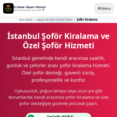
En Baba Ulaşım Hizmeti
Menü
Kendi aracınızla, güvenle.
Ana Sayfa
Ulaşım & Vale ve Özel Şoför
Şoför Kiralama
İstanbul Şoför Kiralama ve
Özel Şoför Hizmeti
İstanbul genelinde kendi aracınıza saatlik,
günlük ve şehirler arası şoför kiralama hizmeti.
Özel şoför desteği, güvenli sürüş,
profesyonellik ve konfor.
Uykusuzluk, yoğun tempo veya uzun yol gibi
durumlarda; kendi aracınıza şoför kiralama ve özel
şoför desteğiyle güvenle yolculuk yapın.
Özel Şoför Teklifi Al