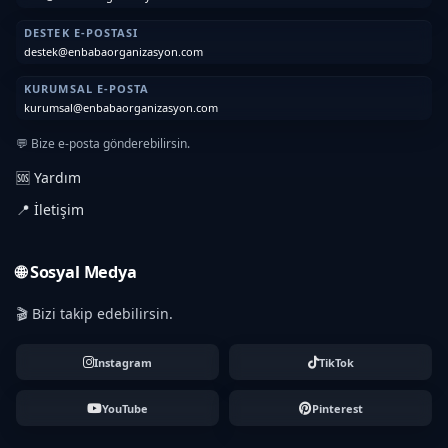
DESTEK E-POSTASI
destek@enbabaorganizasyon.com
KURUMSAL E-POSTA
kurumsal@enbabaorganizasyon.com
💬 Bize e-posta gönderebilirsin.
🆘 Yardım
📍 İletişim
🌐 Sosyal Medya
🎬 Bizi takip edebilirsin.
Instagram
TikTok
YouTube
Pinterest