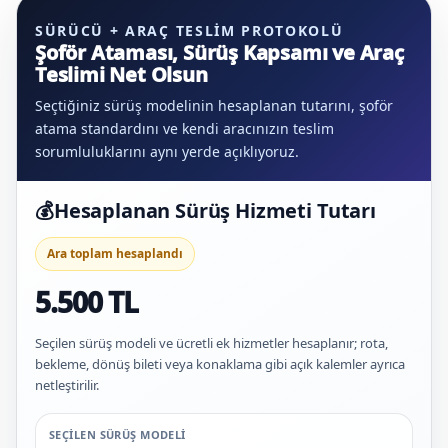
SÜRÜCÜ + ARAÇ TESLIM PROTOKOLÜ
Şoför Ataması, Sürüş Kapsamı ve Araç
Teslimi Net Olsun
Seçtiğiniz sürüş modelinin hesaplanan tutarını, şoför
atama standardını ve kendi aracınızın teslim
sorumluluklarını aynı yerde açıklıyoruz.
💰
Hesaplanan Sürüş Hizmeti Tutarı
Ara toplam hesaplandı
5.500 TL
Seçilen sürüş modeli ve ücretli ek hizmetler hesaplanır; rota,
bekleme, dönüş bileti veya konaklama gibi açık kalemler ayrıca
netleştirilir.
SEÇILEN SÜRÜŞ MODELI