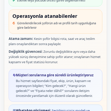
Etkinlik veya yolculuk öncesi görev bilgilendirmesi
Operasyonla atanabilenler
Görevlendirilecek şoförün adı ve profili tarih uygunluğuna
göre belirlenir
Atama zamanı:
Kesin şoför bilgisi rota, saat ve araç teslim
planı onaylandıktan sonra paylaşılır.
Değişiklik güvencesi:
Zorunlu değişiklikte aynı veya daha
yüksek sürüş deneyimine sahip şoför atanır; onaylanan hizmet
kapsamı ve fiyat statüsü korunur.
🔄
Müşteri sorularına göre sürekli ürünleştiriyoruz
Bu hizmet sayfasındaki fiyat, ekip, ürün, kapsam ve
operasyon bilgileri; “Kim gelecek?”, “Hangi ürün
gelecek?” ve “Fiyata neler dâhil?” sorularını iletişim
öncesinde yanıtlamak için düzenli olarak güncellenir.
💬
WhatsApp görüşmesi:
Seçtiğiniz sürüş modeli ve