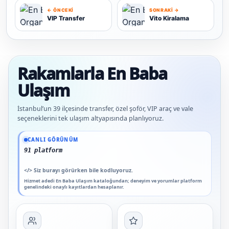
← ÖNCEKI
SONRAKI →
VIP Transfer
Vito Kiralama
V
V
Rakamlarla En Baba
Ulaşım
İstanbul’un 39 ilçesinde transfer, özel şoför, VIP araç ve vale
seçeneklerini tek ulaşım altyapısında planlıyoruz.
Güncel veriler: 1.291+ En Baba ağı hizmet deneyimi; 91 platform genelinde onaylı
CANLI GÖRÜNÜM
91 platform genelinde onaylı yo
</>
Siz burayı görürken bile kodluyoruz.
Hizmet adedi En Baba Ulaşım kataloğundan; deneyim ve yorumlar platform
genelindeki onaylı kayıtlardan hesaplanır.