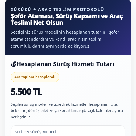
SÜRÜCÜ + ARAÇ TESLIM PROTOKOLÜ
Şoför Ataması, Sürüş Kapsamı ve Araç
Teslimi Net Olsun
Seçtiğiniz sürüş modelinin hesaplanan tutarını, şoför
atama standardını ve kendi aracınızın teslim
sorumluluklarını aynı yerde açıklıyoruz.
💰
Hesaplanan Sürüş Hizmeti Tutarı
Ara toplam hesaplandı
5.500 TL
Seçilen sürüş modeli ve ücretli ek hizmetler hesaplanır; rota,
bekleme, dönüş bileti veya konaklama gibi açık kalemler ayrıca
netleştirilir.
SEÇILEN SÜRÜŞ MODELI