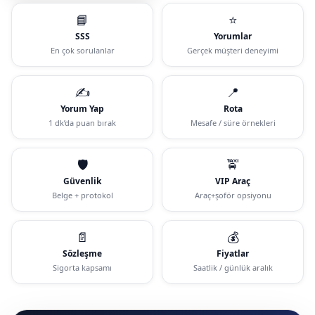
📘
⭐
SSS
Yorumlar
En çok sorulanlar
Gerçek müşteri deneyimi
✍️
📍
Yorum Yap
Rota
1 dk’da puan bırak
Mesafe / süre örnekleri
🛡️
🚖
Güvenlik
VIP Araç
Belge + protokol
Araç+şoför opsiyonu
📄
💰
Sözleşme
Fiyatlar
Sigorta kapsamı
Saatlik / günlük aralık