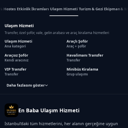
 & Hostes
Etkinlik İkramları
Ulaşım Hizmeti
Turizm & Gezi
Ekipman & M
Ulaşım Hizmeti
Transfer, özel şoför, vale, gelin arabası ve araç kiralama hizmetleri
Ulaşım Hizmeti
Araçlı Şoför
Ana kategori
Araç + şoför
Araçsız Şoför
Havalimanı Transfer
Kendi aracınız
Transfer
VIP Transfer
Minibüs Kiralama
Transfer
Grup ulaşımı
Daha fazlasını göster
En Baba Ulaşım Hizmeti
İstanbul’daki tüm hizmetlerini, her alanın gerçeğine uygun