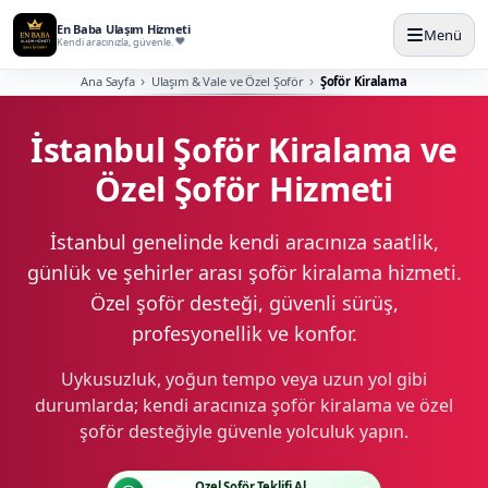
En Baba Ulaşım Hizmeti
Menü
Kendi aracınızla, güvenle.
Ana Sayfa
Ulaşım & Vale ve Özel Şoför
Şoför Kiralama
İstanbul Şoför Kiralama ve
Özel Şoför Hizmeti
İstanbul genelinde kendi aracınıza saatlik,
günlük ve şehirler arası şoför kiralama hizmeti.
Özel şoför desteği, güvenli sürüş,
profesyonellik ve konfor.
Uykusuzluk, yoğun tempo veya uzun yol gibi
durumlarda; kendi aracınıza şoför kiralama ve özel
şoför desteğiyle güvenle yolculuk yapın.
Özel Şoför Teklifi Al