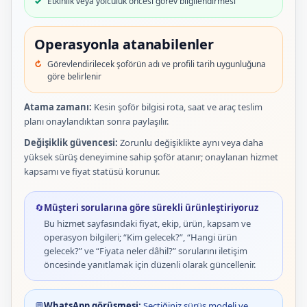
Etkinlik veya yolculuk öncesi görev bilgilendirmesi
Operasyonla atanabilenler
Görevlendirilecek şoförün adı ve profili tarih uygunluğuna
göre belirlenir
Atama zamanı:
Kesin şoför bilgisi rota, saat ve araç teslim
planı onaylandıktan sonra paylaşılır.
Değişiklik güvencesi:
Zorunlu değişiklikte aynı veya daha
yüksek sürüş deneyimine sahip şoför atanır; onaylanan hizmet
kapsamı ve fiyat statüsü korunur.
🔄
Müşteri sorularına göre sürekli ürünleştiriyoruz
Bu hizmet sayfasındaki fiyat, ekip, ürün, kapsam ve
operasyon bilgileri; “Kim gelecek?”, “Hangi ürün
gelecek?” ve “Fiyata neler dâhil?” sorularını iletişim
öncesinde yanıtlamak için düzenli olarak güncellenir.
💬
WhatsApp görüşmesi:
Seçtiğiniz sürüş modeli ve