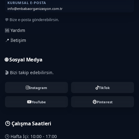
KURUMSAL E-POSTA
info@enbabaorganizasyon.com.tr
💬 Bize e-posta gönderebilirsin.
🆘 Yardım
📍 İletişim
🌐 Sosyal Medya
🎬 Bizi takip edebilirsin.
Instagram
TikTok
YouTube
Pinterest
🕒 Çalışma Saatleri
🕒 Hafta İçi: 10:00 - 17:00