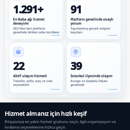
1.291+
91
En Baba ağı hizmet
Platform genelinde onaylı
deneyimi
yorum
2021’den beri platform
Yayınlanmış gerçek müşteri
genelinde biriken saha tecrübesi
kayıtları
22
39
Aktif ulaşım hizmeti
İstanbul ilçesinde ulaşım
Transfer, şoför, araç ve vale
Avrupa ve Anadolu Yakası
seçenekleri
genelinde
Hizmet almanız için hızlı keşif
İhtiyacınıza en yakın hizmet grubunu seçin; ilgili organizasyon ve
kiralama seçeneklerine hızlıca geçin.