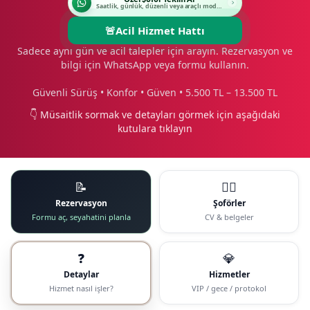
Saatlik, günlük, düzenli veya araçlı modeli seçin.
🚨
Acil Hizmet Hattı
Sadece aynı gün ve acil talepler için arayın. Rezervasyon ve
bilgi için WhatsApp veya formu kullanın.
Güvenli Sürüş • Konfor • Güven • 5.500 TL – 13.500 TL
👇 Müsaitlik sormak ve detayları görmek için aşağıdaki
kutulara tıklayın
📝
🧑‍✈️
Rezervasyon
Şoförler
Formu aç, seyahatini planla
CV & belgeler
❓
💎
Detaylar
Hizmetler
Hizmet nasıl işler?
VIP / gece / protokol