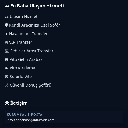
🚗 En Baba Ulaşım Hizmeti
🚗 Ulaşım Hizmeti
🛡️ Kendi Aracınıza Özel Şoför
✈️ Havalimanı Transfer
🚘 VIP Transfer
🛣️ Şehirler Arası Transfer
🚐 Vito Gelin Arabası
🚐 Vito Kiralama
🚐 Şoförlü Vito
🌙 Güvenli Dönüş Şoförü
📩 İletişim
KURUMSAL E-POSTA
info@enbabaorganizasyon.com