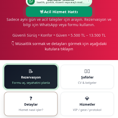
Saatlik, günlük, düzenli veya araçlı modeli seçin.
🚨
Acil Hizmet Hattı
Sadece aynı gün ve acil talepler için arayın. Rezervasyon ve
bilgi için WhatsApp veya formu kullanın.
Güvenli Sürüş • Konfor • Güven • 5.500 TL – 13.500 TL
👇 Müsaitlik sormak ve detayları görmek için aşağıdaki
kutulara tıklayın
📝
🧑‍✈️
Rezervasyon
Şoförler
Formu aç, seyahatini planla
CV & belgeler
❓
💎
Detaylar
Hizmetler
Hizmet nasıl işler?
VIP / gece / protokol