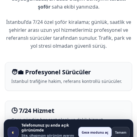
şoför
saha ekibi yanınızda.
İstanbul’da 7/24 özel şoför kiralama; günlük, saatlik ve
şehirler arası uzun yol hizmetlerimiz profesyonel ve
referanslı sürücüler tarafından sunulur. Trafik, park ve
yol stresi olmadan güvenli sürüş.
🧑‍💼 Profesyonel Sürücüler
İstanbul trafiğine hakim, referans kontrollü sürücüler.
🕒 7/24 Hizmet
Gece-gündüz her saat planlı ve dakik hizmet.
Telefonunuz şu anda açık
görünümde
◐
Gece modunu aç
Tamam
Site, cihazınızın görünüm ayarını