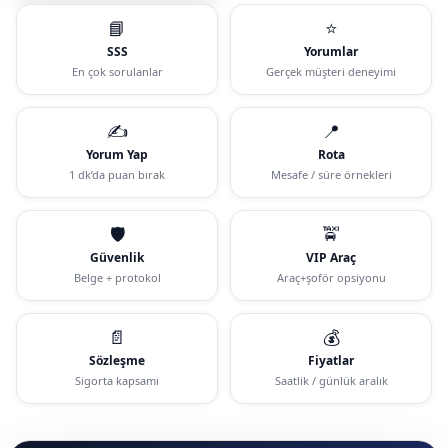
📘
⭐
SSS
Yorumlar
En çok sorulanlar
Gerçek müşteri deneyimi
✍️
📍
Yorum Yap
Rota
1 dk’da puan bırak
Mesafe / süre örnekleri
🛡️
🚖
Güvenlik
VIP Araç
Belge + protokol
Araç+şoför opsiyonu
📄
💰
Sözleşme
Fiyatlar
Sigorta kapsamı
Saatlik / günlük aralık