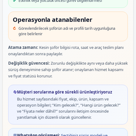
Etkinlik veya yolculuk öncesi görev bilgilendirmesi
Operasyonla atanabilenler
Görevlendirilecek şoförün adı ve profili tarih uygunluğuna
göre belirlenir
Atama zamanı:
Kesin şoför bilgisi rota, saat ve araç teslim planı
onaylandıktan sonra paylaşılır.
Değişiklik güvencesi:
Zorunlu değişiklikte aynı veya daha yüksek
sürüş deneyimine sahip şoför atanır; onaylanan hizmet kapsamı
ve fiyat statüsü korunur.
🔄
Müşteri sorularına göre sürekli ürünleştiriyoruz
Bu hizmet sayfasındaki fiyat, ekip, ürün, kapsam ve
operasyon bilgileri; “Kim gelecek?”, “Hangi ürün gelecek?”
ve “Fiyata neler dâhil?” sorularını iletişim öncesinde
yanıtlamak için düzenli olarak güncellenir.
💬
WhatsApp görüşmesi:
Seçtiğiniz sürüş modeli ve