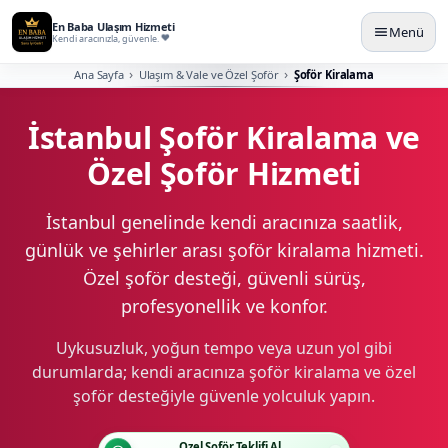
En Baba Ulaşım Hizmeti
Menü
Kendi aracınızla, güvenle.
Ana Sayfa
Ulaşım & Vale ve Özel Şoför
Şoför Kiralama
İstanbul Şoför Kiralama ve
Özel Şoför Hizmeti
İstanbul genelinde kendi aracınıza saatlik,
günlük ve şehirler arası şoför kiralama hizmeti.
Özel şoför desteği, güvenli sürüş,
profesyonellik ve konfor.
Uykusuzluk, yoğun tempo veya uzun yol gibi
durumlarda; kendi aracınıza şoför kiralama ve özel
şoför desteğiyle güvenle yolculuk yapın.
Özel Şoför Teklifi Al