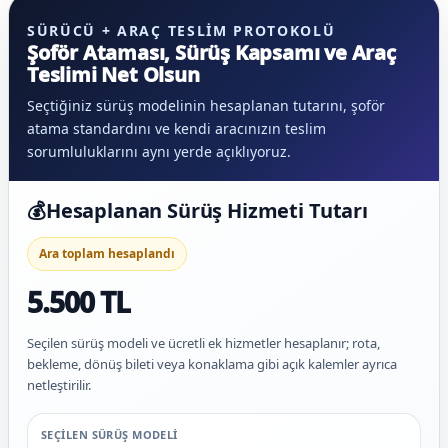
SÜRÜCÜ + ARAÇ TESLIM PROTOKOLÜ
Şoför Ataması, Sürüş Kapsamı ve Araç
Teslimi Net Olsun
Seçtiğiniz sürüş modelinin hesaplanan tutarını, şoför
atama standardını ve kendi aracınızın teslim
sorumluluklarını aynı yerde açıklıyoruz.
💰
Hesaplanan Sürüş Hizmeti Tutarı
Ara toplam hesaplandı
5.500 TL
Seçilen sürüş modeli ve ücretli ek hizmetler hesaplanır; rota,
bekleme, dönüş bileti veya konaklama gibi açık kalemler ayrıca
netleştirilir.
SEÇILEN SÜRÜŞ MODELI