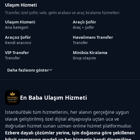
Ulaşım Hizmeti
Transfer, özel şoför, vale, gelin arabası ve araç kiralama hizmetleri
Ulaşım Hizmeti
Araçlı Şoför
Ana kategori
Araç + şoför
Araçsız Şoför
Havalimanı Transfer
Kendi aracınız
Transfer
VIP Transfer
Minibüs Kiralama
Transfer
Grup ulaşımı
Daha fazlasını göster
En Baba Ulaşım Hizmeti
İstanbul’daki tüm hizmetlerini, her alanın gerçeğine uygun
olarak geliştirilmiş özel dijital altyapısıyla uçtan uca ve
doğrudan hizmet sunan uzman online hizmet platformudur.
Ezbere dayalı çözümler yerine, işin doğasına göre şekillenen
hibrit operasyon modeli ve her hizmetin kendi dinamiğine