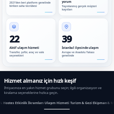
yorum
2021’den beri platform genelinde
biriken saha tecrübesi
Yayınlanmış gerçek müşteri
kayıtları
22
39
Aktif ulaşım hizmeti
İstanbul ilçesinde ulaşım
Transfer, şoför, araç ve vale
Avrupa ve Anadolu Yakası
seçenekleri
genelinde
Hizmet almanız için hızlı keşif
İhtiyacınıza en yakın hizmet grubunu seçin; ilgili organizasyon ve
kiralama seçeneklerine hızlıca geçin.
 & Hostes
Etkinlik İkramları
Ulaşım Hizmeti
Turizm & Gezi
Ekipman & M