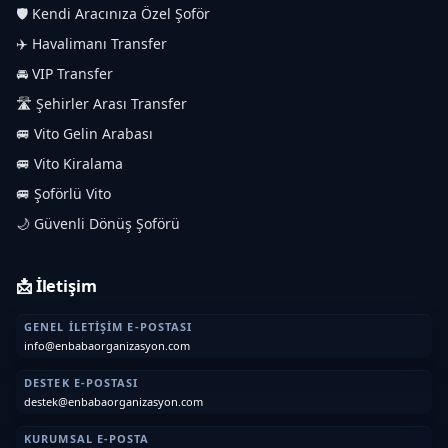
🛡️ Kendi Aracınıza Özel Şoför
✈️ Havalimanı Transfer
🚘 VIP Transfer
🛣️ Şehirler Arası Transfer
🚐 Vito Gelin Arabası
🚐 Vito Kiralama
🚐 Şoförlü Vito
🌙 Güvenli Dönüş Şoförü
📩 İletişim
GENEL İLETIŞIM E-POSTASI
info@enbabaorganizasyon.com
DESTEK E-POSTASI
destek@enbabaorganizasyon.com
KURUMSAL E-POSTA