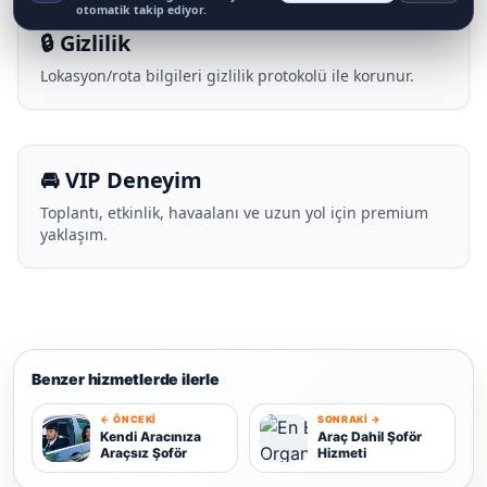
otomatik takip ediyor.
🔒 Gizlilik
Lokasyon/rota bilgileri gizlilik protokolü ile korunur.
🚘 VIP Deneyim
Toplantı, etkinlik, havaalanı ve uzun yol için premium
yaklaşım.
Benzer hizmetlerde ilerle
← ÖNCEKI
SONRAKI →
K
Kendi Aracınıza
Araç Dahil Şoför
Araçsız Şoför
Hizmeti
A