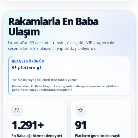
Rakamlarla En Baba
Ulaşım
İstanbul’un 39 ilçesinde transfer, özel şoför, VIP araç ve vale
seçeneklerini tek ulaşım altyapısında planlıyoruz.
Güncel veriler: 1.291+ En Baba ağı hizmet deneyimi; 91 platform genelinde onaylı 
CANLI GÖRÜNÜM
91 platform genelinde onaylı yo
</>
Siz burayı görürken bile kodluyoruz.
Hizmet adedi En Baba Ulaşım kataloğundan; deneyim ve yorumlar platform
genelindeki onaylı kayıtlardan hesaplanır.
1.291+
91
En Baba ağı hizmet deneyimi
Platform genelinde onaylı