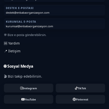
DESTEK E-POSTASI
destek@enbabaorganizasyon.com
KURUMSAL E-POSTA
kurumsal@enbabaorganizasyon.com
💬 Bize e-posta gönderebilirsin.
🆘 Yardım
📍 İletişim
🌐 Sosyal Medya
🎬 Bizi takip edebilirsin.
Instagram
TikTok
YouTube
Pinterest