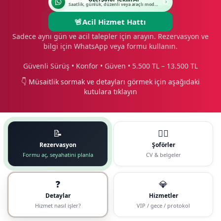
Saatlik, günlük, düzenli veya araçlı modeli seçin.
🚨
Acil Hizmet Hattı
Sadece aynı gün ve acil talepler için arayın. Rezervasyon ve
bilgi için WhatsApp veya formu kullanın.
Güvenli Sürüş • Konfor • Güven • 5.500 TL – 13.500 TL
👇 Müsaitlik sormak ve detayları görmek için aşağıdaki
kutulara tıklayın
📝
🧑‍✈️
Rezervasyon
Şoförler
Formu aç, seyahatini planla
CV & belgeler
❓
💎
Detaylar
Hizmetler
Hizmet nasıl işler?
VIP / gece / protokol