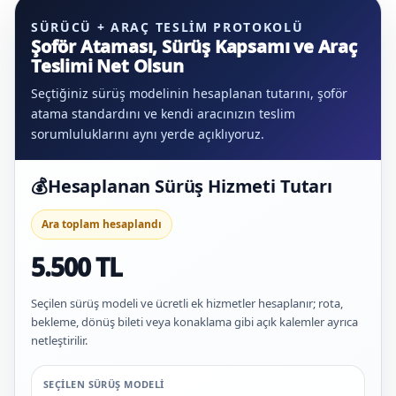
SÜRÜCÜ + ARAÇ TESLIM PROTOKOLÜ
Şoför Ataması, Sürüş Kapsamı ve Araç
Teslimi Net Olsun
Seçtiğiniz sürüş modelinin hesaplanan tutarını, şoför
atama standardını ve kendi aracınızın teslim
sorumluluklarını aynı yerde açıklıyoruz.
💰
Hesaplanan Sürüş Hizmeti Tutarı
Ara toplam hesaplandı
5.500 TL
Seçilen sürüş modeli ve ücretli ek hizmetler hesaplanır; rota,
bekleme, dönüş bileti veya konaklama gibi açık kalemler ayrıca
netleştirilir.
SEÇILEN SÜRÜŞ MODELI