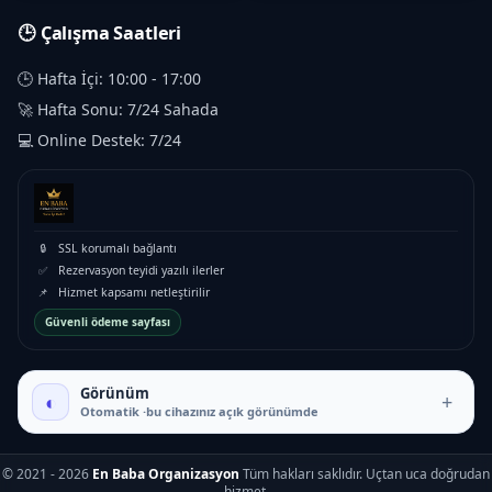
🕒 Çalışma Saatleri
🕒 Hafta İçi: 10:00 - 17:00
🚀 Hafta Sonu: 7/24 Sahada
💻 Online Destek: 7/24
🔒
SSL korumalı bağlantı
✅
Rezervasyon teyidi yazılı ilerler
📌
Hizmet kapsamı netleştirilir
Güvenli ödeme sayfası
₺5.500 – ₺13.500
Görünüm
◐
+
Otomatik ·bu cihazınız açık görünümde
© 2021 - 2026
En Baba Organizasyon
Tüm hakları saklıdır. Uçtan uca doğrudan
hizmet.