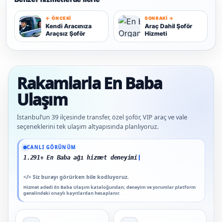
← ÖNCEKI
SONRAKI →
K
Kendi Aracınıza
Araç Dahil Şoför
Araçsız Şoför
Hizmeti
A
Rakamlarla En Baba
Ulaşım
İstanbul’un 39 ilçesinde transfer, özel şoför, VIP araç ve vale
seçeneklerini tek ulaşım altyapısında planlıyoruz.
Güncel veriler: 1.291+ En Baba ağı hizmet deneyimi; 91 platform genelinde onaylı
CANLI GÖRÜNÜM
1.291+ En Baba ağı hizmet deneyimi
</>
Siz burayı görürken bile kodluyoruz.
Hizmet adedi En Baba Ulaşım kataloğundan; deneyim ve yorumlar platform
genelindeki onaylı kayıtlardan hesaplanır.