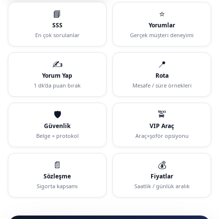
📘
⭐
SSS
Yorumlar
En çok sorulanlar
Gerçek müşteri deneyimi
✍️
📍
Yorum Yap
Rota
1 dk’da puan bırak
Mesafe / süre örnekleri
🛡️
🚖
Güvenlik
VIP Araç
Belge + protokol
Araç+şoför opsiyonu
📄
💰
Sözleşme
Fiyatlar
Sigorta kapsamı
Saatlik / günlük aralık