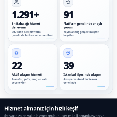
1.291+
91
En Baba ağı hizmet
Platform genelinde onaylı
deneyimi
yorum
2021’den beri platform
Yayınlanmış gerçek müşteri
genelinde biriken saha tecrübesi
kayıtları
22
39
Aktif ulaşım hizmeti
İstanbul ilçesinde ulaşım
Transfer, şoför, araç ve vale
Avrupa ve Anadolu Yakası
seçenekleri
genelinde
Hizmet almanız için hızlı keşif
İhtiyacınıza en yakın hizmet grubunu seçin; ilgili organizasyon ve