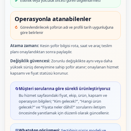
Etkinlik veya yolculuk öncesi görev bilgilendirmesi
Operasyonla atanabilenler
Görevlendirilecek şoförün adı ve profili tarih uygunluğuna
göre belirlenir
Atama zamanı:
Kesin şoför bilgisi rota, saat ve araç teslim
planı onaylandıktan sonra paylaşılır.
Değişiklik güvencesi:
Zorunlu değişiklikte aynı veya daha
yüksek sürüş deneyimine sahip şoför atanır; onaylanan hizmet
kapsamı ve fiyat statüsü korunur.
🔄
Müşteri sorularına göre sürekli ürünleştiriyoruz
Bu hizmet sayfasındaki fiyat, ekip, ürün, kapsam ve
operasyon bilgileri; “Kim gelecek?”, “Hangi ürün
gelecek?” ve “Fiyata neler dâhil?” sorularını iletişim
öncesinde yanıtlamak için düzenli olarak güncellenir.
💬
WhatsApp görüşmesi:
Seçtiğiniz sürüş modeli ve