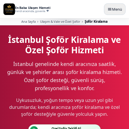
En Baba Ulaşım Hizmeti
Menü
Kendi aracınızla, güvenle.
Ana Sayfa
Ulaşım & Vale ve Özel Şoför
Şoför Kiralama
İstanbul Şoför Kiralama ve
Özel Şoför Hizmeti
İstanbul genelinde kendi aracınıza saatlik,
günlük ve şehirler arası şoför kiralama hizmeti.
Özel şoför desteği, güvenli sürüş,
profesyonellik ve konfor.
Uykusuzluk, yoğun tempo veya uzun yol gibi
durumlarda; kendi aracınıza şoför kiralama ve özel
şoför desteğiyle güvenle yolculuk yapın.
Özel Şoför Teklifi Al