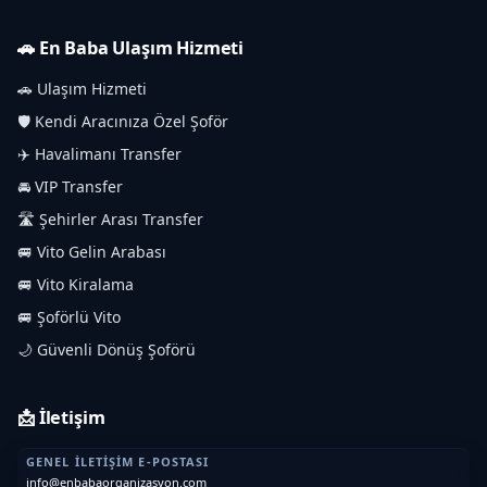
🚗 En Baba Ulaşım Hizmeti
🚗 Ulaşım Hizmeti
🛡️ Kendi Aracınıza Özel Şoför
✈️ Havalimanı Transfer
🚘 VIP Transfer
🛣️ Şehirler Arası Transfer
🚐 Vito Gelin Arabası
🚐 Vito Kiralama
🚐 Şoförlü Vito
🌙 Güvenli Dönüş Şoförü
📩 İletişim
GENEL İLETIŞIM E-POSTASI
info@enbabaorganizasyon.com