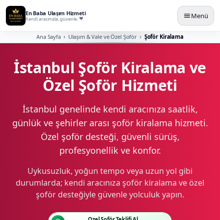
En Baba Ulaşım Hizmeti
Menü
Kendi aracınızla, güvenle.
Ana Sayfa
Ulaşım & Vale ve Özel Şoför
Şoför Kiralama
İstanbul Şoför Kiralama ve
Özel Şoför Hizmeti
İstanbul genelinde kendi aracınıza saatlik,
günlük ve şehirler arası şoför kiralama hizmeti.
Özel şoför desteği, güvenli sürüş,
profesyonellik ve konfor.
Uykusuzluk, yoğun tempo veya uzun yol gibi
durumlarda; kendi aracınıza şoför kiralama ve özel
şoför desteğiyle güvenle yolculuk yapın.
Özel Şoför Teklifi Al