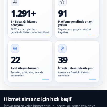
1.291+
91
En Baba ağı hizmet
Platform genelinde onaylı
deneyimi
yorum
2021’den beri platform
Yayınlanmış gerçek müşteri
genelinde biriken saha tecrübesi
kayıtları
22
39
Aktif ulaşım hizmeti
İstanbul ilçesinde ulaşım
Transfer, şoför, araç ve vale
Avrupa ve Anadolu Yakası
seçenekleri
genelinde
Hizmet almanız için hızlı keşif
İhtiyacınıza en yakın hizmet grubunu seçin; ilgili organizasyon ve