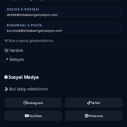
DESTEK E-POSTASI
destek@enbabaorganizasyon.com
KURUMSAL E-POSTA
kurumsal@enbabaorganizasyon.com
💬 Bize e-posta gönderebilirsin.
🆘 Yardım
📍 İletişim
🌐 Sosyal Medya
🎬 Bizi takip edebilirsin.
Instagram
TikTok
YouTube
Pinterest