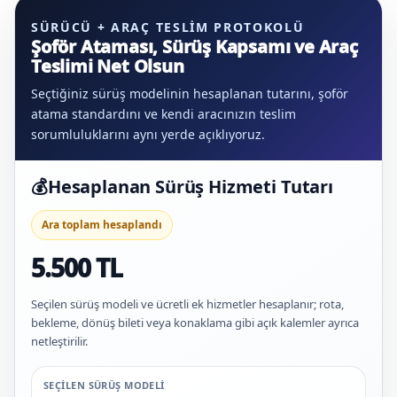
SÜRÜCÜ + ARAÇ TESLIM PROTOKOLÜ
Şoför Ataması, Sürüş Kapsamı ve Araç
Teslimi Net Olsun
Seçtiğiniz sürüş modelinin hesaplanan tutarını, şoför
atama standardını ve kendi aracınızın teslim
sorumluluklarını aynı yerde açıklıyoruz.
💰
Hesaplanan Sürüş Hizmeti Tutarı
Ara toplam hesaplandı
5.500 TL
Seçilen sürüş modeli ve ücretli ek hizmetler hesaplanır; rota,
bekleme, dönüş bileti veya konaklama gibi açık kalemler ayrıca
netleştirilir.
SEÇILEN SÜRÜŞ MODELI