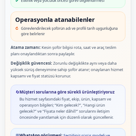
Etkinlik veya yolculuk öncesi görev bilgilendirmesi
Operasyonla atanabilenler
Görevlendirilecek şoförün adı ve profili tarih uygunluğuna
göre belirlenir
Atama zamanı:
Kesin şoför bilgisi rota, saat ve araç teslim
planı onaylandıktan sonra paylaşılır.
Değişiklik güvencesi:
Zorunlu değişiklikte aynı veya daha
yüksek sürüş deneyimine sahip şoför atanır; onaylanan hizmet
kapsamı ve fiyat statüsü korunur.
🔄
Müşteri sorularına göre sürekli ürünleştiriyoruz
Bu hizmet sayfasındaki fiyat, ekip, ürün, kapsam ve
operasyon bilgileri; “Kim gelecek?”, “Hangi ürün
gelecek?” ve “Fiyata neler dâhil?” sorularını iletişim
öncesinde yanıtlamak için düzenli olarak güncellenir.
💬
WhatsApp görüşmesi:
Seçtiğiniz sürüş modeli ve