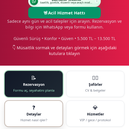
Saatlik, günlük, düzenli veya araçlı modeli seçin.
🚨
Acil Hizmet Hattı
Sadece aynı gün ve acil talepler için arayın. Rezervasyon ve
bilgi için WhatsApp veya formu kullanın.
Güvenli Sürüş • Konfor • Güven • 5.500 TL – 13.500 TL
👇 Müsaitlik sormak ve detayları görmek için aşağıdaki
kutulara tıklayın
📝
🧑‍✈️
Rezervasyon
Şoförler
Formu aç, seyahatini planla
CV & belgeler
❓
💎
Detaylar
Hizmetler
Hizmet nasıl işler?
VIP / gece / protokol