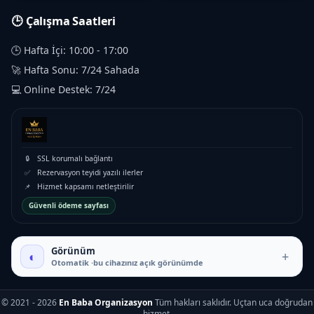
🕒 Çalışma Saatleri
🕒 Hafta İçi: 10:00 - 17:00
🚀 Hafta Sonu: 7/24 Sahada
💻 Online Destek: 7/24
🔒
SSL korumalı bağlantı
✅
Rezervasyon teyidi yazılı ilerler
📌
Hizmet kapsamı netleştirilir
Güvenli ödeme sayfası
₺5.500 – ₺13.500
Görünüm
◐
+
Otomatik ·bu cihazınız açık görünümde
© 2021 - 2026
En Baba Organizasyon
Tüm hakları saklıdır. Uçtan uca doğrudan
hizmet.