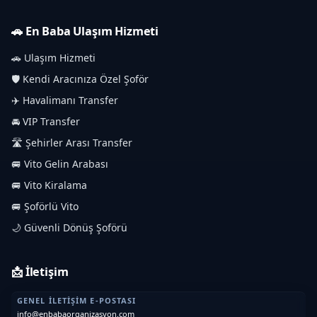
🚗 En Baba Ulaşım Hizmeti
🚗 Ulaşım Hizmeti
🛡️ Kendi Aracınıza Özel Şoför
✈️ Havalimanı Transfer
🚘 VIP Transfer
🛣️ Şehirler Arası Transfer
🚐 Vito Gelin Arabası
🚐 Vito Kiralama
🚐 Şoförlü Vito
🌙 Güvenli Dönüş Şoförü
📩 İletişim
GENEL İLETIŞIM E-POSTASI
info@enbabaorganizasyon.com