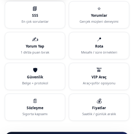
📘
⭐
SSS
Yorumlar
En çok sorulanlar
Gerçek müşteri deneyimi
✍️
📍
Yorum Yap
Rota
1 dk’da puan bırak
Mesafe / süre örnekleri
🛡️
🚖
Güvenlik
VIP Araç
Belge + protokol
Araç+şoför opsiyonu
📄
💰
Sözleşme
Fiyatlar
Sigorta kapsamı
Saatlik / günlük aralık