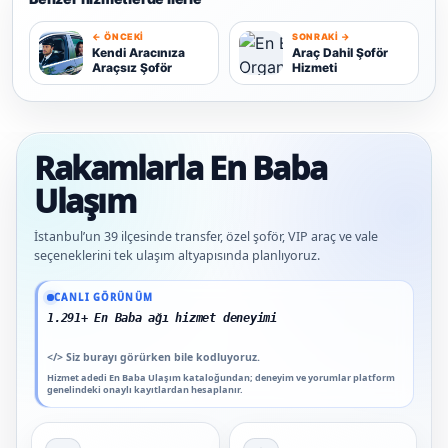
← ÖNCEKI
SONRAKI →
K
Kendi Aracınıza
Araç Dahil Şoför
Araçsız Şoför
Hizmeti
A
Rakamlarla En Baba
Ulaşım
İstanbul’un 39 ilçesinde transfer, özel şoför, VIP araç ve vale
seçeneklerini tek ulaşım altyapısında planlıyoruz.
Güncel veriler: 1.291+ En Baba ağı hizmet deneyimi; 91 platform genelinde onaylı
CANLI GÖRÜNÜM
1.291+ En Baba ağı hizmet deneyimi
</>
Siz burayı görürken bile kodluyoruz.
Hizmet adedi En Baba Ulaşım kataloğundan; deneyim ve yorumlar platform
genelindeki onaylı kayıtlardan hesaplanır.