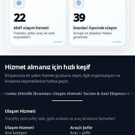
22
39
Aktif ulaşım hizmeti
İstanbul ilçesinde ulaşım
Transfer, şoför, araç ve vale
Avrupa ve Anadolu Yakası
seçenekleri
genelinde
Hizmet almanız için hızlı keşif
İhtiyacınıza en yakın hizmet grubunu seçin; ilgili organizasyon ve
kiralama seçeneklerine hızlıca geçin.
 & Hostes
Etkinlik İkramları
Ulaşım Hizmeti
Turizm & Gezi
Ekipman & M
Ulaşım Hizmeti
Transfer, özel şoför, vale, gelin arabası ve araç kiralama hizmetleri
Ulaşım Hizmeti
Araçlı Şoför
Ana kategori
Araç + şoför