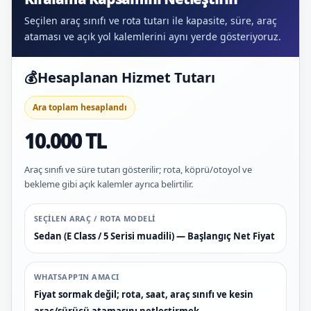
Seçilen araç sınıfı ve rota tutarı ile kapasite, süre, araç
ataması ve açık yol kalemlerini aynı yerde gösteriyoruz.
💰
Hesaplanan Hizmet Tutarı
Ara toplam hesaplandı
10.000 TL
Araç sınıfı ve süre tutarı gösterilir; rota, köprü/otoyol ve
bekleme gibi açık kalemler ayrıca belirtilir.
SEÇILEN ARAÇ / ROTA MODELI
Sedan (E Class / 5 Serisi muadili) — Başlangıç Net Fiyat
WHATSAPP’IN AMACI
Fiyat sormak değil; rota, saat, araç sınıfı ve kesin
araç/sürücü atamasını netleştirmek