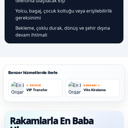
telefonla ulaşılacak kişi
Yolcu, bagaj, çocuk koltuğu veya erişilebilirlik
gereksinimi
Bekleme, çoklu durak, dönüş ve şehir dışına
devam ihtimali
Benzer hizmetlerde ilerle
← ÖNCEKI
SONRAKI →
VIP Transfer
Vito Kiralama
V
V
Rakamlarla En Baba