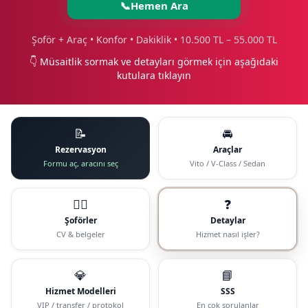
📞
Hemen Ara
Şoför + Araç • Konfor • Dakiklik • 10.500 TL – 55.000 TL
👇 Müsaitlik sormak ve detayları görmek için aşağıdaki
kutulara tıklayın
📝
🚘
Rezervasyon
Araçlar
Formu aç, aracını seç
Vito / V-Class / Sedan
🧑‍✈️
❓
Şoförler
Detaylar
CV & belgeler
Hizmet nasıl işler?
💎
📘
Hizmet Modelleri
SSS
VIP / transfer / protokol
En çok sorulanlar