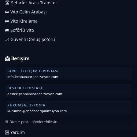
🛣️ Şehirler Arası Transfer
🚐 Vito Gelin Arabası
🚐 Vito Kiralama
🚐 Şoförlü Vito
🌙 Güvenli Dönüş Şoförü
📩 İletişim
GENEL İLETIŞIM E-POSTASI
info@enbabaorganizasyon.com
DESTEK E-POSTASI
destek@enbabaorganizasyon.com
KURUMSAL E-POSTA
kurumsal@enbabaorganizasyon.com
💬 Bize e-posta gönderebilirsin.
🆘 Yardım