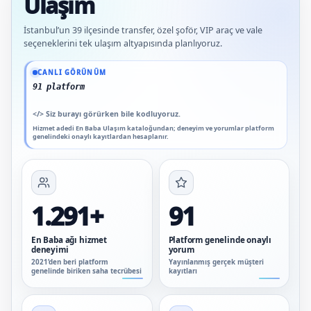
Ulaşım
İstanbul’un 39 ilçesinde transfer, özel şoför, VIP araç ve vale
seçeneklerini tek ulaşım altyapısında planlıyoruz.
Güncel veriler: 1.291+ En Baba ağı hizmet deneyimi; 91 platform genelinde onaylı
CANLI GÖRÜNÜM
91 platform genelinde onaylı yoru
</>
Siz burayı görürken bile kodluyoruz.
Hizmet adedi En Baba Ulaşım kataloğundan; deneyim ve yorumlar platform
genelindeki onaylı kayıtlardan hesaplanır.
1.291+
91
En Baba ağı hizmet
Platform genelinde onaylı
deneyimi
yorum
2021’den beri platform
Yayınlanmış gerçek müşteri
genelinde biriken saha tecrübesi
kayıtları