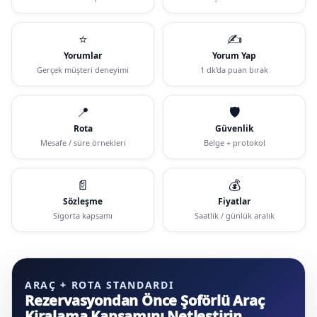
⭐
✍️
Yorumlar
Yorum Yap
Gerçek müşteri deneyimi
1 dk’da puan bırak
📍
🛡️
Rota
Güvenlik
Mesafe / süre örnekleri
Belge + protokol
📄
💰
Sözleşme
Fiyatlar
Sigorta kapsamı
Saatlik / günlük aralık
ARAÇ + ROTA STANDARDI
Rezervasyondan Önce Şoförlü Araç
Kiralama Kapsamını Netleştirin