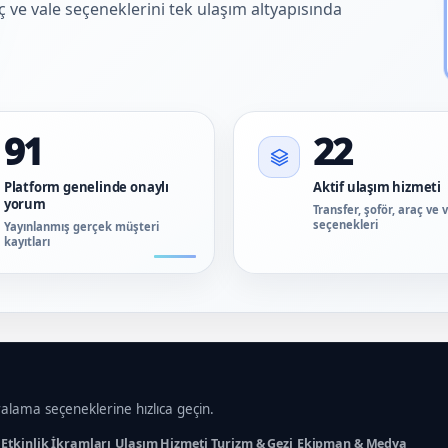
aç ve vale seçeneklerini tek ulaşım altyapısında
91
22
Platform genelinde onaylı
Aktif ulaşım hizmeti
yorum
Transfer, şoför, araç ve 
seçenekleri
Yayınlanmış gerçek müşteri
kayıtları
ralama seçeneklerine hızlıca geçin.
Etkinlik İkramları
Ulaşım Hizmeti
Turizm & Gezi
Ekipman & Medya