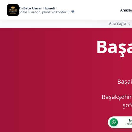
En Baba Ulaşım Hizmeti
Anasay
Şoförlü araçla, planlı ve konforlu.
Ana Sayfa
Başa
Başak
Başakşehir
şof
En
Yola