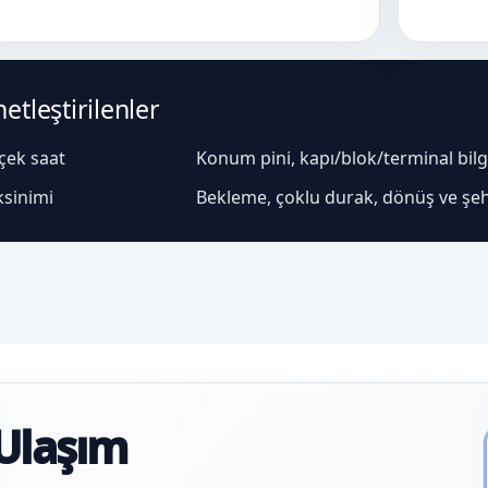
tleştirilenler
rçek saat
Konum pini, kapı/blok/terminal bilgis
ksinimi
Bekleme, çoklu durak, dönüş ve şeh
Ulaşım