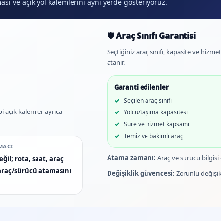
aması ve açık yol kalemlerini aynı yerde gösteriyoruz.
🛡️ Araç Sınıfı Garantisi
Seçtiğiniz araç sınıfı, kapasite ve hizm
atanır.
Garanti edilenler
Seçilen araç sınıfı
bi açık kalemler ayrıca
Yolcu/taşıma kapasitesi
Süre ve hizmet kapsamı
Temiz ve bakımlı araç
MACI
Atama zamanı:
Araç ve sürücü bilgisi
ğil; rota, saat, araç
n araç/sürücü atamasını
Değişiklik güvencesi:
Zorunlu değişikl