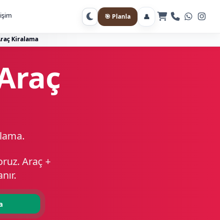
tişim
👤
🎯 Planla
Gece moduna geç
Araç Kiralama
 Araç
alama.
ruz. Araç +
nır.
a