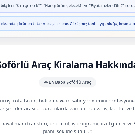
lgileri; “Kim gelecek?”, “Hangi ürün gelecek?” ve “Fiyata neler dâhil?” sorula
ve ekranda görünen tutar mesaja eklenir. Görüşme; tarih uygunluğu, kesin ata
Şoförlü Araç Kiralama Hakkınd
🚘 En Baba Şoförlü Araç
 sürüş, rota takibi, bekleme ve misafir yönetimini profesyo
i ve şehirler arası programlarda zamanında varış, konfor ve t
havalimanı transferi, protokol, iş programı, özel günler ve 
planlı şekilde sunulur.