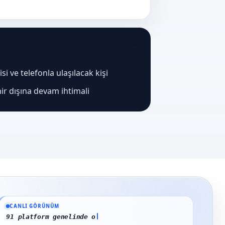
i ve telefonla ulaşılacak kişi
ir dışına devam ihtimali
Güncel veriler: 1.291+ En Baba ağı hizmet deneyimi; 91 platform genelinde ona
CANLI GÖRÜNÜM
91 platform genelinde onaylı yorum