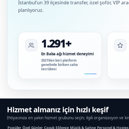
İstanbul’un 39 ilçesinde transfer, özel şoför, VIP ar
planlıyoruz.
1.291+
En Baba ağı hizmet deneyimi
2021’den beri platform
genelinde biriken saha
tecrübesi
Hizmet almanız için hızlı keşif
İhtiyacınıza en yakın hizmet grubunu seçin; ilgili organizasyon ve ki
Popüler
Özel Günler
Çocuk Eğlence
Müzik & Sahne
Personel & Hostes