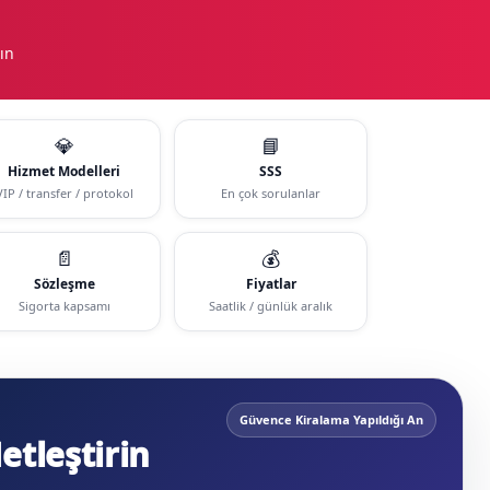
ın
💎
📘
Hizmet Modelleri
SSS
VIP / transfer / protokol
En çok sorulanlar
📄
💰
Sözleşme
Fiyatlar
Sigorta kapsamı
Saatlik / günlük aralık
Güvence Kiralama Yapıldığı An
tleştirin