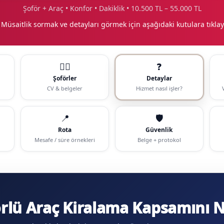
Şoför + Araç • Konfor • Dakiklik • 10.500 TL – 55.000 TL
 Müsaitlik sormak ve detayları görmek için aşağıdaki kutulara tıklay
🧑‍✈️
❓
Şoförler
Detaylar
CV & belgeler
Hizmet nasıl işler?
📍
🛡️
Rota
Güvenlik
Mesafe / süre örnekleri
Belge + protokol
lü Araç Kiralama Kapsamını Ne