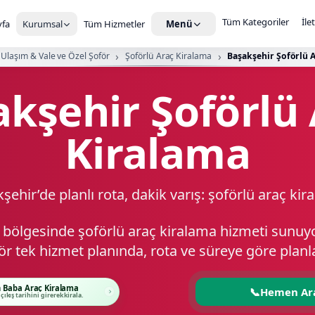
Tüm Kategoriler
İle
fa
Kurumsal
Tüm Hizmetler
Menü
Ulaşım & Vale ve Özel Şoför
Şoförlü Araç Kiralama
Başakşehir Şoförlü 
kşehir Şoförlü
Kiralama
şehir’de planlı rota, dakik varış: şoförlü araç kir
 bölgesinde şoförlü araç kiralama hizmeti sunuyo
ör tek hizmet planında, rota ve süreye göre planla
 Baba Araç Kiralama
📞
Hemen Ar
 çıkış tarihini girerek kirala.