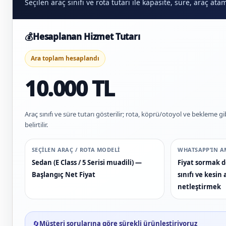
Seçilen araç sınıfı ve rota tutarı ile kapasite, süre, araç at
💰
Hesaplanan Hizmet Tutarı
Ara toplam hesaplandı
10.000 TL
Araç sınıfı ve süre tutarı gösterilir; rota, köprü/otoyol ve bekleme gi
belirtilir.
SEÇILEN ARAÇ / ROTA MODELI
WHATSAPP’IN A
Sedan (E Class / 5 Serisi muadili) —
Fiyat sormak de
Başlangıç Net Fiyat
sınıfı ve kesi
netleştirmek
🔄
Müşteri sorularına göre sürekli ürünleştiriyoruz