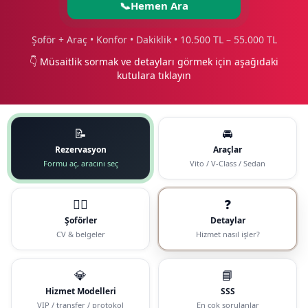
📞
Hemen Ara
Şoför + Araç • Konfor • Dakiklik • 10.500 TL – 55.000 TL
👇 Müsaitlik sormak ve detayları görmek için aşağıdaki
kutulara tıklayın
📝
🚘
Rezervasyon
Araçlar
Formu aç, aracını seç
Vito / V-Class / Sedan
🧑‍✈️
❓
Şoförler
Detaylar
CV & belgeler
Hizmet nasıl işler?
💎
📘
Hizmet Modelleri
SSS
VIP / transfer / protokol
En çok sorulanlar