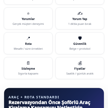
⭐
✍️
Yorumlar
Yorum Yap
Gerçek müşteri deneyimi
1 dk’da puan bırak
📍
🛡️
Rota
Güvenlik
Mesafe / süre örnekleri
Belge + protokol
📄
💰
Sözleşme
Fiyatlar
Sigorta kapsamı
Saatlik / günlük aralık
ARAÇ + ROTA STANDARDI
Rezervasyondan Önce Şoförlü Araç
Kiralama Kapsamını Netleştirin