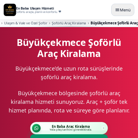
En Baba Ulaşım Hizmeti
Menü
Şoförlü araçla, planlı ve konforlu.
Ulaşım & Vale ve Özel Şoför
Şoförlü Araç Kiralama
Büyükçekmece Şoförlü Araç
Büyükçekmece Şoförlü
Araç Kiralama
Büyükçekmece’de uzun rota sürüşlerinde
şoförlü araç kiralama.
Büyükçekmece bölgesinde şoförlü araç
kiralama hizmeti sunuyoruz. Araç + şoför tek
hizmet planında, rota ve süreye göre planlanır.
En Baba Araç Kiralama
Yola çıkış tarihini girerek kirala.