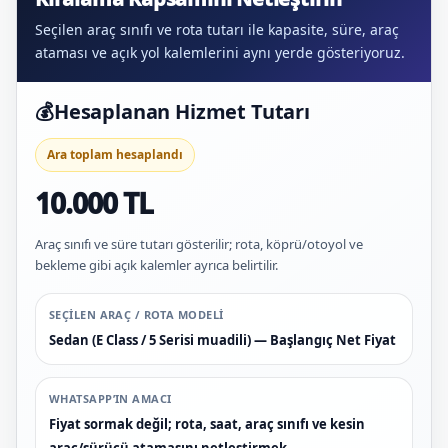
Seçilen araç sınıfı ve rota tutarı ile kapasite, süre, araç
ataması ve açık yol kalemlerini aynı yerde gösteriyoruz.
💰
Hesaplanan Hizmet Tutarı
Ara toplam hesaplandı
10.000 TL
Araç sınıfı ve süre tutarı gösterilir; rota, köprü/otoyol ve
bekleme gibi açık kalemler ayrıca belirtilir.
SEÇILEN ARAÇ / ROTA MODELI
Sedan (E Class / 5 Serisi muadili) — Başlangıç Net Fiyat
WHATSAPP’IN AMACI
Fiyat sormak değil; rota, saat, araç sınıfı ve kesin
araç/sürücü atamasını netleştirmek