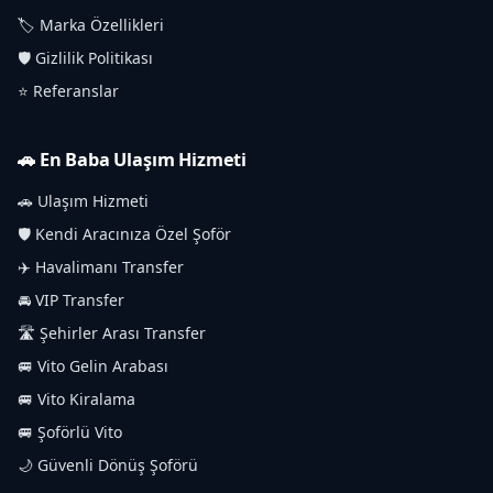
🏷️ Marka Özellikleri
🛡️ Gizlilik Politikası
⭐ Referanslar
🚗 En Baba Ulaşım Hizmeti
🚗 Ulaşım Hizmeti
🛡️ Kendi Aracınıza Özel Şoför
✈️ Havalimanı Transfer
🚘 VIP Transfer
🛣️ Şehirler Arası Transfer
🚐 Vito Gelin Arabası
🚐 Vito Kiralama
🚐 Şoförlü Vito
🌙 Güvenli Dönüş Şoförü