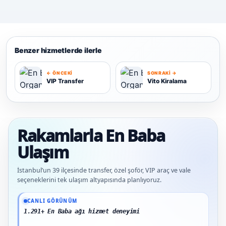
Benzer hizmetlerde ilerle
← ÖNCEKI
SONRAKI →
VIP Transfer
Vito Kiralama
V
V
Rakamlarla En Baba
Ulaşım
İstanbul’un 39 ilçesinde transfer, özel şoför, VIP araç ve vale
seçeneklerini tek ulaşım altyapısında planlıyoruz.
Güncel veriler: 1.291+ En Baba ağı hizmet deneyimi; 91 platform genelinde onaylı
CANLI GÖRÜNÜM
1.291+ En Baba ağı hizmet deneyimi