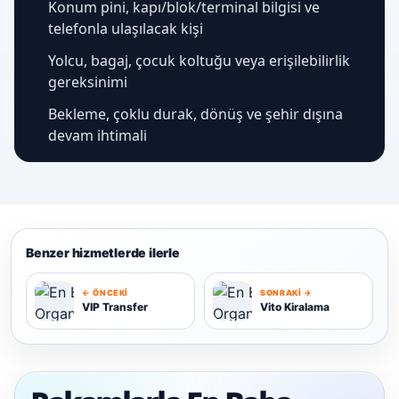
Konum pini, kapı/blok/terminal bilgisi ve
telefonla ulaşılacak kişi
Yolcu, bagaj, çocuk koltuğu veya erişilebilirlik
gereksinimi
Bekleme, çoklu durak, dönüş ve şehir dışına
devam ihtimali
Benzer hizmetlerde ilerle
← ÖNCEKI
SONRAKI →
VIP Transfer
Vito Kiralama
V
V