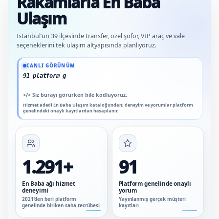
Rakamlarla En Baba
Ulaşım
İstanbul’un 39 ilçesinde transfer, özel şoför, VIP araç ve vale
seçeneklerini tek ulaşım altyapısında planlıyoruz.
Güncel veriler: 1.291+ En Baba ağı hizmet deneyimi; 91 platform genelinde onaylı
CANLI GÖRÜNÜM
91 platform genelinde onaylı yorum
</>
Siz burayı görürken bile kodluyoruz.
Hizmet adedi En Baba Ulaşım kataloğundan; deneyim ve yorumlar platform
genelindeki onaylı kayıtlardan hesaplanır.
1.291+
91
En Baba ağı hizmet
Platform genelinde onaylı
deneyimi
yorum
2021’den beri platform
Yayınlanmış gerçek müşteri
genelinde biriken saha tecrübesi
kayıtları