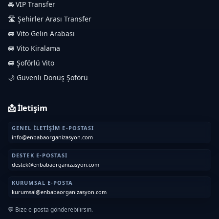
🚘 VIP Transfer
🛣️ Şehirler Arası Transfer
🚐 Vito Gelin Arabası
🚐 Vito Kiralama
🚐 Şoförlü Vito
🌙 Güvenli Dönüş Şoförü
📩 İletişim
GENEL İLETIŞIM E-POSTASI
info@enbabaorganizasyon.com
DESTEK E-POSTASI
destek@enbabaorganizasyon.com
KURUMSAL E-POSTA
kurumsal@enbabaorganizasyon.com
💬 Bize e-posta gönderebilirsin.