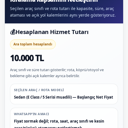
Seçilen araç sınıfı ve rota tutarı ile kapasite, süre, araç
ataması ve açık yol kalemlerini aynı yerde gösteriyoruz.
💰
Hesaplanan Hizmet Tutarı
Ara toplam hesaplandı
10.000 TL
Araç sınıfı ve süre tutarı gösterilir; rota, köprü/otoyol ve
bekleme gibi açık kalemler ayrıca belirtilir.
SEÇILEN ARAÇ / ROTA MODELI
Sedan (E Class / 5 Serisi muadili) — Başlangıç Net Fiyat
WHATSAPP’IN AMACI
Fiyat sormak değil; rota, saat, araç sınıfı ve kesin
araç/sürücü atamasını netleştirmek