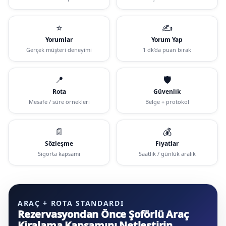
⭐
✍️
Yorumlar
Yorum Yap
Gerçek müşteri deneyimi
1 dk’da puan bırak
📍
🛡️
Rota
Güvenlik
Mesafe / süre örnekleri
Belge + protokol
📄
💰
Sözleşme
Fiyatlar
Sigorta kapsamı
Saatlik / günlük aralık
ARAÇ + ROTA STANDARDI
Rezervasyondan Önce Şoförlü Araç
Kiralama Kapsamını Netleştirin