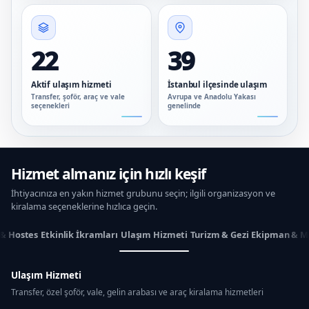
22
39
Aktif ulaşım hizmeti
İstanbul ilçesinde ulaşım
Transfer, şoför, araç ve vale
Avrupa ve Anadolu Yakası
seçenekleri
genelinde
Hizmet almanız için hızlı keşif
İhtiyacınıza en yakın hizmet grubunu seçin; ilgili organizasyon ve
kiralama seçeneklerine hızlıca geçin.
 & Hostes
Etkinlik İkramları
Ulaşım Hizmeti
Turizm & Gezi
Ekipman & M
Ulaşım Hizmeti
Transfer, özel şoför, vale, gelin arabası ve araç kiralama hizmetleri