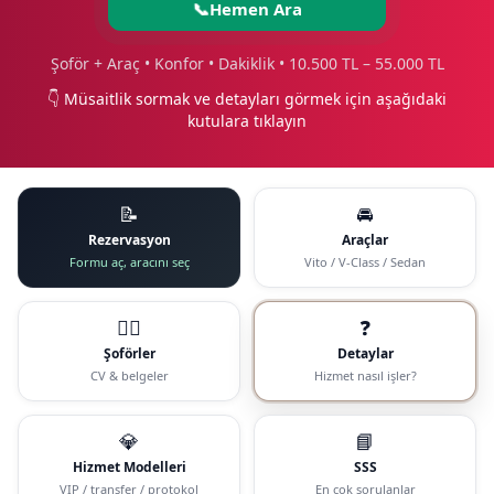
📞
Hemen Ara
Şoför + Araç • Konfor • Dakiklik • 10.500 TL – 55.000 TL
👇 Müsaitlik sormak ve detayları görmek için aşağıdaki
kutulara tıklayın
📝
🚘
Rezervasyon
Araçlar
Formu aç, aracını seç
Vito / V-Class / Sedan
🧑‍✈️
❓
Şoförler
Detaylar
CV & belgeler
Hizmet nasıl işler?
💎
📘
Hizmet Modelleri
SSS
VIP / transfer / protokol
En çok sorulanlar