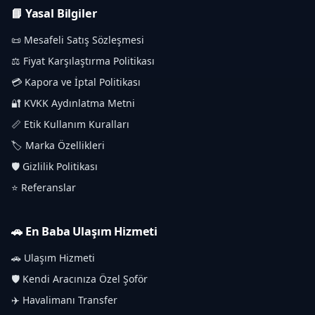
📘 Yasal Bilgiler
📜 Mesafeli Satış Sözleşmesi
⚖️ Fiyat Karşılaştırma Politikası
💳 Kapora ve İptal Politikası
🔐 KVKK Aydınlatma Metni
📏 Etik Kullanım Kuralları
🏷️ Marka Özellikleri
🛡️ Gizlilik Politikası
⭐ Referanslar
🚗 En Baba Ulaşım Hizmeti
🚗 Ulaşım Hizmeti
🛡️ Kendi Aracınıza Özel Şoför
✈️ Havalimanı Transfer