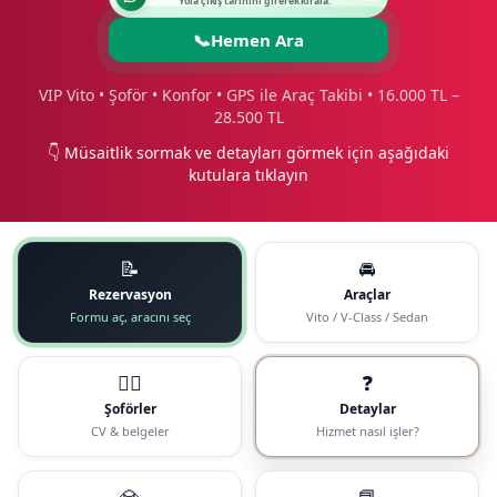
Yola çıkış tarihini girerek kirala.
📞
Hemen Ara
VIP Vito • Şoför • Konfor • GPS ile Araç Takibi • 16.000 TL –
28.500 TL
👇 Müsaitlik sormak ve detayları görmek için aşağıdaki
kutulara tıklayın
📝
🚘
Rezervasyon
Araçlar
Formu aç, aracını seç
Vito / V-Class / Sedan
🧑‍✈️
❓
Şoförler
Detaylar
CV & belgeler
Hizmet nasıl işler?
💎
📘