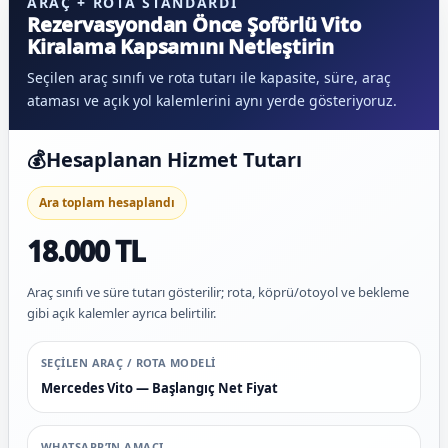
ARAÇ + ROTA STANDARDI
Rezervasyondan Önce Şoförlü Vito
Kiralama Kapsamını Netleştirin
Seçilen araç sınıfı ve rota tutarı ile kapasite, süre, araç
ataması ve açık yol kalemlerini aynı yerde gösteriyoruz.
💰
Hesaplanan Hizmet Tutarı
Ara toplam hesaplandı
18.000 TL
Araç sınıfı ve süre tutarı gösterilir; rota, köprü/otoyol ve bekleme
gibi açık kalemler ayrıca belirtilir.
SEÇILEN ARAÇ / ROTA MODELI
Mercedes Vito — Başlangıç Net Fiyat
WHATSAPP’IN AMACI