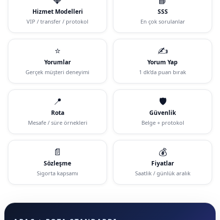
Hizmet Modelleri
SSS
VIP / transfer / protokol
En çok sorulanlar
⭐
✍️
Yorumlar
Yorum Yap
Gerçek müşteri deneyimi
1 dk’da puan bırak
📍
🛡️
Rota
Güvenlik
Mesafe / süre örnekleri
Belge + protokol
📄
💰
Sözleşme
Fiyatlar
Sigorta kapsamı
Saatlik / günlük aralık