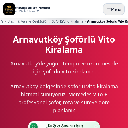
En Baba Ulaşım Hizmeti
Menü
Vip Vito İle Ulaşım.
yfa
Ulaşım & Vale ve Özel Şoför
Şoförlü Vito Kiralama
Arnavutköy Şoförlü Vito K
Arnavutköy Şoförlü Vito
Kiralama
Arnavutköy’de yoğun tempo ve uzun mesafe
için şoförlü vito kiralama.
Arnavutköy bölgesinde şoförlü vito kiralama
hizmeti sunuyoruz. Mercedes Vito +
profesyonel şoför, rota ve süreye göre
planlanır.
En Baba Araç Kiralama