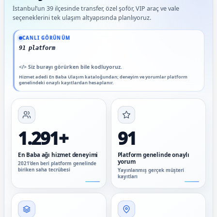
İstanbul’un 39 ilçesinde transfer, özel şoför, VIP araç ve vale
seçeneklerini tek ulaşım altyapısında planlıyoruz.
Güncel veriler: 1.291+ En Baba ağı hizmet deneyimi; 91 platform genelinde onaylı 
CANLI GÖRÜNÜM
91 platform genelinde onayl
</>
Siz burayı görürken bile kodluyoruz.
Hizmet adedi En Baba Ulaşım kataloğundan; deneyim ve yorumlar platform
genelindeki onaylı kayıtlardan hesaplanır.
1.291+
91
En Baba ağı hizmet deneyimi
Platform genelinde onaylı
yorum
2021’den beri platform genelinde
biriken saha tecrübesi
Yayınlanmış gerçek müşteri
kayıtları