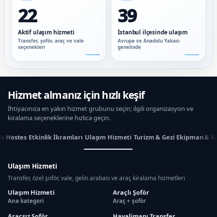
22
39
Aktif ulaşım hizmeti
İstanbul ilçesinde ulaşım
Transfer, şoför, araç ve vale
Avrupa ve Anadolu Yakası
seçenekleri
genelinde
Hizmet almanız için hızlı keşif
İhtiyacınıza en yakın hizmet grubunu seçin; ilgili organizasyon ve
kiralama seçeneklerine hızlıca geçin.
 & Hostes
Etkinlik İkramları
Ulaşım Hizmeti
Turizm & Gezi
Ekipman & M
Ulaşım Hizmeti
Transfer, özel şoför, vale, gelin arabası ve araç kiralama hizmetleri
Ulaşım Hizmeti
Araçlı Şoför
Ana kategori
Araç + şoför
Araçsız Şoför
Havalimanı Transfer