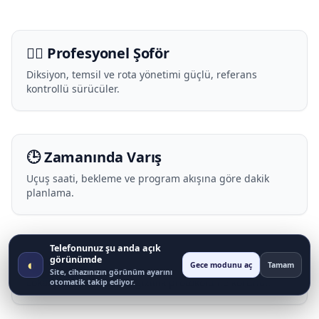
🧑‍✈️ Profesyonel Şoför
Diksiyon, temsil ve rota yönetimi güçlü, referans
kontrollü sürücüler.
🕒 Zamanında Varış
Uçuş saati, bekleme ve program akışına göre dakik
planlama.
Telefonunuz şu anda açık
🔒 Gizlilik
görünümde
◐
Gece modunu aç
Tamam
Site, cihazınızın görünüm ayarını
Lokasyon/rota bilgileri gizlilik protokolü ile korunur.
otomatik takip ediyor.