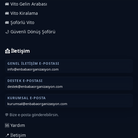
🚐 Vito Gelin Arabası
🚐 Vito Kiralama
🚐 Şoförlü Vito
🌙 Güvenli Dönüş Şoförü
📩 İletişim
GENEL İLETIŞIM E-POSTASI
info@enbabaorganizasyon.com
DESTEK E-POSTASI
destek@enbabaorganizasyon.com
KURUMSAL E-POSTA
kurumsal@enbabaorganizasyon.com
💬 Bize e-posta gönderebilirsin.
🆘 Yardım
📍 İletişim