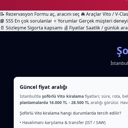
📝
Rezervasyon
Formu aç, aracını seç
🚘
Araçlar
Vito / V-Cla
📘
SSS
En çok sorulanlar
⭐
Yorumlar
Gerçek müşteri deney
📄
Sözleşme
Sigorta kapsamı
💰
Fiyatlar
Saatlik / günlük ara
Şo
İstanbul
Güncel fiyat aralığı
İstanbul’da
şoförlü Vito kiralama
fiyatları; süre, rota, 
planlamalarda 16.000 TL - 28.500 TL
aralığı görülür. Hav
Şoförlü Vito kiralama hangi durumlarda tercih edilir?
• Havalimanı karşılama & transfer (IST / SAW)