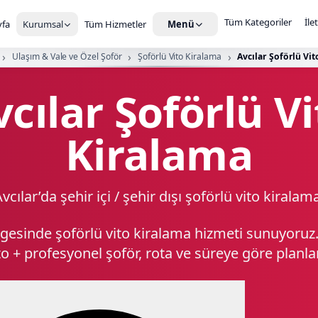
Tüm Kategoriler
İle
fa
Kurumsal
Tüm Hizmetler
Menü
Ulaşım & Vale ve Özel Şoför
Şoförlü Vito Kiralama
Avcılar Şoförlü Vi
vcılar Şoförlü Vi
Kiralama
vcılar’da şehir içi / şehir dışı şoförlü vito kiralam
lgesinde şoförlü vito kiralama hizmeti sunuyoru
to + profesyonel şoför, rota ve süreye göre planlan