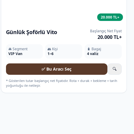
20.000 TL+
Günlük Şoförlü Vito
Başlangıç Net Fiyat
20.000 TL+
🚘 Segment
👥 Kişi
🧳 Bagaj
VIP Van
1–6
4 valiz
✅ Bu Aracı Seç
🔍
* Gösterilen tutar başlangıç net fiyatıdır. Rota + durak + bekleme + tarih
yoğunluğu ile netleşir.