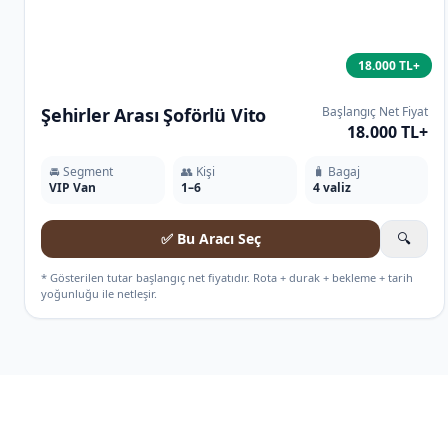
18.000 TL+
Şehirler Arası Şoförlü Vito
Başlangıç Net Fiyat
18.000 TL+
🚘 Segment
👥 Kişi
🧳 Bagaj
VIP Van
1–6
4 valiz
✅ Bu Aracı Seç
🔍
* Gösterilen tutar başlangıç net fiyatıdır. Rota + durak + bekleme + tarih
yoğunluğu ile netleşir.