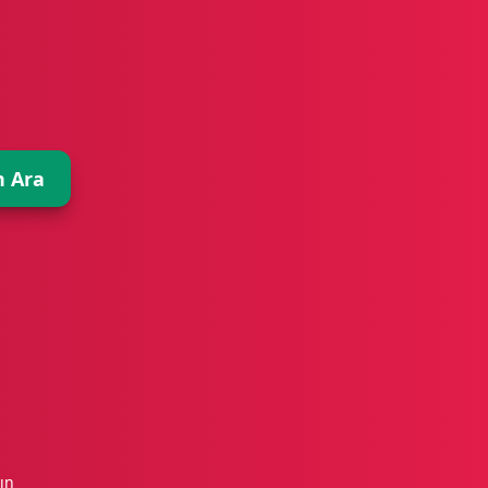
 Ara
ın