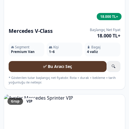
18.000 TL+
Mercedes V-Class
Başlangıç Net Fiyat
18.000 TL+
🚘 Segment
👥 Kişi
🧳 Bagaj
Premium Van
1–6
4 valiz
✅ Bu Aracı Seç
🔍
* Gösterilen tutar başlangıç net fiyatıdır. Rota + durak + bekleme + tarih
yoğunluğu ile netleşir.
Grup
VIP