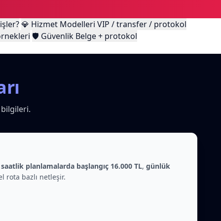
işler?
💎
Hizmet Modelleri
VIP / transfer / protokol
rnekleri
🛡️
Güvenlik
Belge + protokol
arı
ilgileri.
a
saatlik planlamalarda başlangıç 16.000 TL
,
günlük
 rota bazlı netleşir.