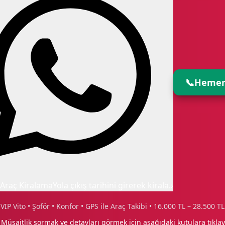
📞
Hemen
Araç Kiralama
Yola çıkış tarihini girerek kirala.
›
VIP Vito • Şoför • Konfor • GPS ile Araç Takibi • 16.000 TL – 28.500 TL
 Müsaitlik sormak ve detayları görmek için aşağıdaki kutulara tıklay