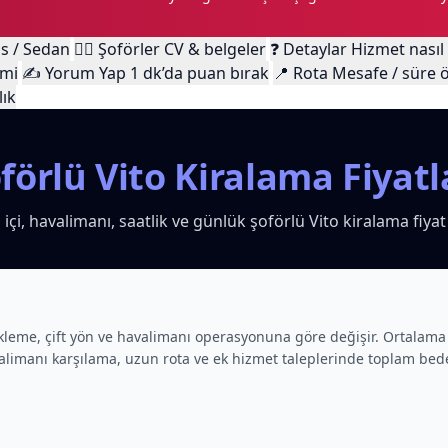
ss / Sedan
🧑‍✈️
Şoförler
CV & belgeler
❓
Detaylar
Hizmet nasıl 
imi
✍️
Yorum Yap
1 dk’da puan bırak
📍
Rota
Mesafe / süre ö
lık
förlü Vito Kiralama Fiyatl
 içi, havalimanı, saatlik ve günlük şoförlü Vito kiralama fiyat b
bekleme, çift yön ve havalimanı operasyonuna göre değişir. Ortalam
alimanı karşılama, uzun rota ve ek hizmet taleplerinde toplam bedel