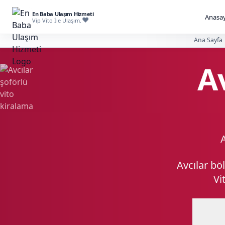
En Baba Ulaşım Hizmeti
Anasay
Vip Vito İle Ulaşım.
Ana Sayfa
A
A
Avcılar bö
Vi