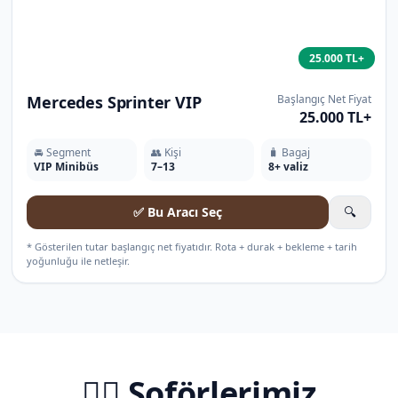
25.000 TL+
Mercedes Sprinter VIP
Başlangıç Net Fiyat
25.000 TL+
🚘 Segment
👥 Kişi
🧳 Bagaj
VIP Minibüs
7–13
8+ valiz
✅ Bu Aracı Seç
🔍
* Gösterilen tutar başlangıç net fiyatıdır. Rota + durak + bekleme + tarih
yoğunluğu ile netleşir.
🧑‍✈️ Şoförlerimiz