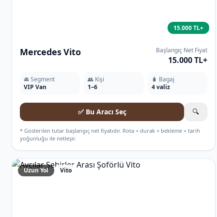
15.000 TL+
Mercedes Vito
Başlangıç Net Fiyat
15.000 TL+
🚘 Segment
👥 Kişi
🧳 Bagaj
VIP Van
1–6
4 valiz
✅ Bu Aracı Seç
🔍
* Gösterilen tutar başlangıç net fiyatıdır. Rota + durak + bekleme + tarih
yoğunluğu ile netleşir.
Uzun Yol
Vito