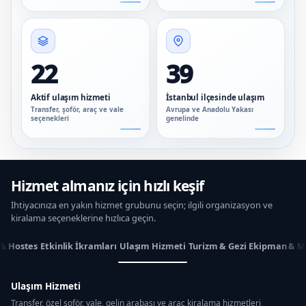
22
39
Aktif ulaşım hizmeti
İstanbul ilçesinde ulaşım
Transfer, şoför, araç ve vale
Avrupa ve Anadolu Yakası
seçenekleri
genelinde
Hizmet almanız için hızlı keşif
İhtiyacınıza en yakın hizmet grubunu seçin; ilgili organizasyon ve
kiralama seçeneklerine hızlıca geçin.
 & Hostes
Etkinlik İkramları
Ulaşım Hizmeti
Turizm & Gezi
Ekipman & M
Ulaşım Hizmeti
Transfer, özel şoför, vale, gelin arabası ve araç kiralama hizmetleri