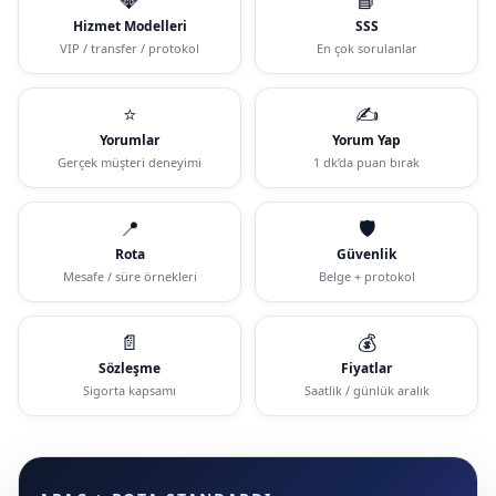
Hizmet Modelleri
SSS
VIP / transfer / protokol
En çok sorulanlar
⭐
✍️
Yorumlar
Yorum Yap
Gerçek müşteri deneyimi
1 dk’da puan bırak
📍
🛡️
Rota
Güvenlik
Mesafe / süre örnekleri
Belge + protokol
📄
💰
Sözleşme
Fiyatlar
Sigorta kapsamı
Saatlik / günlük aralık