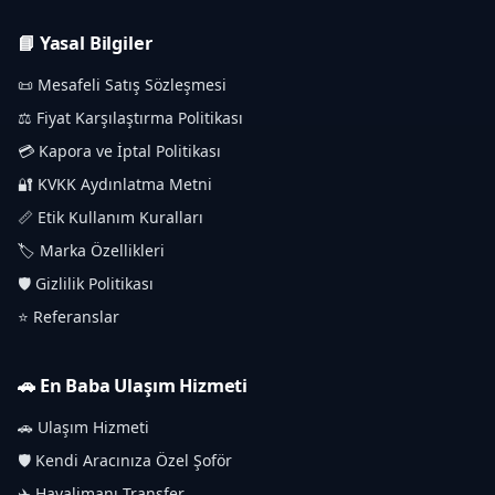
📘 Yasal Bilgiler
📜 Mesafeli Satış Sözleşmesi
⚖️ Fiyat Karşılaştırma Politikası
💳 Kapora ve İptal Politikası
🔐 KVKK Aydınlatma Metni
📏 Etik Kullanım Kuralları
🏷️ Marka Özellikleri
🛡️ Gizlilik Politikası
⭐ Referanslar
🚗 En Baba Ulaşım Hizmeti
🚗 Ulaşım Hizmeti
🛡️ Kendi Aracınıza Özel Şoför
✈️ Havalimanı Transfer