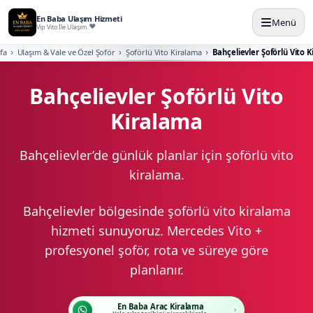
En Baba Ulaşım Hizmeti
Menü
Vip Vito İle Ulaşım.
fa
Ulaşım & Vale ve Özel Şoför
Şoförlü Vito Kiralama
Bahçelievler Şoförlü Vito 
Bahçelievler Şoförlü Vito
Kiralama
Bahçelievler’de günlük planlar için şoförlü vito
kiralama.
Bahçelievler bölgesinde şoförlü vito kiralama
hizmeti sunuyoruz. Mercedes Vito +
profesyonel şoför, rota ve süreye göre
planlanır.
En Baba Araç Kiralama