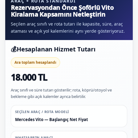
ARAÇ + ROTA STANDARDI
Rezervasyondan Önce Şoförlü Vito
Kiralama Kapsamını Netleştirin
Seçilen araç sınıfı ve rota tutarı ile kapasite, süre, araç
ataması ve açık yol kalemlerini aynı yerde gösteriyoruz.
💰
Hesaplanan Hizmet Tutarı
Ara toplam hesaplandı
18.000 TL
Araç sınıfı ve süre tutarı gösterilir; rota, köprü/otoyol ve
bekleme gibi açık kalemler ayrıca belirtilir.
SEÇILEN ARAÇ / ROTA MODELI
Mercedes Vito — Başlangıç Net Fiyat
WHATSAPP’IN AMACI