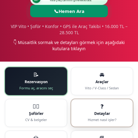
Yola çıkış tarihini girerek kirala.
📞
Hemen Ara
VIP Vito • Şoför • Konfor • GPS ile Araç Takibi • 16.000 TL –
28.500 TL
👇 Müsaitlik sormak ve detayları görmek için aşağıdaki
kutulara tıklayın
📝
🚘
Rezervasyon
Araçlar
Formu aç, aracını seç
Vito / V-Class / Sedan
🧑‍✈️
❓
Şoförler
Detaylar
CV & belgeler
Hizmet nasıl işler?
💎
📘