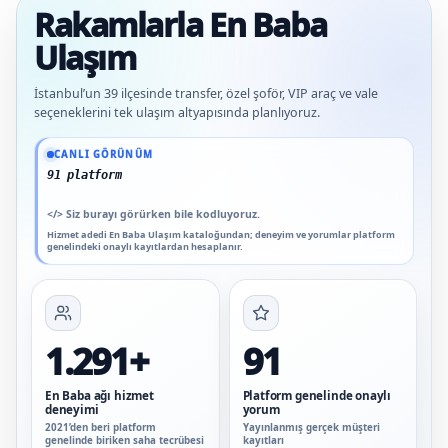
Rakamlarla En Baba
Ulaşım
İstanbul’un 39 ilçesinde transfer, özel şoför, VIP araç ve vale
seçeneklerini tek ulaşım altyapısında planlıyoruz.
Güncel veriler: 1.291+ En Baba ağı hizmet deneyimi; 91 platform genelinde onaylı
CANLI GÖRÜNÜM
91 platform genelinde onaylı yo
</>
Siz burayı görürken bile kodluyoruz.
Hizmet adedi En Baba Ulaşım kataloğundan; deneyim ve yorumlar platform
genelindeki onaylı kayıtlardan hesaplanır.
1.291+
91
En Baba ağı hizmet
Platform genelinde onaylı
deneyimi
yorum
2021’den beri platform
Yayınlanmış gerçek müşteri
genelinde biriken saha tecrübesi
kayıtları