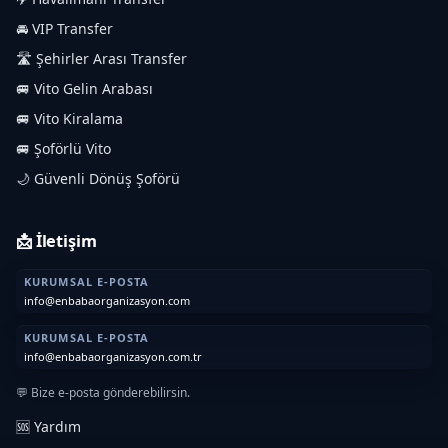
🚘 VIP Transfer
🛣️ Şehirler Arası Transfer
🚐 Vito Gelin Arabası
🚐 Vito Kiralama
🚐 Şoförlü Vito
🌙 Güvenli Dönüş Şoförü
📩 İletişim
KURUMSAL E-POSTA
info@enbabaorganizasyon.com
KURUMSAL E-POSTA
info@enbabaorganizasyon.com.tr
💬 Bize e-posta gönderebilirsin.
🆘 Yardım