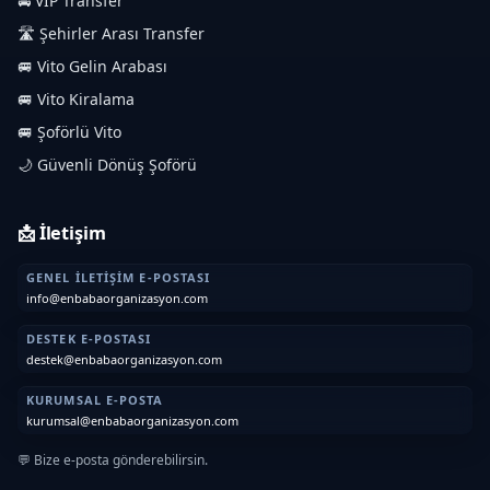
🚘 VIP Transfer
🛣️ Şehirler Arası Transfer
🚐 Vito Gelin Arabası
🚐 Vito Kiralama
🚐 Şoförlü Vito
🌙 Güvenli Dönüş Şoförü
📩 İletişim
GENEL İLETIŞIM E-POSTASI
info@enbabaorganizasyon.com
DESTEK E-POSTASI
destek@enbabaorganizasyon.com
KURUMSAL E-POSTA
kurumsal@enbabaorganizasyon.com
💬 Bize e-posta gönderebilirsin.