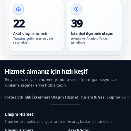
22
39
Aktif ulaşım hizmeti
İstanbul ilçesinde ulaşım
Transfer, şoför, araç ve vale
Avrupa ve Anadolu Yakası
seçenekleri
genelinde
Hizmet almanız için hızlı keşif
İhtiyacınıza en yakın hizmet grubunu seçin; ilgili organizasyon ve
kiralama seçeneklerine hızlıca geçin.
 & Hostes
Etkinlik İkramları
Ulaşım Hizmeti
Turizm & Gezi
Ekipman & M
Ulaşım Hizmeti
Transfer, özel şoför, vale, gelin arabası ve araç kiralama hizmetleri
Ulaşım Hizmeti
Araçlı Şoför