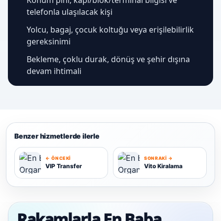
telefonla ulaşılacak kişi
Yolcu, bagaj, çocuk koltuğu veya erişilebilirlik
gereksinimi
Bekleme, çoklu durak, dönüş ve şehir dışına
devam ihtimali
Benzer hizmetlerde ilerle
← ÖNCEKI
SONRAKI →
VIP Transfer
Vito Kiralama
V
V
Rakamlarla En Baba