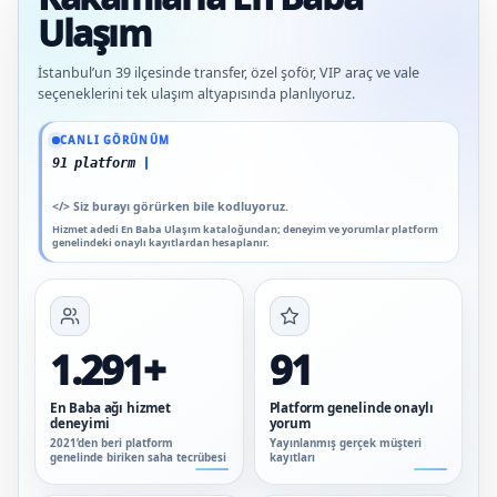
Ulaşım
İstanbul’un 39 ilçesinde transfer, özel şoför, VIP araç ve vale
seçeneklerini tek ulaşım altyapısında planlıyoruz.
Güncel veriler: 1.291+ En Baba ağı hizmet deneyimi; 91 platform genelinde onaylı
CANLI GÖRÜNÜM
91 platform genelinde onaylı yorum
</>
Siz burayı görürken bile kodluyoruz.
Hizmet adedi En Baba Ulaşım kataloğundan; deneyim ve yorumlar platform
genelindeki onaylı kayıtlardan hesaplanır.
1.291+
91
En Baba ağı hizmet
Platform genelinde onaylı
deneyimi
yorum
2021’den beri platform
Yayınlanmış gerçek müşteri
genelinde biriken saha tecrübesi
kayıtları