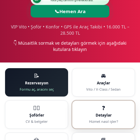
Yola çıkış tarihini girerek kirala.
📞
Hemen Ara
VIP Vito • Şoför • Konfor • GPS ile Araç Takibi • 16.000 TL –
28.500 TL
👇 Müsaitlik sormak ve detayları görmek için aşağıdaki
kutulara tıklayın
📝
🚘
Rezervasyon
Araçlar
Formu aç, aracını seç
Vito / V-Class / Sedan
🧑‍✈️
❓
Şoförler
Detaylar
CV & belgeler
Hizmet nasıl işler?
💎
📘