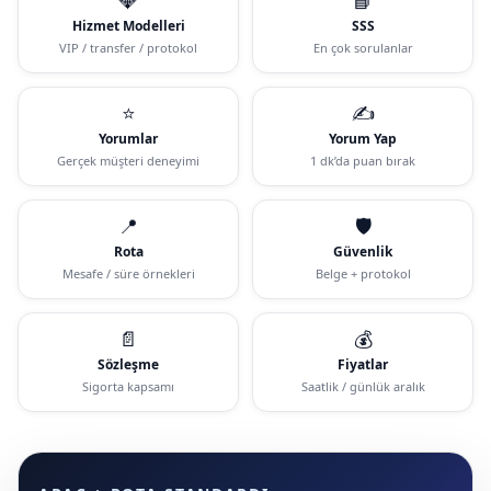
Hizmet Modelleri
SSS
VIP / transfer / protokol
En çok sorulanlar
⭐
✍️
Yorumlar
Yorum Yap
Gerçek müşteri deneyimi
1 dk’da puan bırak
📍
🛡️
Rota
Güvenlik
Mesafe / süre örnekleri
Belge + protokol
📄
💰
Sözleşme
Fiyatlar
Sigorta kapsamı
Saatlik / günlük aralık