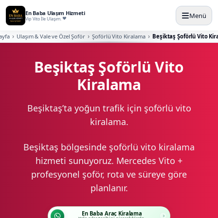
En Baba Ulaşım Hizmeti
Menü
Vip Vito İle Ulaşım.
ayfa
Ulaşım & Vale ve Özel Şoför
Şoförlü Vito Kiralama
Beşiktaş Şoförlü Vito Ki
Beşiktaş Şoförlü Vito
Kiralama
Beşiktaş’ta yoğun trafik için şoförlü vito
kiralama.
Beşiktaş bölgesinde şoförlü vito kiralama
hizmeti sunuyoruz. Mercedes Vito +
profesyonel şoför, rota ve süreye göre
planlanır.
En Baba Araç Kiralama