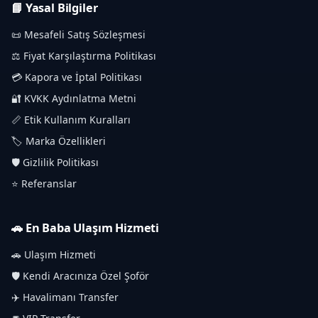
📘 Yasal Bilgiler
📜 Mesafeli Satış Sözleşmesi
⚖️ Fiyat Karşılaştırma Politikası
💳 Kapora ve İptal Politikası
🔐 KVKK Aydınlatma Metni
📏 Etik Kullanım Kuralları
🏷️ Marka Özellikleri
🛡️ Gizlilik Politikası
⭐ Referanslar
🚗 En Baba Ulaşım Hizmeti
🚗 Ulaşım Hizmeti
🛡️ Kendi Aracınıza Özel Şoför
✈️ Havalimanı Transfer