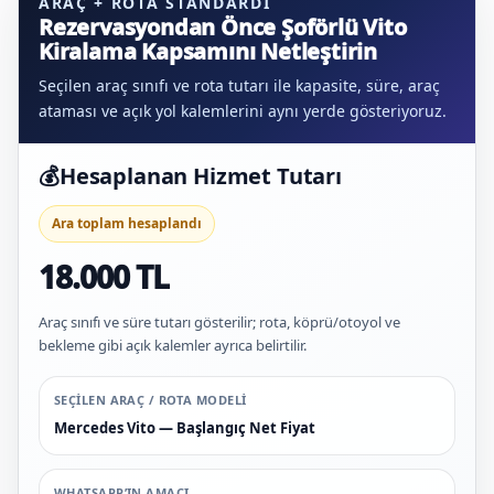
ARAÇ + ROTA STANDARDI
Rezervasyondan Önce Şoförlü Vito
Kiralama Kapsamını Netleştirin
Seçilen araç sınıfı ve rota tutarı ile kapasite, süre, araç
ataması ve açık yol kalemlerini aynı yerde gösteriyoruz.
💰
Hesaplanan Hizmet Tutarı
Ara toplam hesaplandı
18.000 TL
Araç sınıfı ve süre tutarı gösterilir; rota, köprü/otoyol ve
bekleme gibi açık kalemler ayrıca belirtilir.
SEÇILEN ARAÇ / ROTA MODELI
Mercedes Vito — Başlangıç Net Fiyat
WHATSAPP’IN AMACI