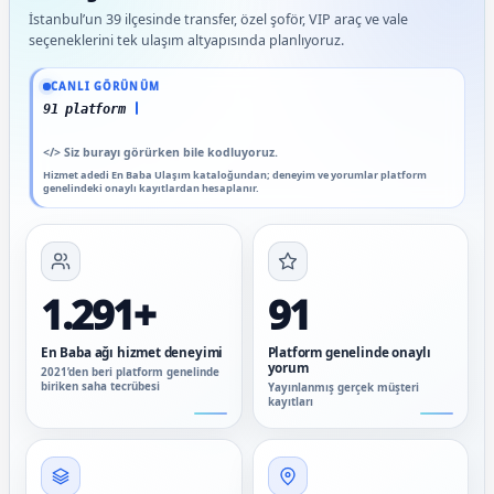
İstanbul’un 39 ilçesinde transfer, özel şoför, VIP araç ve vale
seçeneklerini tek ulaşım altyapısında planlıyoruz.
Güncel veriler: 1.291+ En Baba ağı hizmet deneyimi; 91 platform genelinde onaylı 
CANLI GÖRÜNÜM
91 platform genelinde onaylı
</>
Siz burayı görürken bile kodluyoruz.
Hizmet adedi En Baba Ulaşım kataloğundan; deneyim ve yorumlar platform
genelindeki onaylı kayıtlardan hesaplanır.
1.291+
91
En Baba ağı hizmet deneyimi
Platform genelinde onaylı
yorum
2021’den beri platform genelinde
biriken saha tecrübesi
Yayınlanmış gerçek müşteri
kayıtları