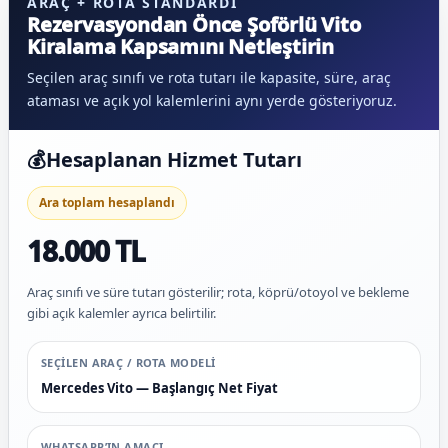
ARAÇ + ROTA STANDARDI
Rezervasyondan Önce Şoförlü Vito
Kiralama Kapsamını Netleştirin
Seçilen araç sınıfı ve rota tutarı ile kapasite, süre, araç
ataması ve açık yol kalemlerini aynı yerde gösteriyoruz.
💰
Hesaplanan Hizmet Tutarı
Ara toplam hesaplandı
18.000 TL
Araç sınıfı ve süre tutarı gösterilir; rota, köprü/otoyol ve bekleme
gibi açık kalemler ayrıca belirtilir.
SEÇILEN ARAÇ / ROTA MODELI
Mercedes Vito — Başlangıç Net Fiyat
WHATSAPP’IN AMACI