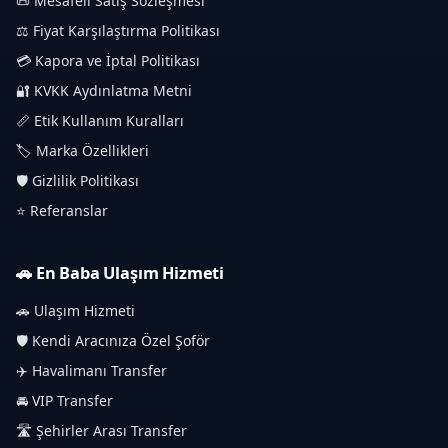
📜 Mesafeli Satış Sözleşmesi
⚖️ Fiyat Karşılaştırma Politikası
💳 Kapora ve İptal Politikası
🔐 KVKK Aydınlatma Metni
📏 Etik Kullanım Kuralları
🏷️ Marka Özellikleri
🛡️ Gizlilik Politikası
⭐ Referanslar
🚗 En Baba Ulaşım Hizmeti
🚗 Ulaşım Hizmeti
🛡️ Kendi Aracınıza Özel Şoför
✈️ Havalimanı Transfer
🚘 VIP Transfer
🛣️ Şehirler Arası Transfer