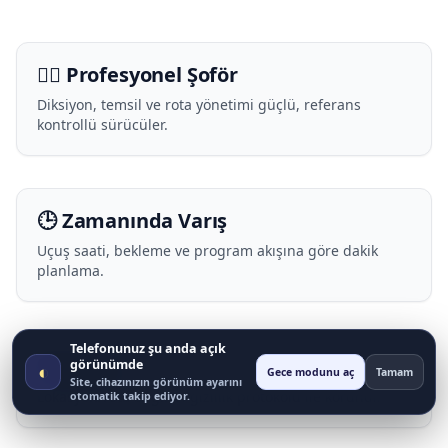
🧑‍✈️ Profesyonel Şoför
Diksiyon, temsil ve rota yönetimi güçlü, referans
kontrollü sürücüler.
🕒 Zamanında Varış
Uçuş saati, bekleme ve program akışına göre dakik
planlama.
Telefonunuz şu anda açık
🔒 Gizlilik
görünümde
◐
Gece modunu aç
Tamam
Site, cihazınızın görünüm ayarını
Lokasyon/rota bilgileri gizlilik protokolü ile korunur.
otomatik takip ediyor.