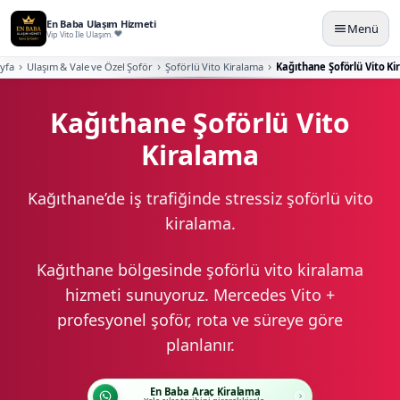
En Baba Ulaşım Hizmeti
Menü
Vip Vito İle Ulaşım.
yfa
Ulaşım & Vale ve Özel Şoför
Şoförlü Vito Kiralama
Kağıthane Şoförlü Vito K
Kağıthane Şoförlü Vito
Kiralama
Kağıthane’de iş trafiğinde stressiz şoförlü vito
kiralama.
Kağıthane bölgesinde şoförlü vito kiralama
hizmeti sunuyoruz. Mercedes Vito +
profesyonel şoför, rota ve süreye göre
planlanır.
En Baba Araç Kiralama