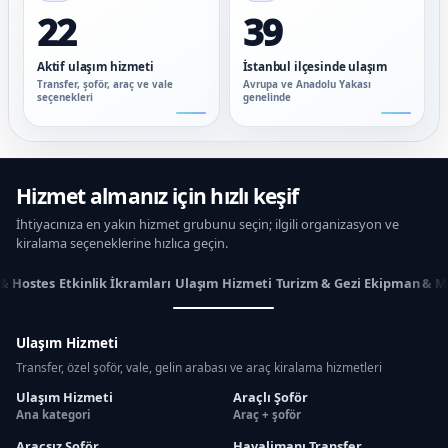
22
39
Aktif ulaşım hizmeti
İstanbul ilçesinde ulaşım
Transfer, şoför, araç ve vale
Avrupa ve Anadolu Yakası
seçenekleri
genelinde
Hizmet almanız için hızlı keşif
İhtiyacınıza en yakın hizmet grubunu seçin; ilgili organizasyon ve
kiralama seçeneklerine hızlıca geçin.
 & Hostes
Etkinlik İkramları
Ulaşım Hizmeti
Turizm & Gezi
Ekipman & M
Ulaşım Hizmeti
Transfer, özel şoför, vale, gelin arabası ve araç kiralama hizmetleri
Ulaşım Hizmeti
Araçlı Şoför
Ana kategori
Araç + şoför
Araçsız Şoför
Havalimanı Transfer