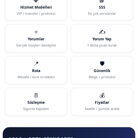
Hizmet Modelleri
SSS
VIP / transfer / protokol
En çok sorulanlar
⭐
✍️
Yorumlar
Yorum Yap
Gerçek müşteri deneyimi
1 dk’da puan bırak
📍
🛡️
Rota
Güvenlik
Mesafe / süre örnekleri
Belge + protokol
📄
💰
Sözleşme
Fiyatlar
Sigorta kapsamı
Saatlik / günlük aralık