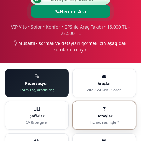
Yola çıkış tarihini girerek kirala.
📞
Hemen Ara
VIP Vito • Şoför • Konfor • GPS ile Araç Takibi • 16.000 TL –
28.500 TL
👇 Müsaitlik sormak ve detayları görmek için aşağıdaki
kutulara tıklayın
📝
🚘
Rezervasyon
Araçlar
Formu aç, aracını seç
Vito / V-Class / Sedan
🧑‍✈️
❓
Şoförler
Detaylar
CV & belgeler
Hizmet nasıl işler?
💎
📘