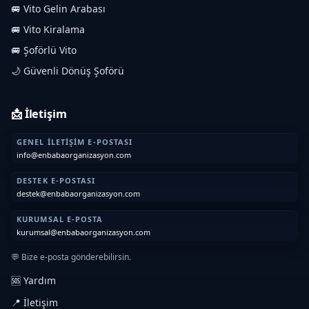
🚐 Vito Gelin Arabası
🚐 Vito Kiralama
🚐 Şoförlü Vito
🌙 Güvenli Dönüş Şoförü
📩 İletişim
GENEL İLETIŞIM E-POSTASI
info@enbabaorganizasyon.com
DESTEK E-POSTASI
destek@enbabaorganizasyon.com
KURUMSAL E-POSTA
kurumsal@enbabaorganizasyon.com
💬 Bize e-posta gönderebilirsin.
🆘 Yardım
📍 İletişim