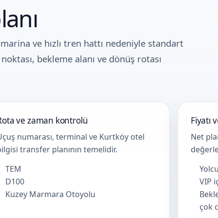
lanı
arina ve hızlı tren hattı nedeniyle standart
a noktası, bekleme alanı ve dönüş rotası
Rota ve zaman kontrolü
Fiyatı 
Uçuş numarası, terminal ve Kurtköy otel
Net pla
bilgisi transfer planının temelidir.
değerle
TEM
Yolcu
D100
VIP i
Kuzey Marmara Otoyolu
Bekl
çok d