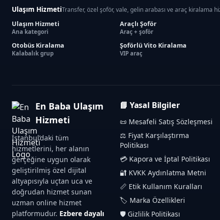
Ulaşım Hizmeti
Transfer, özel şoför, vale, gelin arabası ve araç kiralama h
Ulaşım Hizmeti
Araçlı Şoför
Ana kategori
Araç + şoför
Otobüs Kiralama
Şoförlü Vito Kiralama
Kalabalık grup
VIP araç
📘 Yasal Bilgiler
En Baba Ulaşım
Hizmeti
📜 Mesafeli Satış Sözleşmesi
⚖️ Fiyat Karşılaştırma
İstanbul’daki tüm
Politikası
hizmetlerini, her alanın
💳 Kapora ve İptal Politikası
gerçeğine uygun olarak
geliştirilmiş özel dijital
🔐 KVKK Aydınlatma Metni
altyapısıyla uçtan uca ve
📏 Etik Kullanım Kuralları
doğrudan hizmet sunan
🏷️ Marka Özellikleri
uzman online hizmet
platformudur.
Ezbere dayalı
🛡️ Gizlilik Politikası