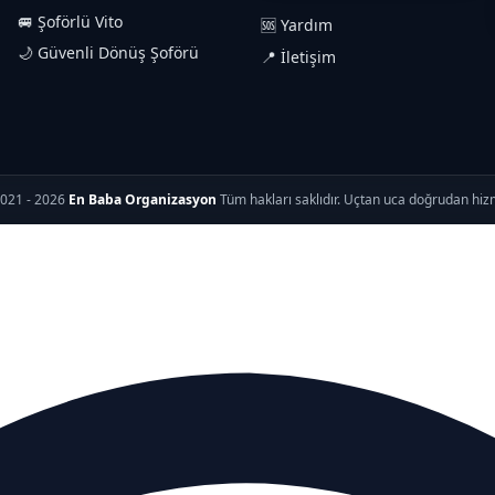
🚐 Şoförlü Vito
🆘 Yardım
🌙 Güvenli Dönüş Şoförü
📍 İletişim
021 - 2026
En Baba Organizasyon
Tüm hakları saklıdır. Uçtan uca doğrudan hiz