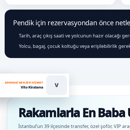
Pendik için rezervasyondan önce netleş
Tarih, araç çıkış saati ve yolcunun hazır olacağı ge
Yolcu, bagaj, çocuk koltuğu veya erişilebilirlik gere
SONRAKI BENZER HIZMET
V
Vito Kiralama
Rakamlarla En Baba 
İstanbul’un 39 ilçesinde transfer, özel şoför, VIP ar