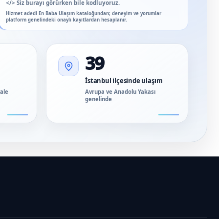
</>
Siz burayı görürken bile kodluyoruz.
Hizmet adedi En Baba Ulaşım kataloğundan; deneyim ve yorumlar
platform genelindeki onaylı kayıtlardan hesaplanır.
39
İstanbul ilçesinde ulaşım
vale
Avrupa ve Anadolu Yakası
genelinde