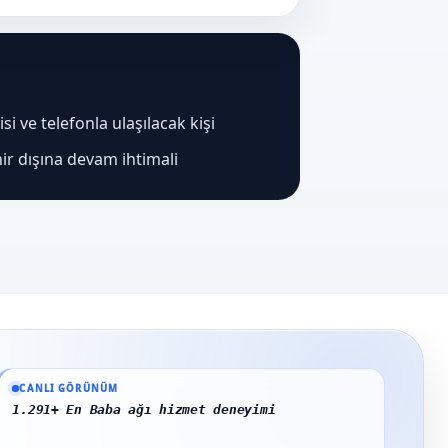
i ve telefonla ulaşılacak kişi
ir dışına devam ihtimali
Güncel veriler: 1.291+ En Baba ağı hizmet deneyimi; 91 platform genelinde ona
CANLI GÖRÜNÜM
1.291+ En Baba ağı hizmet deneyimi