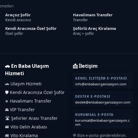
izmetleri
Araçsız Şoför
Havalimanı Transfer
Kendi aracınız
Transfer
Kendi Aracınıza Özel Şoför
Şoförlü Araç Kiralama
Özel şoför
Araç + şoför
🚗 En Baba Ulaşım
📩 İletişim
Hizmeti
GENEL İLETIŞIM E-POSTASI
🚗 Ulaşım Hizmeti
info@enbabaorganizasyon.com
🛡️ Kendi Aracınıza Özel Şoför
DESTEK E-POSTASI
✈️ Havalimanı Transfer
destek@enbabaorganizasyon.com
🚘 VIP Transfer
KURUMSAL E-POSTA
🛣️ Şehirler Arası Transfer
kurumsal@enbabaorganizasyon.c
om
🚐 Vito Gelin Arabası
🚐 Vito Kiralama
💬 Bize e-posta gönderebilirsin.