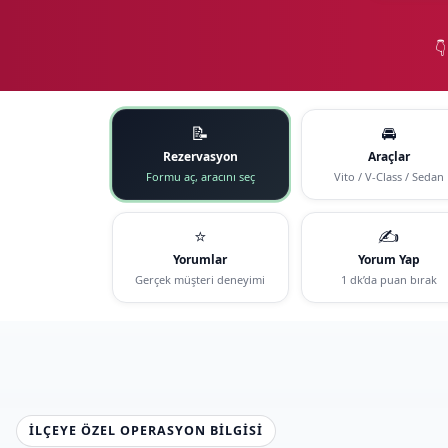

📝
🚘
Rezervasyon
Araçlar
Formu aç, aracını seç
Vito / V-Class / Sedan
⭐
✍️
Yorumlar
Yorum Yap
Gerçek müşteri deneyimi
1 dk’da puan bırak
İLÇEYE ÖZEL OPERASYON BILGISI