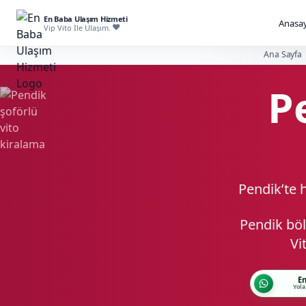
En Baba Ulaşım Hizmeti
Anasay
Vip Vito İle Ulaşım.
Ana Sayfa
P
Pendik’te h
Pendik böl
Vi
En
Yola