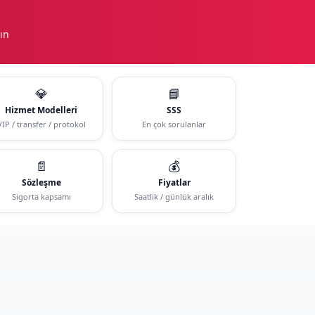
ın
💎
📘
Hizmet Modelleri
SSS
VIP / transfer / protokol
En çok sorulanlar
📄
💰
Sözleşme
Fiyatlar
Sigorta kapsamı
Saatlik / günlük aralık