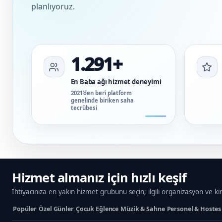
planlıyoruz.
1.291+
En Baba ağı hizmet deneyimi
2021’den beri platform
genelinde biriken saha
tecrübesi
Hizmet almanız için hızlı keşif
İhtiyacınıza en yakın hizmet grubunu seçin; ilgili organizasyon ve ki
Popüler
Özel Günler
Çocuk Eğlence
Müzik & Sahne
Personel & Hostes