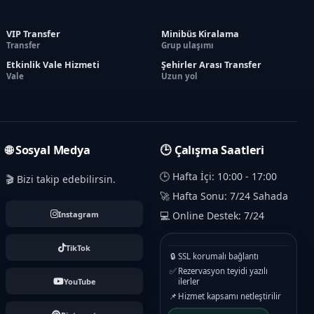
VIP Transfer
Minibüs Kiralama
Transfer
Grup ulaşımı
Etkinlik Vale Hizmeti
Şehirler Arası Transfer
Vale
Uzun yol
🌐 Sosyal Medya
🕒 Çalışma Saatleri
🕒 Hafta İçi: 10:00 - 17:00
🎬 Bizi takip edebilirsin.
🚀 Hafta Sonu: 7/24 Sahada
Instagram
💻 Online Destek: 7/24
TikTok
🔒
SSL korumalı bağlantı
✅
Rezervasyon teyidi yazılı
YouTube
ilerler
📌
Hizmet kapsamı netleştirilir