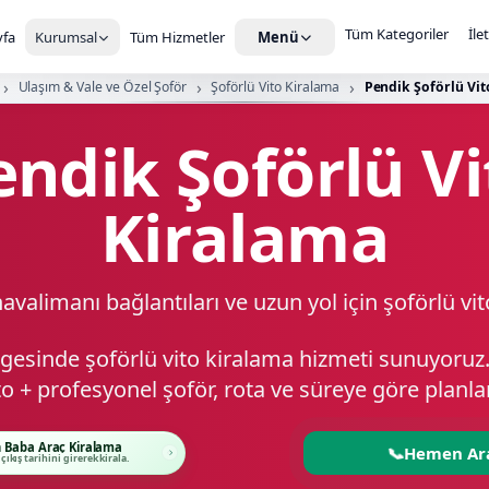
Tüm Kategoriler
İle
fa
Kurumsal
Tüm Hizmetler
Menü
Ulaşım & Vale ve Özel Şoför
Şoförlü Vito Kiralama
Pendik Şoförlü Vit
endik Şoförlü Vi
Kiralama
avalimanı bağlantıları ve uzun yol için şoförlü vi
gesinde şoförlü vito kiralama hizmeti sunuyoru
to + profesyonel şoför, rota ve süreye göre planlan
 Baba Araç Kiralama
📞
Hemen Ar
 çıkış tarihini girerek kirala.