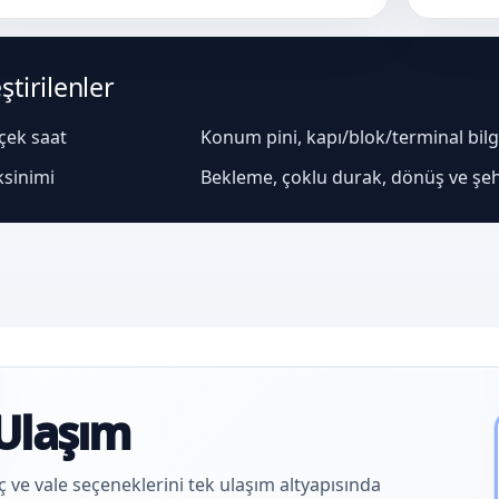
tirilenler
rçek saat
Konum pini, kapı/blok/terminal bilgis
ksinimi
Bekleme, çoklu durak, dönüş ve şeh
Ulaşım
aç ve vale seçeneklerini tek ulaşım altyapısında