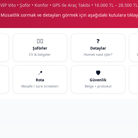
VIP Vito • Şoför • Konfor • GPS ile Araç Takibi • 16.000 TL – 28.500 TL
 Müsaitlik sormak ve detayları görmek için aşağıdaki kutulara tıklay
🧑‍✈️
❓
Şoförler
Detaylar
CV & belgeler
Hizmet nasıl işler?
📍
🛡️
Rota
Güvenlik
Mesafe / süre örnekleri
Belge + protokol