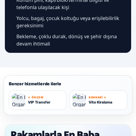
telefonla ulaşılacak kişi
Yolcu, bagaj, çocuk koltuğu veya erişilebilirlik
gereksinimi
Bekleme, çoklu durak, dönüş ve şehir dışına
devam ihtimali
Benzer hizmetlerde ilerle
← ÖNCEKI
SONRAKI →
VIP Transfer
Vito Kiralama
V
V
Rakamlarla En Baba