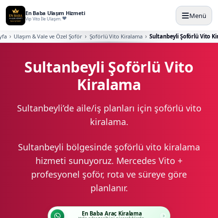
En Baba Ulaşım Hizmeti
Menü
Vip Vito İle Ulaşım.
yfa
Ulaşım & Vale ve Özel Şoför
Şoförlü Vito Kiralama
Sultanbeyli Şoförlü Vito K
Sultanbeyli Şoförlü Vito
Kiralama
Sultanbeyli’de aile/iş planları için şoförlü vito
kiralama.
Sultanbeyli bölgesinde şoförlü vito kiralama
hizmeti sunuyoruz. Mercedes Vito +
profesyonel şoför, rota ve süreye göre
planlanır.
En Baba Araç Kiralama