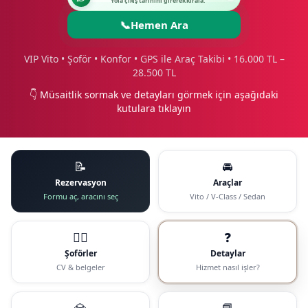
Yola çıkış tarihini girerek kirala.
📞
Hemen Ara
VIP Vito • Şoför • Konfor • GPS ile Araç Takibi • 16.000 TL –
28.500 TL
👇 Müsaitlik sormak ve detayları görmek için aşağıdaki
kutulara tıklayın
📝
🚘
Rezervasyon
Araçlar
Formu aç, aracını seç
Vito / V-Class / Sedan
🧑‍✈️
❓
Şoförler
Detaylar
CV & belgeler
Hizmet nasıl işler?
💎
📘