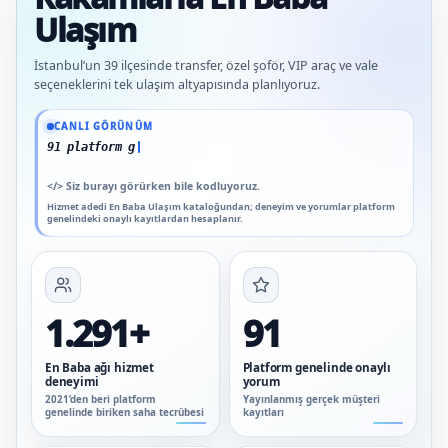
Ulaşım
İstanbul’un 39 ilçesinde transfer, özel şoför, VIP araç ve vale
seçeneklerini tek ulaşım altyapısında planlıyoruz.
Güncel veriler: 1.291+ En Baba ağı hizmet deneyimi; 91 platform genelinde onaylı
CANLI GÖRÜNÜM
91 platform genelinde onaylı yoru
</>
Siz burayı görürken bile kodluyoruz.
Hizmet adedi En Baba Ulaşım kataloğundan; deneyim ve yorumlar platform
genelindeki onaylı kayıtlardan hesaplanır.
1.291+
91
En Baba ağı hizmet
Platform genelinde onaylı
deneyimi
yorum
2021’den beri platform
Yayınlanmış gerçek müşteri
genelinde biriken saha tecrübesi
kayıtları