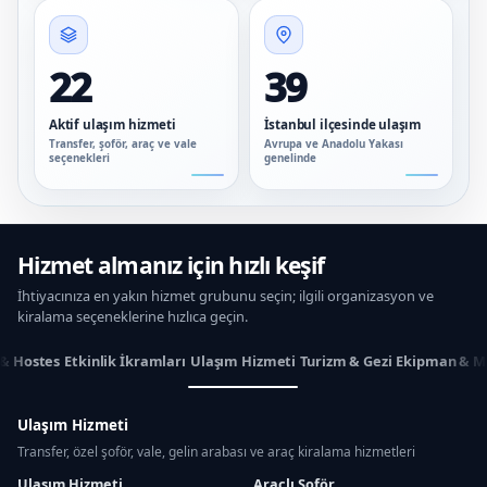
22
39
Aktif ulaşım hizmeti
İstanbul ilçesinde ulaşım
Transfer, şoför, araç ve vale
Avrupa ve Anadolu Yakası
seçenekleri
genelinde
Hizmet almanız için hızlı keşif
İhtiyacınıza en yakın hizmet grubunu seçin; ilgili organizasyon ve
kiralama seçeneklerine hızlıca geçin.
 & Hostes
Etkinlik İkramları
Ulaşım Hizmeti
Turizm & Gezi
Ekipman & M
Ulaşım Hizmeti
Transfer, özel şoför, vale, gelin arabası ve araç kiralama hizmetleri
Ulaşım Hizmeti
Araçlı Şoför