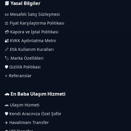
📘 Yasal Bilgiler
📜 Mesafeli Satış Sözleşmesi
⚖️ Fiyat Karşılaştırma Politikası
💳 Kapora ve İptal Politikası
🔐 KVKK Aydınlatma Metni
📏 Etik Kullanım Kuralları
🏷️ Marka Özellikleri
🛡️ Gizlilik Politikası
⭐ Referanslar
🚗 En Baba Ulaşım Hizmeti
🚗 Ulaşım Hizmeti
🛡️ Kendi Aracınıza Özel Şoför
✈️ Havalimanı Transfer