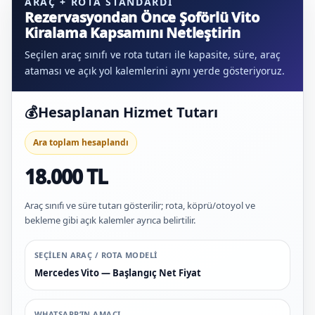
ARAÇ + ROTA STANDARDI
Rezervasyondan Önce Şoförlü Vito
Kiralama Kapsamını Netleştirin
Seçilen araç sınıfı ve rota tutarı ile kapasite, süre, araç
ataması ve açık yol kalemlerini aynı yerde gösteriyoruz.
💰
Hesaplanan Hizmet Tutarı
Ara toplam hesaplandı
18.000 TL
Araç sınıfı ve süre tutarı gösterilir; rota, köprü/otoyol ve
bekleme gibi açık kalemler ayrıca belirtilir.
SEÇILEN ARAÇ / ROTA MODELI
Mercedes Vito — Başlangıç Net Fiyat
WHATSAPP’IN AMACI