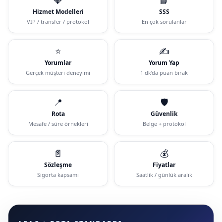
Hizmet Modelleri
SSS
VIP / transfer / protokol
En çok sorulanlar
⭐
✍️
Yorumlar
Yorum Yap
Gerçek müşteri deneyimi
1 dk’da puan bırak
📍
🛡️
Rota
Güvenlik
Mesafe / süre örnekleri
Belge + protokol
📄
💰
Sözleşme
Fiyatlar
Sigorta kapsamı
Saatlik / günlük aralık