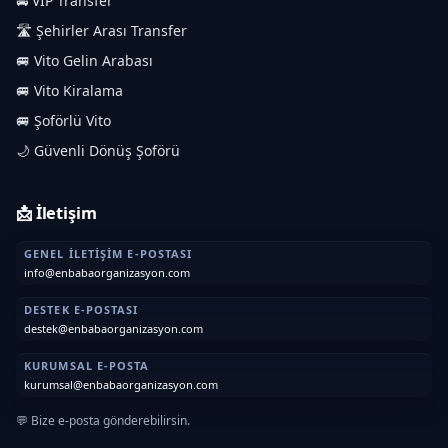
🚘 VIP Transfer
🛣️ Şehirler Arası Transfer
🚐 Vito Gelin Arabası
🚐 Vito Kiralama
🚐 Şoförlü Vito
🌙 Güvenli Dönüş Şoförü
📩 İletişim
GENEL İLETIŞIM E-POSTASI
info@enbabaorganizasyon.com
DESTEK E-POSTASI
destek@enbabaorganizasyon.com
KURUMSAL E-POSTA
kurumsal@enbabaorganizasyon.com
💬 Bize e-posta gönderebilirsin.