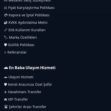
📜 Mesafeli Satış Sözleşmesi
⚖️ Fiyat Karşılaştırma Politikası
💳 Kapora ve İptal Politikası
🔐 KVKK Aydınlatma Metni
📏 Etik Kullanım Kuralları
🏷️ Marka Özellikleri
🛡️ Gizlilik Politikası
⭐ Referanslar
🚗 En Baba Ulaşım Hizmeti
🚗 Ulaşım Hizmeti
🛡️ Kendi Aracınıza Özel Şoför
✈️ Havalimanı Transfer
🚘 VIP Transfer
🛣️ Şehirler Arası Transfer