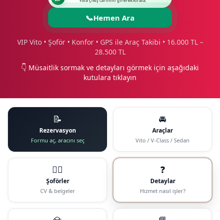
Yola çıkış tarihini girerek kirala.
📞
Hemen Ara
VIP Vito • Şoför • Konfor • GPS ile Araç Takibi • 16.000 TL –
28.500 TL
👇 Müsaitlik sormak ve detayları görmek için aşağıdaki
kutulara tıklayın
📝
🚘
Rezervasyon
Araçlar
Formu aç, aracını seç
Vito / V-Class / Sedan
🧑‍✈️
❓
Şoförler
Detaylar
CV & belgeler
Hizmet nasıl işler?
💎
📘