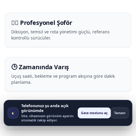
🧑‍✈️ Profesyonel Şoför
Diksiyon, temsil ve rota yönetimi güçlü, referans
kontrollü sürücüler.
🕒 Zamanında Varış
Uçuş saati, bekleme ve program akışına göre dakik
planlama.
Telefonunuz şu anda açık
🔒 Gizlilik
görünümde
◐
Gece modunu aç
Tamam
Site, cihazınızın görünüm ayarını
Lokasyon/rota bilgileri gizlilik protokolü ile korunur.
otomatik takip ediyor.