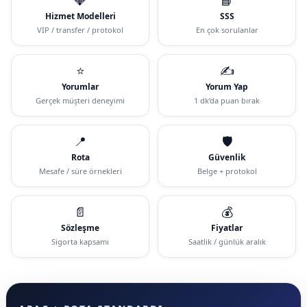
Hizmet Modelleri
SSS
VIP / transfer / protokol
En çok sorulanlar
⭐
✍️
Yorumlar
Yorum Yap
Gerçek müşteri deneyimi
1 dk’da puan bırak
📍
🛡️
Rota
Güvenlik
Mesafe / süre örnekleri
Belge + protokol
📄
💰
Sözleşme
Fiyatlar
Sigorta kapsamı
Saatlik / günlük aralık