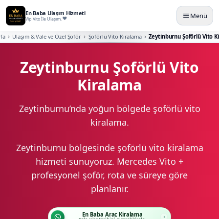
En Baba Ulaşım Hizmeti
Menü
Vip Vito İle Ulaşım.
fa
Ulaşım & Vale ve Özel Şoför
Şoförlü Vito Kiralama
Zeytinburnu Şoförlü Vito 
Zeytinburnu Şoförlü Vito
Kiralama
Zeytinburnu’nda yoğun bölgede şoförlü vito
kiralama.
Zeytinburnu bölgesinde şoförlü vito kiralama
hizmeti sunuyoruz. Mercedes Vito +
profesyonel şoför, rota ve süreye göre
planlanır.
En Baba Araç Kiralama