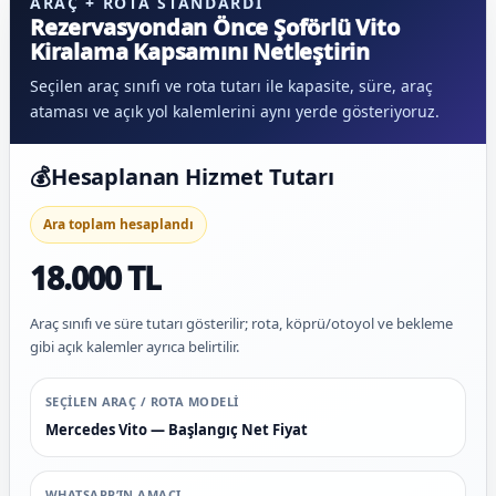
ARAÇ + ROTA STANDARDI
Rezervasyondan Önce Şoförlü Vito
Kiralama Kapsamını Netleştirin
Seçilen araç sınıfı ve rota tutarı ile kapasite, süre, araç
ataması ve açık yol kalemlerini aynı yerde gösteriyoruz.
💰
Hesaplanan Hizmet Tutarı
Ara toplam hesaplandı
18.000 TL
Araç sınıfı ve süre tutarı gösterilir; rota, köprü/otoyol ve bekleme
gibi açık kalemler ayrıca belirtilir.
SEÇILEN ARAÇ / ROTA MODELI
Mercedes Vito — Başlangıç Net Fiyat
WHATSAPP’IN AMACI