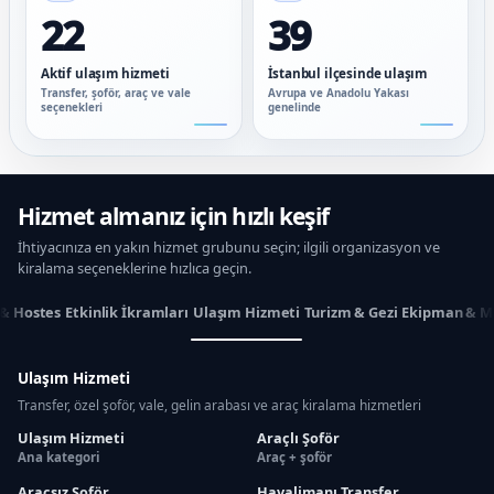
22
39
Aktif ulaşım hizmeti
İstanbul ilçesinde ulaşım
Transfer, şoför, araç ve vale
Avrupa ve Anadolu Yakası
seçenekleri
genelinde
Hizmet almanız için hızlı keşif
İhtiyacınıza en yakın hizmet grubunu seçin; ilgili organizasyon ve
kiralama seçeneklerine hızlıca geçin.
 & Hostes
Etkinlik İkramları
Ulaşım Hizmeti
Turizm & Gezi
Ekipman & M
Ulaşım Hizmeti
Transfer, özel şoför, vale, gelin arabası ve araç kiralama hizmetleri
Ulaşım Hizmeti
Araçlı Şoför
Ana kategori
Araç + şoför
Araçsız Şoför
Havalimanı Transfer