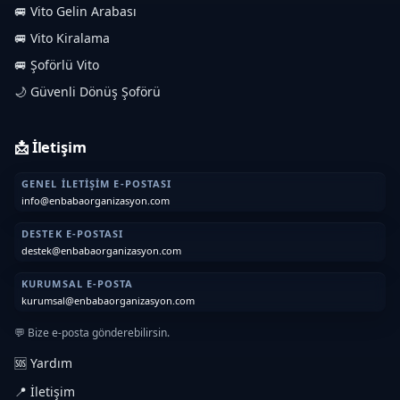
🚐 Vito Gelin Arabası
🚐 Vito Kiralama
🚐 Şoförlü Vito
🌙 Güvenli Dönüş Şoförü
📩 İletişim
GENEL İLETIŞIM E-POSTASI
info@enbabaorganizasyon.com
DESTEK E-POSTASI
destek@enbabaorganizasyon.com
KURUMSAL E-POSTA
kurumsal@enbabaorganizasyon.com
💬 Bize e-posta gönderebilirsin.
🆘 Yardım
📍 İletişim