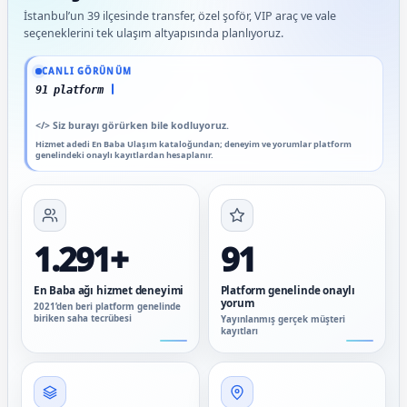
İstanbul’un 39 ilçesinde transfer, özel şoför, VIP araç ve vale
seçeneklerini tek ulaşım altyapısında planlıyoruz.
Güncel veriler: 1.291+ En Baba ağı hizmet deneyimi; 91 platform genelinde onaylı 
CANLI GÖRÜNÜM
91 platform genelinde onaylı y
</>
Siz burayı görürken bile kodluyoruz.
Hizmet adedi En Baba Ulaşım kataloğundan; deneyim ve yorumlar platform
genelindeki onaylı kayıtlardan hesaplanır.
1.291+
91
En Baba ağı hizmet deneyimi
Platform genelinde onaylı
yorum
2021’den beri platform genelinde
biriken saha tecrübesi
Yayınlanmış gerçek müşteri
kayıtları