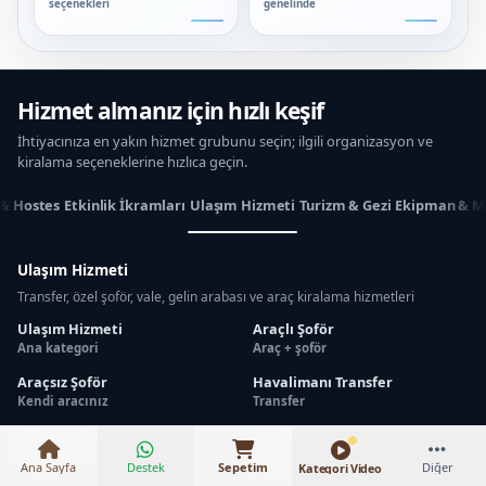
seçenekleri
genelinde
Hizmet almanız için hızlı keşif
İhtiyacınıza en yakın hizmet grubunu seçin; ilgili organizasyon ve
kiralama seçeneklerine hızlıca geçin.
 & Hostes
Etkinlik İkramları
Ulaşım Hizmeti
Turizm & Gezi
Ekipman & M
Ulaşım Hizmeti
Transfer, özel şoför, vale, gelin arabası ve araç kiralama hizmetleri
Ulaşım Hizmeti
Araçlı Şoför
Ana kategori
Araç + şoför
₺6.500 – ₺19.500
Araçsız Şoför
Havalimanı Transfer
Kendi aracınız
Transfer
VIP Transfer
Minibüs Kiralama
Transfer
Grup ulaşımı
Ana Sayfa
Destek
Sepetim
Diğer
Kategori Video