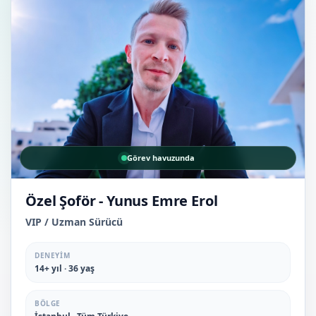
Görev havuzunda
Özel Şoför - Yunus Emre Erol
VIP / Uzman Sürücü
DENEYIM
14+ yıl · 36 yaş
BÖLGE