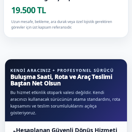
19.500 TL
Uzun mesafe, bekleme, ara durak veya özel lojistik gerektiren
görevler için üst kapsam referansıdır.
KENDI ARACINIZ + PROFESYONEL SÜRÜCÜ
Buluşma Saati, Rota ve Araç Teslimi
Baştan Net Olsun
Bu hizmet etkinlik otopark valesi değildir. Kendi
aracınızı kullanacak sürücünün atama standardını, rota
kapsamını ve teslim sorumluluklarını açıkça
gösteriyoruz.
Hesaplanan Güvenli Dönüş Hizmeti