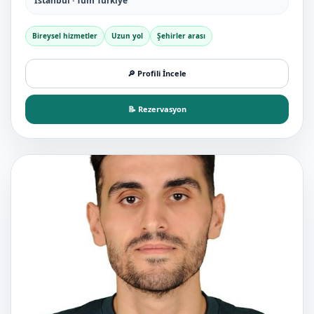
İstanbul · Tüm Türkiye
Bireysel hizmetler
Uzun yol
Şehirler arası
🔎 Profili İncele
📝 Rezervasyon