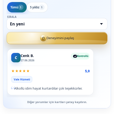
Tümü
5 yıldız
1
1
SIRALA
Deneyimini paylaş
Cenk B.
Kontrollü
C
27.06.2026
★
★
★
★
★
5,0
Vale Hizmeti
“
Alkollü idim hayat kurtardılar çok teşekkürler.
Diğer yorumlar için kartları yatay kaydırın.