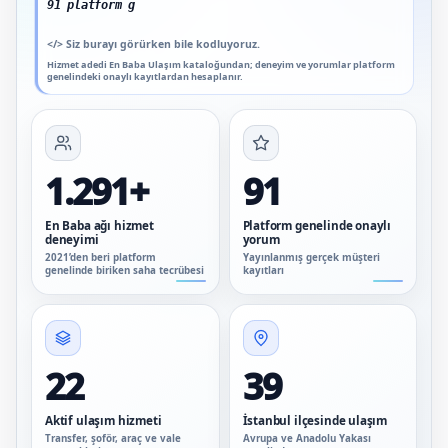
91 platform genelinde onaylı yorum
</>
Siz burayı görürken bile kodluyoruz.
Hizmet adedi En Baba Ulaşım kataloğundan; deneyim ve yorumlar platform
genelindeki onaylı kayıtlardan hesaplanır.
1.291+
91
En Baba ağı hizmet
Platform genelinde onaylı
deneyimi
yorum
2021’den beri platform
Yayınlanmış gerçek müşteri
genelinde biriken saha tecrübesi
kayıtları
22
39
Aktif ulaşım hizmeti
İstanbul ilçesinde ulaşım
Transfer, şoför, araç ve vale
Avrupa ve Anadolu Yakası