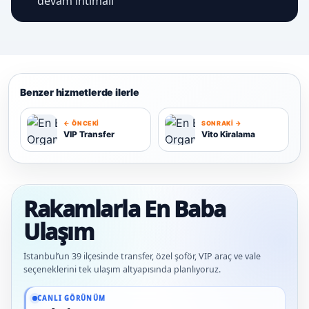
devam ihtimali
Benzer hizmetlerde ilerle
← ÖNCEKI
SONRAKI →
VIP Transfer
Vito Kiralama
V
V
Rakamlarla En Baba
Ulaşım
İstanbul’un 39 ilçesinde transfer, özel şoför, VIP araç ve vale
seçeneklerini tek ulaşım altyapısında planlıyoruz.
Güncel veriler: 1.291+ En Baba ağı hizmet deneyimi; 91 platform genelinde onaylı
CANLI GÖRÜNÜM