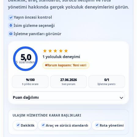
yönetimi hakkında gerçek yolculuk deneyimlerini görün.
Yayın öncesi kontrol
İsim gizleme seçeneği
İşletme yanıtları görünür
★
★
★
★
★
5,0
1 yolculuk deneyimi
5 üzerinden
Yorum kapsamı: Yeni veri
%100
27.06.2026
0/1
5 yıldız oranı
Son yorum
İşletme yanıtı
Puan dağılımı
ULAŞIM HIZMETINDE KARAR BAŞLIKLARI
Dakiklik
Araç ve sürücü standardı
Rota yönetimi