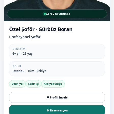
Görev havuzunda
Özel Şoför - Gürbüz Boran
Profesyonel Şoför
DENEYIM
6+ yıl · 25 yaş
BÖLGE
İstanbul · Tüm Türkiye
Uzun yol
Şehir içi
Aile yolculuğu
🔎 Profili İncele
📝 Rezervasyon