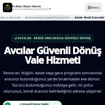
En Baba Ulaşım Hizmeti
Menü
Aracınızı bırakmadan güvenli dönüş.
Vale ve Özel Şoför
Kendi Aracınızla Güvenli Dönüş Şoförü
Avcılar Kendi Aracınızla
🌙 AVCILAR · KENDI ARACINIZLA GÜVENLI DÖNÜŞ
Avcılar Güvenli Dönüş
Vale Hizmeti
Restoran, düğün, davet veya gece programı sonrasında
aracınızı bulunduğunuz yerde bırakmadan eve dönün.
Sürücü bulunduğunuz noktaya gelir; siz yolcu
olursunuz, kendi aracınız belirlediğiniz adrese ulaştırılır.
🌙 Güvenli Dönüş Talebi