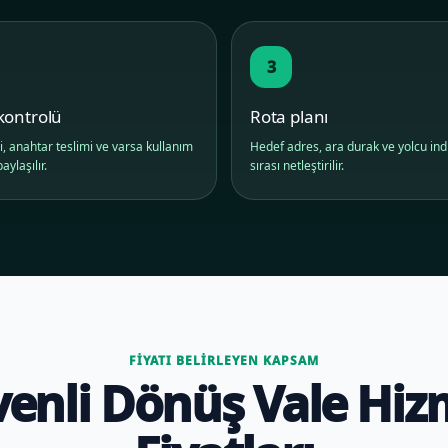
3
kontrolü
Rota planı
i, anahtar teslimi ve varsa kullanım
Hedef adres, ara durak ve yolcu in
aylaşılır.
sırası netleştirilir.
FIYATI BELIRLEYEN KAPSAM
enli Dönüş Vale Hiz