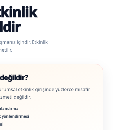
kinlik
ldir
manız içindir. Etkinlik
tilir.
değildir?
urumsal etkinlik girişinde yüzlerce misafir
zmeti değildir.
alandırma
ik yönlendirmesi
ni