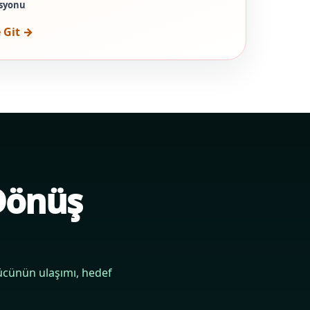
asyonu
 Git →
 Dönüş
rücünün ulaşımı, hedef