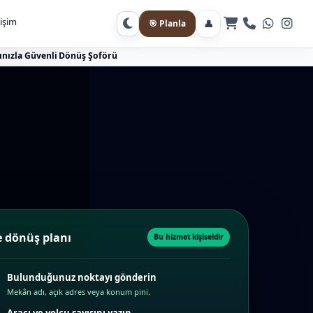
tişim
👤
🎯 Planla
Gece moduna geç
ınızla Güvenli Dönüş Şoförü
 dönüş planı
Bu hizmet kişiseldir
Bulunduğunuz noktayı gönderin
Mekân adı, açık adres veya konum pini.