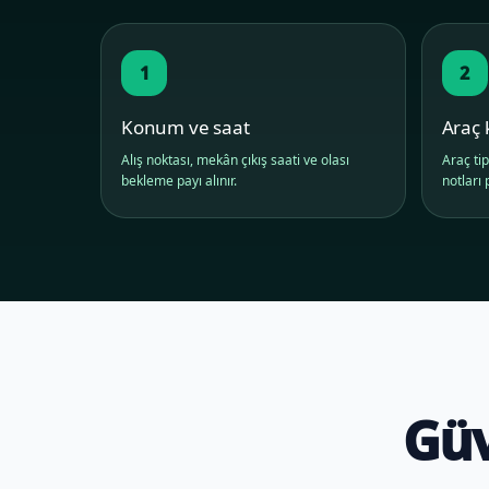
1
2
Konum ve saat
Araç 
Alış noktası, mekân çıkış saati ve olası
Araç tip
bekleme payı alınır.
notları p
Güv