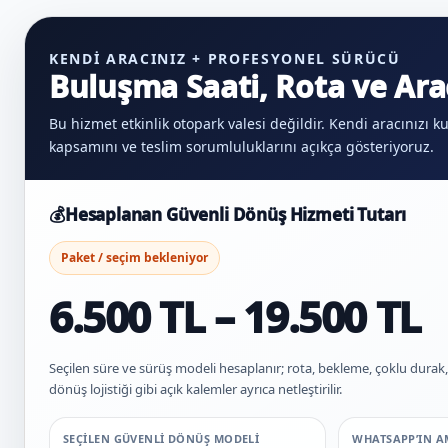
KENDI ARACINIZ + PROFESYONEL SÜRÜCÜ
Buluşma Saati, Rota ve Ara
Bu hizmet etkinlik otopark valesi değildir. Kendi aracınızı
kapsamını ve teslim sorumluluklarını açıkça gösteriyoruz.
💰
Hesaplanan Güvenli Dönüş Hizmeti Tutarı
Paket / seçim bekleniyor
6.500 TL – 19.500 TL
Seçilen süre ve sürüş modeli hesaplanır; rota, bekleme, çoklu dura
dönüş lojistiği gibi açık kalemler ayrıca netleştirilir.
SEÇILEN GÜVENLI DÖNÜŞ MODELI
WHATSAPP’IN A