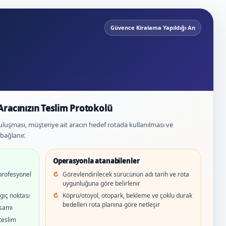
Güvence Kiralama Yapıldığı An
Aracınızın Teslim Protokolü
luşması, müşteriye ait aracın hedef rotada kullanılması ve
bağlanır.
Operasyonla atanabilenler
 profesyonel
Görevlendirilecek sürücünün adı tarih ve rota
uygunluğuna göre belirlenir
gıç noktası
Köprü/otoyol, otopark, bekleme ve çoklu durak
bedelleri rota planına göre netleşir
psamı
teslim