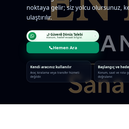
noktaya gelir; siz yolcu olursunuz, k
ulaştırılır.
🌙 Güvenli Dönüş Talebi
Konum, hedef ve saat bilgisi.
📞
Hemen Ara
Kendi aracınız kullanılır
Başlangıç ve hede
Araç kiralama veya transfer hizmeti
Konum, saat ve rota g
değildir.
doğrulanır.