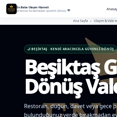
En Baba Ulaşım Hizmeti
Anasay
Aracınızı bırakmadan güvenli dönüş.
Ana Sayfa
Ulaşım & Vale v
🌙 BEŞIKTAŞ · KENDI ARACINIZLA GÜVENLI DÖNÜŞ
Beşiktaş G
Dönüş Val
Restoran, düğün, davet veya gece p
bulunduğunuz yerde bırakmadan e