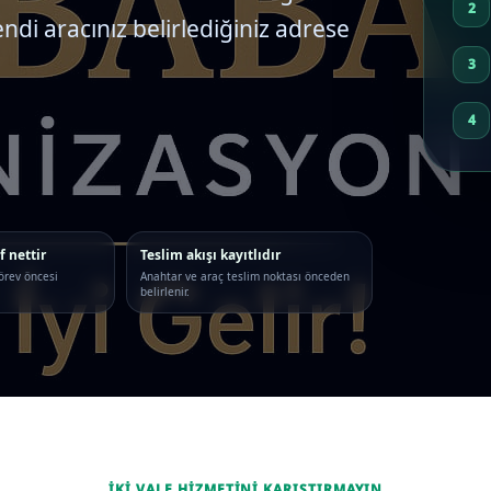
endi aracınız belirlediğiniz adrese
f nettir
Teslim akışı kayıtlıdır
örev öncesi
Anahtar ve araç teslim noktası önceden
belirlenir.
İKI VALE HIZMETINI KARIŞTIRMAYIN