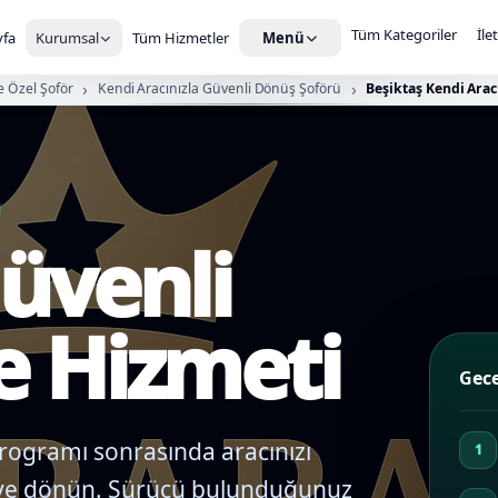
Tüm Kategoriler
İle
fa
Kurumsal
Tüm Hizmetler
Menü
e Özel Şoför
Kendi Aracınızla Güvenli Dönüş Şoförü
Beşiktaş Kendi Arac
üvenli
e Hizmeti
Gece
rogramı sonrasında aracınızı
ve dönün. Sürücü bulunduğunuz