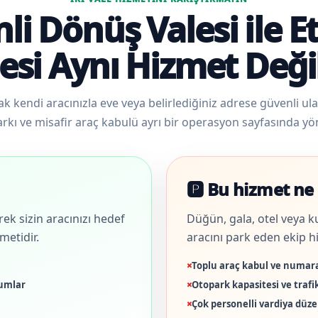
li Dönüş Valesi ile Et
esi Aynı Hizmet Deği
ak kendi aracınızla eve veya belirlediğiniz adrese güvenli ulaş
rkı ve misafir araç kabulü ayrı bir operasyon sayfasında yöne
🅿️ Bu hizmet ne 
k sizin aracınızı hedef
Düğün, gala, otel veya k
metidir.
aracını park eden ekip hi
Toplu araç kabul ve numar
rumlar
Otopark kapasitesi ve traf
Çok personelli vardiya düze