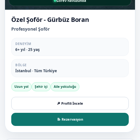
Görev havuzunda
Özel Şoför - Gürbüz Boran
Profesyonel Şoför
DENEYIM
6+ yıl · 25 yaş
BÖLGE
İstanbul · Tüm Türkiye
Uzun yol
Şehir içi
Aile yolculuğu
🔎 Profili İncele
📝 Rezervasyon