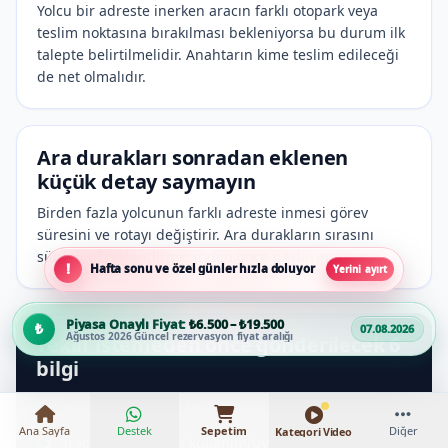
Yolcu bir adreste inerken aracın farklı otopark veya
teslim noktasına bırakılması bekleniyorsa bu durum ilk
talepte belirtilmelidir. Anahtarın kime teslim edileceği
de net olmalıdır.
Ara durakları sonradan eklenen
küçük detay saymayın
Birden fazla yolcunun farklı adreste inmesi görev
süresini ve rotayı değiştirir. Ara durakların sırasını
sürücü görevlendirmesinden önce paylaşın.
Hafta sonu ve özel günler hızla doluyor
Yerini ayırt
Piyasa Onaylı Fiyat:
₺6.500 – ₺19.500
07.08.2026
Ağustos 2026 Güncel rezervasyon fiyat aralığı
Teklif istemeden önce gönderilecek 6
bilgi
aracın bulunduğu kesin konum
1
Ana Sayfa
Destek
Sepetim
Diğer
Kategori Video
araç tipi ve bilinen kullanım/uyarı notları
2