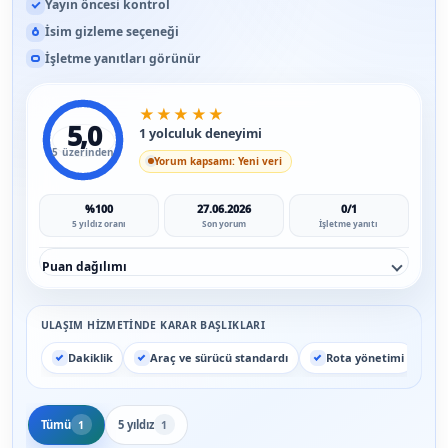
Yayın öncesi kontrol
İsim gizleme seçeneği
İşletme yanıtları görünür
★
★
★
★
★
5,0
1 yolculuk deneyimi
5 üzerinden
Yorum kapsamı: Yeni veri
%100
27.06.2026
0/1
5 yıldız oranı
Son yorum
İşletme yanıtı
Puan dağılımı
ULAŞIM HIZMETINDE KARAR BAŞLIKLARI
Dakiklik
Araç ve sürücü standardı
Rota yönetimi
Tümü
5 yıldız
1
1