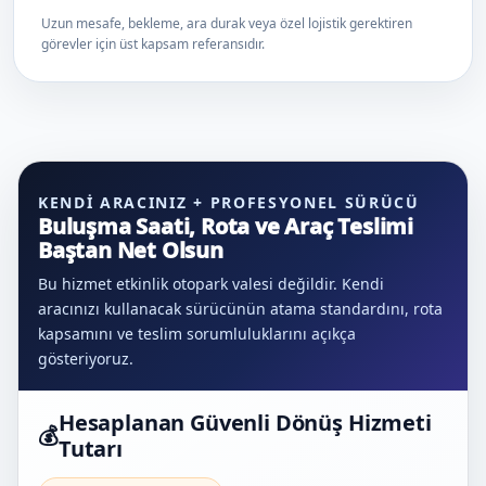
Uzun mesafe, bekleme, ara durak veya özel lojistik gerektiren
görevler için üst kapsam referansıdır.
KENDI ARACINIZ + PROFESYONEL SÜRÜCÜ
Buluşma Saati, Rota ve Araç Teslimi
Baştan Net Olsun
Bu hizmet etkinlik otopark valesi değildir. Kendi
aracınızı kullanacak sürücünün atama standardını, rota
kapsamını ve teslim sorumluluklarını açıkça
gösteriyoruz.
Hesaplanan Güvenli Dönüş Hizmeti
💰
Tutarı