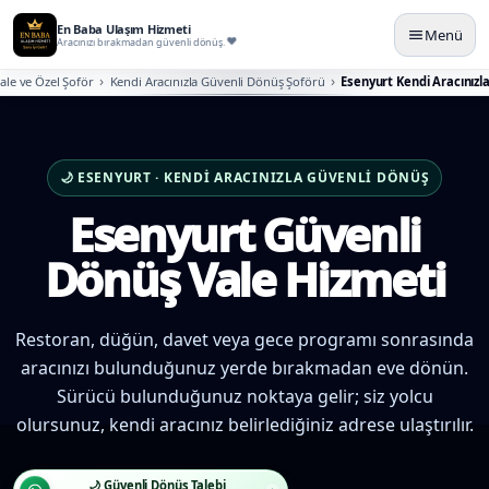
En Baba Ulaşım Hizmeti
Menü
Aracınızı bırakmadan güvenli dönüş.
ale ve Özel Şoför
Kendi Aracınızla Güvenli Dönüş Şoförü
Esenyurt Kendi Aracınızl
🌙 ESENYURT · KENDI ARACINIZLA GÜVENLI DÖNÜŞ
Esenyurt Güvenli
Dönüş Vale Hizmeti
Restoran, düğün, davet veya gece programı sonrasında
aracınızı bulunduğunuz yerde bırakmadan eve dönün.
Sürücü bulunduğunuz noktaya gelir; siz yolcu
olursunuz, kendi aracınız belirlediğiniz adrese ulaştırılır.
🌙 Güvenli Dönüş Talebi