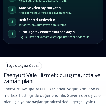
Mekân adı, açık adres veya konum pini.
Aracı ve yolcu sayısını yazın
Araç tipi, yolcu ve varsa özel kullanım notu.
Hedef adresi netleştirin
Tek adres, ara durak veya dönüş rotası.
Sürücü görevlendirmesini onaylayın
Uygunluk ve net kapsam WhatsApp üzerinden teyit edilir.
İLÇE ULAŞIM ÖZETI
Esenyurt Vale Hizmeti: buluşma, rota ve
zaman planı
Esenyurt, Avrupa Yakası üzerindeki yoğun konut ve iş
merkezi hattı içinde değerlendirilir. Güvenli dönüş vale
planı için yalnız başlangıç adresi değil; gerçek yolcu