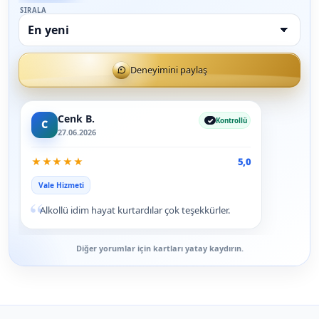
SIRALA
Deneyimini paylaş
Cenk B.
Kontrollü
C
27.06.2026
★
★
★
★
★
5,0
Vale Hizmeti
“
Alkollü idim hayat kurtardılar çok teşekkürler.
Diğer yorumlar için kartları yatay kaydırın.