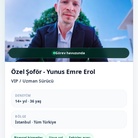
Görev havuzunda
Özel Şoför - Yunus Emre Erol
VIP / Uzman Sürücü
DENEYIM
14+ yıl · 36 yaş
BÖLGE
İstanbul · Tüm Türkiye
Bireysel hizmetler
Uzun yol
Şehirler arası