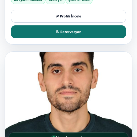
🔎 Profili İncele
📝 Rezervasyon