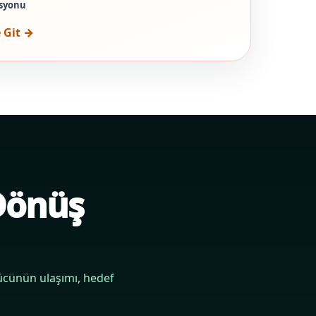
asyonu
 Git →
 Dönüş
rücünün ulaşımı, hedef