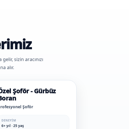
rimiz
elir, sizin aracınızı
a alır.
Özel Şoför - Gürbüz
Boran
rofesyonel Şoför
DENEYIM
6+ yıl · 25 yaş