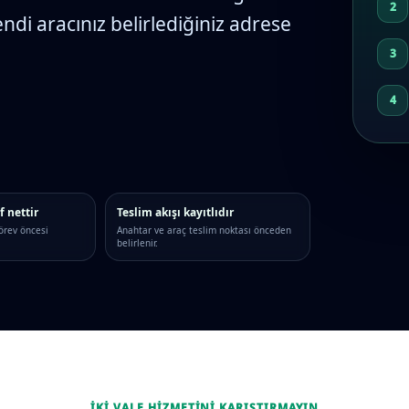
endi aracınız belirlediğiniz adrese
f nettir
Teslim akışı kayıtlıdır
örev öncesi
Anahtar ve araç teslim noktası önceden
belirlenir.
İKI VALE HIZMETINI KARIŞTIRMAYIN