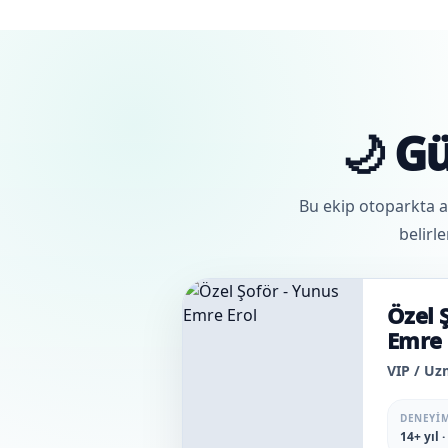
🌙 G
Bu ekip otoparkta ar
belirle
Özel 
Emre 
VIP / U
DENEYI
14+ yıl ·