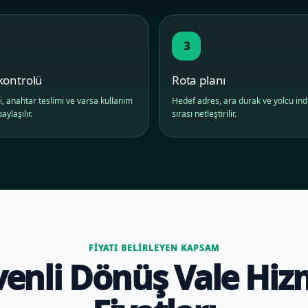
3
kontrolü
Rota planı
i, anahtar teslimi ve varsa kullanım
Hedef adres, ara durak ve yolcu in
aylaşılır.
sırası netleştirilir.
FIYATI BELIRLEYEN KAPSAM
enli Dönüş Vale Hiz