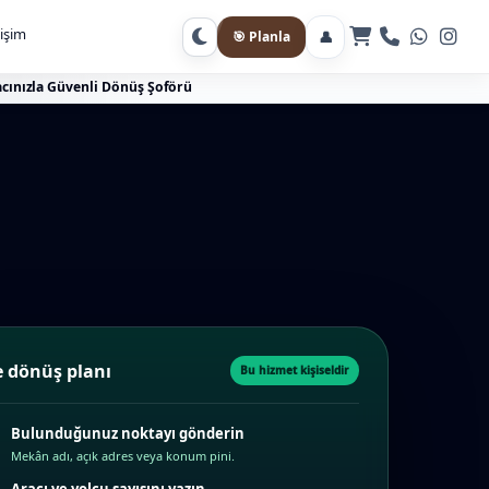
tişim
👤
🎯 Planla
Gece moduna geç
cınızla Güvenli Dönüş Şoförü
 dönüş planı
Bu hizmet kişiseldir
Bulunduğunuz noktayı gönderin
Mekân adı, açık adres veya konum pini.