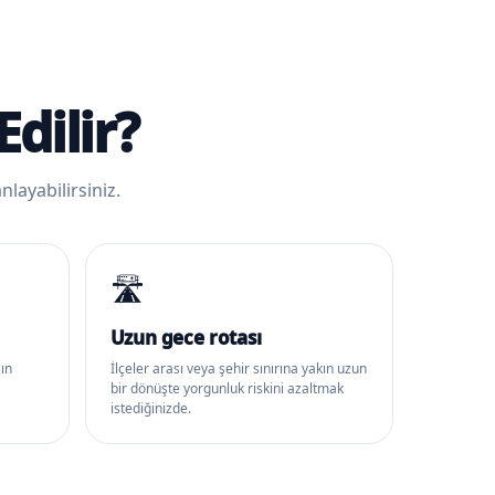
dilir?
layabilirsiniz.
🛣️
Uzun gece rotası
zın
İlçeler arası veya şehir sınırına yakın uzun
bir dönüşte yorgunluk riskini azaltmak
istediğinizde.