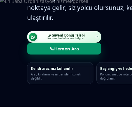
noktaya gelir; siz yolcu olursunuz, k
ulaştırılır.
🌙 Güvenli Dönüş Talebi
Konum, hedef ve saat bilgisi.
📞
Hemen Ara
Kendi aracınız kullanılır
Başlangıç ve hede
Araç kiralama veya transfer hizmeti
Konum, saat ve rota g
değildir.
doğrulanır.