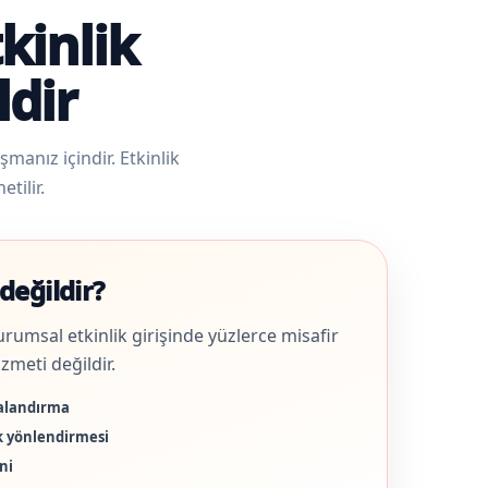
kinlik
ldir
manız içindir. Etkinlik
tilir.
değildir?
urumsal etkinlik girişinde yüzlerce misafir
zmeti değildir.
alandırma
ik yönlendirmesi
ni