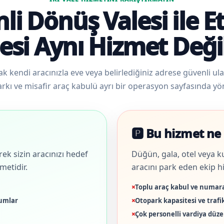
li Dönüş Valesi ile Et
esi Aynı Hizmet Deği
ak kendi aracınızla eve veya belirlediğiniz adrese güvenli ulaş
rkı ve misafir araç kabulü ayrı bir operasyon sayfasında yöne
🅿️ Bu hizmet ne 
k sizin aracınızı hedef
Düğün, gala, otel veya k
metidir.
aracını park eden ekip hi
Toplu araç kabul ve numar
rumlar
Otopark kapasitesi ve traf
Çok personelli vardiya düze