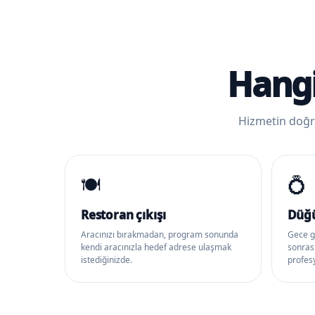
Hangi
Hizmetin doğru
🍽️
💍
Restoran çıkışı
Düğü
Aracınızı bırakmadan, program sonunda
Gece g
kendi aracınızla hedef adrese ulaşmak
sonras
istediğinizde.
profes