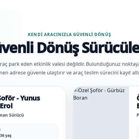
KENDI ARACINIZLA GÜVENLI DÖNÜŞ
üvenli Dönüş Sürücüle
aç park eden etkinlik valesi değildir. Bulunduğunuz noktaya g
nen adrese güvenle ulaştırır ve araç teslim sürecini kayıt altın
Şoför - Yunus
Erol
zman Sürücü
P
M
 36 yaş