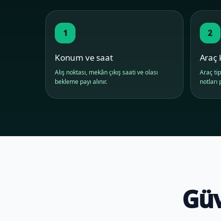
1
2
Konum ve saat
Araç 
Alış noktası, mekân çıkış saati ve olası
Araç tip
bekleme payı alınır.
notları p
Güv