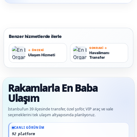
Benzer hizmetlerde ilerle
SONRAKI →
← ÖNCEKI
Havalimanı
Ulaşım Hizmeti
Transfer
U
H
Rakamlarla En Baba
Ulaşım
İstanbul’un 39 ilçesinde transfer, özel şoför, VIP araç ve vale
seçeneklerini tek ulaşım altyapısında planlıyoruz.
Güncel veriler: 1.292+ En Baba ağı hizmet deneyimi; 92 platform genelinde onaylı 
CANLI GÖRÜNÜM
92 platform genelinde onaylı yorum