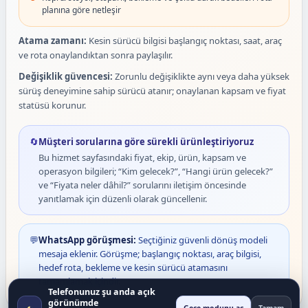
planına göre netleşir
Atama zamanı:
Kesin sürücü bilgisi başlangıç noktası, saat, araç
ve rota onaylandıktan sonra paylaşılır.
Değişiklik güvencesi:
Zorunlu değişiklikte aynı veya daha yüksek
sürüş deneyimine sahip sürücü atanır; onaylanan kapsam ve fiyat
statüsü korunur.
🔄
Müşteri sorularına göre sürekli ürünleştiriyoruz
Bu hizmet sayfasındaki fiyat, ekip, ürün, kapsam ve
operasyon bilgileri; “Kim gelecek?”, “Hangi ürün gelecek?”
ve “Fiyata neler dâhil?” sorularını iletişim öncesinde
yanıtlamak için düzenli olarak güncellenir.
💬
WhatsApp görüşmesi:
Seçtiğiniz güvenli dönüş modeli
mesaja eklenir. Görüşme; başlangıç noktası, araç bilgisi,
hedef rota, bekleme ve kesin sürücü atamasını
tamamlamak içindir.
Telefonunuz şu anda açık
görünümde
◐