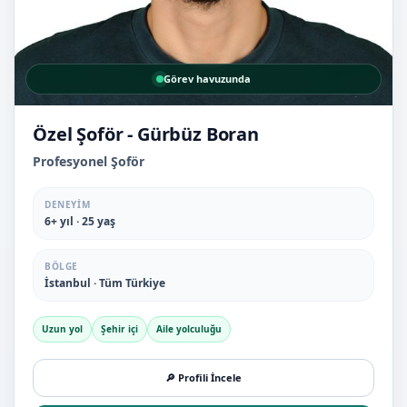
Görev havuzunda
Özel Şoför - Gürbüz Boran
Profesyonel Şoför
DENEYIM
6+ yıl · 25 yaş
BÖLGE
İstanbul · Tüm Türkiye
Uzun yol
Şehir içi
Aile yolculuğu
🔎 Profili İncele