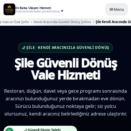
En Baba Ulaşım Hizmeti
Menü
Aracınızı bırakmadan güvenli dönüş.
& Vale ve Özel Şoför
Kendi Aracınızla Güvenli Dönüş Şoförü
Şile Kendi Aracınızla 
🌙 ŞILE · KENDI ARACINIZLA GÜVENLI DÖNÜŞ
Şile Güvenli Dönüş
Vale Hizmeti
Restoran, düğün, davet veya gece programı sonrasında
aracınızı bulunduğunuz yerde bırakmadan eve dönün.
Sürücü bulunduğunuz noktaya gelir; siz yolcu
olursunuz, kendi aracınız belirlediğiniz adrese ulaştırılır.
🌙 Güvenli Dönüş Talebi