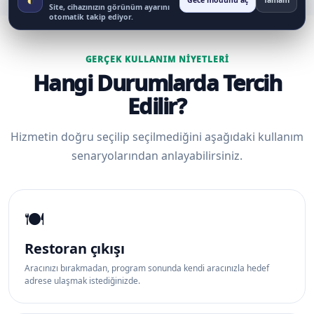
Gece modunu aç
Tamam
Site, cihazınızın görünüm ayarını
otomatik takip ediyor.
GERÇEK KULLANIM NIYETLERI
Hangi Durumlarda Tercih
Edilir?
Hizmetin doğru seçilip seçilmediğini aşağıdaki kullanım
senaryolarından anlayabilirsiniz.
🍽️
Restoran çıkışı
Aracınızı bırakmadan, program sonunda kendi aracınızla hedef
adrese ulaşmak istediğinizde.