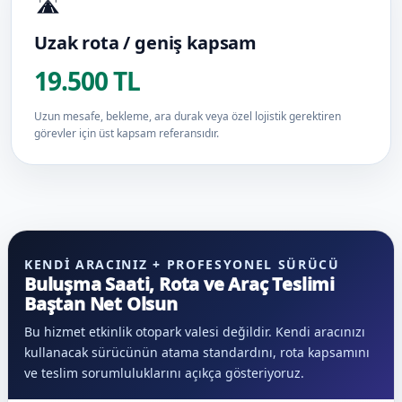
🛣️
Uzak rota / geniş kapsam
19.500 TL
Uzun mesafe, bekleme, ara durak veya özel lojistik gerektiren
görevler için üst kapsam referansıdır.
KENDI ARACINIZ + PROFESYONEL SÜRÜCÜ
Buluşma Saati, Rota ve Araç Teslimi
Baştan Net Olsun
Bu hizmet etkinlik otopark valesi değildir. Kendi aracınızı
kullanacak sürücünün atama standardını, rota kapsamını
ve teslim sorumluluklarını açıkça gösteriyoruz.