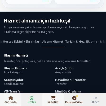
Hizmet almanız için hızlı keşif
İhtiyacınıza en yakın hizmet grubunu seçin; ilgili organizasyon ve
kiralama seçeneklerine hızlıca geçin.
 & Hostes
Etkinlik İkramları
Ulaşım Hizmeti
Turizm & Gezi
Ekipman & M
Ulaşım Hizmeti
Transfer, özel şoför, vale, gelin arabası ve araç kiralama hizmetleri
Ulaşım Hizmeti
Araçlı Şoför
Ana kategori
Araç + şoför
Araçsız Şoför
Havalimanı Transfer
₺6.500 – ₺19.500
Kendi aracınız
Transfer
VIP Transfer
Minibüs Kiralama
Transfer
Grup ulaşımı
Ana Sayfa
Destek
Sepetim
Diğer
Kategori Video
Daha fazlasını göster