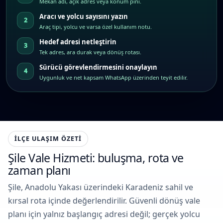
Mekân adı, açık adres veya konum pini.
Aracı ve yolcu sayısını yazın
Araç tipi, yolcu ve varsa özel kullanım notu.
Hedef adresi netleştirin
Tek adres, ara durak veya dönüş rotası.
Sürücü görevlendirmesini onaylayın
Uygunluk ve net kapsam WhatsApp üzerinden teyit edilir.
İLÇE ULAŞIM ÖZETI
Şile Vale Hizmeti: buluşma, rota ve
zaman planı
Şile, Anadolu Yakası üzerindeki Karadeniz sahil ve
kırsal rota içinde değerlendirilir. Güvenli dönüş vale
planı için yalnız başlangıç adresi değil; gerçek yolcu