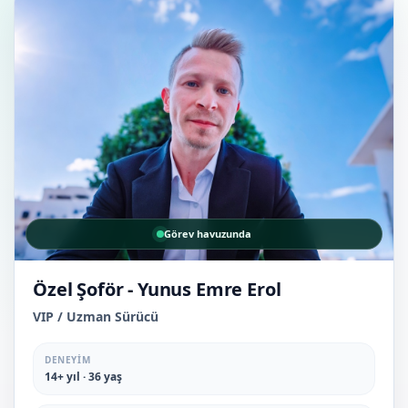
Görev havuzunda
Özel Şoför - Yunus Emre Erol
VIP / Uzman Sürücü
DENEYIM
14+ yıl · 36 yaş