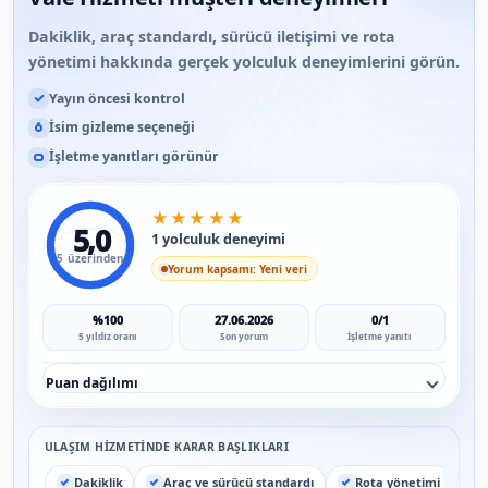
Dakiklik, araç standardı, sürücü iletişimi ve rota
yönetimi hakkında gerçek yolculuk deneyimlerini görün.
Yayın öncesi kontrol
İsim gizleme seçeneği
İşletme yanıtları görünür
★
★
★
★
★
5,0
1 yolculuk deneyimi
5 üzerinden
Yorum kapsamı: Yeni veri
%100
27.06.2026
0/1
5 yıldız oranı
Son yorum
İşletme yanıtı
Puan dağılımı
ULAŞIM HIZMETINDE KARAR BAŞLIKLARI
Dakiklik
Araç ve sürücü standardı
Rota yönetimi