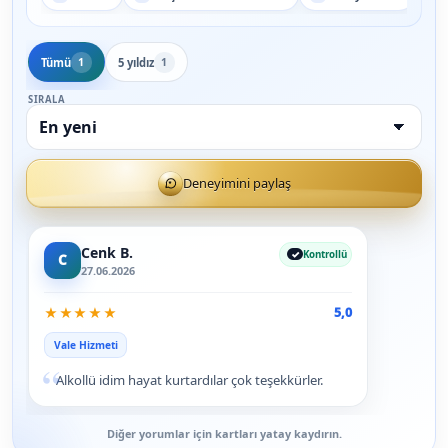
Tümü
5 yıldız
1
1
SIRALA
Deneyimini paylaş
Cenk B.
Kontrollü
C
27.06.2026
★
★
★
★
★
5,0
Vale Hizmeti
“
Alkollü idim hayat kurtardılar çok teşekkürler.
Diğer yorumlar için kartları yatay kaydırın.