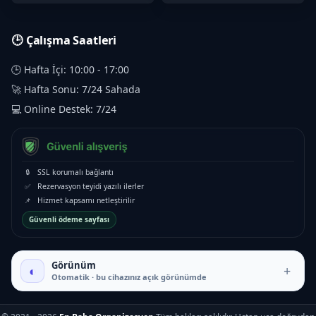
🕒 Çalışma Saatleri
🕒 Hafta İçi: 10:00 - 17:00
🚀 Hafta Sonu: 7/24 Sahada
💻 Online Destek: 7/24
🔒
SSL korumalı bağlantı
✅
Rezervasyon teyidi yazılı ilerler
📌
Hizmet kapsamı netleştirilir
Güvenli ödeme sayfası
Görünüm
◐
+
Otomatik · bu cihazınız açık görünümde
₺5.500 – ₺27.000