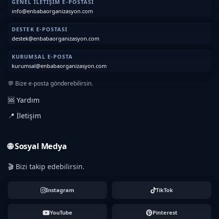
GENEL İLETIŞIM E-POSTASI
info@enbabaorganizasyon.com
DESTEK E-POSTASI
destek@enbabaorganizasyon.com
KURUMSAL E-POSTA
kurumsal@enbabaorganizasyon.com
💬 Bize e-posta gönderebilirsin.
🆘 Yardım
📍 İletişim
🌐 Sosyal Medya
🎬 Bizi takip edebilirsin.
Instagram
TikTok
YouTube
Pinterest