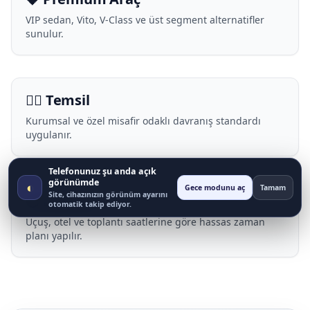
VIP sedan, Vito, V-Class ve üst segment alternatifler
sunulur.
🧑‍✈️ Temsil
Kurumsal ve özel misafir odaklı davranış standardı
uygulanır.
Telefonunuz şu anda açık
görünümde
◐
Gece modunu aç
Tamam
Site, cihazınızın görünüm ayarını
🕒 Dakiklik
otomatik takip ediyor.
Uçuş, otel ve toplantı saatlerine göre hassas zaman
planı yapılır.