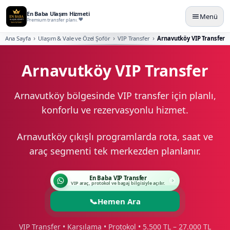
En Baba Ulaşım Hizmeti
Menü
Premium transfer planı.
Ana Sayfa
Ulaşım & Vale ve Özel Şoför
VIP Transfer
Arnavutköy VIP Transfer
Arnavutköy VIP Transfer
Arnavutköy bölgesinde VIP transfer için planlı,
konforlu ve rezervasyonlu hizmet.
Arnavutköy çıkışlı programlarda rota, saat ve
araç segmenti tek merkezden planlanır.
En Baba VIP Transfer
VIP araç, protokol ve bagaj bilgisiyle açılır.
📞
Hemen Ara
VIP Transfer • Karşılama • Protokol • 5.500 TL – 27.000 TL