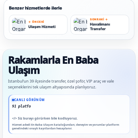
Benzer hizmetlerde ilerle
SONRAKI →
← ÖNCEKI
Havalimanı
Ulaşım Hizmeti
Transfer
U
H
Rakamlarla En Baba
Ulaşım
İstanbul’un 39 ilçesinde transfer, özel şoför, VIP araç ve vale
seçeneklerini tek ulaşım altyapısında planlıyoruz.
Güncel veriler: 1.291+ En Baba ağı hizmet deneyimi; 91 platform genelinde onaylı 
CANLI GÖRÜNÜM
91 platform genelinde onayl
</>
Siz burayı görürken bile kodluyoruz.
Hizmet adedi En Baba Ulaşım kataloğundan; deneyim ve yorumlar platform
genelindeki onaylı kayıtlardan hesaplanır.