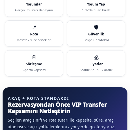
Yorumlar
Yorum Yap
Gerçek müşteri deneyimi
1 dk’da puan bırak
📍
🛡️
Rota
Güvenlik
Mesafe / süre örnekleri
Belge + protokol
📄
💰
Sözleşme
Fiyatlar
Sigorta kapsamı
Saatlik / günlük aralık
ARAÇ + ROTA STANDARDI
Rezervasyondan Önce VIP Transfer
Kapsamını Netleştirin
Seçilen araç sınıfı ve rota tutarı ile kapasite, süre, araç
ataması ve açık yol kalemlerini aynı yerde gösteriyoruz.