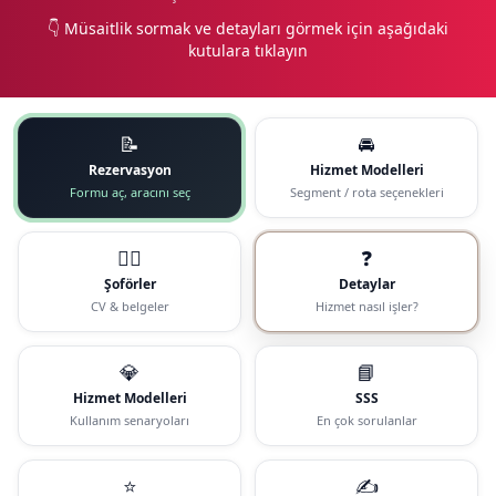
👇 Müsaitlik sormak ve detayları görmek için aşağıdaki
kutulara tıklayın
📝
🚘
Rezervasyon
Hizmet Modelleri
Formu aç, aracını seç
Segment / rota seçenekleri
🧑‍✈️
❓
Şoförler
Detaylar
CV & belgeler
Hizmet nasıl işler?
💎
📘
Hizmet Modelleri
SSS
Kullanım senaryoları
En çok sorulanlar
⭐
✍️