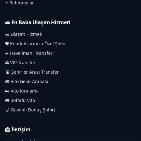
⭐ Referanslar
🚗 En Baba Ulaşım Hizmeti
🚗 Ulaşım Hizmeti
🛡️ Kendi Aracınıza Özel Şoför
✈️ Havalimanı Transfer
🚘 VIP Transfer
🛣️ Şehirler Arası Transfer
🚐 Vito Gelin Arabası
🚐 Vito Kiralama
🚐 Şoförlü Vito
🌙 Güvenli Dönüş Şoförü
📩 İletişim