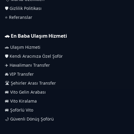
🛡️ Gizlilik Politikası
⭐ Referanslar
🚗 En Baba Ulaşım Hizmeti
🚗 Ulaşım Hizmeti
🛡️ Kendi Aracınıza Özel Şoför
✈️ Havalimanı Transfer
🚘 VIP Transfer
🛣️ Şehirler Arası Transfer
🚐 Vito Gelin Arabası
🚐 Vito Kiralama
🚐 Şoförlü Vito
🌙 Güvenli Dönüş Şoförü