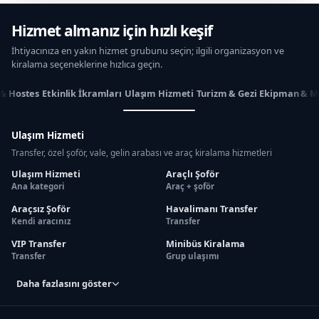
Hizmet almanız için hızlı keşif
İhtiyacınıza en yakın hizmet grubunu seçin; ilgili organizasyon ve
kiralama seçeneklerine hızlıca geçin.
 & Hostes
Etkinlik İkramları
Ulaşım Hizmeti
Turizm & Gezi
Ekipman & M
Ulaşım Hizmeti
Transfer, özel şoför, vale, gelin arabası ve araç kiralama hizmetleri
Ulaşım Hizmeti
Araçlı Şoför
Ana kategori
Araç + şoför
Araçsız Şoför
Havalimanı Transfer
Kendi aracınız
Transfer
VIP Transfer
Minibüs Kiralama
Transfer
Grup ulaşımı
Daha fazlasını göster