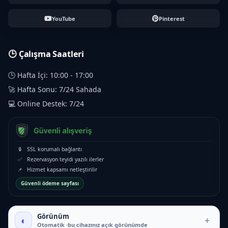
YouTube
Pinterest
🕒 Çalışma Saatleri
🕒 Hafta İçi: 10:00 - 17:00
🚀 Hafta Sonu: 7/24 Sahada
💻 Online Destek: 7/24
🔒
SSL korumalı bağlantı
✅
Rezervasyon teyidi yazılı ilerler
📌
Hizmet kapsamı netleştirilir
Güvenli ödeme sayfası
Görünüm
◐
+
Otomatik ·bu cihazınız açık görünümde