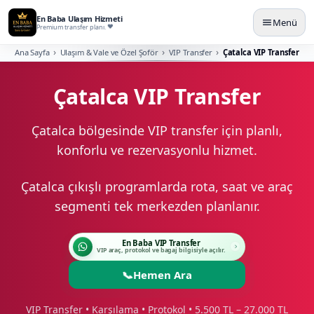
En Baba Ulaşım Hizmeti
Menü
Premium transfer planı.
Ana Sayfa
Ulaşım & Vale ve Özel Şoför
VIP Transfer
Çatalca VIP Transfer
Çatalca VIP Transfer
Çatalca bölgesinde VIP transfer için planlı,
konforlu ve rezervasyonlu hizmet.
Çatalca çıkışlı programlarda rota, saat ve araç
segmenti tek merkezden planlanır.
En Baba VIP Transfer
VIP araç, protokol ve bagaj bilgisiyle açılır.
📞
Hemen Ara
VIP Transfer • Karşılama • Protokol • 5.500 TL – 27.000 TL