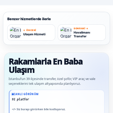
Benzer hizmetlerde ilerle
SONRAKI →
← ÖNCEKI
Havalimanı
Ulaşım Hizmeti
Transfer
U
H
Rakamlarla En Baba
Ulaşım
İstanbul’un 39 ilçesinde transfer, özel şoför, VIP araç ve vale
seçeneklerini tek ulaşım altyapısında planlıyoruz.
Güncel veriler: 1.291+ En Baba ağı hizmet deneyimi; 91 platform genelinde onaylı
CANLI GÖRÜNÜM
91 platform genelinde onaylı yoru
</>
Siz burayı görürken bile kodluyoruz.