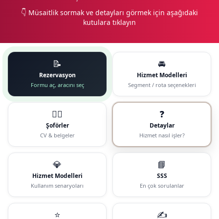
👇 Müsaitlik sormak ve detayları görmek için aşağıdaki
kutulara tıklayın
📝
🚘
Rezervasyon
Hizmet Modelleri
Formu aç, aracını seç
Segment / rota seçenekleri
🧑‍✈️
❓
Şoförler
Detaylar
CV & belgeler
Hizmet nasıl işler?
💎
📘
Hizmet Modelleri
SSS
Kullanım senaryoları
En çok sorulanlar
⭐
✍️