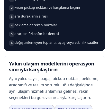
kesin pickup noktası ve karşılama biçimi
2
ara durakların sırası
3
bekleme gereken noktalar
4
araç sınıfı/konfor beklentisi
5
değiştirilemeyen toplantı, uçuş veya etkinlik saatleri
6
Yakın ulaşım modellerini operasyon
sınırıyla karşılaştırın
Aynı yolcu sayısı; bagaj, pickup noktası, bekleme,
araç sınıfı ve teslim sorumluluğu değiştiğinde
aynı ulaşım hizmeti anlamına gelmez. Yakın
seçenekleri bu görev sınırlarıyla karşılaştırın.