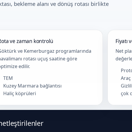
ktası, bekleme alanı ve dönüş rotası birlikte
Rota ve zaman kontrolü
Fiyatı 
Göktürk ve Kemerburgaz programlarında
Net pla
havalimanı rotası uçuş saatine göre
değerle
optimize edilir.
Prot
TEM
Araç
Kuzey Marmara bağlantısı
Gizli
Haliç köprüleri
çok 
tleştirilenler