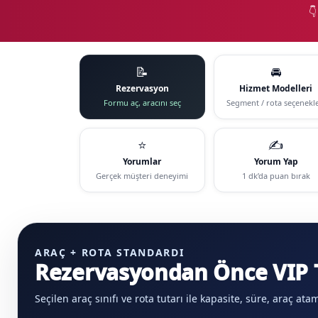

📝
🚘
Rezervasyon
Hizmet Modelleri
Formu aç, aracını seç
Segment / rota seçenekle
⭐
✍️
Yorumlar
Yorum Yap
Gerçek müşteri deneyimi
1 dk’da puan bırak
ARAÇ + ROTA STANDARDI
Rezervasyondan Önce VIP T
Seçilen araç sınıfı ve rota tutarı ile kapasite, süre, araç at