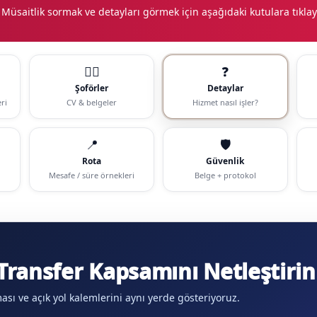
 Müsaitlik sormak ve detayları görmek için aşağıdaki kutulara tıklay
🧑‍✈️
❓
Şoförler
Detaylar
ri
CV & belgeler
Hizmet nasıl işler?
📍
🛡️
Rota
Güvenlik
Mesafe / süre örnekleri
Belge + protokol
ransfer Kapsamını Netleştirin
aması ve açık yol kalemlerini aynı yerde gösteriyoruz.