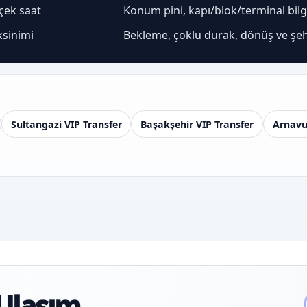
rçek saat
Konum pini, kapı/blok/terminal bilgis
ksinimi
Bekleme, çoklu durak, dönüş ve şeh
Sultangazi VIP Transfer
Başakşehir VIP Transfer
Arnavu
Ulaşım