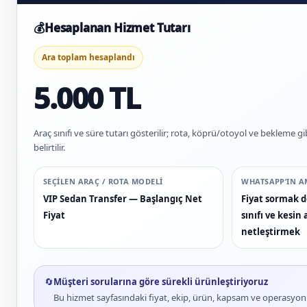
💰
Hesaplanan Hizmet Tutarı
Ara toplam hesaplandı
5.000 TL
Araç sınıfı ve süre tutarı gösterilir; rota, köprü/otoyol ve bekleme gi
belirtilir.
SEÇILEN ARAÇ / ROTA MODELI
WHATSAPP’IN A
VIP Sedan Transfer — Başlangıç Net
Fiyat sormak de
Fiyat
sınıfı ve kesi
netleştirmek
🔄
Müşteri sorularına göre sürekli ürünleştiriyoruz
Bu hizmet sayfasındaki fiyat, ekip, ürün, kapsam ve operasyon bi