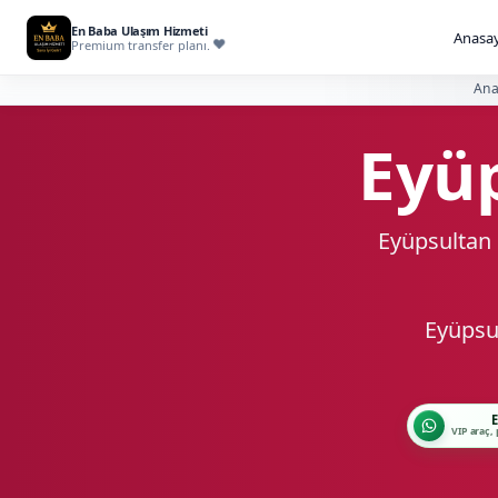
En Baba Ulaşım Hizmeti
Anasay
Premium transfer planı.
Ana
Eyüp
Eyüpsultan 
Eyüpsul
E
VIP araç, 