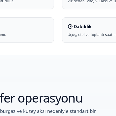
şturulur.
VIP sedan, Vito, V-Class ve 
🕒 Dakiklik
nır.
Uçuş, otel ve toplantı saatl
sfer operasyonu
burgaz ve kuzey aksı nedeniyle standart bir