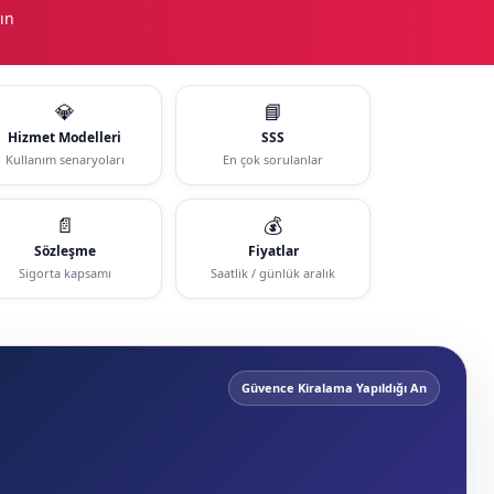
ın
💎
📘
Hizmet Modelleri
SSS
Kullanım senaryoları
En çok sorulanlar
📄
💰
Sözleşme
Fiyatlar
Sigorta kapsamı
Saatlik / günlük aralık
Güvence Kiralama Yapıldığı An