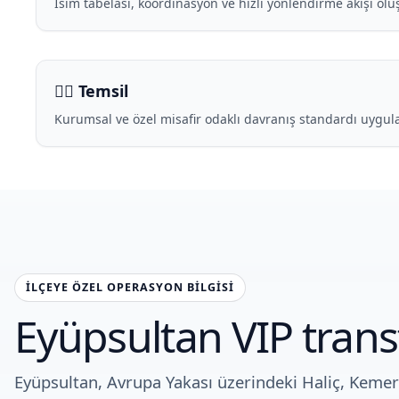
İsim tabelası, koordinasyon ve hızlı yönlendirme akışı olu
🧑‍✈️ Temsil
Kurumsal ve özel misafir odaklı davranış standardı uygula
İLÇEYE ÖZEL OPERASYON BILGISI
Eyüpsultan VIP tran
Eyüpsultan, Avrupa Yakası üzerindeki Haliç, Kemer