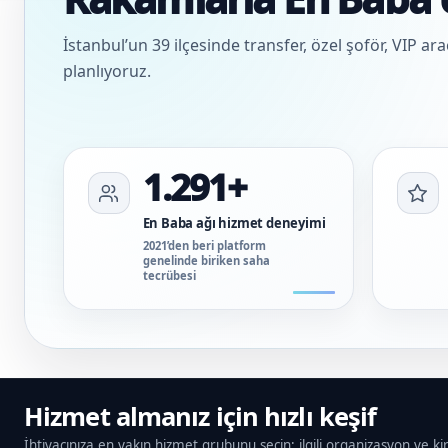
İstanbul’un 39 ilçesinde transfer, özel şoför, VIP ar
planlıyoruz.
1.291+
En Baba ağı hizmet deneyimi
2021’den beri platform
genelinde biriken saha
tecrübesi
Hizmet almanız için hızlı keşif
İhtiyacınıza en yakın hizmet grubunu seçin; ilgili organizasyon ve ki