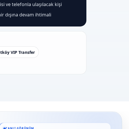
i ve telefonla ulaşılacak kişi
ir dışına devam ihtimali
tköy VIP Transfer
Güncel veriler: 1.291+ En Baba ağı hizmet deneyimi; 91 platform genelinde ona
CANLI GÖRÜNÜM