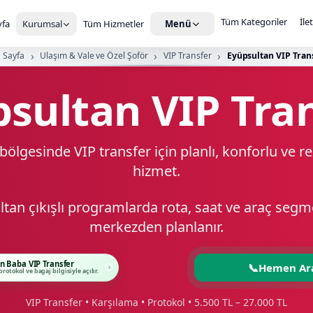
Tüm Kategoriler
İle
fa
Kurumsal
Tüm Hizmetler
Menü
 Sayfa
Ulaşım & Vale ve Özel Şoför
VIP Transfer
Eyüpsultan VIP Tran
sultan VIP Tra
bölgesinde VIP transfer için planlı, konforlu ve r
hizmet.
tan çıkışlı programlarda rota, saat ve araç segm
merkezden planlanır.
n Baba VIP Transfer
📞
Hemen Ar
protokol ve bagaj bilgisiyle açılır.
VIP Transfer • Karşılama • Protokol • 5.500 TL – 27.000 TL