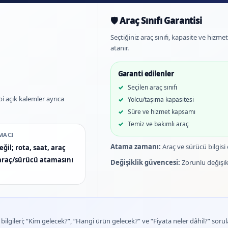
🛡️ Araç Sınıfı Garantisi
Seçtiğiniz araç sınıfı, kapasite ve hizm
atanır.
Garanti edilenler
Seçilen araç sınıfı
bi açık kalemler ayrıca
Yolcu/taşıma kapasitesi
Süre ve hizmet kapsamı
Temiz ve bakımlı araç
MACI
Atama zamanı:
Araç ve sürücü bilgisi
ğil; rota, saat, araç
n araç/sürücü atamasını
Değişiklik güvencesi:
Zorunlu değişikl
lgileri; “Kim gelecek?”, “Hangi ürün gelecek?” ve “Fiyata neler dâhil?” sorula