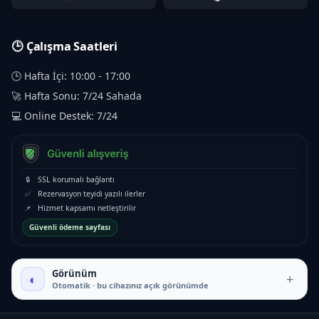
🕒 Çalışma Saatleri
🕒 Hafta İçi: 10:00 - 17:00
🚀 Hafta Sonu: 7/24 Sahada
💻 Online Destek: 7/24
🔒
SSL korumalı bağlantı
✅
Rezervasyon teyidi yazılı ilerler
📌
Hizmet kapsamı netleştirilir
Güvenli ödeme sayfası
Görünüm
◐
+
Otomatik · bu cihazınız açık görünümde
₺16.000 – ₺35.000