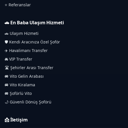
⭐ Referanslar
🚗 En Baba Ulaşım Hizmeti
🚗 Ulaşım Hizmeti
🛡️ Kendi Aracınıza Özel Şoför
✈️ Havalimanı Transfer
🚘 VIP Transfer
🛣️ Şehirler Arası Transfer
🚐 Vito Gelin Arabası
🚐 Vito Kiralama
🚐 Şoförlü Vito
🌙 Güvenli Dönüş Şoförü
📩 İletişim