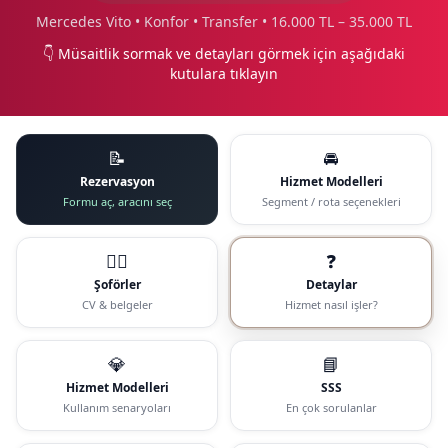
Mercedes Vito • Konfor • Transfer • 16.000 TL – 35.000 TL
👇 Müsaitlik sormak ve detayları görmek için aşağıdaki
kutulara tıklayın
📝
🚘
Rezervasyon
Hizmet Modelleri
Formu aç, aracını seç
Segment / rota seçenekleri
🧑‍✈️
❓
Şoförler
Detaylar
CV & belgeler
Hizmet nasıl işler?
💎
📘
Hizmet Modelleri
SSS
Kullanım senaryoları
En çok sorulanlar