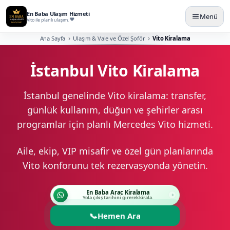
En Baba Ulaşım Hizmeti
Menü
Vito ile planlı ulaşım.
Ana Sayfa
Ulaşım & Vale ve Özel Şoför
Vito Kiralama
İstanbul Vito Kiralama
İstanbul genelinde Vito kiralama: transfer,
günlük kullanım, düğün ve şehirler arası
programlar için planlı Mercedes Vito hizmeti.
Aile, ekip, VIP misafir ve özel gün planlarında
Vito konforunu tek rezervasyonda yönetin.
En Baba Araç Kiralama
Yola çıkış tarihini girerek kirala.
📞
Hemen Ara