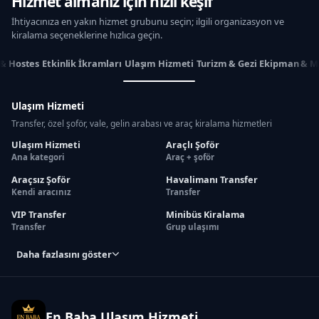
Hizmet almanız için hızlı keşif
İhtiyacınıza en yakın hizmet grubunu seçin; ilgili organizasyon ve
kiralama seçeneklerine hızlıca geçin.
 & Hostes
Etkinlik İkramları
Ulaşım Hizmeti
Turizm & Gezi
Ekipman & M
Ulaşım Hizmeti
Transfer, özel şoför, vale, gelin arabası ve araç kiralama hizmetleri
Ulaşım Hizmeti
Araçlı Şoför
Ana kategori
Araç + şoför
Araçsız Şoför
Havalimanı Transfer
Kendi aracınız
Transfer
VIP Transfer
Minibüs Kiralama
Transfer
Grup ulaşımı
Daha fazlasını göster
En Baba Ulaşım Hizmeti