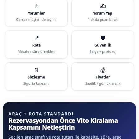
⭐
✍️
Yorumlar
Yorum Yap
Gerçek müşteri deneyimi
1 dk’da puan bırak
📍
🛡️
Rota
Güvenlik
Mesafe / süre örnekleri
Belge + protokol
📄
💰
Sözleşme
Fiyatlar
Sigorta kapsamı
Saatlik / günlük aralık
ARAÇ + ROTA STANDARDI
Rezervasyondan Önce Vito Kiralama
Kapsamını Netleştirin
Seçilen araç sınıfı ve rota tutarı ile kapasite, süre, araç