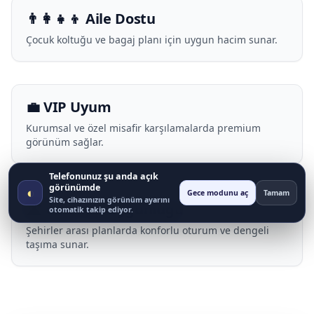
👨‍👩‍👧‍👦 Aile Dostu
Çocuk koltuğu ve bagaj planı için uygun hacim sunar.
💼 VIP Uyum
Kurumsal ve özel misafir karşılamalarda premium
görünüm sağlar.
Telefonunuz şu anda açık
görünümde
◐
Gece modunu aç
Tamam
Site, cihazınızın görünüm ayarını
🛣️ Uzun Yol Uygunluğu
otomatik takip ediyor.
Şehirler arası planlarda konforlu oturum ve dengeli
taşıma sunar.