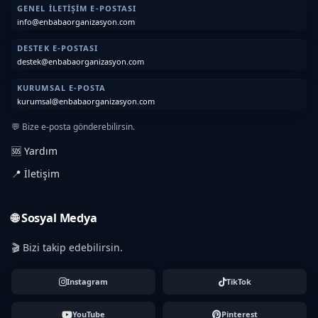
GENEL İLETIŞIM E-POSTASI
info@enbabaorganizasyon.com
DESTEK E-POSTASI
destek@enbabaorganizasyon.com
KURUMSAL E-POSTA
kurumsal@enbabaorganizasyon.com
💬 Bize e-posta gönderebilirsin.
🆘 Yardım
📍 İletişim
🌐 Sosyal Medya
🎬 Bizi takip edebilirsin.
Instagram
TikTok
YouTube
Pinterest