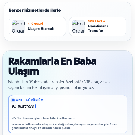
Benzer hizmetlerde ilerle
SONRAKI →
← ÖNCEKI
Havalimanı
Ulaşım Hizmeti
Transfer
U
H
Rakamlarla En Baba
Ulaşım
İstanbul’un 39 ilçesinde transfer, özel şoför, VIP araç ve vale
seçeneklerini tek ulaşım altyapısında planlıyoruz.
Güncel veriler: 1.291+ En Baba ağı hizmet deneyimi; 91 platform genelinde onaylı 
CANLI GÖRÜNÜM
91 platform genelinde onaylı
</>
Siz burayı görürken bile kodluyoruz.
Hizmet adedi En Baba Ulaşım kataloğundan; deneyim ve yorumlar platform
genelindeki onaylı kayıtlardan hesaplanır.