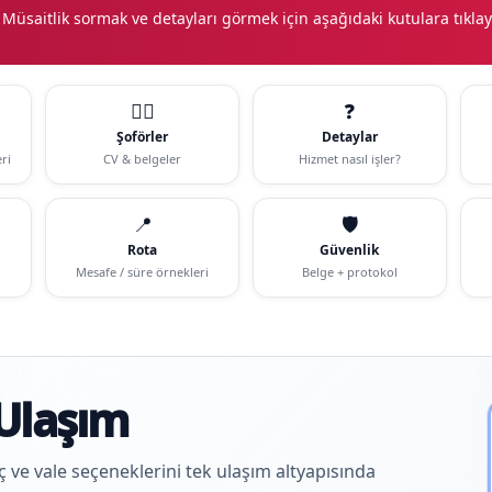
 Müsaitlik sormak ve detayları görmek için aşağıdaki kutulara tıklay
🧑‍✈️
❓
Şoförler
Detaylar
ri
CV & belgeler
Hizmet nasıl işler?
📍
🛡️
Rota
Güvenlik
Mesafe / süre örnekleri
Belge + protokol
Ulaşım
aç ve vale seçeneklerini tek ulaşım altyapısında