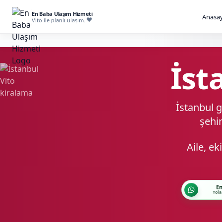
En Baba Ulaşım Hizmeti
Anasay
Vito ile planlı ulaşım.
İst
İstanbul g
şehir
Aile, e
En
Yola