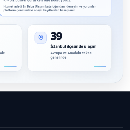
</>
Siz burayı görürken bile kodluyoruz.
Hizmet adedi En Baba Ulaşım kataloğundan; deneyim ve yorumlar
platform genelindeki onaylı kayıtlardan hesaplanır.
39
İstanbul ilçesinde ulaşım
vale
Avrupa ve Anadolu Yakası
genelinde