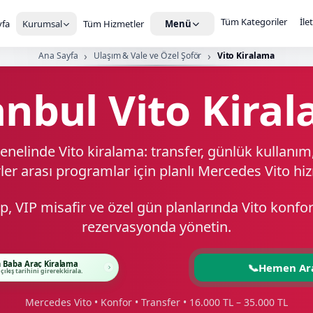
Tüm Kategoriler
İle
fa
Kurumsal
Tüm Hizmetler
Menü
Ana Sayfa
Ulaşım & Vale ve Özel Şoför
Vito Kiralama
anbul Vito Kira
enelinde Vito kiralama: transfer, günlük kullanı
ler arası programlar için planlı Mercedes Vito hi
kip, VIP misafir ve özel gün planlarında Vito konfo
rezervasyonda yönetin.
 Baba Araç Kiralama
📞
Hemen Ar
 çıkış tarihini girerek kirala.
Mercedes Vito • Konfor • Transfer • 16.000 TL – 35.000 TL