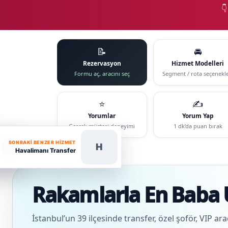

📝
🚘
Rezervasyon
Hizmet Modelleri
Formu aç, aracını seç
Segment / rota seçenekle
⭐
✍️
Yorumlar
Yorum Yap
Gerçek müşteri deneyimi
1 dk’da puan bırak
SONRAKI BENZER HIZMET
H
Havalimanı Transfer
Rakamlarla En Baba 
İstanbul’un 39 ilçesinde transfer, özel şoför, VIP ar