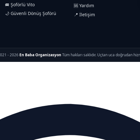
🚐 Şoförlü Vito
🆘 Yardım
🌙 Güvenli Dönüş Şoförü
📍 İletişim
021 - 2026
En Baba Organizasyon
Tüm hakları saklıdır. Uçtan uca doğrudan hiz