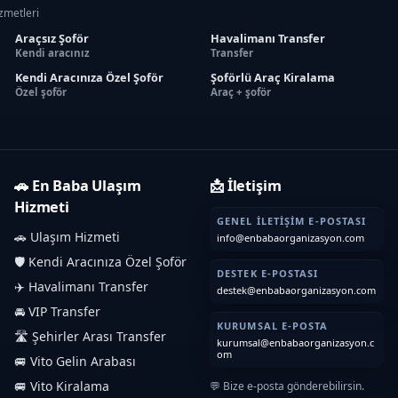
izmetleri
Araçsız Şoför
Havalimanı Transfer
Kendi aracınız
Transfer
Kendi Aracınıza Özel Şoför
Şoförlü Araç Kiralama
Özel şoför
Araç + şoför
🚗 En Baba Ulaşım
📩 İletişim
Hizmeti
GENEL İLETIŞIM E-POSTASI
🚗 Ulaşım Hizmeti
info@enbabaorganizasyon.com
🛡️ Kendi Aracınıza Özel Şoför
DESTEK E-POSTASI
✈️ Havalimanı Transfer
destek@enbabaorganizasyon.com
🚘 VIP Transfer
KURUMSAL E-POSTA
🛣️ Şehirler Arası Transfer
kurumsal@enbabaorganizasyon.c
om
🚐 Vito Gelin Arabası
🚐 Vito Kiralama
💬 Bize e-posta gönderebilirsin.