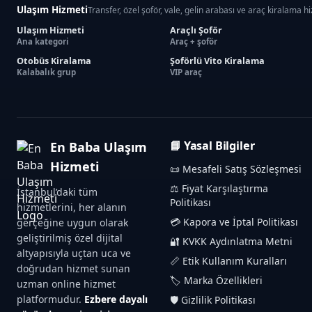
Ulaşım Hizmeti
Transfer, özel şoför, vale, gelin arabası ve araç kiralama h
Ulaşım Hizmeti
Araçlı Şoför
Ana kategori
Araç + şoför
Otobüs Kiralama
Şoförlü Vito Kiralama
Kalabalık grup
VIP araç
📘 Yasal Bilgiler
En Baba Ulaşım
Hizmeti
📜 Mesafeli Satış Sözleşmesi
⚖️ Fiyat Karşılaştırma
İstanbul’daki tüm
Politikası
hizmetlerini, her alanın
💳 Kapora ve İptal Politikası
gerçeğine uygun olarak
geliştirilmiş özel dijital
🔐 KVKK Aydınlatma Metni
altyapısıyla uçtan uca ve
📏 Etik Kullanım Kuralları
doğrudan hizmet sunan
🏷️ Marka Özellikleri
uzman online hizmet
platformudur.
Ezbere dayalı
🛡️ Gizlilik Politikası