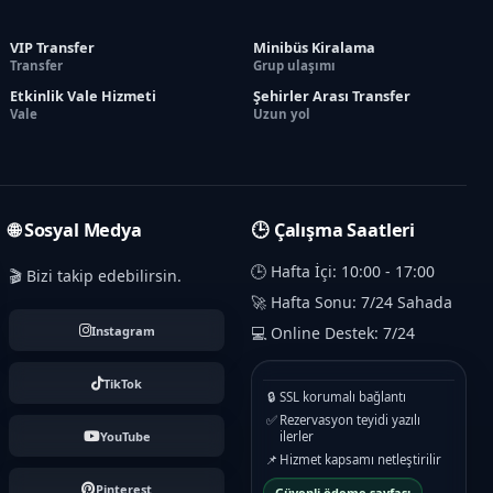
VIP Transfer
Minibüs Kiralama
Transfer
Grup ulaşımı
Etkinlik Vale Hizmeti
Şehirler Arası Transfer
Vale
Uzun yol
🌐 Sosyal Medya
🕒 Çalışma Saatleri
🕒 Hafta İçi: 10:00 - 17:00
🎬 Bizi takip edebilirsin.
🚀 Hafta Sonu: 7/24 Sahada
Instagram
💻 Online Destek: 7/24
TikTok
🔒
SSL korumalı bağlantı
✅
Rezervasyon teyidi yazılı
YouTube
ilerler
📌
Hizmet kapsamı netleştirilir
Pinterest
Güvenli ödeme sayfası