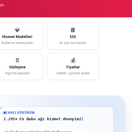
ın
💎
📘
Hizmet Modelleri
SSS
Kullanım senaryoları
En çok sorulanlar
📄
💰
Sözleşme
Fiyatlar
Sigorta kapsamı
Saatlik / günlük aralık
Güncel veriler: 1.291+ En Baba ağı hizmet deneyimi; 91 platform genelinde ona
CANLI GÖRÜNÜM
1.291+ En Baba ağı hizmet deneyimi