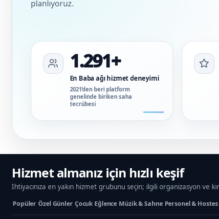
planlıyoruz.
1.291+
En Baba ağı hizmet deneyimi
2021’den beri platform
genelinde biriken saha
tecrübesi
Hizmet almanız için hızlı keşif
İhtiyacınıza en yakın hizmet grubunu seçin; ilgili organizasyon ve ki
Popüler
Özel Günler
Çocuk Eğlence
Müzik & Sahne
Personel & Hostes