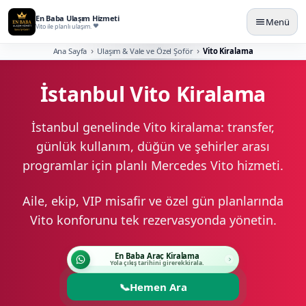
En Baba Ulaşım Hizmeti
Menü
Vito ile planlı ulaşım.
Ana Sayfa
Ulaşım & Vale ve Özel Şoför
Vito Kiralama
İstanbul Vito Kiralama
İstanbul genelinde Vito kiralama: transfer,
günlük kullanım, düğün ve şehirler arası
programlar için planlı Mercedes Vito hizmeti.
Aile, ekip, VIP misafir ve özel gün planlarında
Vito konforunu tek rezervasyonda yönetin.
En Baba Araç Kiralama
Yola çıkış tarihini girerek kirala.
📞
Hemen Ara