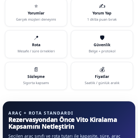
⭐
✍️
Yorumlar
Yorum Yap
Gerçek müşteri deneyimi
1 dk’da puan bırak
📍
🛡️
Rota
Güvenlik
Mesafe / süre örnekleri
Belge + protokol
📄
💰
Sözleşme
Fiyatlar
Sigorta kapsamı
Saatlik / günlük aralık
ARAÇ + ROTA STANDARDI
Rezervasyondan Önce Vito Kiralama
Kapsamını Netleştirin
Seçilen araç sınıfı ve rota tutarı ile kapasite, süre, araç