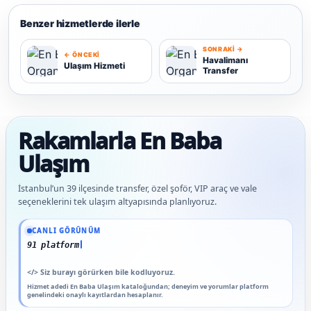
Benzer hizmetlerde ilerle
SONRAKI →
← ÖNCEKI
Havalimanı
Ulaşım Hizmeti
Transfer
U
H
Rakamlarla En Baba
Ulaşım
İstanbul’un 39 ilçesinde transfer, özel şoför, VIP araç ve vale
seçeneklerini tek ulaşım altyapısında planlıyoruz.
Güncel veriler: 1.291+ En Baba ağı hizmet deneyimi; 91 platform genelinde onaylı 
CANLI GÖRÜNÜM
91 platform genelinde onayl
</>
Siz burayı görürken bile kodluyoruz.
Hizmet adedi En Baba Ulaşım kataloğundan; deneyim ve yorumlar platform
genelindeki onaylı kayıtlardan hesaplanır.