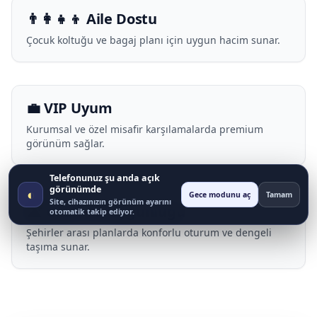
👨‍👩‍👧‍👦 Aile Dostu
Çocuk koltuğu ve bagaj planı için uygun hacim sunar.
💼 VIP Uyum
Kurumsal ve özel misafir karşılamalarda premium
görünüm sağlar.
Telefonunuz şu anda açık
görünümde
◐
Gece modunu aç
Tamam
Site, cihazınızın görünüm ayarını
🛣️ Uzun Yol Uygunluğu
otomatik takip ediyor.
Şehirler arası planlarda konforlu oturum ve dengeli
taşıma sunar.