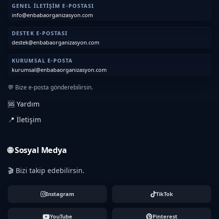
GENEL İLETIŞIM E-POSTASI
info@enbabaorganizasyon.com
DESTEK E-POSTASI
destek@enbabaorganizasyon.com
KURUMSAL E-POSTA
kurumsal@enbabaorganizasyon.com
💬 Bize e-posta gönderebilirsin.
🆘 Yardım
📍 İletişim
🌐 Sosyal Medya
🎬 Bizi takip edebilirsin.
Instagram
TikTok
YouTube
Pinterest