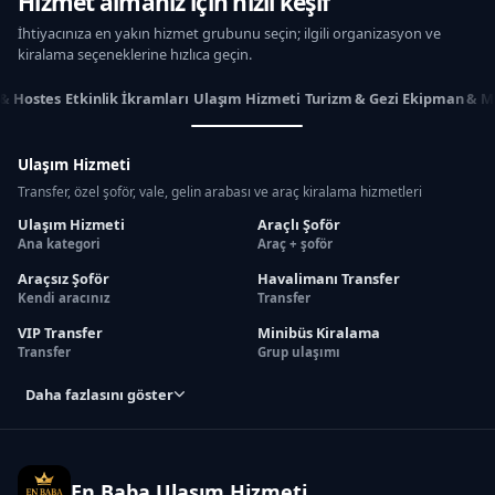
Hizmet almanız için hızlı keşif
İhtiyacınıza en yakın hizmet grubunu seçin; ilgili organizasyon ve
kiralama seçeneklerine hızlıca geçin.
 & Hostes
Etkinlik İkramları
Ulaşım Hizmeti
Turizm & Gezi
Ekipman & M
Ulaşım Hizmeti
Transfer, özel şoför, vale, gelin arabası ve araç kiralama hizmetleri
Ulaşım Hizmeti
Araçlı Şoför
Ana kategori
Araç + şoför
Araçsız Şoför
Havalimanı Transfer
Kendi aracınız
Transfer
VIP Transfer
Minibüs Kiralama
Transfer
Grup ulaşımı
Daha fazlasını göster
En Baba Ulaşım Hizmeti