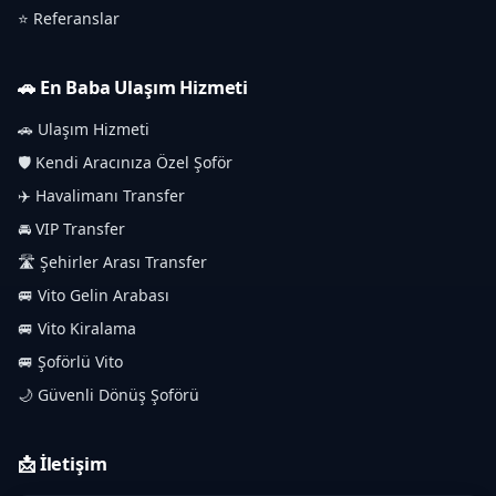
⭐ Referanslar
🚗 En Baba Ulaşım Hizmeti
🚗 Ulaşım Hizmeti
🛡️ Kendi Aracınıza Özel Şoför
✈️ Havalimanı Transfer
🚘 VIP Transfer
🛣️ Şehirler Arası Transfer
🚐 Vito Gelin Arabası
🚐 Vito Kiralama
🚐 Şoförlü Vito
🌙 Güvenli Dönüş Şoförü
📩 İletişim