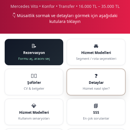
Mercedes Vito • Konfor • Transfer • 16.000 TL – 35.000 TL
👇 Müsaitlik sormak ve detayları görmek için aşağıdaki
kutulara tıklayın
📝
🚘
Rezervasyon
Hizmet Modelleri
Formu aç, aracını seç
Segment / rota seçenekleri
🧑‍✈️
❓
Şoförler
Detaylar
CV & belgeler
Hizmet nasıl işler?
💎
📘
Hizmet Modelleri
SSS
Kullanım senaryoları
En çok sorulanlar