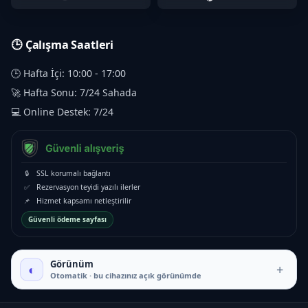
🕒 Çalışma Saatleri
🕒 Hafta İçi: 10:00 - 17:00
🚀 Hafta Sonu: 7/24 Sahada
💻 Online Destek: 7/24
🔒
SSL korumalı bağlantı
✅
Rezervasyon teyidi yazılı ilerler
📌
Hizmet kapsamı netleştirilir
Güvenli ödeme sayfası
Görünüm
◐
+
Otomatik · bu cihazınız açık görünümde
₺16.000 – ₺35.000